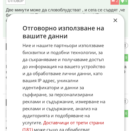
2
9
ОТГОВОР
Две минути може да словоблудстват , и сега се сърдят ,че
били малко !!! Та вие и за два лева работа НЕ сте
×
свършили !!
Отговорно използване на
15:23
21.05.2026
вашите данни
Ние и нашите партньори използваме
Боташа или ботуша на терора
8
бисквитки и подобни технологии, за
4
9
ОТГОВОР
да съхраняваме и получаваме достъп
до информация на вашето устройство
Боже, Божеее...докъде ни докараха крадците на Боташа да
почна да цъкам положителни оценки на боклуците от НПО
и да обработваме лични данни, като
сектата Педрохан!
вашия IP адрес, уникални
идентификатори и данни за
15:25
21.05.2026
сърфиране, за персонализирани
реклами и съдържание, измерване на
Дориана
9
реклами и съдържание, анализ на
3
6
ОТГОВОР
аудиторията и подобряване на
услугите.
Доставчици от трети страни
Точно така, крути мерки срещу Борисов, Пеевски и
останалите от опозицията които освен да саботират и
(181)
може също да обработват