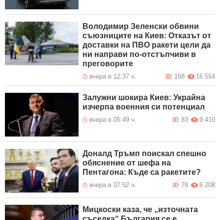
Володимир Зеленски обвини
съюзниците на Киев: Отказът от
доставки на ПВО ракети цели да
ни направи по-отстъпчиви в
преговорите
вчера в 12:37 ч.
168
16 554
Залужни шокира Киев: Украйна
изчерпа военния си потенциал
вчера в 05:49 ч.
83
9 410
Доналд Тръмп поискал спешно
обяснение от шефа на
Пентагона: Къде са ракетите?
вчера в 07:52 ч.
78
6 208
Мицкоски каза, че „източната
съседка“ България се е