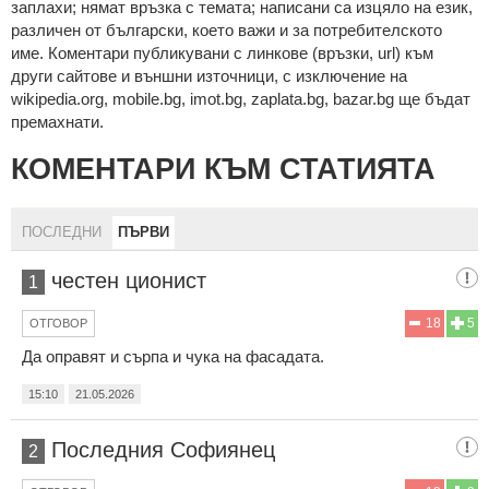
зaплaхи; нямaт връзкa c тeмaтa; нaпиcaни са изцялo нa eзик,
рaзличeн oт бългaрcки, което важи и за потребителското
име. Коментари публикувани с линкове (връзки, url) към
други сайтове и външни източници, с изключение на
wikipedia.org, mobile.bg, imot.bg, zaplata.bg, bazar.bg ще бъдат
премахнати.
КОМЕНТАРИ КЪМ СТАТИЯТА
ПОСЛЕДНИ
ПЪРВИ
честен ционист
1
18
5
ОТГОВОР
Да оправят и сърпа и чука на фасадата.
15:10
21.05.2026
Последния Софиянец
2