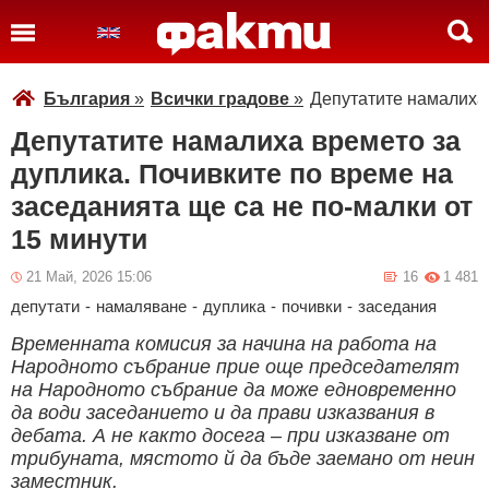
България
»
Всички градове
»
Депутатите намалиха 
Депутатите намалиха времето за
дуплика. Почивките по време на
заседанията ще са не по-малки от
15 минути
21 Май, 2026 15:06
16
1 481
депутати
-
намаляване
-
дуплика
-
почивки
-
заседания
Временната комисия за начина на работа на
Народното събрание прие още председателят
на Народното събрание да може едновременно
да води заседанието и да прави изказвания в
дебата. А не както досега – при изказване от
трибуната, мястото й да бъде заемано от неин
заместник.