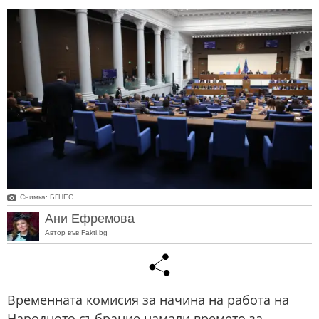
Снимка: БГНЕС
Ани Ефремова
Автор във Fakti.bg
Временната комисия за начина на работа на
Народното събрание намали времето за