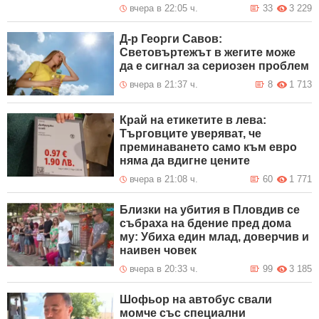
вчера в 22:05 ч.
33
3 229
Д-р Георги Савов:
Световъртежът в жегите може
да е сигнал за сериозен проблем
вчера в 21:37 ч.
8
1 713
Край на етикетите в лева:
Търговците уверяват, че
преминаването само към евро
няма да вдигне цените
вчера в 21:08 ч.
60
1 771
Близки на убития в Пловдив се
събраха на бдение пред дома
му: Убиха един млад, доверчив и
наивен човек
вчера в 20:33 ч.
99
3 185
Шофьор на автобус свали
момче със специални