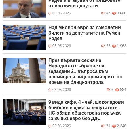
Радев е атакуван от плажoвете
от неговите депутати
05.08.2026
47
3 606
Над милион евро за самолетни
билети за депутатите на Румен
Радев
05.08.2026
55
1 963
През първата сесия на
Народното събрание са
зададени 21 въпроса към
премиера и вицепремиерите по
време на блицконтрола
03.08.2026
6
884
9 вида кафе, 4 - чай, шоколадови
бонбони и ядки за депутатите.
НС обяви обществена поръчка
за 86 051 евро без ДДС
03.08.2026
71
2 348