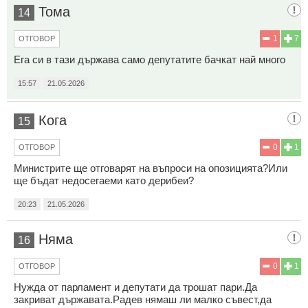
Тома
14
1
7
ОТГОВОР
Ега си в тази държава само депутатите бачкат най много
15:57
21.05.2026
Кога
15
0
1
ОТГОВОР
Министрите ще отговарят на въпроси на опозицията?Или
ще бъдат недосегаеми като дерибеи?
20:23
21.05.2026
Няма
16
0
1
ОТГОВОР
Нужда от парламент и депутати да трошат пари.Да
закриват държавата.Радев нямаш ли малко съвест,да