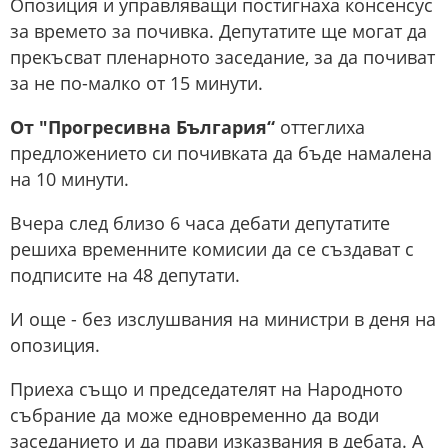
Опозиция и управляващи постигнаха консенсус
за времето за почивка. Депутатите ще могат да
прекъсват пленарното заседание, за да почиват
за не по-малко от 15 минути.
От "Прогресивна България“
оттеглиха
предложението си почивката да бъде намалена
на 10 минути.
Вчера след близо 6 часа дебати депутатите
решиха временните комисии да се създават с
подписите на 48 депутати.
И още - без изслушвания на министри в деня на
опозиция.
Приеха също и председателят на Народното
събрание да може едновременно да води
заседанието и да прави изказвания в дебата. А