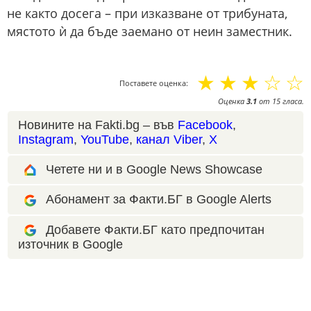
не както досега – при изказване от трибуната,
мястото ѝ да бъде заемано от неин заместник.
☆
☆
☆
☆
☆
Поставете оценка:
Оценка
3.1
от
15
гласа.
Новините на Fakti.bg – във
Facebook
,
Instagram
,
YouTube
,
канал Viber
,
X
Четете ни и в Google News Showcase
Абонамент за Факти.БГ в Google Alerts
Добавете Факти.БГ като предпочитан
източник в Google