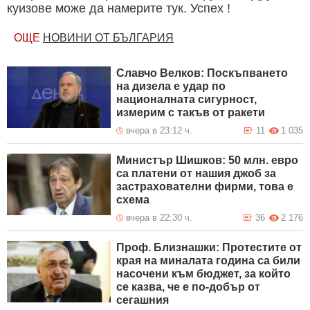
куизове може да намерите тук. Успех !
ОЩЕ
НОВИНИ ОТ БЪЛГАРИЯ
Славчо Велков: Поскъпването
на дизела е удар по
националната сигурност,
измерим с такъв от ракети
вчера в 23:12 ч.
11
1 035
Министър Шишков: 50 млн. евро
са платени от нашия джоб за
застрахователни фирми, това е
схема
вчера в 22:30 ч.
36
2 176
Проф. Близнашки: Протестите от
края на миналата година са били
насочени към бюджет, за който
се казва, че е по-добър от
сегашния