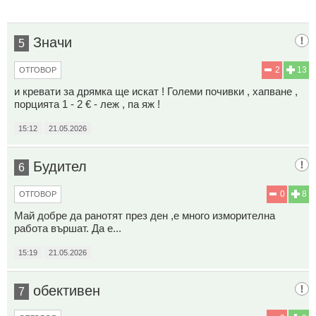
Значи
5
2
13
ОТГОВОР
и кревати за дрямка ще искат ! Големи почивки , хапване ,
порцията 1 - 2 € - леж , па яж !
15:12
21.05.2026
Будител
6
0
8
ОТГОВОР
Май добре да ранотят през ден ,е много изморителна
работа вършат. Да е...
15:19
21.05.2026
обективен
7