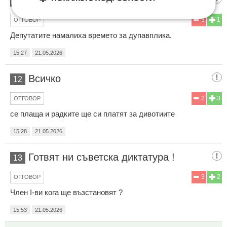
11
3
1
ОТГОВОР
Депутатите намалиха времето за дупавплика.
15:27
21.05.2026
Всичко
12
2
3
ОТГОВОР
се плаща и радките ще си платят за дивотиите
15:28
21.05.2026
Готвят ни съветска диктатура !
13
3
2
ОТГОВОР
Член I-ви кога ще възстановят ?
15:53
21.05.2026