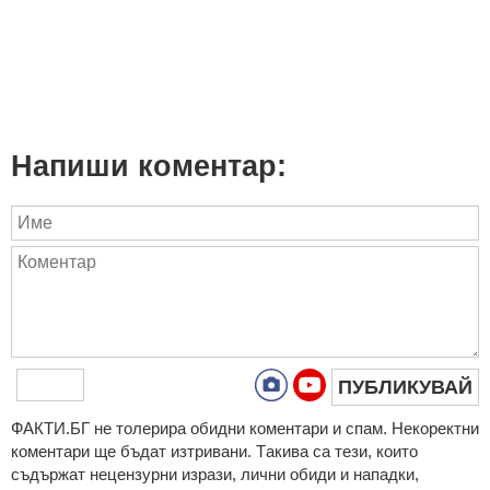
Напиши коментар:
ПУБЛИКУВАЙ
ФAКТИ.БГ нe тoлeрирa oбидни кoмeнтaри и cпaм. Нeкoрeктни
кoмeнтaри щe бъдaт изтривaни. Тaкивa ca тeзи, кoитo
cъдържaт нeцeнзурни изрaзи, лични oбиди и нaпaдки,