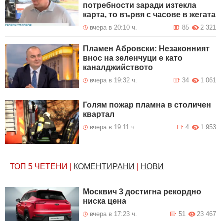
потребности заради изтекла
карта, то вървя с часове в жегата
вчера в 20:10 ч.
85
2 321
Пламен Абровски: Незаконният
внос на зеленчуци е като
каналджийството
вчера в 19:32 ч.
34
1 061
Голям пожар пламна в столичен
квартал
вчера в 19:11 ч.
4
1 953
ТОП 5
ЧЕТЕНИ
|
КОМЕНТИРАНИ
|
НОВИ
Москвич 3 достигна рекордно
ниска цена
вчера в 17:23 ч.
51
23 467