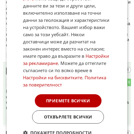
спират работата в Парламента искат с процедурни хватки и
данните ви за тези и други цели,
да бавят .ГЕРБ още от сега се опитват да спъват и
включително използване на точни
протакат всичко дори и при реформите в Съдебната
система пак с техните стари номера уж да се работило по-
данни за геолокация и характеристики
бавно и уж да се осмислело всичко и пак уж в комисиите за
на устройството. Вашият избор важи
за губят ценното време на България ,но този път ще се
само за този уебсайт. Някои
провалят тотално , защото Румен Радев и неговата партия
Прогресивна България са достатъчно умни, интелигентни и
доставчици може да разчитат на
отговорни и няма да им се вържат на номерата .
законен интерес вместо на съгласие;
имате право да възразите в
Настройки
15:25
21.05.2026
за рекламиране
. Можете да оттеглите
факт
съгласието си по всяко време в
10
Настройки на бисквитките
.
Политика
0
8
ОТГОВОР
за поверителност
По времето на сициализма депутати ставаха шефове на
фабрики ,заводи , лекари директори на училища , и се
ПРИЕМЕТЕ ВСИЧКИ
събираха по няколко пъти в годината и вземаха решенията
които трябват ,а сеса пълни айляци !!
ОТХВЪРЛЕТЕ ВСИЧКИ
15:26
21.05.2026
ПОКАЖЕТЕ ПОДРОБНОСТИ
в кратце