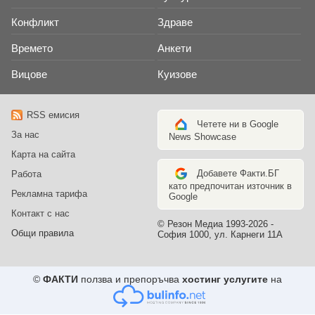
Конфликт
Здраве
Времето
Анкети
Вицове
Куизове
RSS емисия
Четете ни в Google
За нас
News Showcase
Карта на сайта
Добавете Факти.БГ
Работа
като предпочитан източник в
Рекламна тарифа
Google
Контакт с нас
© Резон Медиа 1993-2026 -
Общи правила
София 1000, ул. Карнеги 11А
©
ФАКТИ
ползва и препоръчва
хостинг услугите
на