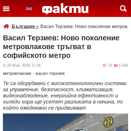
България
»
Васил Терзиев: Ново поколение метровл
Васил Терзиев: Ново поколение
метровлакове тръгват в
софийското метро
26 Май, 2026 12:36
18
1 684
метровлакове
-
васил терзиев
Те са оборудвани с високотехнологични системи
за управление, безопасност, климатизация,
видеонаблюдение, енергийна ефективност и
хиляди хора ще усетят разликата в начина, по
който ежедневно се придвижват