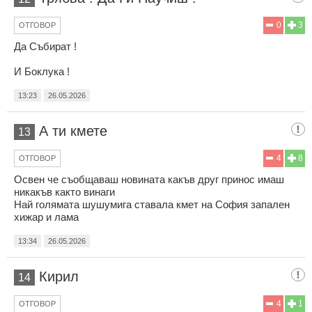
0
3
ОТГОВОР
Да Събират !
И Боклука !
13:23
26.05.2026
А ти кмете
13
4
8
ОТГОВОР
Освен че съобщаваш новината какъв друг принос имаш
никакъв както винаги
Най голямата шушумига ставала кмет на София запален
хижар и лама
13:34
26.05.2026
Кирил
14
4
1
ОТГОВОР