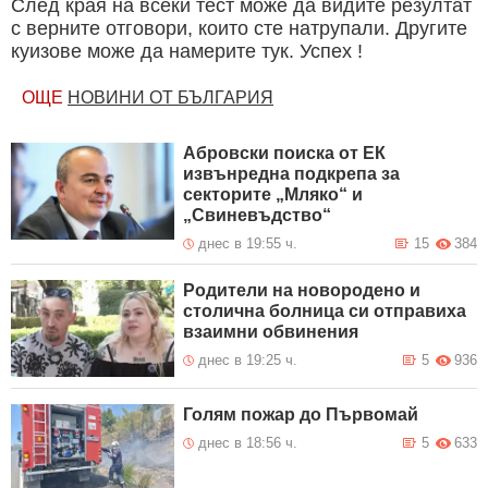
След края на всеки тест може да видите резултат
с верните отговори, които сте натрупали. Другите
куизове може да намерите тук. Успех !
ОЩЕ
НОВИНИ ОТ БЪЛГАРИЯ
Абровски поиска от ЕК
извънредна подкрепа за
секторите „Мляко“ и
„Свиневъдство“
днес в 19:55 ч.
15
384
Родители на новородено и
столична болница си отправиха
взаимни обвинения
днес в 19:25 ч.
5
936
Голям пожар до Първомай
днес в 18:56 ч.
5
633