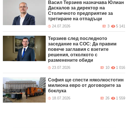
Васил Терзиев назначава Юлиан
Даскалов за директор на
Столичното предприятие за
третиране на отпадъци
24.07.2026
3
5 141
Терзиев след последното
заседание на СОС: Да правим
повече заглавия с взетите
решения, отколкото с
разменените обиди
23.07.2026
10
1 016
София ще спести няколкостотин
милиона евро от договорите за
боклука
18.07.2026
26
1 559