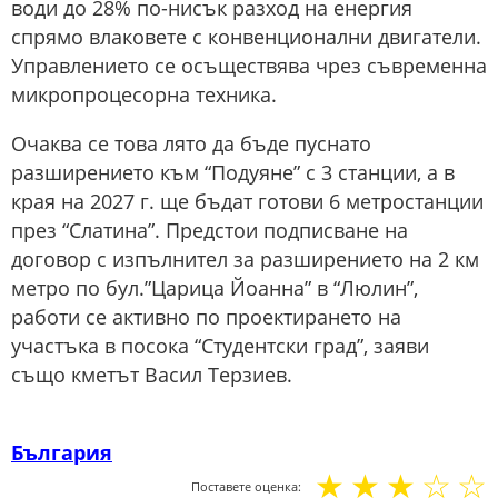
води до 28% по-нисък разход на енергия
спрямо влаковете с конвенционални двигатели.
Управлението се осъществява чрез съвременна
микропроцесорна техника.
Очаква се това лято да бъде пуснато
разширението към “Подуяне” с 3 станции, а в
края на 2027 г. ще бъдат готови 6 метростанции
през “Слатина”. Предстои подписване на
договор с изпълнител за разширението на 2 км
метро по бул.”Царица Йоанна” в “Люлин”,
работи се активно по проектирането на
участъка в посока “Студентски град”, заяви
също кметът Васил Терзиев.
България
☆
☆
☆
☆
☆
Поставете оценка: