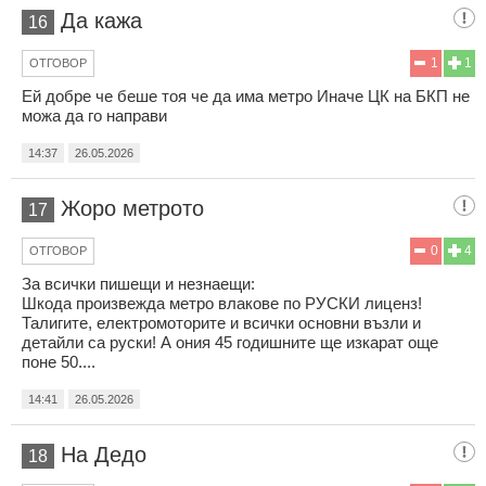
Да кажа
16
1
1
ОТГОВОР
Ей добре че беше тоя че да има метро Иначе ЦК на БКП не
можа да го направи
14:37
26.05.2026
Жоро метрото
17
0
4
ОТГОВОР
За всички пишещи и незнаещи:
Шкода произвежда метро влакове по РУСКИ лиценз!
Талигите, електромоторите и всички основни възли и
детайли са руски! А ония 45 годишните ще изкарат още
поне 50....
14:41
26.05.2026
На Дедо
18