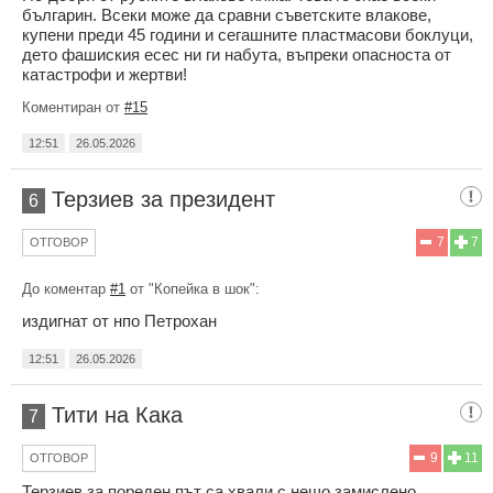
българин. Всеки може да сравни съветските влакове,
купени преди 45 години и сегашните пластмасови боклуци,
дето фашиския есес ни ги набута, въпреки опасноста от
катастрофи и жертви!
Коментиран от
#15
12:51
26.05.2026
Терзиев за президент
6
7
7
ОТГОВОР
До коментар
#1
от "Копейка в шок":
издигнат от нпо Петрохан
12:51
26.05.2026
Тити на Кака
7
9
11
ОТГОВОР
Терзиев за пореден път са хвали с нещо замислено,