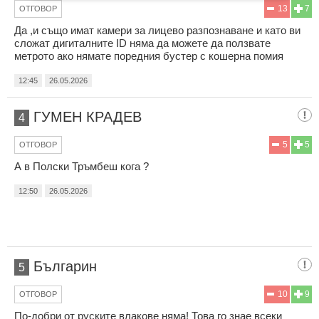
13
7
ОТГОВОР
Да ,и също имат камери за лицево разпознаване и като ви
сложат дигиталните ID няма да можете да ползвате
метрото ако нямате поредния бустер с кошерна помия
12:45
26.05.2026
ГУМЕН КРАДЕВ
4
5
5
ОТГОВОР
А в Полски Тръмбеш кога ?
12:50
26.05.2026
Българин
5
10
9
ОТГОВОР
По-добри от руските влакове няма! Това го знае всеки