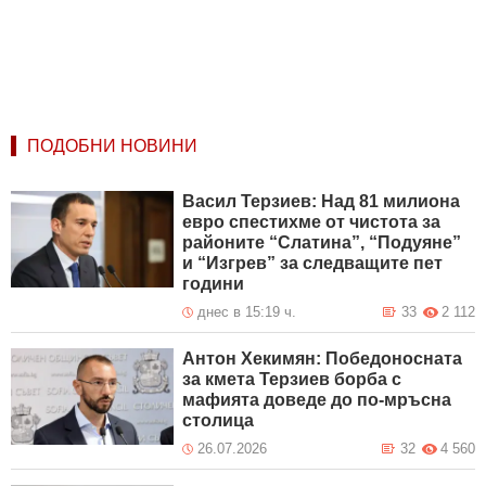
ПОДОБНИ НОВИНИ
Васил Терзиев: Над 81 милиона
евро спестихме от чистота за
районите “Слатина”, “Подуяне”
и “Изгрев” за следващите пет
години
днес в 15:19 ч.
33
2 112
Антон Хекимян: Победоносната
за кмета Терзиев борба с
мафията доведе до по-мръсна
столица
26.07.2026
32
4 560