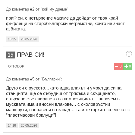
До коментар
#2
от "кой мy дpeмe":
праФ си, с нетърпение чакаме да дойдат от твоя край
фъфлещи на старобългарски неграмотни, които не знаят
азбиката.
13:35
26.05.2026
ПРАВ СИ!
15
3
0
ОТГОВОР
До коментар
#5
от "Българин":
Друго си е руското…като идва влакът и умрял да си на
станцията, ще се събудиш от трясъка и скърцането,
свързано със спирането на композицията… впрочем в
мусквата има и вносни влакове… с околовръстни
маршрути, направени на запад… та и те горките се мъчат с
“пластмасови боклуци”!
14:18
26.05.2026