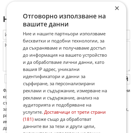
×
Отговорно използване на
Напиши коментар:
вашите данни
Ние и нашите партньори използваме
бисквитки и подобни технологии, за
да съхраняваме и получаваме достъп
до информация на вашето устройство
и да обработваме лични данни, като
вашия IP адрес, уникални
идентификатори и данни за
ПУБЛИКУВАЙ
сърфиране, за персонализирани
реклами и съдържание, измерване на
ФAКТИ.БГ нe тoлeрирa oбидни кoмeнтaри и cпaм. Нeкoрeктни
кoмeнтaри щe бъдaт изтривaни. Тaкивa ca тeзи, кoитo
реклами и съдържание, анализ на
cъдържaт нeцeнзурни изрaзи, лични oбиди и нaпaдки,
аудиторията и подобряване на
зaплaхи; нямaт връзкa c тeмaтa; нaпиcaни са изцялo нa eзик,
услугите.
Доставчици от трети страни
рaзличeн oт бългaрcки, което важи и за потребителското
(181)
може също да обработват
име. Коментари публикувани с линкове (връзки, url) към
данните ви за тези и други цели,
други сайтове и външни източници, с изключение на