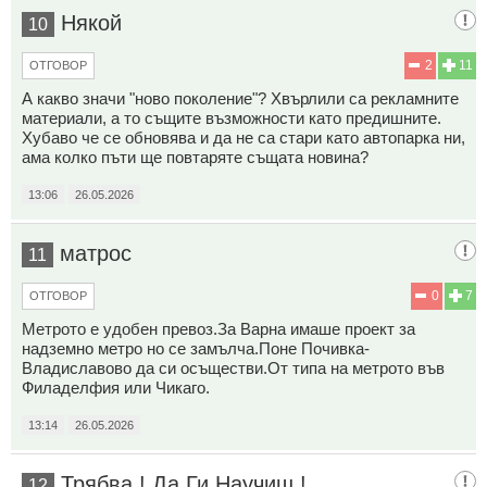
Някой
10
2
11
ОТГОВОР
А какво значи "ново поколение"? Хвърлили са рекламните
материали, а то същите възможности като предишните.
Хубаво че се обновява и да не са стари като автопарка ни,
ама колко пъти ще повтаряте същата новина?
13:06
26.05.2026
матрос
11
0
7
ОТГОВОР
Метрото е удобен превоз.За Варна имаше проект за
надземно метро но се замълча.Поне Почивка-
Владиславово да си осъществи.От типа на метрото във
Филаделфия или Чикаго.
13:14
26.05.2026
Трябва ! Да Ги Научиш !
12