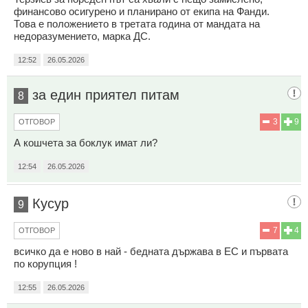
финансово осигурено и планирано от екипа на Фанди.
Това е положението в третата година от мандата на
недоразумението, марка ДС.
12:52
26.05.2026
за един приятел питам
8
3
9
ОТГОВОР
А кошчета за боклук имат ли?
12:54
26.05.2026
Кусур
9
7
4
ОТГОВОР
всичко да е ново в най - бедната държава в ЕС и първата
по корупция !
12:55
26.05.2026