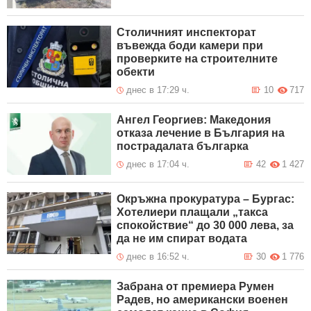
Столичният инспекторат
въвежда боди камери при
проверките на строителните
обекти
днес в 17:29 ч.
10
717
Ангел Георгиев: Македония
отказа лечение в България на
пострадалата българка
днес в 17:04 ч.
42
1 427
Окръжна прокуратура – Бургас:
Хотелиери плащали „такса
спокойствие“ до 30 000 лева, за
да не им спират водата
днес в 16:52 ч.
30
1 776
Забрана от премиера Румен
Радев, но американски военен