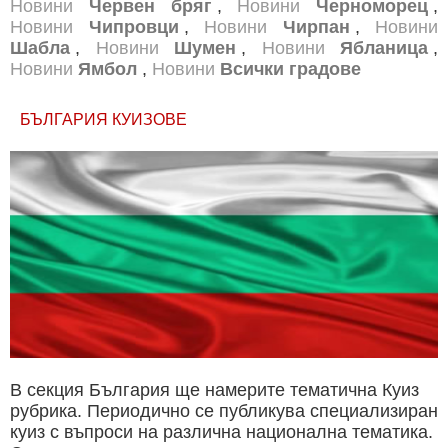
Новини
Червен бряг
,
Новини
Черноморец
,
Новини
Чипровци
,
Новини
Чирпан
,
Новини
Шабла
,
Новини
Шумен
,
Новини
Ябланица
,
Новини
Ямбол
,
Новини
Всички градове
БЪЛГАРИЯ КУИЗОВЕ
В секция България ще намерите тематична Куиз
рубрика. Периодично се публикува специализиран
куиз с въпроси на различна национална тематика.