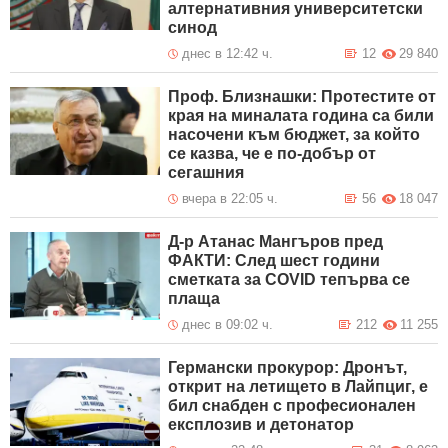
алтернативния университетски
синод
днес в 12:42 ч.
12
29 840
Проф. Близнашки: Протестите от
края на миналата година са били
насочени към бюджет, за който
се казва, че е по-добър от
сегашния
вчера в 22:05 ч.
56
18 047
Д-р Атанас Мангъров пред
ФАКТИ: След шест години
сметката за COVID тепърва се
плаща
днес в 09:02 ч.
212
11 255
Германски прокурор: Дронът,
открит на летището в Лайпциг, е
бил снабден с професионален
експлозив и детонатор