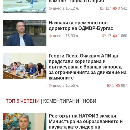
самолет кацна в София
днес в 16:12 ч.
117
8 542
Назначиха временно нов
директор на ОДМВР-Бургас
днес в 16:00 ч.
17
1 660
Георги Пеев: Очаквам АПИ да
представи коригирана и
съгласувана с бранша заповед
за ограниченията за движение на
камионите
днес в 15:56 ч.
8
887
ТОП 5
ЧЕТЕНИ
|
КОМЕНТИРАНИ
|
НОВИ
Ректорът на НАТФИЗ заменя
Министъра на образованието и
науката като лидер на