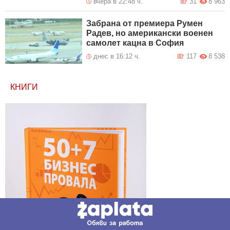
вчера в 22:48 ч.
31
8 963
Забрана от премиера Румен
Радев, но американски военен
самолет кацна в София
днес в 16:12 ч.
117
8 538
КНИГИ