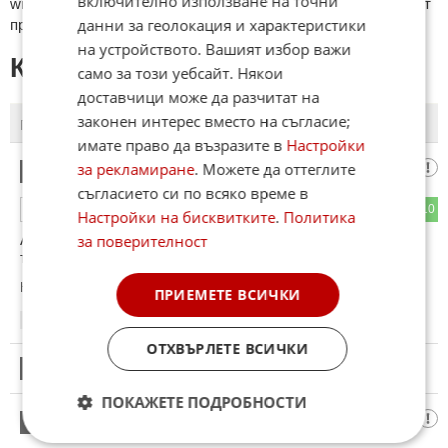
включително използване на точни
wikipedia.org, mobile.bg, imot.bg, zaplata.bg, bazar.bg ще бъдат
данни за геолокация и характеристики
премахнати.
на устройството. Вашият избор важи
КОМЕНТАРИ КЪМ СТАТИЯТА
само за този уебсайт. Някои
доставчици може да разчитат на
законен интерес вместо на съгласие;
ПОСЛЕДНИ
ПЪРВИ
имате право да възразите в
Настройки
Копейка в шок
за рекламиране
. Можете да оттеглите
1
съгласието си по всяко време в
13
10
ОТГОВОР
Настройки на бисквитките
.
Политика
Аз пък си искам старите ,тресящи ,шумни, но родни руски
за поверителност
таралясници.
Коментиран от
#6
ПРИЕМЕТЕ ВСИЧКИ
12:44
26.05.2026
ОТХВЪРЛЕТЕ ВСИЧКИ
2
Този коментар е премахнат от модератор.
ПОКАЖЕТЕ ПОДРОБНОСТИ
Сталин
3