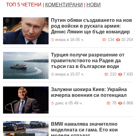
ТОП 5
ЧЕТЕНИ
|
КОМЕНТИРАНИ
|
НОВИ
Путин обяви създаването на нов
род войски в руската армия:
Денис Лямин ще бъде командир
вчера в 16:05 ч.
134
10 254
Турция получи разрешение от
правителството на Радев да
търси газ в български води
вчера в 15:07 ч.
210
7 430
Залужни шокира Киев: Украйна
изчерпа военния си потенциал
днес в 05:49 ч.
78
6 869
BMW намалява значително
моделната си гама. Ето кои
модели отпадат