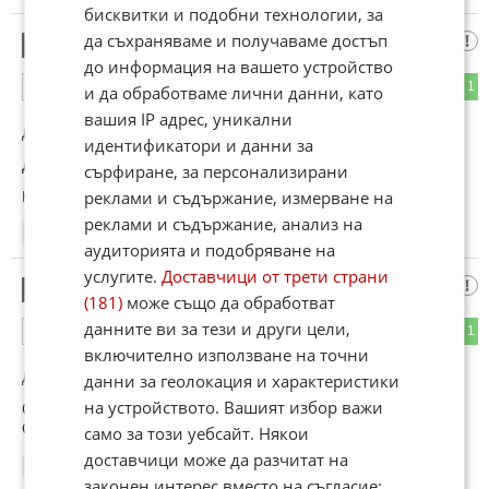
бисквитки и подобни технологии, за
да съхраняваме и получаваме достъп
Кметът на Мъглиж е лекар
5
до информация на вашето устройство
0
1
ОТГОВОР
и да обработваме лични данни, като
вашия IP адрес, уникални
До коментар
#1
от "В Маглиж са само цигани":
идентификатори и данни за
Доктор Душко Гавазов, специалист УНГ.
сърфиране, за персонализирани
реклами и съдържание, измерване на
Коментиран от
#6
реклами и съдържание, анализ на
00:00
11.06.2026
аудиторията и подобряване на
услугите.
Доставчици от трети страни
ИЗОБЩО НЕПРАКТИКУВАЛ
6
(181)
може също да обработват
данните ви за тези и други цели,
0
1
ОТГОВОР
включително използване на точни
До коментар
#5
от "Кметът на Мъглиж е лекар":
данни за геолокация и характеристики
на устройството. Вашият избор важи
ОТБЕЛЕЖИ.....ЗА НАД ТРИЙСЕ Г. В КМЕТСТВОТО
СААААМО СХЕМИ КРАДЛИВИ ИЗКАЧАТ
само за този уебсайт. Някои
доставчици може да разчитат на
07:36
11.06.2026
законен интерес вместо на съгласие;