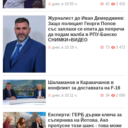
днес в 10:55 ч.
42
2 415
Журналист до Иван Демерджиев:
Защо полицаят Георги Попов
със заплахи се опита да попречи
да подам жалба в РПУ-Банско
СНИМКИ+ВИДЕО
днес в 10:18 ч.
73
3 472
Шаламанов и Каракачанов в
конфликт за доставката на F-16
днес в 10:11 ч.
34
2 000
Експерти: ГЕРБ държи ключа за
съперника на Йотова. Ако
пропусне този шанс - това може