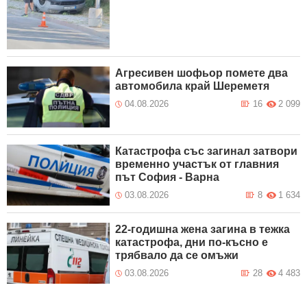
Агресивен шофьор помете два
автомобила край Шереметя
04.08.2026
16
2 099
Катастрофа със загинал затвори
временно участък от главния
път София - Варна
03.08.2026
8
1 634
22-годишна жена загина в тежка
катастрофа, дни по-късно е
трябвало да се омъжи
03.08.2026
28
4 483