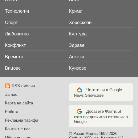
Технологии
Крими
Спорт
Хороскопи
Любопитно
Култура
Конфликт
Здраве
Времето
Анкети
Вицове
Куизове
RSS емисия
Четете ни в Google
За нас
News Showcase
Карта на сайта
Добавете Факти.БГ
Работа
като предпочитан източник в
Рекламна тарифа
Google
Контакт с нас
© Резон Медиа 1993-2026 -
Общи правила