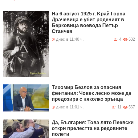
На 6 август 1925 г. Kрай Горна
Драчевица е убит роденият в
Берковица воевода Петър
Станчев
днес в 11:40 ч.
4
532
Тихомир Безлов за опасния
фентанил: Човек лесно може да
предозира с няколко зрънца
днес в 11:01 ч.
11
567
Да, България: Това лято Пеевски
откри прелестта на редовните
полети