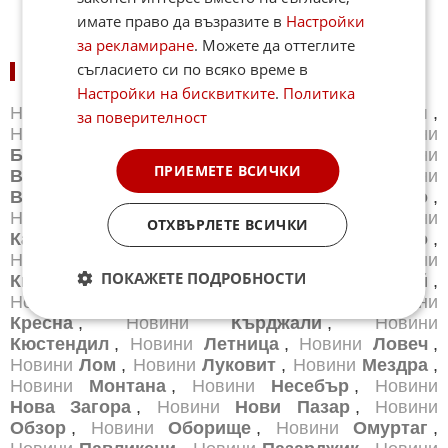
имате право да възразите в
Настройки
за рекламиране
. Можете да оттеглите
съгласието си по всяко време в
НОВИНИ ПО ГРАДОВЕ:
Настройки на бисквитките
.
Политика
Новини
Айтос
,
Новини
Балчик
,
Новини
Банкя
,
за поверителност
Новини
Банско
,
Новини
Благоевград
,
Новини
Бургас
,
Новини
Бяла
,
Новини
Варна
,
Новини
ПРИЕМЕТЕ ВСИЧКИ
Велико Търново
,
Новини
Велинград
,
Новини
Видин
,
Новини
Враца
,
Новини
Габрово
,
Новини
Добрич
,
Новини
Каварна
,
Новини
ОТХВЪРЛЕТЕ ВСИЧКИ
Казанлък
,
Новини
Калофер
,
Новини
Карлово
,
Новини
Карнобат
,
Новини
Каспичан
,
Новини
ПОКАЖЕТЕ ПОДРОБНОСТИ
Китен
,
Новини
Кнежа
,
Новини
Козлодуй
,
Новини
Копривщица
,
Новини
Котел
,
Новини
Кресна
,
Новини
Кърджали
,
Новини
Кюстендил
,
Новини
Летница
,
Новини
Ловеч
,
Новини
Лом
,
Новини
Луковит
,
Новини
Мездра
,
Новини
Монтана
,
Новини
Несебър
,
Новини
Нова Загора
,
Новини
Нови Пазар
,
Новини
Обзор
,
Новини
Оборище
,
Новини
Омуртаг
,