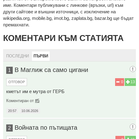
име. Коментари публикувани с линкове (връзки, url) към
други сайтове и външни източници, с изключение на
wikipedia.org, mobile.bg, imot.bg, zaplata.bg, bazar.bg ще бъдат
премахнати.
КОМЕНТАРИ КЪМ СТАТИЯТА
ПОСЛЕДНИ
ПЪРВИ
В Маглиж са само цигани
1
0
13
ОТГОВОР
кметът им е мутра от ГЕРБ
Коментиран от
#5
20:57
10.06.2026
Войната по пътищата
2