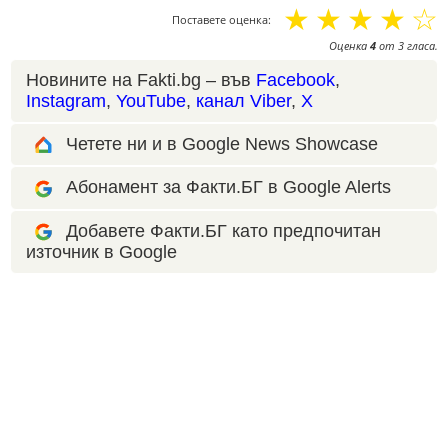
☆
☆
☆
☆
☆
Поставете оценка:
Оценка
4
от
3
гласа.
Новините на Fakti.bg – във
Facebook
,
Instagram
,
YouTube
,
канал Viber
,
X
Четете ни и в Google News Showcase
Абонамент за Факти.БГ в Google Alerts
Добавете Факти.БГ като предпочитан
източник в Google