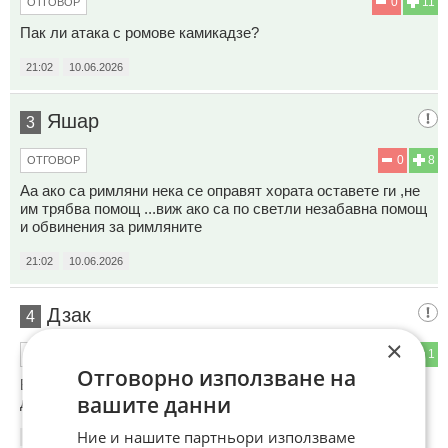
0
11
ОТГОВОР
Пак ли атака с ромове камикадзе?
21:02
10.06.2026
Яшар
3
0
8
ОТГОВОР
Aa ако са римляни нека се оправят хората оставете ги ,не
им трябва помощ ...виж ако са по светли незабавна помощ
и обвинения за римляните
21:02
10.06.2026
Дзак
4
×
1
1
ОТГОВОР
Отговорно използване на
Вароятно между Черганово и Казанлък! Дано хората да са
вашите данни
добре.
Ние и нашите партньори използваме
21:02
10.06.2026