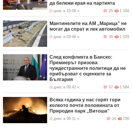
да бележи края на партията
днес в 10:09 ч.
25
1 184
Мантинелите на АМ „Марица” не
могат да спрат и лек автомобил
днес в 09:46 ч.
30
1 029
След конфликта в Банско:
Премиерът призова
чуждестранните политици да не
прибързват с оценките за
България
днес в 09:42 ч.
57
1 584
Всяка година у нас горят гори
колкото почти половината от
Природен парк „Витоша“
днес в 09:11 ч.
16
709