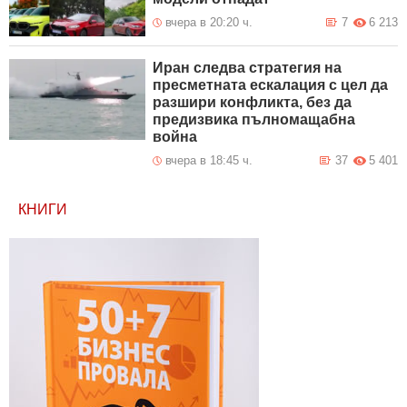
вчера в 20:20 ч.
7
6 213
Иран следва стратегия на
пресметната ескалация с цел да
разшири конфликта, без да
предизвика пълномащабна
война
вчера в 18:45 ч.
37
5 401
КНИГИ