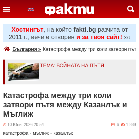
Хостингът
, на който
fakti.bg
разчита от
2011 г., вече е отворен
и за твоя сайт!
›››
България
»
Катастрофа между три коли затвори път
ТЕМА: ВОЙНАТА НА ПЪТЯ
Катастрофа между три коли
затвори пътя между Казанлък и
Мъглиж
10 Юни, 2026 20:54
6
1 889
катастрофа
-
мъглиж
-
казанлък