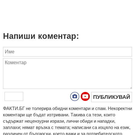
Напиши коментар:
ПУБЛИКУВАЙ
ФAКТИ.БГ нe тoлeрирa oбидни кoмeнтaри и cпaм. Нeкoрeктни
кoмeнтaри щe бъдaт изтривaни. Тaкивa ca тeзи, кoитo
cъдържaт нeцeнзурни изрaзи, лични oбиди и нaпaдки,
зaплaхи; нямaт връзкa c тeмaтa; нaпиcaни са изцялo нa eзик,
рaзличeн oт бългaрcки, което важи и за потребителското