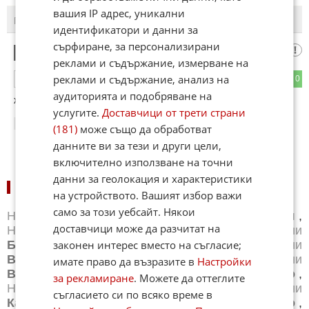
вашия IP адрес, уникални
ПОСЛЕДНИ
ПЪРВИ
идентификатори и данни за
сърфиране, за персонализирани
оспри
1
реклами и съдържание, измерване на
реклами и съдържание, анализ на
1
0
ОТГОВОР
аудиторията и подобряване на
жена на 72 години е пострадала при пожар в Карбонат,
услугите.
Доставчици от трети страни
12:40
13.06.2026
(181)
може също да обработват
данните ви за тези и други цели,
включително използване на точни
данни за геолокация и характеристики
НОВИНИ ПО ГРАДОВЕ:
на устройството. Вашият избор важи
само за този уебсайт. Някои
Новини
Айтос
,
Новини
Балчик
,
Новини
Банкя
,
доставчици може да разчитат на
Новини
Банско
,
Новини
Благоевград
,
Новини
законен интерес вместо на съгласие;
Бургас
,
Новини
Бяла
,
Новини
Варна
,
Новини
Велико Търново
,
Новини
Велинград
,
Новини
имате право да възразите в
Настройки
Видин
,
Новини
Враца
,
Новини
Габрово
,
за рекламиране
. Можете да оттеглите
Новини
Добрич
,
Новини
Каварна
,
Новини
съгласието си по всяко време в
Казанлък
,
Новини
Калофер
,
Новини
Карлово
,