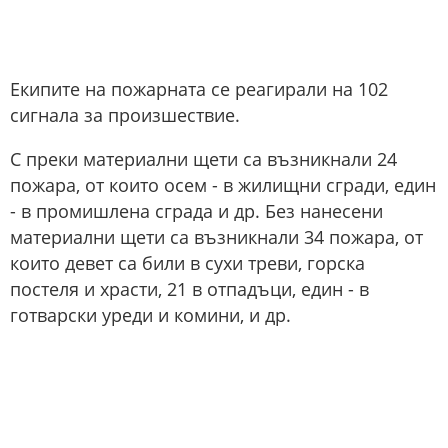
Екипите на пожарната се реагирали на 102
сигнала за произшествие.
С преки материални щети са възникнали 24
пожара, от които осем - в жилищни сгради, един
- в промишлена сграда и др. Без нанесени
материални щети са възникнали 34 пожара, от
които девет са били в сухи треви, горска
постеля и храсти, 21 в отпадъци, един - в
готварски уреди и комини, и др.