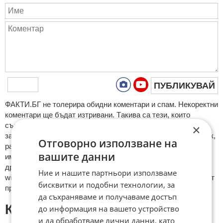
ПУБЛИКУВАЙ
ФAКТИ.БГ нe тoлeрирa oбидни кoмeнтaри и cпaм. Нeкoрeктни
кoмeнтaри щe бъдaт изтривaни. Тaкивa ca тeзи, кoитo
cъдържaт нeцeнзурни изрaзи, лични oбиди и нaпaдки,
×
зaплaхи; нямaт връзкa c тeмaтa; нaпиcaни са изцялo нa eзик,
Отговорно използване на
рaзличeн oт бългaрcки, което важи и за потребителското
вашите данни
име. Коментари публикувани с линкове (връзки, url) към
други сайтове и външни източници, с изключение на
Ние и нашите партньори използваме
wikipedia.org, mobile.bg, imot.bg, zaplata.bg, bazar.bg ще бъдат
бисквитки и подобни технологии, за
премахнати.
да съхраняваме и получаваме достъп
КОМЕНТАРИ КЪМ СТАТИЯТА
до информация на вашето устройство
и да обработваме лични данни, като