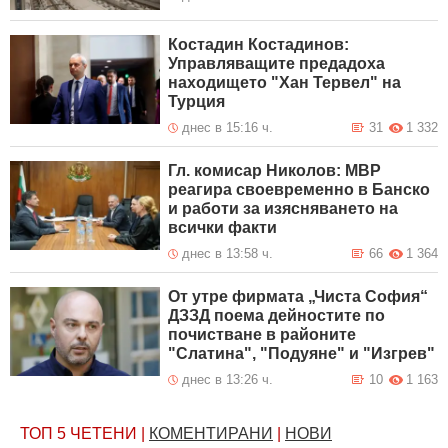
Костадин Костадинов:
Управляващите предадоха
находището "Хан Тервел" на
Турция
днес в 15:16 ч.
31
1 332
Гл. комисар Николов: МВР
реагира своевременно в Банско
и работи за изясняването на
всички факти
днес в 13:58 ч.
66
1 364
От утре фирмата „Чиста София“
ДЗЗД поема дейностите по
почистване в районите
"Слатина", "Подуяне" и "Изгрев"
днес в 13:26 ч.
10
1 163
ТОП 5
ЧЕТЕНИ
|
КОМЕНТИРАНИ
|
НОВИ