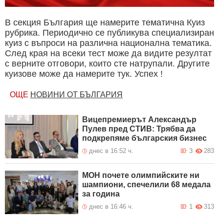
В секция България ще намерите тематична Куиз
рубрика. Периодично се публикува специализиран
куиз с въпроси на различна национална тематика.
След края на всеки тест може да видите резултат
с верните отговори, които сте натрупали. Другите
куизове може да намерите тук. Успех !
ОЩЕ
НОВИНИ ОТ БЪЛГАРИЯ
Вицепремиерът Александър
Пулев пред СТИВ: Трябва да
подкрепяме българския бизнес
днес в 16:52 ч.
3
283
МОН почете олимпийските ни
шампиони, спечелили 68 медала
за година
днес в 16:46 ч.
1
313