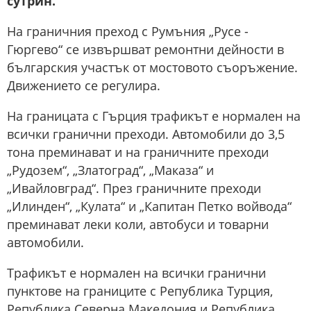
сутрин.
На граничния преход с Румъния „Русе -
Гюргево“ се извършват ремонтни дейности в
българския участък от мостовото съоръжение.
Движението се регулира.
На границата с Гърция трафикът е нормален на
всички гранични преходи. Автомобили до 3,5
тона преминават и на граничните преходи
„Рудозем“, „Златоград“, „Маказа“ и
„Ивайловград“. През граничните преходи
„Илинден“, „Кулата“ и „Капитан Петко войвода“
преминават леки коли, автобуси и товарни
автомобили.
Трафикът е нормален на всички гранични
пунктове на границите с Република Турция,
Република Северна Македония и Република