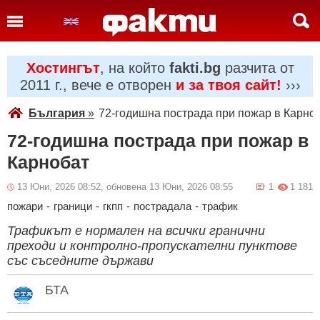
Хостингът
, на който
fakti.bg
разчита от
2011 г., вече е отворен
и за твоя сайт!
›››
България
»
72-годишна пострада при пожар в Карно
72-годишна пострада при пожар в
Карнобат
13 Юни, 2026 08:52, обновена 13 Юни, 2026 08:55
1
1 181
пожари
-
граници
-
гкпп
-
пострадала
-
трафик
Трафикът е нормален на всички гранични
преходи и контролно-пропускателни пунктове
със съседните държави
БТА