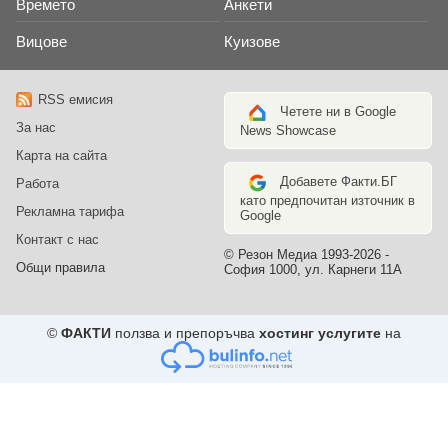
Времето
Анкети
Вицове
Куизове
RSS емисия
Четете ни в Google
За нас
News Showcase
Карта на сайта
Добавете Факти.БГ
Работа
като предпочитан източник в
Рекламна тарифа
Google
Контакт с нас
© Резон Медиа 1993-2026 -
Общи правила
София 1000, ул. Карнеги 11А
©
ФАКТИ
ползва и препоръчва
хостинг услугите
на