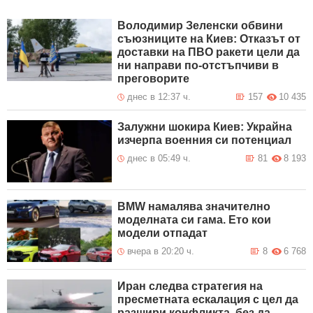
Володимир Зеленски обвини
съюзниците на Киев: Отказът от
доставки на ПВО ракети цели да
ни направи по-отстъпчиви в
преговорите
днес в 12:37 ч.
157
10 435
Залужни шокира Киев: Украйна
изчерпа военния си потенциал
днес в 05:49 ч.
81
8 193
BMW намалява значително
моделната си гама. Ето кои
модели отпадат
вчера в 20:20 ч.
8
6 768
Иран следва стратегия на
пресметната ескалация с цел да
разшири конфликта, без да