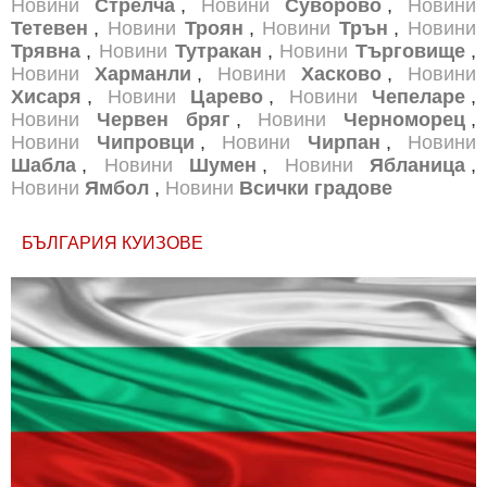
Новини
Стрелча
,
Новини
Суворово
,
Новини
Тетевен
,
Новини
Троян
,
Новини
Трън
,
Новини
Трявна
,
Новини
Тутракан
,
Новини
Търговище
,
Новини
Харманли
,
Новини
Хасково
,
Новини
Хисаря
,
Новини
Царево
,
Новини
Чепеларе
,
Новини
Червен бряг
,
Новини
Черноморец
,
Новини
Чипровци
,
Новини
Чирпан
,
Новини
Шабла
,
Новини
Шумен
,
Новини
Ябланица
,
Новини
Ямбол
,
Новини
Всички градове
БЪЛГАРИЯ КУИЗОВЕ