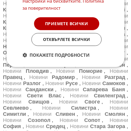
Настройки на бисквитките
.
Политика
Новини
Карнобат
,
Новини
Каспичан
,
Новини
за поверителност
Китен
,
Новини
Кнежа
,
Новини
Козлодуй
,
Новини
Копривщица
,
Новини
Котел
,
Новини
Кресна
,
Новини
Кърджали
,
Новини
ПРИЕМЕТЕ ВСИЧКИ
Кюстендил
,
Новини
Летница
,
Новини
Ловеч
,
Новини
Лом
,
Новини
Луковит
,
Новини
Мездра
,
ОТХВЪРЛЕТЕ ВСИЧКИ
Новини
Монтана
,
Новини
Несебър
,
Новини
Нова Загора
,
Новини
Нови Пазар
,
Новини
Обзор
,
Новини
Оборище
,
Новини
Омуртаг
,
ПОКАЖЕТЕ ПОДРОБНОСТИ
Новини
Павликени
,
Новини
Пазарджик
,
Новини
Перник
,
Новини
Петрич
,
Новини
Плевен
,
Новини
Пловдив
,
Новини
Поморие
,
Новини
Правец
,
Новини
Радомир
,
Новини
Разград
,
Новини
Разлог
,
Новини
Русе
,
Новини
Самоков
,
Новини
Сандански
,
Новини
Сапарева Баня
,
Новини
Свети Влас
,
Новини
Свиленград
,
Новини
Свищов
,
Новини
Своге
,
Новини
Севлиево
,
Новини
Силистра
,
Новини
Симитли
,
Новини
Сливен
,
Новини
Смолян
,
Новини
Созопол
,
Новини
Сопот
,
Новини
София
,
Новини
Средец
,
Новини
Стара Загора
,