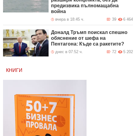
предизвика пълномащабна
война
вчера в 18:45 ч.
39
6 464
Доналд Тръмп поискал спешно
обяснение от шефа на
Пентагона: Къде са ракетите?
днес в 07:52 ч.
72
5 202
КНИГИ