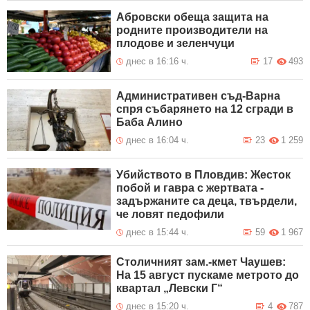
Абровски обеща защита на
родните производители на
плодове и зеленчуци
днес в 16:16 ч.
17
493
Административен съд-Варна
спря събарянето на 12 сгради в
Баба Алино
днес в 16:04 ч.
23
1 259
Убийството в Пловдив: Жесток
побой и гавра с жертвата -
задържаните са деца, твърдели,
че ловят педофили
днес в 15:44 ч.
59
1 967
Столичният зам.-кмет Чаушев:
На 15 август пускаме метрото до
квартал „Левски Г“
днес в 15:20 ч.
4
787