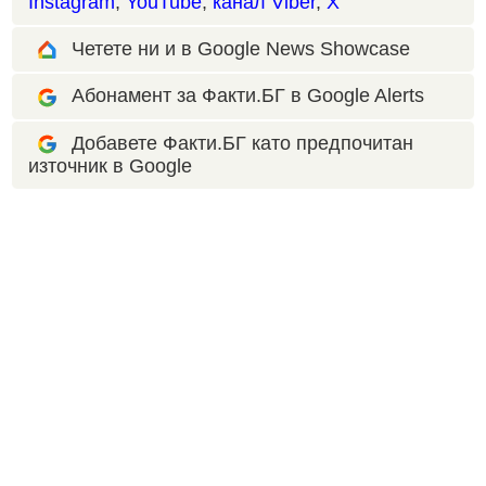
Instagram
,
YouTube
,
канал Viber
,
X
Четете ни и в Google News Showcase
Абонамент за Факти.БГ в Google Alerts
Добавете Факти.БГ като предпочитан
източник в Google