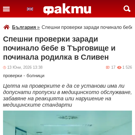
България
»
Спешни проверки заради починало бебе 
Спешни проверки заради
починало бебе в Търговище и
починала родилка в Сливен
13 Юни, 2026 13:38
17
1 526
проверки
-
болници
Целта на проверките е да се установи има ли
допуснати пропуски в медицинското обслужване,
забавяне на реакцията или нарушение на
медицинските стандарти