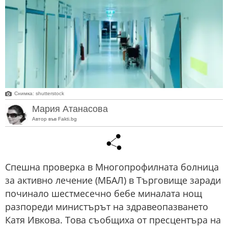
Снимка: shutterstock
Мария Атанасова
Автор във Fakti.bg
Спешна проверка в Многопрофилната болница
за активно лечение (МБАЛ) в Търговище заради
починало шестмесечно бебе миналата нощ
разпореди министърът на здравеопазването
Катя Ивкова. Това съобщиха от пресцентъра на