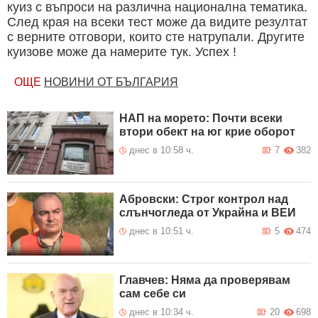
куиз с въпроси на различна национална тематика.
След края на всеки тест може да видите резултат
с верните отговори, които сте натрупали. Другите
куизове може да намерите тук. Успех !
ОЩЕ
НОВИНИ ОТ БЪЛГАРИЯ
НАП на морето: Почти всеки
втори обект на юг крие оборот
днес в 10:58 ч.
7
382
Абровски: Строг контрол над
слънчогледа от Украйна и ВЕИ
днес в 10:51 ч.
5
474
Главчев: Няма да проверявам
сам себе си
днес в 10:34 ч.
20
698