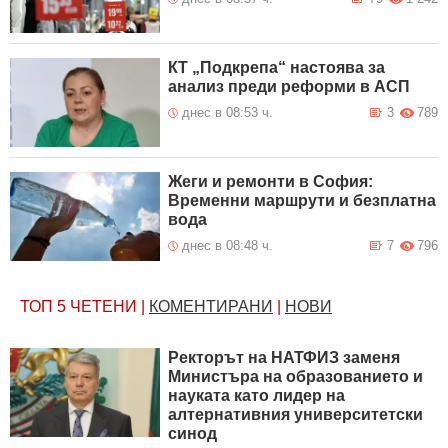
КТ „Подкрепа“ настоява за
анализ преди реформи в АСП
днес в 08:53 ч.
3
789
Жеги и ремонти в София:
Временни маршрути и безплатна
вода
днес в 08:48 ч.
7
796
ТОП 5
ЧЕТЕНИ
|
КОМЕНТИРАНИ
|
НОВИ
Ректорът на НАТФИЗ заменя
Министъра на образованието и
науката като лидер на
алтернативния университетски
синод