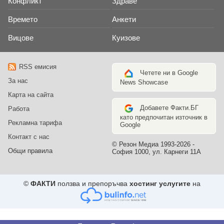
Конфликт
Здраве
Времето
Анкети
Вицове
Куизове
RSS емисия
Четете ни в Google
За нас
News Showcase
Карта на сайта
Добавете Факти.БГ
Работа
като предпочитан източник в
Рекламна тарифа
Google
Контакт с нас
© Резон Медиа 1993-2026 -
Общи правила
София 1000, ул. Карнеги 11А
©
ФАКТИ
ползва и препоръчва
хостинг услугите
на