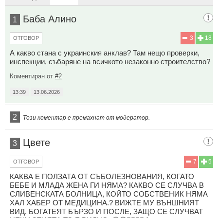
Баба Алино
1
3
18
ОТГОВОР
А какво стана с украинския анклав? Там нещо проверки,
инспекции, събаряне на всичкото незаконно строителство?
Коментиран от
#2
13:39
13.06.2026
2
Този коментар е премахнат от модератор.
Цвете
3
7
5
ОТГОВОР
КАКВА Е ПОЛЗАТА ОТ СЪБОЛЕЗНОВАНИЯ, КОГАТО
БЕБЕ И МЛАДА ЖЕНА ГИ НЯМА? КАКВО СЕ СЛУЧВА В
СЛИВЕНСКАТА БОЛНИЦА, КОЙТО СОБСТВЕНИК НЯМА
ХАЛ ХАБЕР ОТ МЕДИЦИНА.? ВИЖТЕ МУ ВЪНШНИЯТ
ВИД. БОГАТЕЯТ БЪРЗО И ПОСЛЕ, ЗАЩО СЕ СЛУЧВАТ