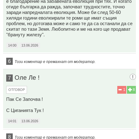
е благодарение на забавената еволюция при тях. И когато
отиде българка да ражда, започват трудностите, точно
заради напредналата еволюция. Може би след 50-60
хиляди години еволюирали те роми ще имат същия
проблем, но дотогава може и само те да са останали да се
скитат по тази Земя. Любопитно и ме на кого ще продават
"брануту жилезу".
14:00
13.06.2026
6
Този коментар е премахнат от модератор.
Оле Ле !
7
1
8
ОТГОВОР
Пак Се Започва !
С Циганията Тук !
14:01
13.06.2026
8
Този коментар е премахнат от модератор.