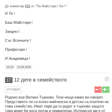
До коментар
#15
от "Па Майстори ! Бе !":
И Те !
Баш Майстори !
Заедно !
Със Всичките !
Професори !
И Академици !
16:15
13.06.2026
12 дете в семейството
17
0
0
ОТГОВОР
Родено във Велико Търново. Тези неща какво ви говорят.
Представяте ли си колко майчински и детски са платени на
това семейство. Имат пари да го родят е търново защото
това може би носи ползи и привилегии. Интересно ми е от