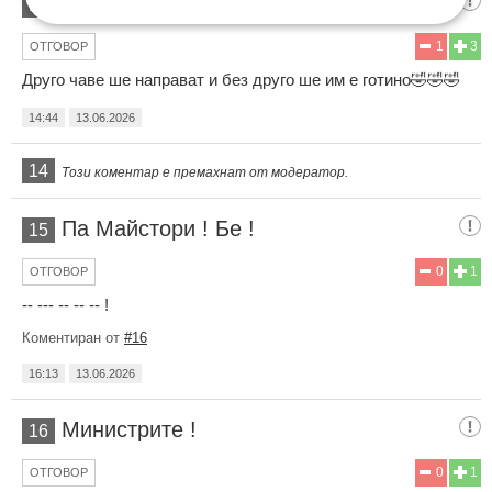
Ии чудо големо ко толко станало
13
1
3
ОТГОВОР
Друго чаве ше направат и без друго ше им е готино🤣🤣🤣
14:44
13.06.2026
14
Този коментар е премахнат от модератор.
Па Майстори ! Бе !
15
0
1
ОТГОВОР
-- --- -- -- -- !
Коментиран от
#16
16:13
13.06.2026
Министрите !
16
0
1
ОТГОВОР