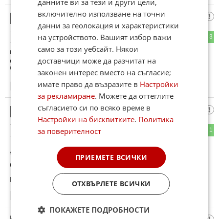
данните ви за тези и други цели,
включително използване на точни
Вижда се точност в подхода на новия
11
данни за геолокация и характеристики
на устройството. Вашият избор важи
1
3
ОТГОВОР
само за този уебсайт. Някои
министър и стремеж за окончателно ликвидиране на
доставчици може да разчитат на
старите подходи към системата.
Чудесно планиран подход !!!
законен интерес вместо на съгласие;
имате право да възразите в
Настройки
14:27
13.06.2026
за рекламиране
. Можете да оттеглите
съгласието си по всяко време в
Чакай са разложи де
12
Настройки на бисквитките
.
Политика
за поверителност
2
1
ОТГОВОР
До коментар
#9
от "Да попитам":
ПРИЕМЕТЕ ВСИЧКИ
Още не са я разложила че да са покажат кокалите🤣🤣🤣
Коментиран от
#14
ОТХВЪРЛЕТЕ ВСИЧКИ
14:43
13.06.2026
ПОКАЖЕТЕ ПОДРОБНОСТИ