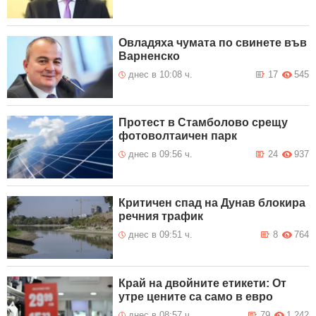
Овладяха чумата по свинете във
Варненско
днес в 10:08 ч.
17
545
Протест в Стамболово срещу
фотоволтаичен парк
днес в 09:56 ч.
24
937
Критичен спад на Дунав блокира
речния трафик
днес в 09:51 ч.
8
764
Край на двойните етикети: От
утре цените са само в евро
днес в 08:57 ч.
79
1 242