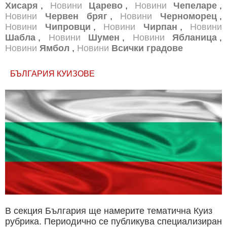
Хисаря
,
Новини
Царево
,
Новини
Чепеларе
,
Новини
Червен бряг
,
Новини
Черноморец
,
Новини
Чипровци
,
Новини
Чирпан
,
Новини
Шабла
,
Новини
Шумен
,
Новини
Ябланица
,
Новини
Ямбол
,
Новини
Всички градове
БЪЛГАРИЯ КУИЗОВЕ
В секция България ще намерите тематична Куиз
рубрика. Периодично се публикува специализиран