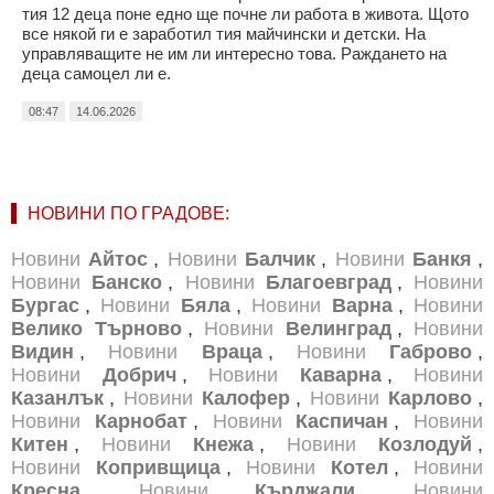
тия 12 деца поне едно ще почне ли работа в живота. Щото
все някой ги е заработил тия майчински и детски. На
управляващите не им ли интересно това. Раждането на
деца самоцел ли е.
08:47
14.06.2026
НОВИНИ ПО ГРАДОВЕ:
Новини
Айтос
,
Новини
Балчик
,
Новини
Банкя
,
Новини
Банско
,
Новини
Благоевград
,
Новини
Бургас
,
Новини
Бяла
,
Новини
Варна
,
Новини
Велико Търново
,
Новини
Велинград
,
Новини
Видин
,
Новини
Враца
,
Новини
Габрово
,
Новини
Добрич
,
Новини
Каварна
,
Новини
Казанлък
,
Новини
Калофер
,
Новини
Карлово
,
Новини
Карнобат
,
Новини
Каспичан
,
Новини
Китен
,
Новини
Кнежа
,
Новини
Козлодуй
,
Новини
Копривщица
,
Новини
Котел
,
Новини
Кресна
,
Новини
Кърджали
,
Новини