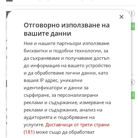
Да попитам
×
9
Отговорно използване на
2
4
ОТГОВОР
вашите данни
До коментар
#6
от "Иди я провери какво работи":
Ние и нашите партньори използваме
Отиди и целуни кокалите и ,копрофиле .
бисквитки и подобни технологии, за
да съхраняваме и получаваме достъп
Коментиран от
#12
до информация на вашето устройство
14:19
13.06.2026
и да обработваме лични данни, като
вашия IP адрес, уникални
Да попитам
10
идентификатори и данни за
сърфиране, за персонализирани
1
3
ОТГОВОР
реклами и съдържание, измерване на
До коментар
#6
от "Иди я провери какво работи":
реклами и съдържание, анализ на
аудиторията и подобряване на
Може да прави на Велзевул ,Балфегор ,Азазиел хубави
неща ,устен изпит .
услугите.
Доставчици от трети страни
(181)
може също да обработват
14:21
13.06.2026