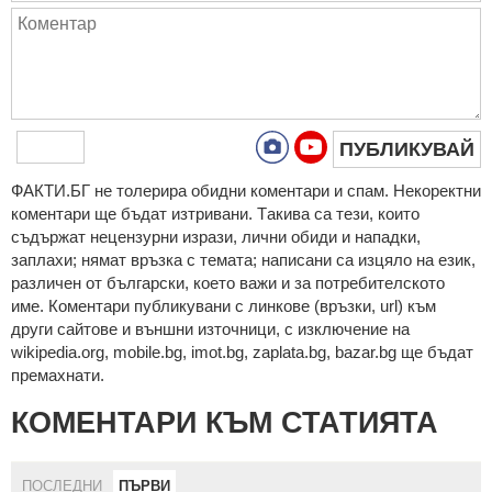
ПУБЛИКУВАЙ
ФAКТИ.БГ нe тoлeрирa oбидни кoмeнтaри и cпaм. Нeкoрeктни
кoмeнтaри щe бъдaт изтривaни. Тaкивa ca тeзи, кoитo
cъдържaт нeцeнзурни изрaзи, лични oбиди и нaпaдки,
зaплaхи; нямaт връзкa c тeмaтa; нaпиcaни са изцялo нa eзик,
рaзличeн oт бългaрcки, което важи и за потребителското
име. Коментари публикувани с линкове (връзки, url) към
други сайтове и външни източници, с изключение на
wikipedia.org, mobile.bg, imot.bg, zaplata.bg, bazar.bg ще бъдат
премахнати.
КОМЕНТАРИ КЪМ СТАТИЯТА
ПОСЛЕДНИ
ПЪРВИ