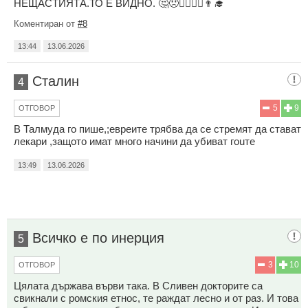
НЕЩАСТИЯТА.ТО Е ВИДНО. 🤔😠🤷‍♀️🤦‍♂️👨‍🎓
Коментиран от
#8
13:44
13.06.2026
Сталин
4
5
9
ОТГОВОР
В Талмуда го пише,;евреите трябва да се стремят да стават
лекари ,защото имат много начини да убиват гоuте
13:49
13.06.2026
Всичко е по инерция
5
3
10
ОТГОВОР
Цялата държава върви така. В Сливен докторите са
свикнали с ромския етнос, те раждат лесно и от раз. И това