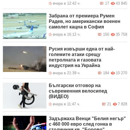
вчера в 12:42 ч.
17
43 845
Забрана от премиера Румен
Радев, но американски военен
самолет кацна в София
вчера в 16:12 ч.
150
35 759
Русия извърши една от най-
големите атаки срещу
петролната и газовата
индустрия на Украйна
вчера в 21:39 ч.
184
10 270
Български отговор на
съвременния велосипед
(ВИДЕО)
вчера в 11:47 ч.
21
7 828
Задържаха Венци "Белия негър"
с 460 000 евро след гонка в
столичния кв. "Борово"