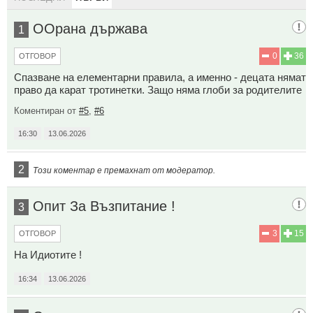
ООрана държава
1
0
36
ОТГОВОР
Спазване на елементарни правила, а именно - децата нямат
право да карат тротинетки. Защо няма глоби за родителите
Коментиран от
#5
,
#6
16:30
13.06.2026
2
Този коментар е премахнат от модератор.
Опит За Възпитание !
3
3
15
ОТГОВОР
На Идиотите !
16:34
13.06.2026