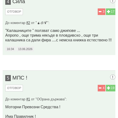
Сила
4
3
17
ОТГОВОР
До коментар
#2
от "🧉🧊🍹":
"Калашниците " ползват само джипове ...
Апропо , още трима някъде в пловдивско , още три
калашника са дали фира ....с немска книжка естествено !!!
16:34
13.06.2026
МПС !
5
4
19
ОТГОВОР
До коментар
#1
от "ООрана държава":
Моторни Превозни Средства !
Има Правилник !