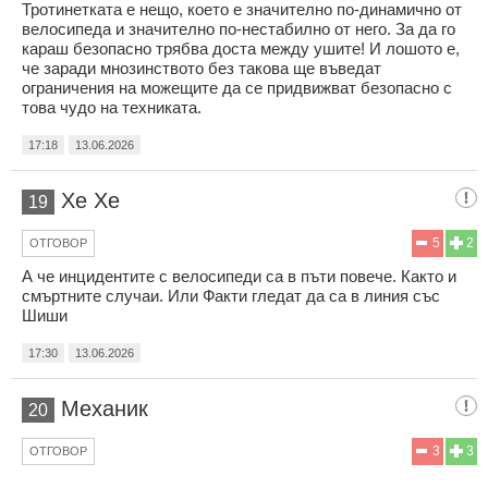
Тротинетката е нещо, което е значително по-динамично от
велосипеда и значително по-нестабилно от него. За да го
караш безопасно трябва доста между ушите! И лошото е,
че заради мнозинството без такова ще въведат
ограничения на можещите да се придвижват безопасно с
това чудо на техниката.
17:18
13.06.2026
Хе Хе
19
5
2
ОТГОВОР
А че инцидентите с велосипеди са в пъти повече. Както и
смъртните случаи. Или Факти гледат да са в линия със
Шиши
17:30
13.06.2026
Механик
20
3
3
ОТГОВОР