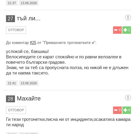
21:37
13.06.2026
тъй ли...
27
4
1
ОТГОВОР
До коментар
#25
от "Премахнете тротинетките и":
успокой се, бакшиш!
Велосипедите се карат спокойно и по равни велоалеи в
повечето български градове.
Знам, че за теб са пропусната полза, но никой не е длъжен
да ти наема таксито.
21:41
13.06.2026
Махайте
28
0
4
ОТГОВОР
Ги тези тротонетки,писна ни от инцидинти,осакатиха камара
ти народ