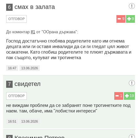
смах в залата
6
9
9
ОТГОВОР
До коментар
#1
от "ООрана държава":
Господ достатъчно глобява родителите като им отнема
децата или ги оставя инвалиди да си ги гледат цял живот
осакатени. Като глобиш родителите те плюят държавата и
пак същото, купуват им тротинетка
16:47
13.06.2026
свидетел
7
1
19
ОТГОВОР
не виждам проблем да се забранят поне тротинетките под
наем. там, обаче, има "лобистки интереси"
16:51
13.06.2026
Красимир Петров