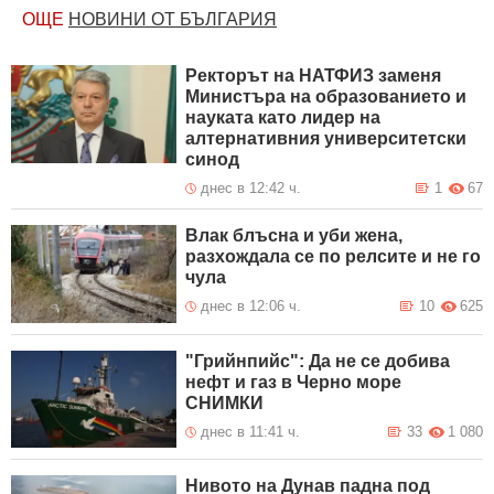
ОЩЕ
НОВИНИ ОТ БЪЛГАРИЯ
Ректорът на НАТФИЗ заменя
Министъра на образованието и
науката като лидер на
алтернативния университетски
синод
днес в 12:42 ч.
1
67
Влак блъсна и уби жена,
разхождала се по релсите и не го
чула
днес в 12:06 ч.
10
625
"Грийнпийс": Да не се добива
нефт и газ в Черно море
СНИМКИ
днес в 11:41 ч.
33
1 080
Нивото на Дунав падна под