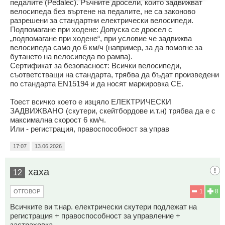
педалите (Pedalec). Ръчните дросели, които задвижват
велосипеда без въртене на педалите, не са законово
разрешени за стандартни електрически велосипеди.
Подпомагане при ходене: Допуска се дросел с
„подпомагане при ходене“, при условие че задвижва
велосипеда само до 6 км/ч (например, за да помогне за
бутането на велосипеда по рампа).
Сертификат за безопасност: Всички велосипеди,
съответстващи на стандарта, трябва да бъдат произведени
по стандарта EN15194 и да носят маркировка CE.
Тоест всичко което е изцяло ЕЛЕКТРИЧЕСКИ
ЗАДВИЖВАНО (скутери, скейтбордове и.т.н) трябва да е с
максимална скорост 6 км/ч.
Или - регистрация, правоспособност за управ
17:07
13.06.2026
хаха
12
1
8
ОТГОВОР
Всичките ви т.нар. електрически скутери подлежат на
регистрация + правоспособност за управление +
застраховка.