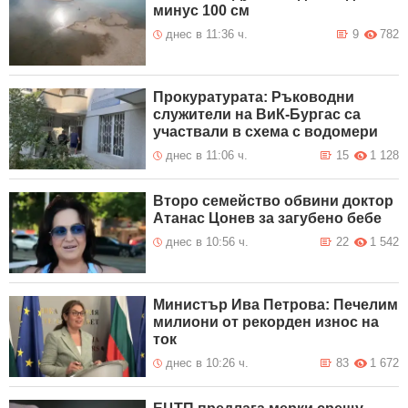
минус 100 см
днес в 11:36 ч.
9
782
Прокуратурата: Ръководни
служители на ВиК-Бургас са
участвали в схема с водомери
днес в 11:06 ч.
15
1 128
Второ семейство обвини доктор
Атанас Цонев за загубено бебе
днес в 10:56 ч.
22
1 542
Министър Ива Петрова: Печелим
милиони от рекорден износ на
ток
днес в 10:26 ч.
83
1 672