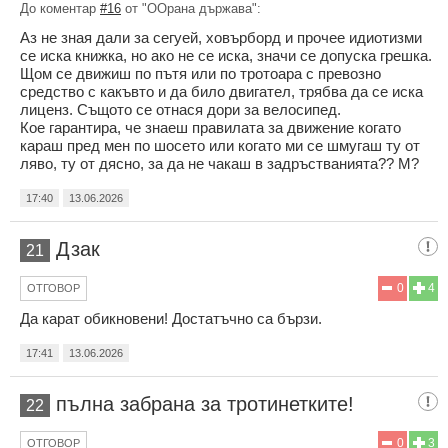
До коментар
#16
от "ООрана държава":
Aз не зная дали за сегуей, ховърборд и прочее идиотизми
се иска книжка, но ако не се иска, значи се допуска грешка.
Щом се движиш по пътя или по тротоара с превозно
средство с какъвто и да било двигател, трябва да се иска
лиценз. Същото се отнася дори за велосипед.
Кое гарантира, че знаеш правилата за движение когато
караш пред мен по шосето или когато ми се шмугаш ту от
ляво, ту от дясно, за да не чакаш в задръстванията?? М?
17:40
13.06.2026
Дзак
21
0
4
ОТГОВОР
Да карат обикновени! Достатъчно са бързи.
17:41
13.06.2026
пълна забрана за тротинетките!
22
0
3
ОТГОВОР