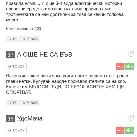
правила нямя.... И още 3-4 вида електрически моторни
превозни средста има и за тях няма правила ама
тротинетките са най достъпни за това се квичи толкова
много
Коментиран от
#20
17:10
13.06.2026
А ОЩЕ НЕ СА ВЪВ
17
0
5
ОТГОВОР
Ваканция какво ли ги чака родителите на деца със троши
глави нетки. Купувай народе производителите са на кяр.
Купете им ВЕЛОСИПЕДИ ПО БЕЗОПАСНО Е ХЕМ ЩЕ
СПОРТВАТ.
17:17
13.06.2026
УдоМача
18
0
4
ОТГОВОР