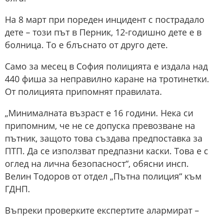
На 8 март при пореден инцидент с пострадало
дете – този път в Перник, 12-годишно дете е в
болница. То е блъснато от друго дете.
Само за месец в София полицията е издала над
440 фиша за неправилно каране на тротинетки.
От полицията припомнят правилата.
„Минималната възраст е 16 години. Нека си
припомним, че не се допуска превозване на
пътник, защото това създава предпоставка за
ПТП. Да се използват предпазни каски. Това е с
оглед на лична безопасност“, обясни инсп.
Велин Тодоров от отдел „Пътна полиция“ към
ГДНП.
Въпреки проверките експертите алармират –