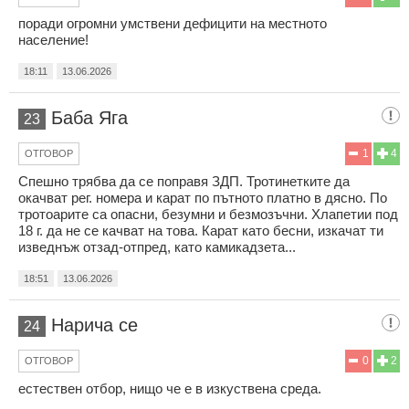
поради огромни умствени дефицити на местното
население!
18:11
13.06.2026
Баба Яга
23
1
4
ОТГОВОР
Спешно трябва да се поправя ЗДП. Тротинетките да
окачват рег. номера и карат по пътното платно в дясно. По
тротоарите са опасни, безумни и безмозъчни. Хлапетии под
18 г. да не се качват на това. Карат като бесни, изкачат ти
изведнъж отзад-отпред, като камикадзета...
18:51
13.06.2026
Нарича се
24
0
2
ОТГОВОР
естествен отбор, нищо че е в изкуствена среда.