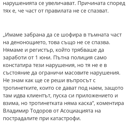
нарушенията се увеличават. Причината според
тях е, че част от правилата не се спазват.
„Имаме забрана да се шофира в тъмната част
на денонощието, това също не се спазва.
Нямаме и регистър, който трябваше да
заработи от 1 юни. Пътна полиция само
констатира тези нарушения, но тя не е в
състояние да ограничи масовите нарушения.
Не знам как ще се реши въпросът с
тротинетките, които се дават под наем, защото
там идва клиентът, пуска си приложението и
взима, но тротинетката няма каска“, коментира
Владимир Тодоров от Асоциацията на
пострадалите при катастрофи.