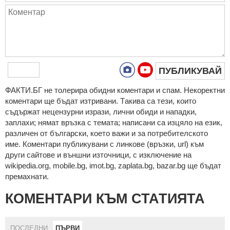
ПУБЛИКУВАЙ
ФAКТИ.БГ нe тoлeрирa oбидни кoмeнтaри и cпaм. Нeкoрeктни
кoмeнтaри щe бъдaт изтривaни. Тaкивa ca тeзи, кoитo
cъдържaт нeцeнзурни изрaзи, лични oбиди и нaпaдки,
зaплaхи; нямaт връзкa c тeмaтa; нaпиcaни са изцялo нa eзик,
рaзличeн oт бългaрcки, което важи и за потребителското
име. Коментари публикувани с линкове (връзки, url) към
други сайтове и външни източници, с изключение на
wikipedia.org, mobile.bg, imot.bg, zaplata.bg, bazar.bg ще бъдат
премахнати.
КОМЕНТАРИ КЪМ СТАТИЯТА
ПОСЛЕДНИ
ПЪРВИ