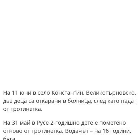
На 11 юни в село Константин, Великотърновско,
две деца са откарани в болница, след като падат
от тротинетка.
На 31 май в Русе 2-годишно дете е пометено
отново от тротинетка. Водачът – на 16 години,
бяга.