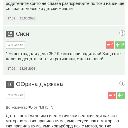
родителите които не спазва разпоредбите по този начин ще
се спасят човешки детски животи
17:09
13.06.2026
Сиси
15
0
15
ОТГОВОР
176 пострадали деца 352 безмозъчни родители! Защо сте
дали на децата си тези тротинетки, с какъв акъл!
17:09
13.06.2026
ООрана държава
16
1
6
ОТГОВОР
До коментар
#5
от "МПС !":
Да те светнем че има и електически велосипеди пак са с
мотор но за тях правила няма, има сегуеи пак с мотор, за
тях правила няма, има ховърборд пак с мотор, за тях