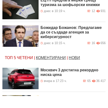
ЕЦТП предлага мерки срещу
туризма за шофьорски книжки
днес в 10:19 ч.
12
931
Божидар Божанов: Предлагаме
да се създаде агенция за
киберсигурност
днес в 10:15 ч.
16
656
ТОП 5
ЧЕТЕНИ
|
КОМЕНТИРАНИ
|
НОВИ
Москвич 3 достигна рекордно
ниска цена
вчера в 17:23 ч.
65
36 417
Проф. Близнашки: Протестите от
края на миналата година са били
насочени към бюджет, за който