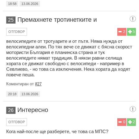
18:58
13.06.2026
Премахнете тротинетките и
25
2
5
ОТГОВОР
велосипедите от тротуарите и от пътя. Няма нужда от
велосипедни алеи. По тях вече се движат с бясна скорост
мотористи България е планинска страна и тук
велосипедите нямат традиция. В някои равни селища
хората се движат свободно с велосипеди - например в
Севлиево, - но това са изключения. Нека хората да ходят
повече пеша.
Коментиран от
#27
20:18
13.06.2026
Интересно
26
0
2
ОТГОВОР
Кога най-после ще разберете, че това са МПС?