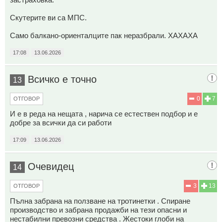
Скутерите ви са МПС.
Само балкано-ориенталците пак неразбрали. ХАХАХА
17:08
13.06.2026
Всичко е точно
13
0
7
ОТГОВОР
И е в реда на нещата , нарича се естествен подбор и е
добре за всички да си работи
17:09
13.06.2026
Очевидец
14
3
13
ОТГОВОР
Пълна забрана на ползване на тротинетки . Спиране
производство и забрана продажби на тези опасни и
нестабилни превозни средства . Жестоки глоби на