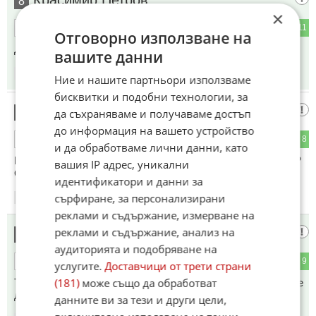
8
×
0
11
ОТГОВОР
Отговорно използване на
Да осъждат родителите им
вашите данни
16:57
13.06.2026
Ние и нашите партньори използваме
бисквитки и подобни технологии, за
Някой
9
да съхраняваме и получаваме достъп
до информация на вашето устройство
4
8
ОТГОВОР
и да обработваме лични данни, като
Малко са инцидентите трябва да станат много повече !!!!!?
вашия IP адрес, уникални
Ок . Тия карат като луди с тези електрически мотори. !
идентификатори и данни за
сърфиране, за персонализирани
16:59
13.06.2026
реклами и съдържание, измерване на
реклами и съдържание, анализ на
Защо го пишете по новините това
10
аудиторията и подобряване на
1
9
ОТГОВОР
услугите.
Доставчици от трети страни
(181)
може също да обработват
Това не е проблем за никого , ако беше проблем то нямаше
да се купуват , подаряват на децата и управляват
данните ви за тези и други цели,