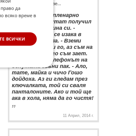
Някои
разказване на вицове...
 право да
“
По време на пленарно
по всяко време в
заседание депутат получил
обаждане от сина си. -
Татко, кучето се изака в
ТЕ ВСИЧКИ
средата на хола. - Вземи
мерки, почисти го, аз съм на
заседание много съм зает.
След малко телефонът на
депутата звъни пак. - Ало,
тате, майка и чичо Гошо
дойдоха. Аз ги гледам през
ключалката, той си сваля
панталоните. Ако и той ще
ака в хола, няма да го чистя!
„
11 Април, 2014 г.