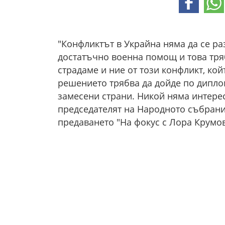
"Конфликтът в Украйна няма да се р
достатъчно военна помощ и това тряб
страдаме и ние от този конфликт, ко
решението трябва да дойде по диплом
замесени страни. Никой няма интерес
председателят на Народното събрани
предаването "На фокус с Лора Крумо