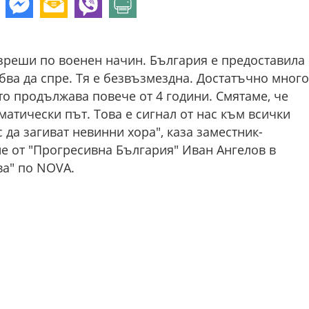
азреши по военен начин. България е предоставила
ва да спре. Тя е безвъзмездна. Достатъчно много
йто продължава повече от 4 години. Смятаме, че
атически път. Това е сигнал от нас към всички
 да загиват невинни хора", каза заместник-
е от "Прогресивна България" Иван Ангелов в
ва" по NOVA.