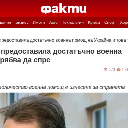
вания
Бизнес
Имоти
Авто
Технологии
Крими
Спорт
Хор
предоставила достатъчно военна помощ на Украйна и това 
 предоставила достатъчно военна
трябва да спре
173
4 6
о количество военна помощ е изнесена за страната