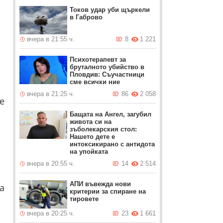
Токов удар уби щъркели
в Габрово
вчера в 21:55 ч.
8
1 221
Психотерапевт за
бруталното убийство в
Пловдив: Съучастници
сме всички ние
вчера в 21:25 ч.
86
2 058
е
Бащата на Ангел, загубил
живота си на
зъболекарския стол:
Нашето дете е
интоксикирано с антидотa
на упойката
вчера в 20:55 ч.
14
2 514
АПИ въвежда нови
а
критерии за спиране на
тировете
вчера в 20:25 ч.
23
1 661