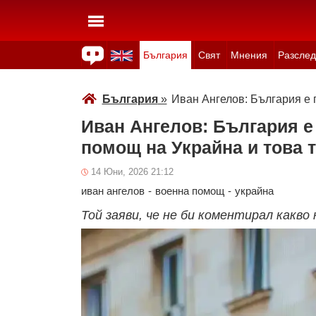
България
Свят
Мнения
Разслед
Здраве
Времето
Анкети
Вицове
Куизове
България
»
Иван Ангелов: България е 
Иван Ангелов: България е
помощ на Украйна и това 
14 Юни, 2026 21:12
иван ангелов
-
военна помощ
-
украйна
Той заяви, че не би коментирал какв