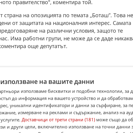
ното правителство", коментира той.
 страна на опозицията по темата „Боташ”. Това н
дени от защитата на националния интерес. Самата
предоговаряне на различни условия, защото те
ас. Има работни групи, не може да се даде никакв
 коментира още депутатът.
☆
☆
☆
☆
Поставете оценка:
 използване на вашите данни
Оценка
2.8
от
78
глас
артньори използваме бисквитки и подобни технологии, за 
,
Instagram
,
YouTube
,
канал Viber
,
X
остъп до информация на вашето устройство и да обработва
адрес, уникални идентификатори и данни за сърфиране, за 
case
ржание, измерване на реклами и съдържание, анализ на ау
Alerts
 услугите.
Доставчици от трети страни (181)
може също да об
ези и други цели, включително използване на точни данни 
итан източник в Google