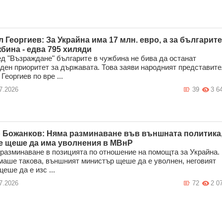
л Георгиев: За Украйна има 17 млн. евро, а за българите
жбина - едва 795 хиляди
д "Възраждане" българите в чужбина не бива да останат
ден приоритет за държавата. Това заяви народният представит
Георгиев по вре ...
7.2026
39
3 6
 Божанков: Няма разминаване във външната политика
е щеше да има уволнения в МВнР
разминаване в позицията по отношение на помощта за Украйна.
маше такова, външният министър щеше да е уволнен, неговият
щеше да е изс ...
7.2026
72
2 0