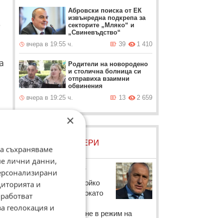
Абровски поиска от ЕК
извънредна подкрепа за
е
секторите „Мляко“ и
„Свиневъдство“
вчера в 19:55 ч.
39
1 410
а
Родители на новородено
и столична болница си
отправиха взаимни
обвинения
вчера в 19:25 ч.
13
2 659
×
☆
а.
ЛОВЦИ НА БИСЕРИ
да съхраняваме
ме лични данни,
Бойко Борисов
персонализирани
Лидерът на ГЕРБ Бойко
диторията и
Борисов реши, че докато
работват
парламентът търси
за геолокация и
кворум, може да мине в режим на