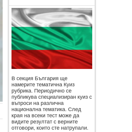
В секция България ще
намерите тематична Куиз
рубрика. Периодично се
публикува специализиран куиз с
въпроси на различна
национална тематика. След
края на всеки тест може да
видите резултат с верните
отговори, които сте натрупали.