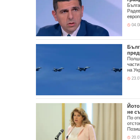
Бълга
Радев
европ
04.0
Бълг
пред
Полша
части
на Укр
23.0
Йото
не с
По от
отсто
Позиц
20.0