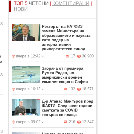
ТОП 5
ЧЕТЕНИ
|
КОМЕНТИРАНИ
|
НОВИ
33
Ректорът на НАТФИЗ
заменя Министъра на
образованието и науката
като лидер на
алтернативния
университетски синод
о
вчера в 12:42 ч.
17
36 900
и
Забрана от премиера
Румен Радев, но
83
американски военен
самолет кацна в София
вчера в 16:12 ч.
132
18 571
Д-р Атанас Мангъров пред
ФАКТИ: След шест години
сметката за COVID
тепърва се плаща
вчера в 09:02 ч.
216
12 347
78