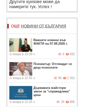
Другите куизове може да
намерите тук. Успех !
ОЩЕ
НОВИНИ ОТ БЪЛГАРИЯ
Важните новини във
ФАКТИ на 07.08.2026 г.
вчера в 23:30 ч.
6
832
Психиатър: Отглеждат се
деца психопати
вчера в 22:55 ч.
86
2 201
Държавата майстори
закон за "справедлива"
цена
вчера в 22:25 ч.
29
906