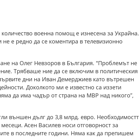
о количество военна помощ е изнесена за Украйна.
 не е редно да се коментира в телевизионно
ане на Олег Невзоров в България. "Проблемът не 
ение. Трябваше ние да се включим в политическия
в първите дни на Иван Демерджиев като вътрешен
ейности. Доколкото ми е известно са иззети
няма да има чадър от страна на МВР над никого”,
гли външен дълг до 3,8 млрд. евро. Необходимостт
 месеци. Асен Василев носи отговорност за
ите в последните години. Няма как да препишем