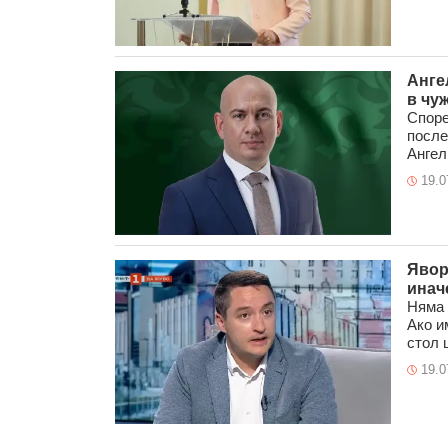
Анге
в чу
Споре
после
Ангел 
19.0
Явор
инач
Няма 
Ако и
стол 
19.0