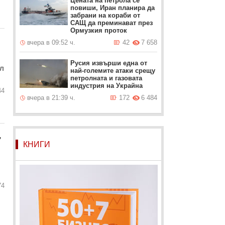
Цената на петрола се
повиши, Иран планира да
забрани на кораби от
САЩ да преминават през
Ормузкия проток
вчера в 09:52 ч.
42
7 658
Русия извърши една от
ел
най-големите атаки срещу
петролната и газовата
индустрия на Украйна
44
вчера в 21:39 ч.
172
6 484
,
КНИГИ
74