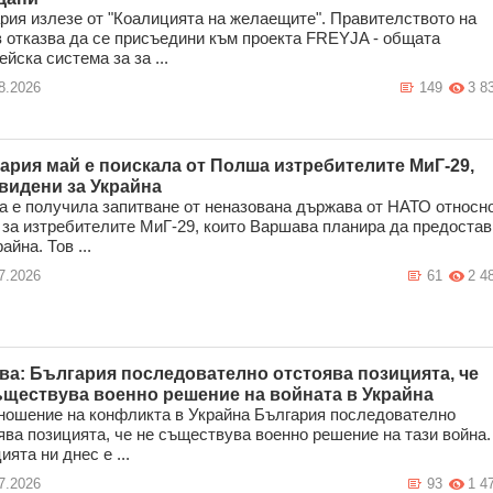
рия излезе от "Коалицията на желаещите". Правителството на
 отказва да се присъедини към проекта FREYJA - общата
ейска система за за ...
8.2026
149
3 8
ария май е поискала от Полша изтребителите МиГ-29,
видени за Украйна
 е получила запитване от неназована държава от НАТО относн
 за изтребителите МиГ-29, които Варшава планира да предостав
айна. Тов ...
7.2026
61
2 4
ва: България последователно отстоява позицията, че
ъществува военно решение на войната в Украйна
ношение на конфликта в Украйна България последователно
ява позицията, че не съществува военно решение на тази война.
ията ни днес е ...
7.2026
93
1 4