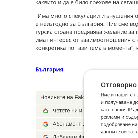
каквито и да е било грехове на сегаш
"Има много спекулации и внушения от
е неизгодно за България. Ние сме во
турска страна предявява желание за 
имат интерес от взаимоотношения с н
конкретика по тази тема в момента",
България
Отговорно
Ние и нашите п
Новините на Fakti.bg – във
Facebook
и получаваме д
като вашия IP 
Четете ни и в Google News Show
реклами и съдъ
Абонамент за Факти.БГ в Google 
подобряване на
данните ви за т
Добавете Факти.БГ като предпоч