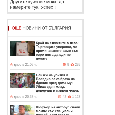
Другите куизове може да
намерите тук. Успех !
ОЩЕ
НОВИНИ ОТ БЪЛГАРИЯ
Край на етикетите в лева:
Търговците уверяват, че
преминаването само към
евро няма да вдигне
цените
днес в 21:08 ч.
8
285
Близки на убития в
Пловдив се събраха на
бдение пред дома му:
Убиха един млад,
доверчив и наивен човек
днес в 20:33 ч.
42
1 123
Шофьор на автобус свали
момче със специални
потребности заради