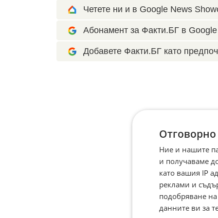
Четете ни и в Google News Show
Абонамент за Факти.БГ в Google 
Добавете Факти.БГ като предпоч
Отговорно
Ние и нашите п
и получаваме д
като вашия IP 
реклами и съдъ
подобряване на
данните ви за т