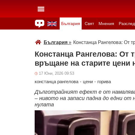
България
Свят
Мнения
Разслед
Здраве
Времето
Анкети
Вицове
Куизове
България
»
Констанца Рангелова: От т
Констанца Рангелова: От т
връщане на старите цени 
17 Юни, 2026 09:53
констанца рангелова
-
цени
-
горива
Дълготрайният ефект е от намалява
– нивото на запаси падна до едни от
нулата