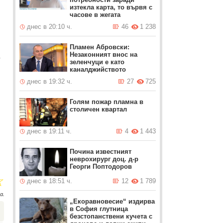
изтекла карта, то вървя с
часове в жегата
днес в 20:10 ч.
46
1 238
Пламен Абровски:
Незаконният внос на
–
зеленчуци е като
каналджийството
днес в 19:32 ч.
27
725
Голям пожар пламна в
столичен квартал
о
днес в 19:11 ч.
4
1 443
Почина известният
неврохирург доц. д-р
Георги Поптодоров
☆
днес в 18:51 ч.
12
1 789
а.
„Екоравновесие“ издирва
в София глутница
безстопанствени кучета с