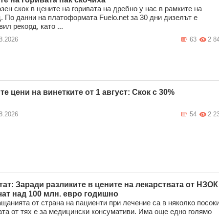
зен скок в цените на горивата на дребно у нас в рамките на
. По данни на платоформата Fuelo.net за 30 дни дизелът е
ил рекорд, като ...
8.2026
63
2 8
те цени на винетките от 1 август: Скок с 30%
8.2026
54
2 2
тат: Заради разликите в цените на лекарствата от НЗОК
чат над 100 млн. евро годишно
щанията от страна на пациенти при лечение са в няколко посок
ата от тях е за медицински консумативи. Има още едно голямо