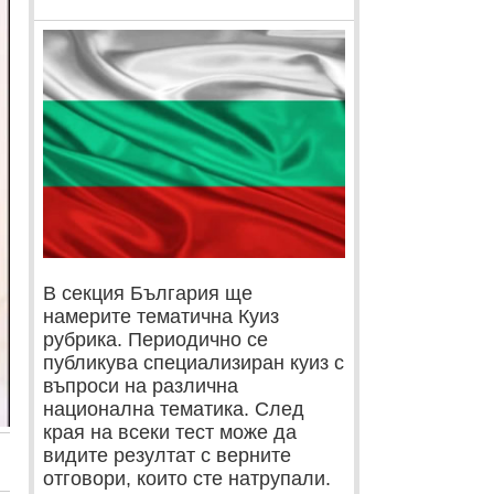
В секция България ще
намерите тематична Куиз
рубрика. Периодично се
публикува специализиран куиз с
въпроси на различна
национална тематика. След
края на всеки тест може да
видите резултат с верните
отговори, които сте натрупали.