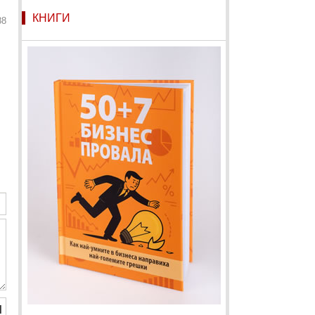
КНИГИ
88
Й