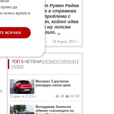
Някои
“
Президентът Румен Радев
 право да
е добронамерен в стремежа
по всяко време в
си да разреши проблема с
етническия вот, който идва
от чужбина, но му липсва
„
политически опит.
ТЕ ВСИЧКИ
13 Април, 2017 г.
79
ТОП 5
ЧЕТЕНИ
|
КОМЕНТИРАНИ
|
НОВИ
Москвич 3 достигна
рекордно ниска цена
30
днес в 17:23 ч.
49
16 787
Володимир Зеленски
обвини съюзниците на