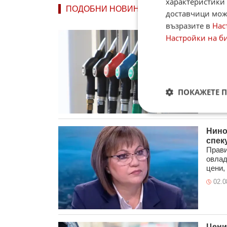
характеристики 
ПОДОБНИ НОВИНИ
доставчици може
възразите в
Нас
Дизе
Настройки на б
дост
Ценит
после
данни
03.0
ПОКАЖЕТЕ 
Нино
спек
Прави
овлад
цени, 
02.0
Цени