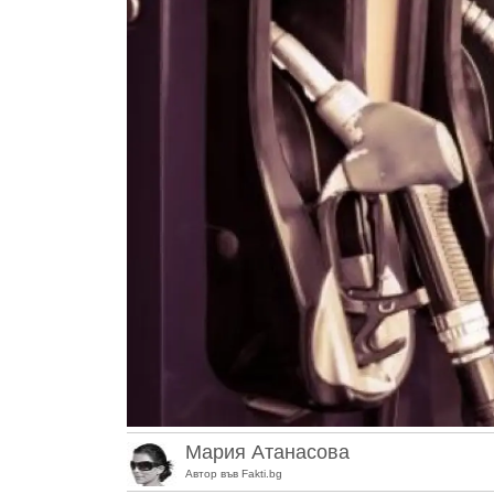
Мария Атанасова
Автор във Fakti.bg