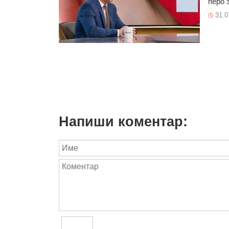
перо з
31.0
Напиши коментар: