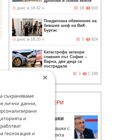
дронове и ловни екипи
днес в 18:42 ч.
18
910
Повдигнаха обвинения на
бившия шеф на ВиК-
Бургас
днес в 18:20 ч.
5
924
Катастрофа затвори
главния път София –
Варна, две деца са
пострадали
днес в 17:53 ч.
3
1 198
×
да съхраняваме
ЛОВЦИ НА БИСЕРИ
ме лични данни,
персонализирани
диторията и
Георги Близнашки
работват
Проф. Георги Близнашки с
за геолокация и
коментар за президента