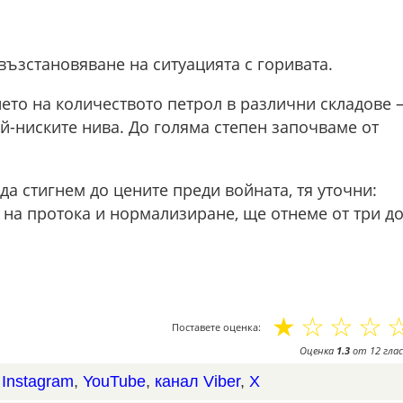
възстановяване на ситуацията с горивата.
ето на количеството петрол в различни складове 
ай-ниските нива. До голяма степен започваме от
да стигнем до цените преди войната, тя уточни:
 на протока и нормализиране, ще отнеме от три д
☆
☆
☆
☆
Поставете оценка:
Оценка
1.3
от
12
глас
,
Instagram
,
YouTube
,
канал Viber
,
X