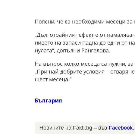
Поясни, че са необходими месеци за 
„Дълготрайният ефект е от намаляван
нивото на запаси падна до едни от н
нулата“, допълни Рангелова.
На въпрос колко месеца са нужни, за 
„При най-добрите условия – отваряне
шест месеца.”
България
Новините на Fakti.bg – във
Facebook