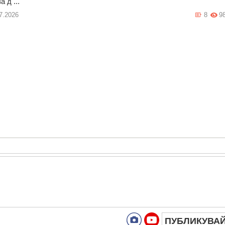
а д ...
7.2026
8
9
ПУБЛИКУВА