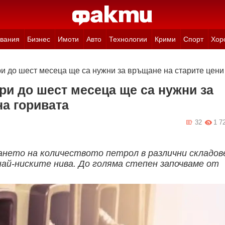
вания
Бизнес
Имоти
Авто
Технологии
Крими
Спорт
Хор
ри до шест месеца ще са нужни за връщане на старите цени
ри до шест месеца ще са нужни за
на горивата
32
1 7
нето на количеството петрол в различни складов
 най-ниските нива. До голяма степен започваме от