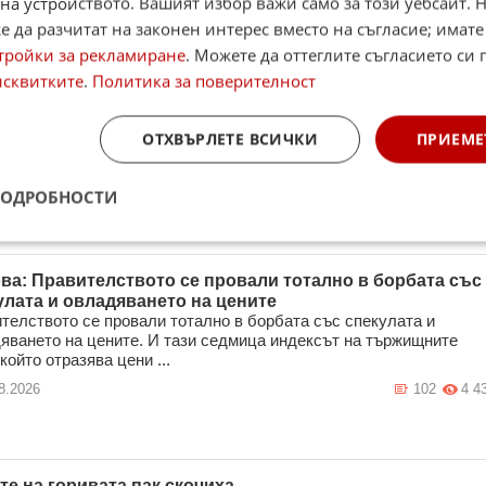
на устройството. Вашият избор важи само за този уебсайт. 
 да разчитат на законен интерес вместо на съгласие; имате
тройки за рекламиране
. Можете да оттеглите съгласието си 
лът поскъпна с над 17% за един месец в България,
исквитките
.
Политика за поверителност
игна почти 1,80 евро
е на горивата на дребно в България са се повишили рязко през
дния месец, като дизелът е поскъпнал с над 17%. Това сочат
ОТХВЪРЛЕТЕ ВСИЧКИ
ПРИЕМЕ
 на платформ ...
8.2026
31
1 3
ПОДРОБНОСТИ
ва: Правителството се провали тотално в борбата със
улата и овладяването на цените
телството се провали тотално в борбата със спекулата и
яването на цените. И тази седмица индексът на тържищните
който отразява цени ...
8.2026
102
4 4
те на горивата пак скочиха