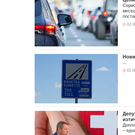
Серио
месец
постав
02.0
Нови
...
01.0
Депу
изти
Допла
– едн