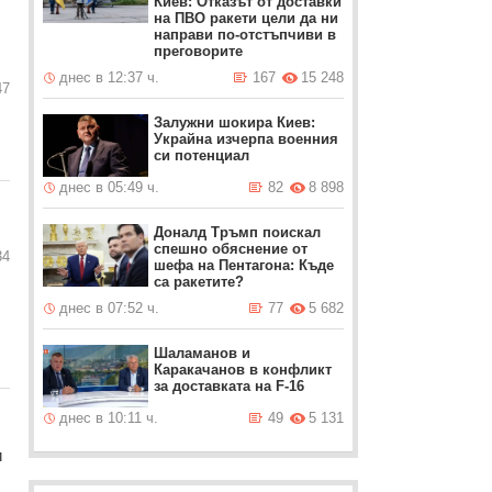
Киев: Отказът от доставки
на ПВО ракети цели да ни
направи по-отстъпчиви в
преговорите
днес в 12:37 ч.
167
15 248
47
Залужни шокира Киев:
Украйна изчерпа военния
си потенциал
днес в 05:49 ч.
82
8 898
Доналд Тръмп поискал
спешно обяснение от
34
шефа на Пентагона: Къде
са ракетите?
днес в 07:52 ч.
77
5 682
Шаламанов и
Каракачанов в конфликт
за доставката на F-16
днес в 10:11 ч.
49
5 131
и