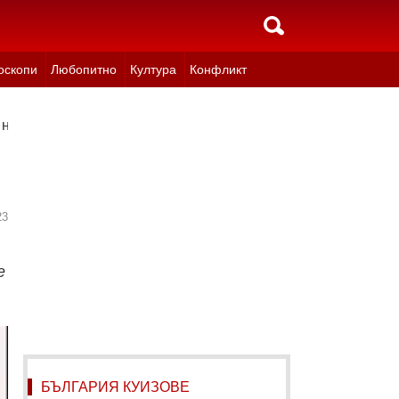
оскопи
Любопитно
Култура
Конфликт
 на горивата
23
е
БЪЛГАРИЯ КУИЗОВЕ