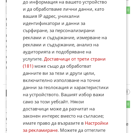
до информация на вашето устройство
и да обработваме лични данни, като
0
0
ОТГОВОР
вашия IP адрес, уникални
Стефанаки
идентификатори и данни за
Йоанис
Ти си свестен човек да ти кажа адресите на магазините в
сърфиране, за персонализирани
пловдив където господата роми продават само такива
реклами и съдържание, измерване на
стоки от обувки до шапки абе квото неможе да намериш в
реклами и съдържание, анализ на
адидас или долче габанна там го има
търговси център изгрев в изрев махала пловдив
аудиторията и подобряване на
само погледни за кво става въпрос:)))
услугите.
Доставчици от трети страни
но държавата ни е уникална за кокошка няма прошка за
(181)
може също да обработват
милиони няма закони
данните ви за тези и други цели,
04:02
02.01.2013
включително използване на точни
данни за геолокация и характеристики
mente
4
на устройството. Вашият избор важи
само за този уебсайт. Някои
0
0
ОТГОВОР
доставчици може да разчитат на
то трябва да има проверка на управляващите а не на
законен интерес вместо на съгласие;
продавачите
имате право да възразите в
Настройки
те ако не искат не менте стока ами и муха неможе да влезе
ж страната
за рекламиране
. Можете да оттеглите