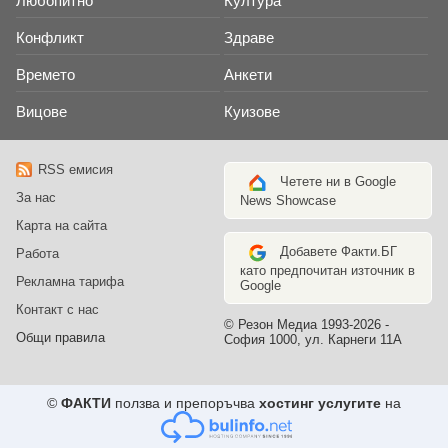
Любопитно
Култура
Конфликт
Здраве
Времето
Анкети
Вицове
Куизове
RSS емисия
Четете ни в Google
За нас
News Showcase
Карта на сайта
Добавете Факти.БГ
Работа
като предпочитан източник в
Рекламна тарифа
Google
Контакт с нас
© Резон Медиа 1993-2026 -
Общи правила
София 1000, ул. Карнеги 11А
©
ФАКТИ
ползва и препоръчва
хостинг услугите
на