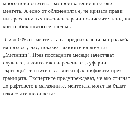
много нови опити за разпространение на стоки
ментета. А едно от обясненията е, че кризата прави
интереса към тях по-силен заради по-ниските цени, на
които обикновено се предлагат.
Близо 60% от ментетата са предназначени за продажба
на пазара у нас, показват данните на агенция
„Митници". През последните месеци зачестяват
случаите, в които така наречените „куфарни
търговци" се опитват да внесат фалшификати през
границата. Експертите предупреждават, че ако стигнат
до рафтовете в магазините, ментетата могат да бъдат
изключително опасни: