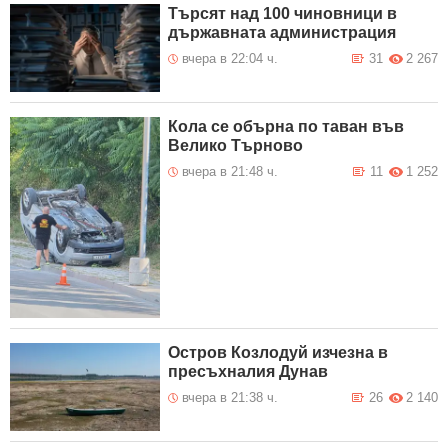
Търсят над 100 чиновници в
държавната администрация
вчера в 22:04 ч.
31
2 267
Кола се обърна по таван във
Велико Търново
вчера в 21:48 ч.
11
1 252
Остров Козлодуй изчезна в
пресъхналия Дунав
вчера в 21:38 ч.
26
2 140