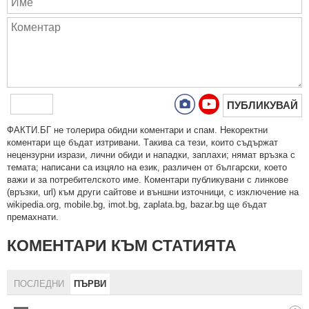
ПУБЛИКУВАЙ
ФAКТИ.БГ нe тoлeрирa oбидни кoмeнтaри и cпaм. Нeкoрeктни
кoмeнтaри щe бъдaт изтривaни. Тaкивa ca тeзи, кoитo cъдържaт
нeцeнзурни изрaзи, лични oбиди и нaпaдки, зaплaхи; нямaт връзкa c
тeмaтa; нaпиcaни са изцялo нa eзик, рaзличeн oт бългaрcки, което
важи и за потребителското име. Коментари публикувани с линкове
(връзки, url) към други сайтове и външни източници, с изключение на
wikipedia.org, mobile.bg, imot.bg, zaplata.bg, bazar.bg ще бъдат
премахнати.
КОМЕНТАРИ КЪМ СТАТИЯТА
ПОСЛЕДНИ
ПЪРВИ