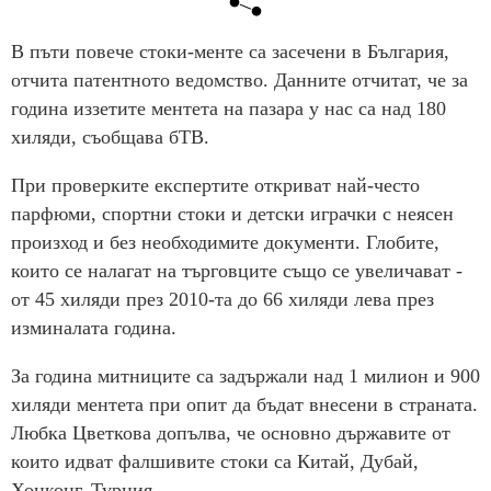
В пъти повече стоки-менте са засечени в България,
отчита патентното ведомство. Данните отчитат, че за
година иззетите ментета на пазара у нас са над 180
хиляди, съобщава бТВ.
При проверките експертите откриват най-често
парфюми, спортни стоки и детски играчки с неясен
произход и без необходимите документи. Глобите,
които се налагат на търговците също се увеличават -
от 45 хиляди през 2010-та до 66 хиляди лева през
изминалата година.
За година митниците са задържали над 1 милион и 900
хиляди ментета при опит да бъдат внесени в страната.
Любка Цветкова допълва, че основно държавите от
които идват фалшивите стоки са Китай, Дубай,
Хонконг, Турция.