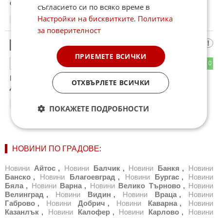
само се правят на интерсени ,,смешници
съгласието си по всяко време в
Настройки на бисквитките
.
Политика
04:05
02.01.2013
за поверителност
Скщшеу
5
ПРИЕМЕТЕ ВСИЧКИ
0
0
ОТГОВОР
КАТО СЕ ИМА В ПРЕДВИД ФАЛШИВАТА ИЗМИСЛЕНА
ОТХВЪРЛЕТЕ ВСИЧКИ
ДЪРЖАВА МЕНТЕТАТА СА 100 ПРОЦЕНТОВИ
16:22
01.12.2024
ПОКАЖЕТЕ ПОДРОБНОСТИ
НОВИНИ ПО ГРАДОВЕ:
Новини
Айтос
,
Новини
Балчик
,
Новини
Банкя
,
Новини
Банско
,
Новини
Благоевград
,
Новини
Бургас
,
Новини
Бяла
,
Новини
Варна
,
Новини
Велико Търново
,
Новини
Велинград
,
Новини
Видин
,
Новини
Враца
,
Новини
Габрово
,
Новини
Добрич
,
Новини
Каварна
,
Новини
Казанлък
,
Новини
Калофер
,
Новини
Карлово
,
Новини