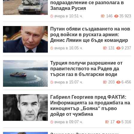
подразделение се разполага в
Западна Русия
вчера в 10:51 ч.
146
35 923
Путин обяви създаването на нов
род войски в руската армия:
Денис Лямин ще бъде командир
вчера в 16:05 ч.
131
9 237
Турция получи разрешение от
правителството на Радев да
търси газ в български води
вчера в 15:07 ч.
203
6 456
Габриел Георгиев пред ФАКТИ:
Информацията за продажбата на
киноцентър „Бояна“ първо
дойде от чужбина
вчера в 09:07 ч.
17
5 316