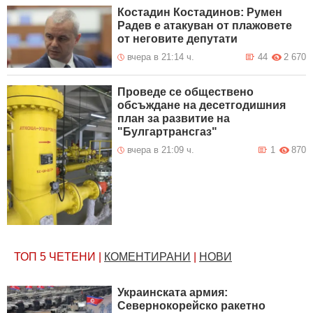
Костадин Костадинов: Румен
Радев е атакуван от плажoвете
от неговите депутати
вчера в 21:14 ч.
44
2 670
Проведе се обществено
обсъждане на десетгодишния
план за развитие на
"Булгартрансгаз"
вчера в 21:09 ч.
1
870
ТОП 5
ЧЕТЕНИ
|
КОМЕНТИРАНИ
|
НОВИ
Украинската армия:
Севернокорейско ракетно