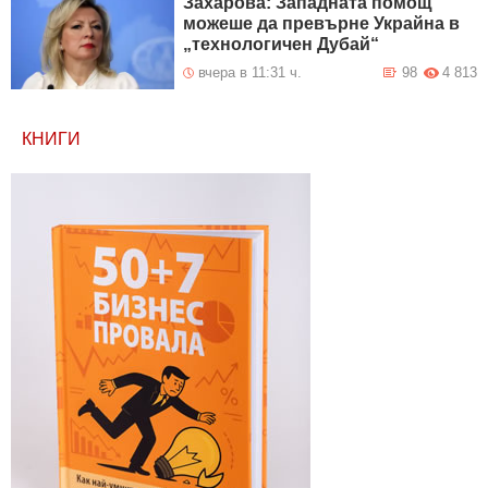
Захарова: Западната помощ
можеше да превърне Украйна в
„технологичен Дубай“
вчера в 11:31 ч.
98
4 813
КНИГИ