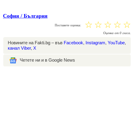
София / България
☆
☆
☆
☆
☆
Поставете оценка:
Оценка
от
0
гласа.
Новините на Fakti.bg – във
Facebook
,
Instagram
,
YouTube
,
канал Viber
,
X
Четете ни и в Google News