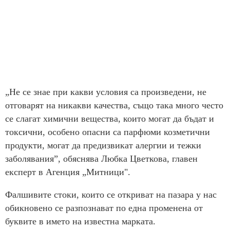
„Не се знае при какви условия са произведени, не
отговарят на никакви качества, също така много често
се слагат химични вещества, които могат да бъдат и
токсични, особено опасни са парфюми козметични
продукти, могат да предизвикат алергии и тежки
заболявания”, обяснява Любка Цветкова, главен
експерт в Агенция „Митници".
Фалшивите стоки, които се откриват на пазара у нас
обикновено се разпознават по една променена от
буквите в името на известна марката.