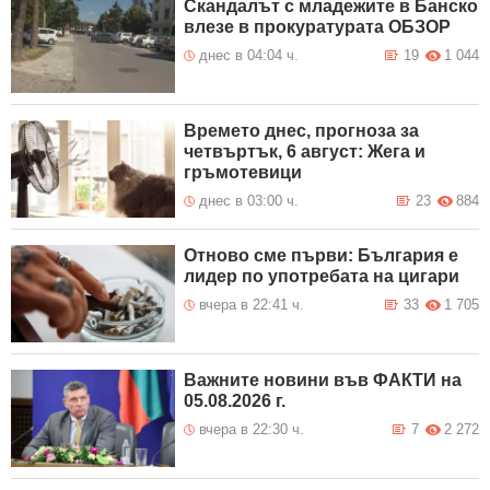
Скандалът с младежите в Банско
влезе в прокуратурата ОБЗОР
днес в 04:04 ч.
19
1 044
Времето днес, прогноза за
четвъртък, 6 август: Жега и
гръмотевици
днес в 03:00 ч.
23
884
Отново сме първи: България е
лидер по употребата на цигари
вчера в 22:41 ч.
33
1 705
Важните новини във ФАКТИ на
05.08.2026 г.
вчера в 22:30 ч.
7
2 272