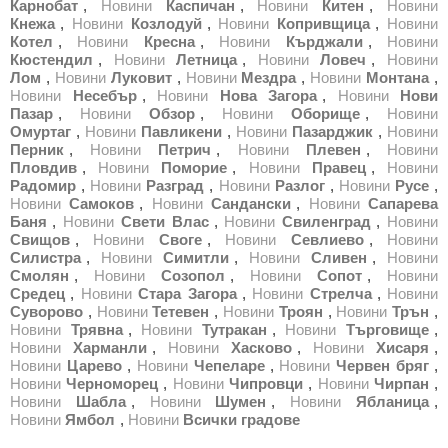
Карнобат
,
Новини
Каспичан
,
Новини
Китен
,
Новини
Кнежа
,
Новини
Козлодуй
,
Новини
Копривщица
,
Новини
Котел
,
Новини
Кресна
,
Новини
Кърджали
,
Новини
Кюстендил
,
Новини
Летница
,
Новини
Ловеч
,
Новини
Лом
,
Новини
Луковит
,
Новини
Мездра
,
Новини
Монтана
,
Новини
Несебър
,
Новини
Нова Загора
,
Новини
Нови
Пазар
,
Новини
Обзор
,
Новини
Оборище
,
Новини
Омуртаг
,
Новини
Павликени
,
Новини
Пазарджик
,
Новини
Перник
,
Новини
Петрич
,
Новини
Плевен
,
Новини
Пловдив
,
Новини
Поморие
,
Новини
Правец
,
Новини
Радомир
,
Новини
Разград
,
Новини
Разлог
,
Новини
Русе
,
Новини
Самоков
,
Новини
Сандански
,
Новини
Сапарева
Баня
,
Новини
Свети Влас
,
Новини
Свиленград
,
Новини
Свищов
,
Новини
Своге
,
Новини
Севлиево
,
Новини
Силистра
,
Новини
Симитли
,
Новини
Сливен
,
Новини
Смолян
,
Новини
Созопол
,
Новини
Сопот
,
Новини
Средец
,
Новини
Стара Загора
,
Новини
Стрелча
,
Новини
Суворово
,
Новини
Тетевен
,
Новини
Троян
,
Новини
Трън
,
Новини
Трявна
,
Новини
Тутракан
,
Новини
Търговище
,
Новини
Харманли
,
Новини
Хасково
,
Новини
Хисаря
,
Новини
Царево
,
Новини
Чепеларе
,
Новини
Червен бряг
,
Новини
Черноморец
,
Новини
Чипровци
,
Новини
Чирпан
,
Новини
Шабла
,
Новини
Шумен
,
Новини
Ябланица
,
Новини
Ямбол
,
Новини
Всички градове