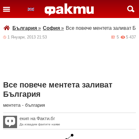
България
»
София
»
Все повече ментета заливат Б
1 Януари, 2013 21:53
5
5 437
Все повече ментета заливат
България
ментета
-
българия
екип на Факти.бг
Да извадим фактите наяве