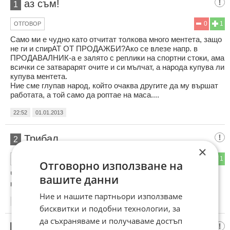
аз съм!
1
0
1
ОТГОВОР
Само ми е чудно като отчитат толкова много ментета, защо
не ги и спирАТ ОТ ПРОДАЖБИ?Aко се влезе напр. в
ПРОДАВАЛНИК-а е залято с реплики на спортни стоки, ама
всички се затварарят очите и си мълчат, а народа купува ли
купува ментета.
Ние сме глупав народ, който очаква другите да му вършат
работата, а той само да роптае на маса....
22:52
01.01.2013
Трибал
2
×
0
1
ОТГОВОР
Отговорно използване на
Че то и при политиците ни много ментета ама срещу тях
вашите данни
никой нищо не прави.
Ние и нашите партньори използваме
01:06
02.01.2013
бисквитки и подобни технологии, за
да съхраняваме и получаваме достъп
mente
3