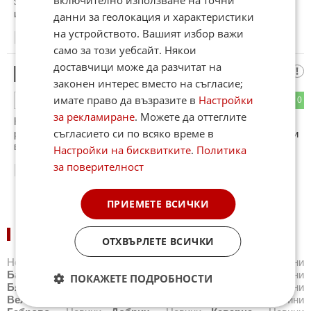
включително използване на точни
започнаха да ти се смеят. А може би господинът под мен
има право ...........
данни за геолокация и характеристики
на устройството. Вашият избор важи
01:30
20.01.2013
само за този уебсайт. Някои
доставчици може да разчитат на
гост
9
законен интерес вместо на съгласие;
имате право да възразите в
Настройки
0
0
ОТГОВОР
за рекламиране
. Можете да оттеглите
Не осъждайте нападението,а слобото театро което
съгласието си по всяко време в
разиграха ДПС.Ако не осъждате тази маниполация-значи и
вие участвате в нея.Отнася се за всички партии.
Настройки на бисквитките
.
Политика
за поверителност
08:33
20.01.2013
ПРИЕМЕТЕ ВСИЧКИ
НОВИНИ ПО ГРАДОВЕ:
ОТХВЪРЛЕТЕ ВСИЧКИ
Новини
Айтос
,
Новини
Балчик
,
Новини
Банкя
,
Новини
Банско
,
Новини
Благоевград
,
Новини
Бургас
,
Новини
ПОКАЖЕТЕ ПОДРОБНОСТИ
Бяла
,
Новини
Варна
,
Новини
Велико Търново
,
Новини
Велинград
,
Новини
Видин
,
Новини
Враца
,
Новини