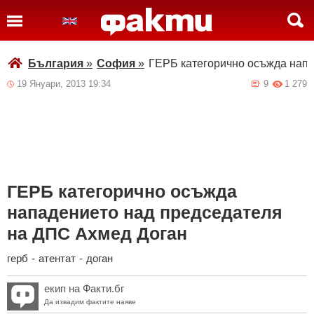
България
»
София
»
ГЕРБ категорично осъжда напа
19 Януари, 2013 19:34
9
1 279
ГЕРБ категорично осъжда
нападението над председателя
на ДПС Ахмед Доган
герб
-
атентат
-
доган
екип на Факти.бг
Да извадим фактите наяве