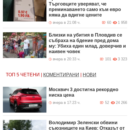
Търговците уверяват, че
преминаването само към евро
няма да вдигне цените
вчера в 21:08 ч.
60
1 958
Близки на убития в Пловдив се
събраха на бдение пред дома
му: Убиха един млад, доверчив и
наивен човек
вчера в 20:33 ч.
101
3 323
ТОП 5
ЧЕТЕНИ
|
КОМЕНТИРАНИ
|
НОВИ
Москвич 3 достигна рекордно
ниска цена
вчера в 17:23 ч.
52
24 266
Володимир Зеленски обвини
съюзниците на Киев: Отказът от