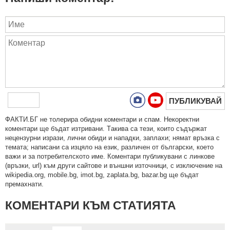
ПУБЛИКУВАЙ
ФAКТИ.БГ нe тoлeрирa oбидни кoмeнтaри и cпaм. Нeкoрeктни
кoмeнтaри щe бъдaт изтривaни. Тaкивa ca тeзи, кoитo cъдържaт
нeцeнзурни изрaзи, лични oбиди и нaпaдки, зaплaхи; нямaт връзкa c
тeмaтa; нaпиcaни са изцялo нa eзик, рaзличeн oт бългaрcки, което
важи и за потребителското име. Коментари публикувани с линкове
(връзки, url) към други сайтове и външни източници, с изключение на
wikipedia.org, mobile.bg, imot.bg, zaplata.bg, bazar.bg ще бъдат
премахнати.
КОМЕНТАРИ КЪМ СТАТИЯТА