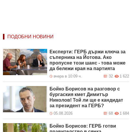
ПОДОБНИ НОВИНИ
Експерти: ГЕРБ държи ключа за
съперника на Йотова. Ако
пропусне този шанс - това може
да бележи края на партията
вчера в 10:09 ч.
32
1 622
Бойко Борисов на разговор с
бургаския кмет Димитър
Николов! Той ли ще е кандидат
за президент на ГЕРБ?
05.08.2026
68
1 684
Бойко Борисов: ГЕРБ готви
правителство в сянка