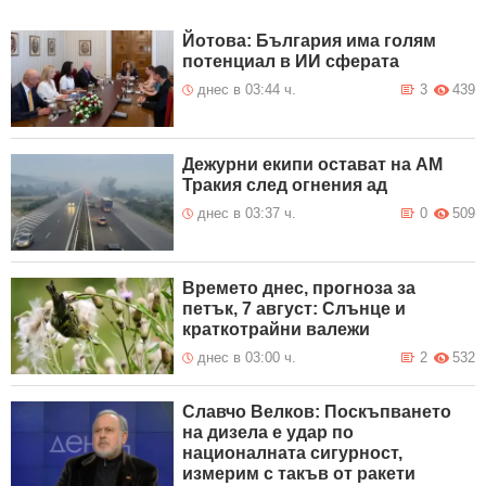
Йотова: България има голям
потенциал в ИИ сферата
днес в 03:44 ч.
3
439
Дежурни екипи остават на АМ
Тракия след огнения ад
днес в 03:37 ч.
0
509
Времето днес, прогноза за
петък, 7 август: Слънце и
краткотрайни валежи
днес в 03:00 ч.
2
532
Славчо Велков: Поскъпването
на дизела е удар по
националната сигурност,
измерим с такъв от ракети