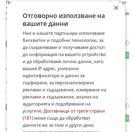
Политиците осъдиха нападението срещу политик.Никой от
×
тях обаче не осъди нападението на политиците срещу
беззащитният.Явно си мислят че другите са роби и могат да
Отговорно използване на
правят всичко без да отговарят за действията си.
вашите данни
22:34
19.01.2013
Ние и нашите партньори използваме
бисквитки и подобни технологии, за
То е ясно
7
да съхраняваме и получаваме достъп
до информация на вашето устройство
0
1
ОТГОВОР
и да обработваме лични данни, като
До коментар
#4
от "сМонти":
вашия IP адрес, уникални
идентификатори и данни за
Така е. Един от тях е писал, точно под твоя кометар на
латиница (разбираемо защо) :-)
сърфиране, за персонализирани
реклами и съдържание, измерване на
22:43
19.01.2013
реклами и съдържание, анализ на
аудиторията и подобряване на
един от многото
8
услугите.
Доставчици от трети страни
(181)
може също да обработват
0
0
ОТГОВОР
данните ви за тези и други цели,
до бумер камор Пиши на Български език вече всички