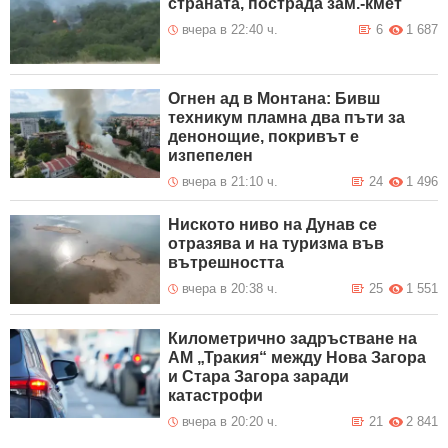
страната, пострада зам.-кмет
вчера в 22:40 ч.
6
1 687
Огнен ад в Монтана: Бивш
техникум пламна два пъти за
денонощие, покривът е
изпепелен
вчера в 21:10 ч.
24
1 496
Ниското ниво на Дунав се
отразява и на туризма във
вътрешността
вчера в 20:38 ч.
25
1 551
Километрично задръстване на
АМ „Тракия“ между Нова Загора
и Стара Загора заради
катастрофи
вчера в 20:20 ч.
21
2 841