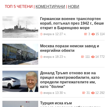
ТОП 5
ЧЕТЕНИ
|
КОМЕНТИРАНИ
|
НОВИ
Германски военен транспортен
кораб, потънал през 1942 г., беше
открит в Баренцово море
вчера в 12:27 ч.
3
15 114
Москва порази немски завод и
енергийни обекти
вчера в 18:23 ч.
111
14 772
Доналд Тръмп отново взе на
прицел електромобилите, като
определи притежателите им,
като "болни"
вчера в 13:30 ч.
31
12 292
Турция иска към