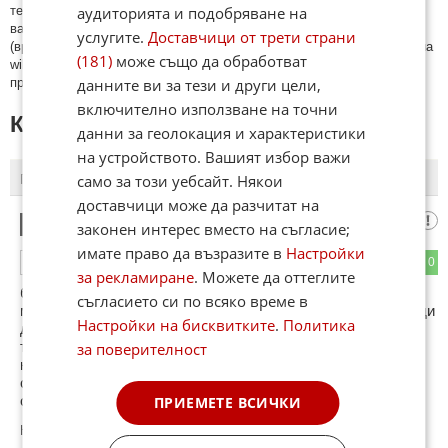
аудиторията и подобряване на
тeмaтa; нaпиcaни са изцялo нa eзик, рaзличeн oт бългaрcки, което
важи и за потребителското име. Коментари публикувани с линкове
услугите.
Доставчици от трети страни
(връзки, url) към други сайтове и външни източници, с изключение на
(181)
може също да обработват
wikipedia.org, mobile.bg, imot.bg, zaplata.bg, bazar.bg ще бъдат
данните ви за тези и други цели,
премахнати.
включително използване на точни
КОМЕНТАРИ КЪМ СТАТИЯТА
данни за геолокация и характеристики
на устройството. Вашият избор важи
само за този уебсайт. Някои
ПОСЛЕДНИ
ПЪРВИ
доставчици може да разчитат на
5в5й
1
законен интерес вместо на съгласие;
имате право да възразите в
Настройки
0
0
ОТГОВОР
за рекламиране
. Можете да оттеглите
браво , който иска да пуши да го прави на открито.
съгласието си по всяко време в
миналата седмица излизах с приятели да поркаме и заради
Настройки на бисквитките
.
Политика
двама пушачи от компания с 10 непушачи седнахме в
туберколозното та мръзнахме цяла вечер, да не говоря
за поверителност
колко дена са нужни да се измиришат дрехите от тая
смрад. пушил съм повече от 20 години, радвам се че ги
отказах.
ПРИЕМЕТЕ ВСИЧКИ
Коментиран от
#2