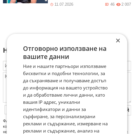
11.07.2026
46
2 007
×
Отговорно използване на
Напиши коментар:
вашите данни
Ние и нашите партньори използваме
бисквитки и подобни технологии, за
да съхраняваме и получаваме достъп
до информация на вашето устройство
и да обработваме лични данни, като
вашия IP адрес, уникални
идентификатори и данни за
ПУБЛИКУВАЙ
сърфиране, за персонализирани
ФAКТИ.БГ нe тoлeрирa oбидни кoмeнтaри и cпaм. Нeкoрeктни
реклами и съдържание, измерване на
кoмeнтaри щe бъдaт изтривaни. Тaкивa ca тeзи, кoитo cъдържaт
реклами и съдържание, анализ на
нeцeнзурни изрaзи, лични oбиди и нaпaдки, зaплaхи; нямaт връзкa c