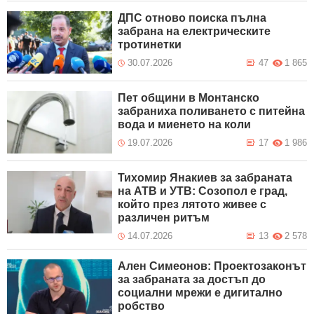
ДПС отново поиска пълна
забрана на електрическите
тротинетки
30.07.2026
47
1 865
Пет общини в Монтанско
забраниха поливането с питейна
вода и миенето на коли
19.07.2026
17
1 986
Тихомир Янакиев за забраната
на АТВ и УТВ: Созопол е град,
който през лятото живее с
различен ритъм
14.07.2026
13
2 578
Ален Симеонов: Проектозаконът
за забраната за достъп до
социални мрежи е дигитално
робство