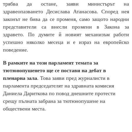
трябва да остане, заяви министърът на
здравеопазването Десислава Атанасова. Според нея
законът не бива да се променя, само защото народни
представители са внесли промени в Закона за
здравето. По думите й новият механизъм работи
успешно няколко месеца и е израз на европейско
поведение.
В рамките на този парламент темата за
тютюнопушенето ще се постави на дебат в
пленарна зала
. Това заяви пред журналисти в
парламента председателят на здравната комисия
Даниела Дариткова по повод днешните протести
срещу пълната забрана за тютюнопушене на
обществени места.