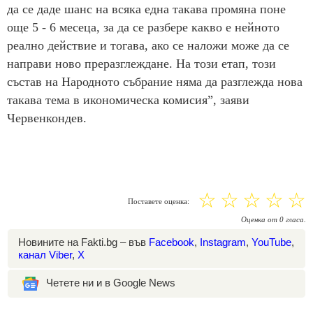
да се даде шанс на всяка една такава промяна поне
още 5 - 6 месеца, за да се разбере какво е нейното
реално действие и тогава, ако се наложи може да се
направи ново преразглеждане. На този етап, този
състав на Народното събрание няма да разглежда нова
такава тема в икономическа комисия”, заяви
Червенкондев.
☆
☆
☆
☆
☆
Поставете оценка:
Оценка
от
0
гласа.
Новините на Fakti.bg – във
Facebook
,
Instagram
,
YouTube
,
канал Viber
,
X
Четете ни и в Google News