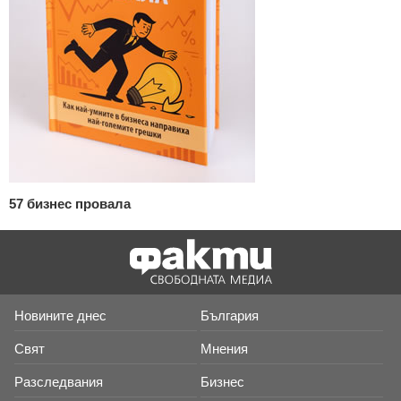
57 бизнес провала
Новините днес
България
Свят
Мнения
Разследвания
Бизнес