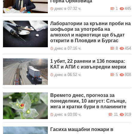
Горна Оряховица
днес в 07:32 ч.
1
445
Лаборатории за кръвни проби на
шофьори за употреба на
алкохол и наркотици ще бъдат
открити в Пловдив и Бургас
днес в 07:16 ч.
8
454
1 убит, 22 ранени и 136 пожара:
КАТ и АПИ с извънредни мерки
днес в 06:52 ч.
5
808
Времето днес, прогноза за
понеделник, 10 август: Слънце,
жега и кратки бури в планините
днес в 03:00 ч.
11
919
Гасиха мащабни пожари в