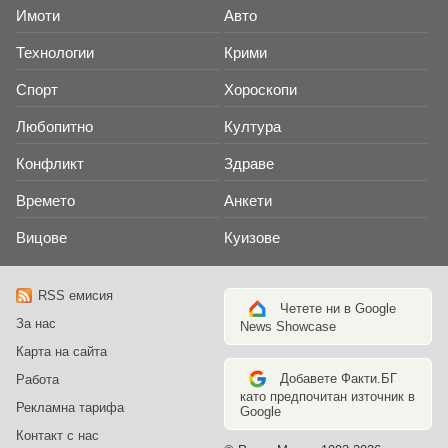
Имоти
Авто
Технологии
Крими
Спорт
Хороскопи
Любопитно
Култура
Конфликт
Здраве
Времето
Анкети
Вицове
Куизове
RSS емисия
Четете ни в Google
За нас
News Showcase
Карта на сайта
Добавете Факти.БГ
Работа
като предпочитан източник в
Рекламна тарифа
Google
Контакт с нас