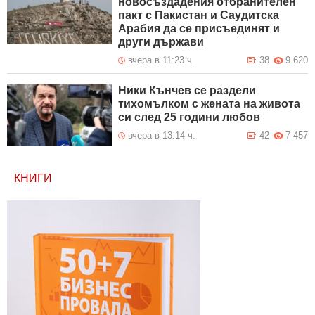
новосъздадения отбранителен
пакт с Пакистан и Саудитска
Арабия да се присъединят и
други държави
вчера в 11:23 ч.
38
9 620
Ники Кънчев се раздели
тихомълком с жената на живота
си след 25 години любов
вчера в 13:14 ч.
42
7 457
КНИГИ