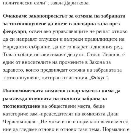
политически сили”, заяви Дариткова.
Очакваме законопроектът за отмяна на забраната
за тютюнопушене да влезе в пленарна зала през
февруари
, освен ако управляващите не решат отново
да си направят оглушки и въпреки правилниците на
Народното събрание, да не го вкарат в дневния ред.
Това съобщи независимият депутат Стоян Иванов, е
един от вносителите на промените в Закона за
здравето, които предвиждат отмяна на забраната за
тютюнопушене, цитиран от агенция „Фокус”.
Икономическата комисия в парламента няма да
разглежда отмяната на пълната забрана за
тютюнопушене
на обществени места, беше
категориче зам.-председателят на комисията Диан
Червенкондев. „Не може и не е нормално всеки месец
ние да гледаме отново и отново тази тема. Нормално е