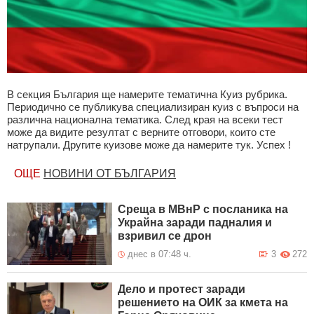
В секция България ще намерите тематична Куиз рубрика.
Периодично се публикува специализиран куиз с въпроси на
различна национална тематика. След края на всеки тест
може да видите резултат с верните отговори, които сте
натрупали. Другите куизове може да намерите тук. Успех !
ОЩЕ
НОВИНИ ОТ БЪЛГАРИЯ
Среща в МВнР с посланика на
Украйна заради падналия и
взривил се дрон
днес в 07:48 ч.
3
272
Дело и протест заради
решението на ОИК за кмета на