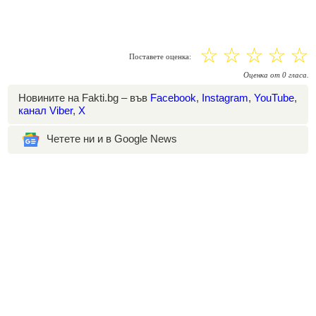
☆
☆
☆
☆
☆
Поставете оценка:
Оценка
от
0
гласа.
Новините на Fakti.bg – във
Facebook
,
Instagram
,
YouTube
,
канал Viber
,
X
Четете ни и в Google News