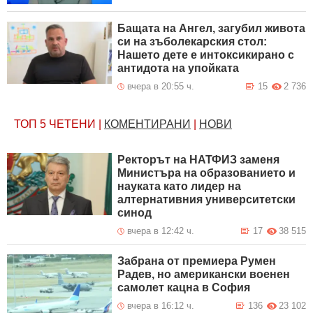
Бащата на Ангел, загубил живота
си на зъболекарския стол:
Нашето дете е интоксикирано с
антидотa на упойката
вчера в 20:55 ч.
15
2 736
ТОП 5
ЧЕТЕНИ
|
КОМЕНТИРАНИ
|
НОВИ
Ректорът на НАТФИЗ заменя
Министъра на образованието и
науката като лидер на
алтернативния университетски
синод
вчера в 12:42 ч.
17
38 515
Забрана от премиера Румен
Радев, но американски военен
самолет кацна в София
вчера в 16:12 ч.
136
23 102