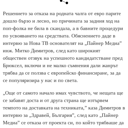
Решението за отказа на родната чалга от евро парите
дошло бързо и лесно, но причината за задния ход на
поп-фолка не била в скандала, а в бавните процедури
по усвояването на средствата. Обяснението даде в
интервю за Нова ТВ основателят на „Пайнер Медиа”
инж. Митко Димитров, след като широкият
обществен отзвук на успешното кандидатстване пред
Брюксел, включи и не малко съмнения дали жанрът
трябва да се ползва с европейско финансиране, за да
се популяризира у нас и по света.
„Още от самото начало имах чувството, че нещата ще
се забавят доста и от друга страна ще изтървем
темпото на доставката на техниката,” каза Димитров в
интервю за „Здравей, България”, след като „Пайнер
Медиа” се отказа от проекта си, по който трябваше да