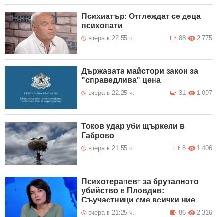
Психиатър: Отглеждат се деца
психопати
вчера в 22:55 ч.
88
2 775
Държавата майстори закон за
"справедлива" цена
вчера в 22:25 ч.
31
1 097
Токов удар уби щъркели в
Габрово
вчера в 21:55 ч.
8
1 406
Психотерапевт за бруталното
убийство в Пловдив:
Съучастници сме всички ние
вчера в 21:25 ч.
86
2 316