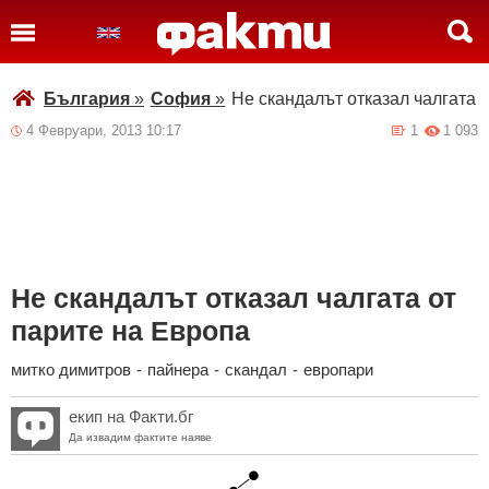
България
»
София
»
Не скандалът отказал чалгата 
4 Февруари, 2013 10:17
1
1 093
Не скандалът отказал чалгата от
парите на Европа
митко димитров
-
пайнера
-
скандал
-
европари
екип на Факти.бг
Да извадим фактите наяве