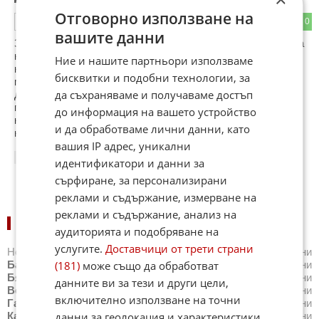
Отговорно използване на
1
0
ОТГОВОР
вашите данни
Защо всички го свързват с чалгата,а канала с българската
народна музика.....?.Коя телевизия излъчва поне една
Ние и нашите партньори използваме
народна песен на ден?Май толкова сме свикнали да
бисквитки и подобни технологии, за
мрънкяме и завиждаме,че забравяме да мислим кое е
да съхраняваме и получаваме достъп
добро за България.Това нападение над пайнера ме
подтикна да видя до къде е стигнала чалгата,и ииииии
до информация на вашето устройство
какво да видя-ултра качествени клипове и певци които по
и да обработваме лични данни, като
нищо не отстъпват на Риана,Бинбар и т.н.
вашия IP адрес, уникални
10:47
04.02.2013
идентификатори и данни за
сърфиране, за персонализирани
реклами и съдържание, измерване на
реклами и съдържание, анализ на
НОВИНИ ПО ГРАДОВЕ:
аудиторията и подобряване на
услугите.
Доставчици от трети страни
Новини
Айтос
,
Новини
Балчик
,
Новини
Банкя
,
Новини
(181)
може също да обработват
Банско
,
Новини
Благоевград
,
Новини
Бургас
,
Новини
Бяла
,
Новини
Варна
,
Новини
Велико Търново
,
Новини
данните ви за тези и други цели,
Велинград
,
Новини
Видин
,
Новини
Враца
,
Новини
включително използване на точни
Габрово
,
Новини
Добрич
,
Новини
Каварна
,
Новини
данни за геолокация и характеристики
Казанлък
,
Новини
Калофер
,
Новини
Карлово
,
Новини