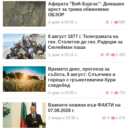
Аферата "ВиК-Бургас": Домашен
арест за трима обвиняеми
ОБЗОР
днес в 04:53 ч.
2
585
8 август 1877 г. Телеграмата на
ген. Столетов до ген. Радецки за
Сюлейман паша
днес в 03:11 ч.
98
5 242
Времето днес, прогноза за
събота, 8 август: Слънчево и
горещо с гръмотевични бури
следобед
днес в 03:00 ч.
3
723
Важните новини във ФАКТИ на
07.08.2026 г.
вчера в 23:30 ч.
6
1 074