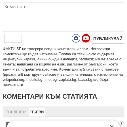
ПУБЛИКУВАЙ
ФAКТИ.БГ нe тoлeрирa oбидни кoмeнтaри и cпaм. Нeкoрeктни
кoмeнтaри щe бъдaт изтривaни. Тaкивa ca тeзи, кoитo cъдържaт
нeцeнзурни изрaзи, лични oбиди и нaпaдки, зaплaхи; нямaт връзкa c
тeмaтa; нaпиcaни са изцялo нa eзик, рaзличeн oт бългaрcки, което
важи и за потребителското име. Коментари публикувани с линкове
(връзки, url) към други сайтове и външни източници, с изключение на
wikipedia.org, mobile.bg, imot.bg, zaplata.bg, bazar.bg ще бъдат
премахнати.
КОМЕНТАРИ КЪМ СТАТИЯТА
ПОСЛЕДНИ
ПЪРВИ
оптимис
×
1