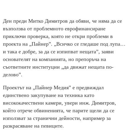
Ден преди Митко Димитров да обяви, че няма да се
възползва от проблемното еврофинансиране
приключи проверка, която не откри проблеми в
проекта на „Пайнер”. „Всичко се гледаше под лупа…
и така е добре, за да се изпипват нещата”, заяви
основателят на компанията, но препоръча на
съответните институции „да движат нещата по-
делово”.
Проектът на „Пайнер Медия” е предвиждал
единствено закупуване на техника като
висококачествени камери, увери инж. Димитров,
който отрече обвиненията, че парите щели да се
използват за странични дейности, например за
разкрасяване на певиците.