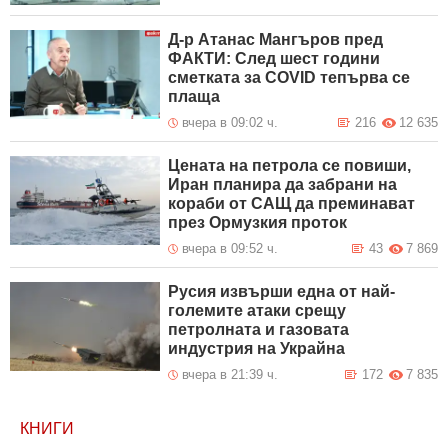
Д-р Атанас Мангъров пред
ФАКТИ: След шест години
сметката за COVID тепърва се
плаща
вчера в 09:02 ч.
216
12 635
Цената на петрола се повиши,
Иран планира да забрани на
кораби от САЩ да преминават
през Ормузкия проток
вчера в 09:52 ч.
43
7 869
Русия извърши една от най-
големите атаки срещу
петролната и газовата
индустрия на Украйна
вчера в 21:39 ч.
172
7 835
КНИГИ