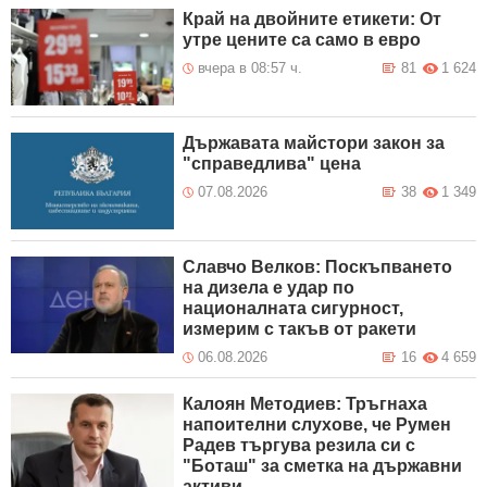
Край на двойните етикети: От
утре цените са само в евро
вчера в 08:57 ч.
81
1 624
Държавата майстори закон за
"справедлива" цена
07.08.2026
38
1 349
Славчо Велков: Поскъпването
на дизела е удар по
националната сигурност,
измерим с такъв от ракети
06.08.2026
16
4 659
Калоян Методиев: Тръгнаха
напоителни слухове, че Румен
Радев търгува резила си с
"Боташ" за сметка на държавни
активи