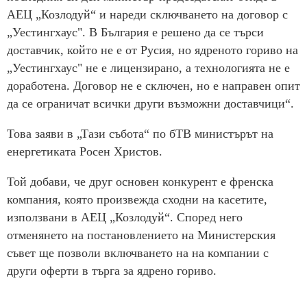
АЕЦ „Козлодуй“ и нареди сключването на договор с
„Уестингхаус". В България е решено да се търси
доставчик, който не е от Русия, но ядреното гориво на
„Уестингхаус" не е лицензирано, а технологията не е
доработена. Договор не е сключен, но е направен опит
да се ограничат всички други възможни доставчици“.
Това заяви в „Тази събота“ по бТВ министърът на
енергетиката Росен Христов.
Той добави, че друг основен конкурент е френска
компания, която произвежда сходни на касетите,
използвани в АЕЦ „Козлодуй“. Според него
отменянето на постановлението на Министерския
съвет ще позволи включването на на компании с
други оферти в търга за ядрено гориво.