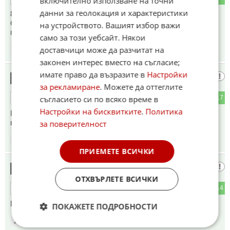
включително използване на точни
данни за геолокация и характеристики
800 киловата таван е храчка в лицето на всички 90%
българи енергийно бедни. Това не само е подигравка и
на устройството. Вашият избор важи
гавра но и нож в гърба
само за този уебсайт. Някои
доставчици може да разчитат на
15:08
22.10.2022
законен интерес вместо на съгласие;
имате право да възразите в
Настройки
Гост
15
за рекламиране
. Можете да оттеглите
съгласието си по всяко време в
0
17
ОТГОВОР
Настройки на бисквитките
.
Политика
Как ги защити с двете тарифи за ток, бе?!! Изедници сте
всички до един
за поверителност
15:13
22.10.2022
ПРИЕМЕТЕ ВСИЧКИ
Гост
16
ОТХВЪРЛЕТЕ ВСИЧКИ
1
14
ОТГОВОР
Продажник!
ПОКАЖЕТЕ ПОДРОБНОСТИ
15:16
22.10.2022