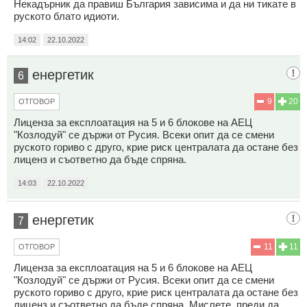
Некадърник да правиш България зависима и да ни тикате в
руското блато идиоти.
14:02
22.10.2022
енергетик
6
9
20
ОТГОВОР
Лиценза за експлоатация на 5 и 6 блокове на АЕЦ
"Козлодуй" се държи от Русия. Всеки опит да се смени
руското гориво с друго, крие риск централата да остане без
лиценз и съответно да бъде спряна.
14:03
22.10.2022
енергетик
7
11
11
ОТГОВОР
Лиценза за експлоатация на 5 и 6 блокове на АЕЦ
"Козлодуй" се държи от Русия. Всеки опит да се смени
руското гориво с друго, крие риск централата да остане без
лиценз и съответно да бъде спряна. Мислете, преди да