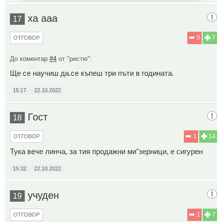
ха ааа
17
0
7
ОТГОВОР
До коментар
#4
от "ристю":
Ще се научиш да.се къпеш три пъти в годината.
15:17
22.10.2022
Гост
18
1
14
ОТГОВОР
Тука вече линча, за тия продажни ми"зерници, е сигурен
15:32
22.10.2022
учуден
19
1
7
ОТГОВОР