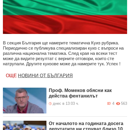
В секция България ще намерите тематична Куиз рубрика.
Периодично се публикува специализиран куиз с въпроси на
различна национална тематика. След края на всеки тест
може да видите резултат с верните отговори, които сте
натрупали. Другите куизове може да намерите тук. Успех !
ОЩЕ
НОВИНИ ОТ БЪЛГАРИЯ
Проф. Момеков обясни как
действа фентанилът
днес в 13:03 ч.
4
563
От началото на годината досега
депутатите ни струват близо 10