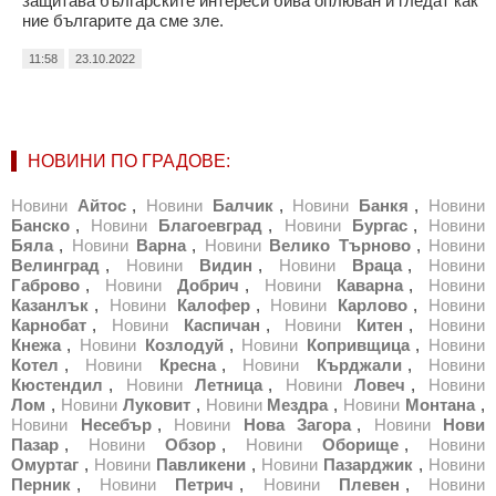
защитава българските интереси бива оплюван и гледат как
ние българите да сме зле.
11:58
23.10.2022
НОВИНИ ПО ГРАДОВЕ:
Новини
Айтос
,
Новини
Балчик
,
Новини
Банкя
,
Новини
Банско
,
Новини
Благоевград
,
Новини
Бургас
,
Новини
Бяла
,
Новини
Варна
,
Новини
Велико Търново
,
Новини
Велинград
,
Новини
Видин
,
Новини
Враца
,
Новини
Габрово
,
Новини
Добрич
,
Новини
Каварна
,
Новини
Казанлък
,
Новини
Калофер
,
Новини
Карлово
,
Новини
Карнобат
,
Новини
Каспичан
,
Новини
Китен
,
Новини
Кнежа
,
Новини
Козлодуй
,
Новини
Копривщица
,
Новини
Котел
,
Новини
Кресна
,
Новини
Кърджали
,
Новини
Кюстендил
,
Новини
Летница
,
Новини
Ловеч
,
Новини
Лом
,
Новини
Луковит
,
Новини
Мездра
,
Новини
Монтана
,
Новини
Несебър
,
Новини
Нова Загора
,
Новини
Нови
Пазар
,
Новини
Обзор
,
Новини
Оборище
,
Новини
Омуртаг
,
Новини
Павликени
,
Новини
Пазарджик
,
Новини
Перник
,
Новини
Петрич
,
Новини
Плевен
,
Новини