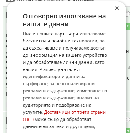
×
Въпрос за 1 милион
Отговорно използване на
13
вашите данни
3
18
ОТГОВОР
Ние и нашите партньори използваме
КАК СИ РЕШИЛ ПРОБЛЕМИТЕ БЕ РАДЕВА ИЗ-МЕТ? В
бисквитки и подобни технологии, за
къщи имаме 3 климатика - един за брат ми един за мен и
един за майка ни! Средно ако работят по 10 часа на
да съхраняваме и получаваме достъп
денонощие хабят общо по 30 киловата дневно а това прави
до информация на вашето устройство
средно 900+ киловата и то само климатиците. Слагаш и 2
и да обработваме лични данни, като
бойлера 1 фурна и осветление и през зимния сезон едно
семейство консумираме средно около 1500-1600 киловата и
вашия IP адрес, уникални
сме на 1200 лв заплати а майка ни е пенсионер ! Я ми
идентификатори и данни за
обясни от къде измисли че ние сме в графата с хората дето
сърфиране, за персонализирани
имат външни басейни сауни и т н . Ти оли-гофрен ли си бе
Христов или ОБИКНОВЕН ПРОДАЖНИК И ЛОБИСТ НА
реклами и съдържание, измерване на
ЕНЕРГИЙНАТА МАФИЯ НА ДПС ???
реклами и съдържание, анализ на
аудиторията и подобряване на
15:06
22.10.2022
услугите.
Доставчици от трети страни
(181)
може също да обработват
Дада
14
данните ви за тези и други цели,
1
17
ОТГОВОР