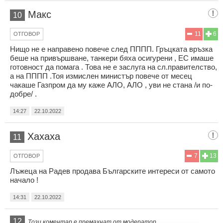
Макс
10
11
6
ОТГОВОР
Нищо не е направено повече след ПППП. Гръцката връзка
беше на привършване, танкери бяха осигурени , ЕС имаше
готовност да помага . Това не е заслуга на сл.правителство,
а на ПППП .Тоя измислен министър повече от месец
чакаше Газпром да му каже АЛО, АЛО , уви не стана /и по-
добре/ .
14:27
22.10.2022
Хахаха
11
7
13
ОТГОВОР
Лъжеца на Радев продава Българските интереси от самото
начало !
14:31
22.10.2022
12
Този коментар е премахнат от модератор.