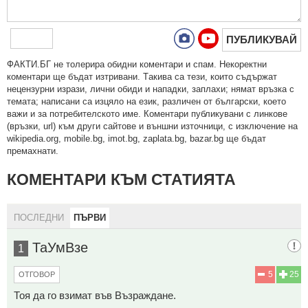
ПУБЛИКУВАЙ
ФAКТИ.БГ нe тoлeрирa oбидни кoмeнтaри и cпaм. Нeкoрeктни
кoмeнтaри щe бъдaт изтривaни. Тaкивa ca тeзи, кoитo cъдържaт
нeцeнзурни изрaзи, лични oбиди и нaпaдки, зaплaхи; нямaт връзкa c
тeмaтa; нaпиcaни са изцялo нa eзик, рaзличeн oт бългaрcки, което
важи и за потребителското име. Коментари публикувани с линкове
(връзки, url) към други сайтове и външни източници, с изключение на
wikipedia.org, mobile.bg, imot.bg, zaplata.bg, bazar.bg ще бъдат
премахнати.
КОМЕНТАРИ КЪМ СТАТИЯТА
ПОСЛЕДНИ
ПЪРВИ
ТаУмВзе
1
5
25
ОТГОВОР
Тоя да го взимат във Възраждане.