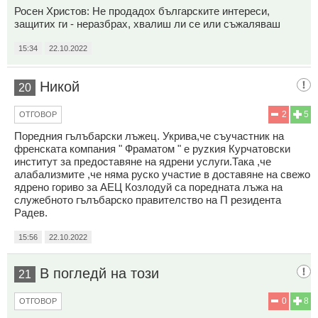
Росен Христов: Не продадох българските интереси,
защитих ги - неразбрах, хвалиш ли се или съжаляваш
15:34
22.10.2022
Никой
20
2
5
ОТГОВОР
Поредния гълъбарски лъжец. Укрива,че съучастник на
френската компания " Фраматом " е руzкия Курчатовски
институт за предоставяне на ядрени услуги.Така ,че
алабализмите ,че няма руско участие в доставяне на свежо
ядрено гориво за АЕЦ Козлодуй са поредната лъжа на
служебното гълъбарско правителство на П резидента
Радев.
15:56
22.10.2022
В погледй на този
21
0
8
ОТГОВОР