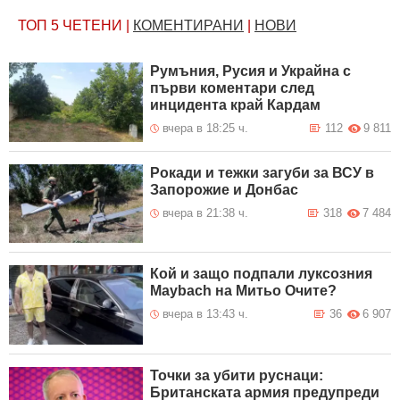
ТОП 5
ЧЕТЕНИ
|
КОМЕНТИРАНИ
|
НОВИ
Румъния, Русия и Украйна с
първи коментари след
инцидента край Кардам
вчера в 18:25 ч.
112
9 811
Рокади и тежки загуби за ВСУ в
Запорожие и Донбас
вчера в 21:38 ч.
318
7 484
Кой и защо подпали луксозния
Maybach на Митьо Очите?
вчера в 13:43 ч.
36
6 907
Точки за убити руснаци:
Британската армия предупреди