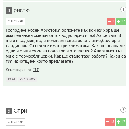
ристю
4
2
27
ОТГОВОР
Господине Росен Христов,я обяснете как всички хора ще
имат еднакви сметки за ток,вода,парно и газ! Аз се къпя 3
пъти в седмицата, и ползвам ток за осветление,бойлер и
хладилник. Съседите имат три климатика. Как ще плащаме
едни и същи суми за вода,ток и отопление? Апартаментът
ми е с термооблицовки. Как ще стане тази работа? Какви са
тия идиотщини,които предлагате?!
Коментиран от
#17
13:41
22.10.2022
Спри
5
13
17
ОТГОВОР