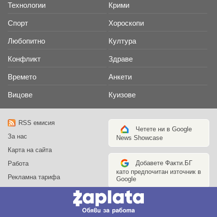
Технологии
Крими
Спорт
Хороскопи
Любопитно
Култура
Конфликт
Здраве
Времето
Анкети
Вицове
Куизове
RSS емисия
Четете ни в Google
За нас
News Showcase
Карта на сайта
Добавете Факти.БГ
Работа
като предпочитан източник в
Рекламна тарифа
Google
Контакт с нас
© Резон Медиа 1993-2026 -
Общи правила
София 1000, ул. Карнеги 11А