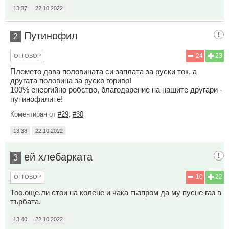
13:37
22.10.2022
Путинофил
2
24
23
ОТГОВОР
Племето дава половината си заплата за руски ток, а
другата половина за руско гориво!
100% енергийно робство, благодарение на нашите другари -
путинофилите!
Коментиран от
#29
,
#30
13:38
22.10.2022
ей хлебарката
3
10
22
ОТГОВОР
Тоо.още.ли стои на колене и чака гъзпром да му пусне газ в
търбата.
13:40
22.10.2022