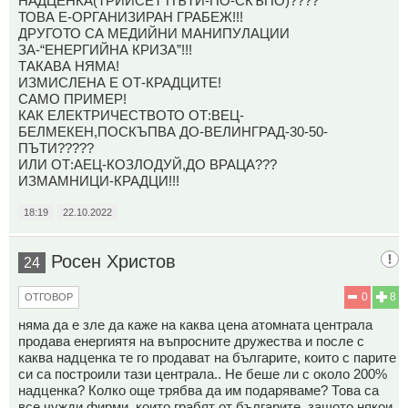
НАДЦЕНКА(ТРИЙСЕТ ПЪТИ-ПО-СКЪПО)????
ТОВА Е-ОРГАНИЗИРАН ГРАБЕЖ!!!
ДРУГОТО СА МЕДИЙНИ МАНИПУЛАЦИИ
ЗА-“ЕНЕРГИЙНА КРИЗА”!!!
ТАКАВА НЯМА!
ИЗМИСЛЕНА Е ОТ-КРАДЦИТЕ!
САМО ПРИМЕР!
КАК ЕЛЕКТРИЧЕСТВОТО ОТ:ВЕЦ-
БЕЛМЕКЕН,ПОСКЪПВА ДО-ВЕЛИНГРАД-30-50-
ПЪТИ?????
ИЛИ ОТ:АЕЦ-КОЗЛОДУЙ,ДО ВРАЦА???
ИЗМАМНИЦИ-КРАДЦИ!!!
18:19
22.10.2022
Росен Христов
24
0
8
ОТГОВОР
няма да е зле да каже на каква цена атомната централа
продава енергиятя на въпросните дружества и после с
каква надценка те го продават на българите, които с парите
си са построили тази централа.. Не беше ли с около 200%
надценка? Колко още трябва да им подаряваме? Това са
все чужди фирми, които грабят от българите, защото някои