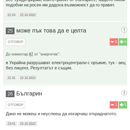
подобни на росен им дадоха възможност да го правят.
21:24
22.10.2022
може пък това да е целта
25
0
6
ОТГОВОР
До коментар
#7
от "енергетик":
в Украйна разрушават електроцентрали с оръжие, тук - аец
без лиценз. Резултатът е същия.
21:31
22.10.2022
Българин
26
1
5
ОТГОВОР
Дано не можеш и неуспееш да изхарчиш откраднатото.
23:41
22.10.2022