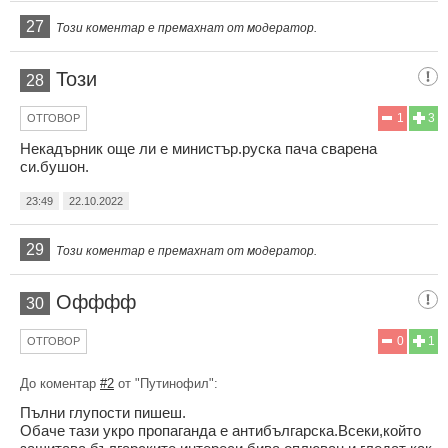
27
Този коментар е премахнат от модератор.
Този
28
1
3
ОТГОВОР
Некадърник още ли е министър.руска пача сварена
си.бушон.
23:49
22.10.2022
29
Този коментар е премахнат от модератор.
Офффф
30
0
1
ОТГОВОР
До коментар
#2
от "Путинофил":
Пълни глупости пишеш.
Обаче тази укро пропаганда е антибългарска.Всеки,който