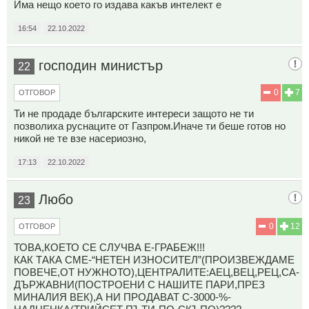
Има нещо което го издава какъв интелект е
16:54
22.10.2022
господин министър
22
0
7
ОТГОВОР
Ти не продаде българските интереси защото не ти
позволиха руснаците от Газпром.Иначе ти беше готов но
никой не те взе насериозно,
17:13
22.10.2022
Любо
23
0
12
ОТГОВОР
ТОВА,КОЕТО СЕ СЛУЧВА Е-ГРАБЕЖ!!!
КАК ТАКА СМЕ-“НЕТЕН ИЗНОСИТЕЛ”(ПРОИЗВЕЖДАМЕ
ПОВЕЧЕ,ОТ НУЖНОТО),ЦЕНТРАЛИТЕ:АЕЦ,ВЕЦ,РЕЦ,СА-
ДЪРЖАВНИ(ПОСТРОЕНИ С НАШИТЕ ПАРИ,ПРЕЗ
МИНАЛИЯ ВЕК),А НИ ПРОДАВАТ С-3000-%-