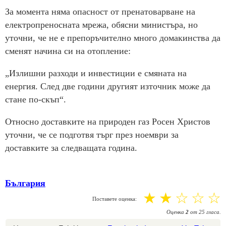
За момента няма опасност от пренатоварване на
електропреносната мрежа, обясни министъра, но
уточни, че не е препоръчително много домакинства да
сменят начина си на отопление:
„Излишни разходи и инвестиции е смяната на
енергия. След две години другият източник може да
стане по-скъп“.
Относно доставките на природен газ Росен Христов
уточни, че се подготвя търг през ноември за
доставките за следващата година.
България
☆
☆
☆
☆
☆
Поставете оценка:
Оценка
2
от
25
гласа.