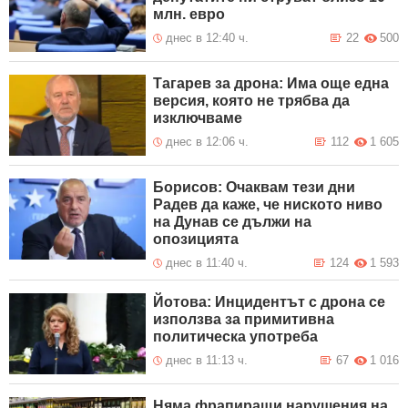
млн. евро
днес в 12:40 ч.
22
500
Тагарев за дрона: Има още една
версия, която не трябва да
изключваме
днес в 12:06 ч.
112
1 605
Борисов: Очаквам тези дни
Радев да каже, че ниското ниво
на Дунав се дължи на
опозицията
днес в 11:40 ч.
124
1 593
Йотова: Инцидентът с дрона се
използва за примитивна
политическа употреба
днес в 11:13 ч.
67
1 016
Няма фрапиращи нарушения на