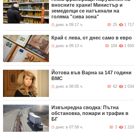
вносните храни! Министър и
земеделци се натъкнали на
голяма "сива зона"
днес в 09:17 ч.
25
1 717
Край с лева, от днес само в евро
днес в 09:13 ч.
104
1 650
Йотова във Варна за 147 години
ВМС
днес в 08:05 ч.
62
1 034
Извънредна сводка: Пътна
обстановка, пожари и трафик в
БГ
днес в 07:58 ч.
3
1 210