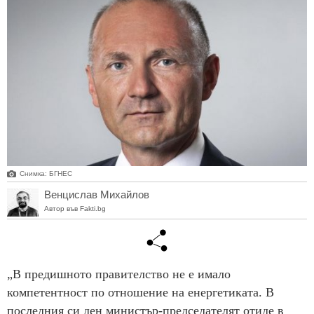
Снимка: БГНЕС
Венцислав Михайлов
Автор във Fakti.bg
„В предишното правителство не е имало
компетентност по отношение на енергетиката. В
последния си ден министър-председателят отиде в