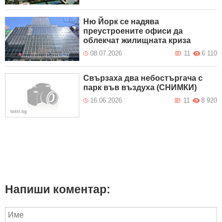
Ню Йорк се надява
преустроените офиси да
облекчат жилищната криза
08.07.2026
11
6 110
Свързаха два небостъргача с
парк във въздуха (СНИМКИ)
16.06.2026
11
8 920
Напиши коментар: