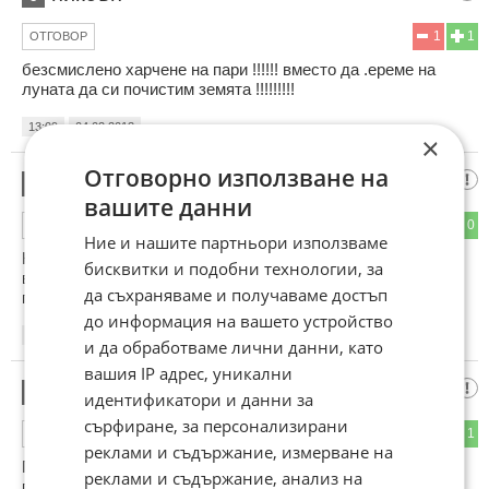
1
1
ОТГОВОР
безсмислено харчене на пари !!!!!! вместо да .ереме на
луната да си почистим земята !!!!!!!!!
13:09
04.02.2013
×
Отговорно използване на
Калоян Гроздев
7
вашите данни
1
0
ОТГОВОР
Ние и нашите партньори използваме
Как ли... всички гледате филми. НЕ Ви ли стана ясно, че
бисквитки и подобни технологии, за
вървим по пътя на филмите. Земята я отпишете... 3000
да съхраняваме и получаваме достъп
година ще сме на Марс и луната
до информация на вашето устройство
13:14
04.02.2013
и да обработваме лични данни, като
вашия IP адрес, уникални
luna
8
идентификатори и данни за
сърфиране, за персонализирани
0
1
ОТГОВОР
реклами и съдържание, измерване на
Продавом къща на Луната с целогодишен достъп, ток, газ
реклами и съдържание, анализ на
пред къщата :)))