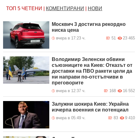
ТОП 5
ЧЕТЕНИ
|
КОМЕНТИРАНИ
|
НОВИ
Москвич 3 достигна рекордно
ниска цена
вчера в 17:23 ч.
51
23 465
Володимир Зеленски обвини
съюзниците на Киев: Отказът от
доставки на ПВО ракети цели да
ни направи по-отстъпчиви в
преговорите
вчера в 12:37 ч.
168
16 552
Залужни шокира Киев: Украйна
изчерпа военния си потенциал
вчера в 05:49 ч.
83
9 410