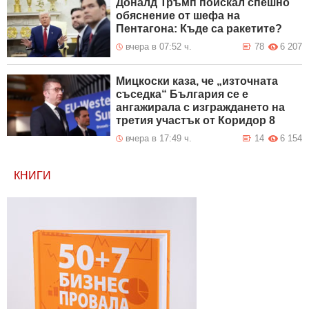
Доналд Тръмп поискал спешно
обяснение от шефа на
Пентагона: Къде са ракетите?
вчера в 07:52 ч.
78
6 207
Мицкоски каза, че „източната
съседка“ България се е
ангажирала с изграждането на
третия участък от Коридор 8
вчера в 17:49 ч.
14
6 154
КНИГИ