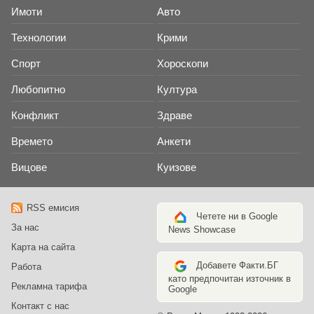
Имоти
Авто
Технологии
Крими
Спорт
Хороскопи
Любопитно
Култура
Конфликт
Здраве
Времето
Анкети
Вицове
Куизове
RSS емисия
Четете ни в Google
За нас
News Showcase
Карта на сайта
Добавете Факти.БГ
Работа
като предпочитан източник в
Рекламна тарифа
Google
Контакт с нас