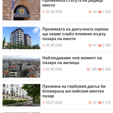
Промениха статута на редица
имоти
05.08.2026
19
2 519
Промяната на данъчната оценка
ще окаже слабо влияние върху
пазара на имоти
05.08.2026
47
2 596
Наблюдаваме нов момент на
пазара на жилища
04.08.2026
109
6 364
Промяна на гербовия данък би
блокирала английския имотен
пазар
28.07.2026
32
3 176