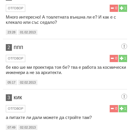
0
1
ОТГОВОР
Много интересно! А тоалетната външна ли е? И как е с
клекало или със седало?
23:28
01.02.2013
ппп
2
0
1
ОТГОВОР
бе кво ше ми проектира тоя бе? тва е работа за космически
инженери а не за архитекти.
05:17
02.02.2013
кик
3
0
1
ОТГОВОР
а питахте ли дали можете да стройте там?
07:49
02.02.2013