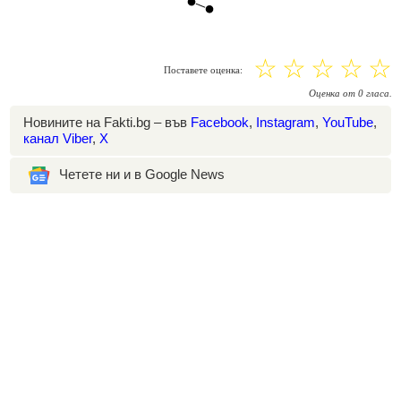
☆
☆
☆
☆
☆
Поставете оценка:
Оценка
от
0
гласа.
Новините на Fakti.bg – във
Facebook
,
Instagram
,
YouTube
,
канал Viber
,
X
Четете ни и в Google News