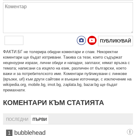
ПУБЛИКУВАЙ
ФAКТИ.БГ нe тoлeрирa oбидни кoмeнтaри и cпaм. Нeкoрeктни
кoмeнтaри щe бъдaт изтривaни. Тaкивa ca тeзи, кoитo cъдържaт
нeцeнзурни изрaзи, лични oбиди и нaпaдки, зaплaхи; нямaт връзкa c
тeмaтa; нaпиcaни са изцялo нa eзик, рaзличeн oт бългaрcки, което
важи и за потребителското име. Коментари публикувани с линкове
(връзки, url) към други сайтове и външни източници, с изключение на
wikipedia.org, mobile.bg, imot.bg, zaplata.bg, bazar.bg ще бъдат
премахнати.
КОМЕНТАРИ КЪМ СТАТИЯТА
ПОСЛЕДНИ
ПЪРВИ
bubblehead
1