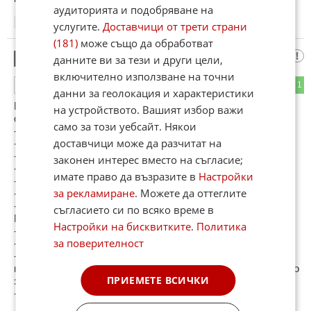
аудиторията и подобряване на
14:23
04.02.2013
услугите.
Доставчици от трети страни
(181)
може също да обработват
AXXX
данните ви за тези и други цели,
9
включително използване на точни
0
1
ОТГОВОР
данни за геолокация и характеристики
Войници кацат на Луната. Старшината ги строява и им
на устройството. Вашият избор важи
обяснява:
само за този уебсайт. Някои
- Онзи кратер вляво от мен виждате ли го?
доставчици може да разчитат на
- Да.
- Там ще ни е спалното помещение. А онзи вдясно?
законен интерес вместо на съгласие;
- Да.
имате право да възразите в
Настройки
- Там ще ни е консерваторията. А онзи зад мен?
за рекламиране
. Можете да оттеглите
- Да.
- Там ще ни е обсерваторията. Някакви въпроси?
съгласието си по всяко време в
Редник Иванов:
Настройки на бисквитките
.
Политика
- Разрешете да запитам.
за поверителност
- Казвай, Иванов!
- Спалното помещение е ясно - там ще спим,
консерваторията е ясна - там ще си държим консервите, но
ПРИЕМЕТЕ ВСИЧКИ
за какво ни е обсерватория?
- Идиоти, вие да не искате цялата Луна да обсерете!