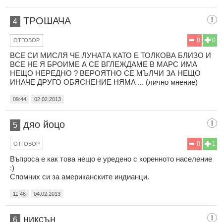
ТРОШАЧА
4
0
0
ОТГОВОР
ВСЕ СИ МИСЛЯ ЧЕ ЛУНАТА КАТО Е ТОЛКОВА БЛИЗО И
ВСЕ НЕ Я БРОИМЕ А СЕ ВГЛЕЖДАМЕ В МАРС ИМА
НЕЩО НЕРЕДНО ? ВЕРОЯТНО СЕ МЪЛЧИ ЗА НЕЩО
ИНАЧЕ ДРУГО ОБЯСНЕНИЕ НЯМА ... (лично мнение)
09:44
02.02.2013
дяо йоцо
5
0
1
ОТГОВОР
Въпроса е как това нещо е уредено с коренното население
:)
Спомних си за американските индианци.
11:46
04.02.2013
никсън
6