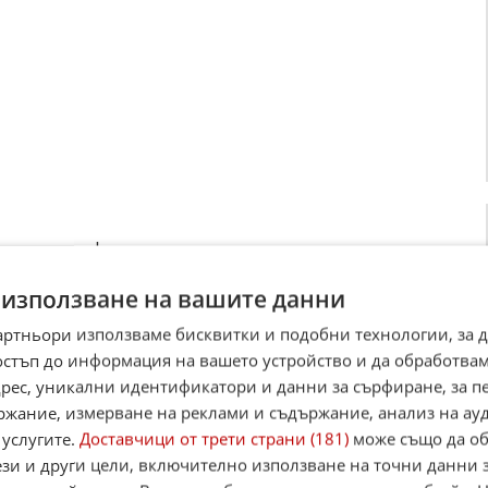
, са квалифицирани като незаконна хазартна
а данъци. За тях израелското законодателство
 използване на вашите данни
обода, като максималният размер може да
отчита, че тези престъпления имат аналог и в
артньори използваме бисквитки и подобни технологии, за 
остъп до информация на вашето устройство и да обработва
ългария.
адрес, уникални идентификатори и данни за сърфиране, за 
че решението на Окръжния съд в Ямбол, с
ржание, измерване на реклами и съдържание, анализ на ау
ане, е правилно и законосъобразно. Според
 услугите.
Доставчици от трети страни (181)
може също да об
ези и други цели, включително използване на точни данни 
 изискванията на Европейската конвенция за