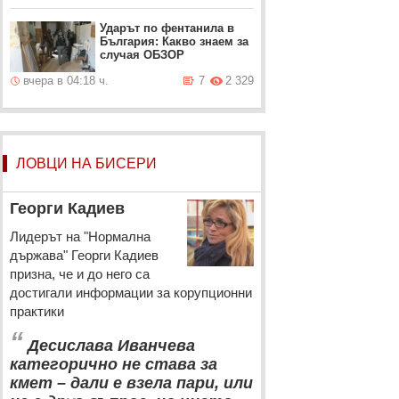
Ударът по фентанила в
България: Какво знаем за
случая ОБЗОР
вчера в 04:18 ч.
7
2 329
ЛОВЦИ НА БИСЕРИ
Георги Кадиев
Лидерът на "Нормална
държава" Георги Кадиев
призна, че и до него са
достигали информации за корупционни
практики
“
Десислава Иванчева
категорично не става за
кмет – дали е взела пари, или