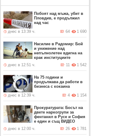
Побоят над мъжа, убит в
Пловдив, е продължил
над час
днес в 13:39 ч.
64
1 690
Насилие в Радомир: Бой
и унижение над
непълнолетен вдигна на
крак институциите
днес в 12:51 ч.
11
1 542
На 75 години и
продължава да работи в
бизнеса с кокаина
днес в 12:39 ч.
4
1 154
Прокуратурата: Босът на
двете наркогрупи за
фентанил в Русе и София
е един и същ ВИДЕО
днес в 12:00 ч.
26
1 781