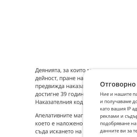
Деянията, за които мъжът е издирван
дейност, пране на пари и укриване н
Отговорно
предвижда наказание лишаване от св
достигне 39 години. Българският съд 
Ние и нашите п
и получаваме д
Наказателния кодекс на Република Б
като вашия IP 
Апелативните магистрати са приели, 
реклами и съдъ
което е наложено временното задърж
подобряване на
данните ви за т
съда искането на Израел отговаря на