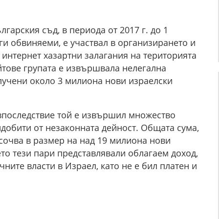
гарския съд, в периода от 2017 г. до 1
уги обвиняеми, е участвал в организирането и
 интернет хазартни залагания на територията
йтове групата е извършвала нелегална
олучени около 3 милиона нови израелски
 впоследствие той е извършил множество
добити от незаконната дейност. Общата сума,
осочва в размер на над 19 милиона нови
то тези пари представлявали облагаем доход,
ните власти в Израел, като не е бил платен и