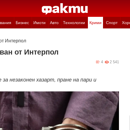
вания
Бизнес
Имоти
Авто
Технологии
Крими
Спорт
Хор
от Интерпол
ван от Интерпол
4
2 541
за незаконен хазарт, пране на пари и