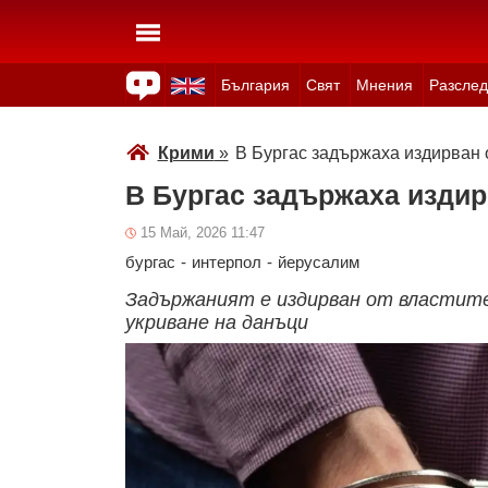
България
Свят
Мнения
Разслед
Здраве
Времето
Анкети
Вицове
Куизове
Крими
»
В Бургас задържаха издирван 
В Бургас задържаха издир
15 Май, 2026 11:47
бургас
-
интерпол
-
йерусалим
Задържаният е издирван от властите 
укриване на данъци