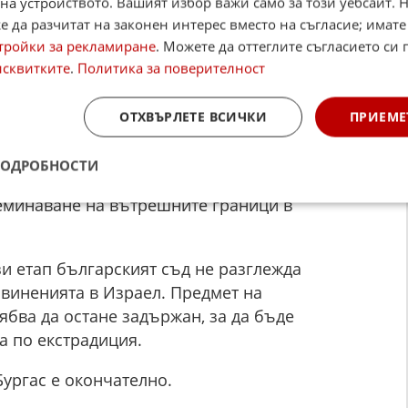
на устройството. Вашият избор важи само за този уебсайт. 
 да разчитат на законен интерес вместо на съгласие; имате
асност мъжът да се укрие и така да осуети
тройки за рекламиране
. Можете да оттеглите съгласието си 
исквитките
.
Политика за поверителност
Като аргументи са посочени фактът, че той
янен или настоящ адрес у нас, както и
 трайно ангажиран в България.
ОТХВЪРЛЕТЕ ВСИЧКИ
ПРИЕМЕ
и осигуряването на наето жилище в страната
ПОДРОБНОСТИ
аният няма да напусне България. Съдът взема
еминаване на вътрешните граници в
зи етап българският съд не разглежда
виненията в Израел. Предмет на
ябва да остане задържан, за да бъде
а по екстрадиция.
ургас е окончателно.