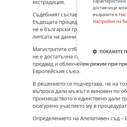
характеристики 
екстрадиция.
доставчици може
Съдебният състав е отчел и реална оп
възразите в
Нас
Настройки на б
бъдещата процедура по екстрадиция. 
не е български гражданин, няма посто
липсата на данни да работи или да е
Магистратите отбелязват още, че дор
ПОКАЖЕТЕ 
не е достатъчна гаранция, че издирв
предвид и облекчения режим при пр
Европейския съюз.
В решението се подчертава, че на то
въпроса дали мъжът е виновен по об
производството е единствено дали тр
осигурено участието му в процедурат
Определението на Апелативен съд – Б