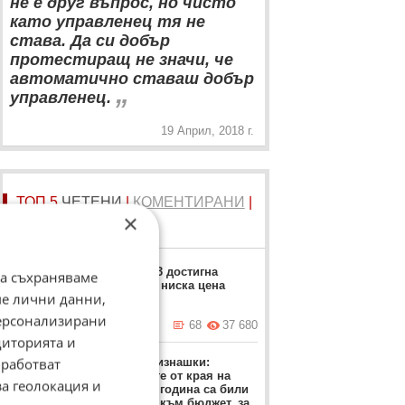
не е друг въпрос, но чисто
като управленец тя не
става. Да си добър
протестиращ не значи, че
автоматично ставаш добър
„
управленец.
19 Април, 2018 г.
ТОП 5
ЧЕТЕНИ
|
КОМЕНТИРАНИ
|
×
НОВИ
Москвич 3 достигна
да съхраняваме
рекордно ниска цена
ме лични данни,
персонализирани
вчера в 17:23 ч.
68
37 680
диторията и
работват
Проф. Близнашки:
Протестите от края на
за геолокация и
миналата година са били
насочени към бюджет, за