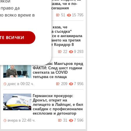
Някои
който се казва, че е по-
 право да
добър от сегашния
по всяко време в
вчера в 22:05 ч.
51
15 795
Мицкоски каза, че
„източната съседка“
България се е ангажирала
ТЕ ВСИЧКИ
с изграждането на третия
участък от Коридор 8
вчера в 17:49 ч.
22
9 293
Д-р Атанас Мангъров пред
ФАКТИ: След шест години
сметката за COVID
тепърва се плаща
днес в 09:02 ч.
209
7 956
Германски прокурор:
Дронът, открит на
летището в Лайпциг, е бил
снабден с професионален
експлозив и детонатор
вчера в 22:48 ч.
31
7 596