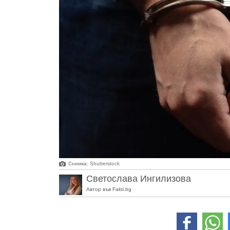
Снимка: Shutterstock
Светослава Ингилизова
Автор във Fakti.bg