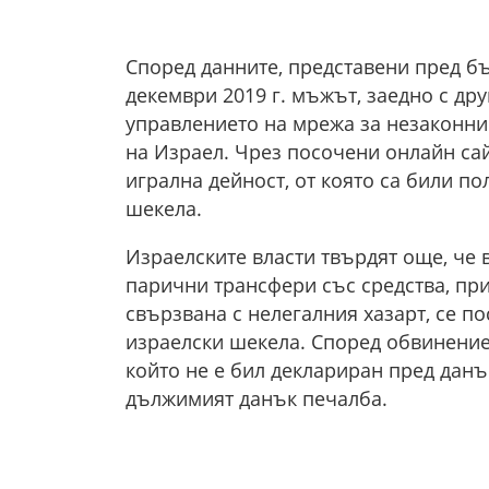
Според данните, представени пред бъл
декември 2019 г. мъжът, заедно с др
управлението на мрежа за незаконни
на Израел. Чрез посочени онлайн са
игрална дейност, от която са били п
шекела.
Израелските власти твърдят още, че
парични трансфери със средства, при
свързвана с нелегалния хазарт, се п
израелски шекела. Според обвинение
който не е бил деклариран пред данъч
дължимият данък печалба.