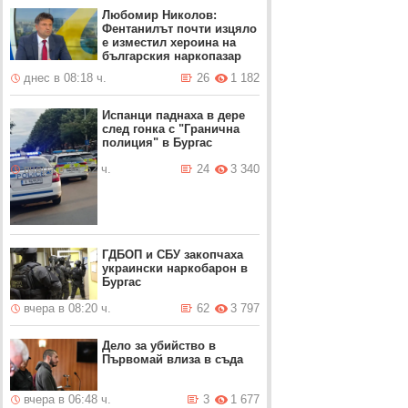
Любомир Николов:
Фентанилът почти изцяло
е изместил хероина на
българския наркопазар
днес в 08:18 ч.
26
1 182
Испанци паднаха в дере
след гонка с "Гранична
полиция" в Бургас
вчера в 14:52 ч.
24
3 340
ГДБОП и СБУ закопчаха
украински наркобарон в
Бургас
вчера в 08:20 ч.
62
3 797
Дело за убийство в
Първомай влиза в съда
вчера в 06:48 ч.
3
1 677