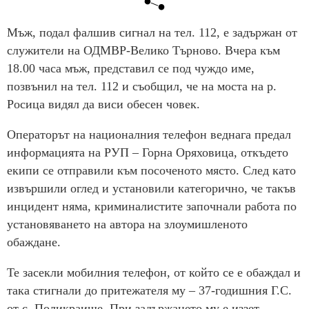
Мъж, подал фалшив сигнал на тел. 112, е задържан от
служители на ОДМВР-Велико Търново. Вчера към
18.00 часа мъж, представил се под чуждо име,
позвънил на тел. 112 и съобщил, че на моста на р.
Росица видял да виси обесен човек.
Операторът на националния телефон веднага предал
информацията на РУП – Горна Оряховица, откъдето
екипи се отправили към посоченото място. След като
извършили оглед и установили категорично, че такъв
инцидент няма, криминалистите започнали работа по
установяването на автора на злоумишленото
обаждане.
Те засекли мобилния телефон, от който се е обаждал и
така стигнали до притежателя му – 37-годишния Г.С.
от с. Поликраище. При задържането му е иззет