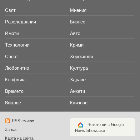
Свят
Мнения
Разследвания
Бизнес
Имоти
Авто
Технологии
Крими
Спорт
Хороскопи
Любопитно
Култура
Конфликт
Здраве
Времето
Анкети
Вицове
Куизове
RSS емисия
Четете ни в Google
За нас
News Showcase
Карта на сайта