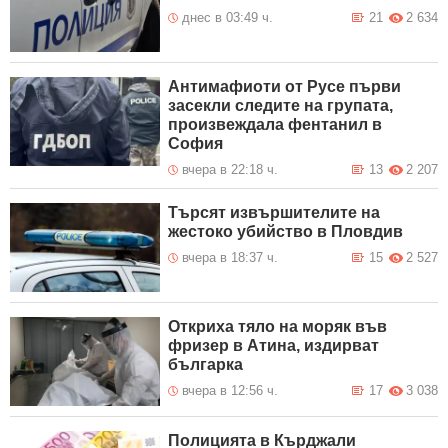
днес в 03:49 ч.
21
2 634
Антимафиоти от Русе първи
засекли следите на групата,
произвеждала фентанил в
София
вчера в 22:18 ч.
13
2 207
Търсят извършителите на
жестоко убийство в Пловдив
вчера в 18:37 ч.
15
2 527
Откриха тяло на моряк във
фризер в Атина, издирват
българка
вчера в 12:56 ч.
17
3 038
Полицията в Кърджали