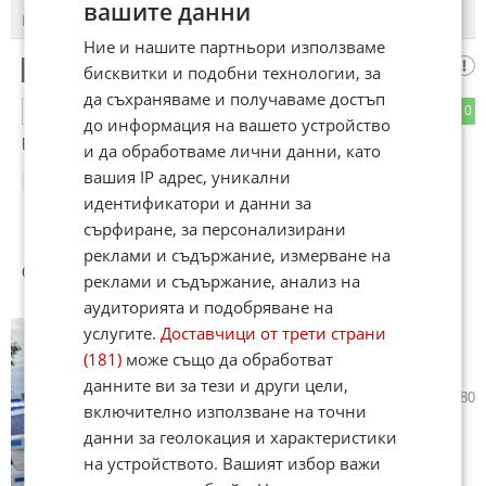
вашите данни
ПОСЛЕДНИ
ПЪРВИ
Ние и нашите партньори използваме
агт
1
бисквитки и подобни технологии, за
да съхраняваме и получаваме достъп
0
0
ОТГОВОР
до информация на вашето устройство
БРАВО САМО ТАКА С Б....ЦИ ТЕ
и да обработваме лични данни, като
вашия IP адрес, уникални
21:54
27.01.2013
идентификатори и данни за
сърфиране, за персонализирани
реклами и съдържание, измерване на
ОЩЕ
НОВИНИ ОТ КРИМИ
реклами и съдържание, анализ на
аудиторията и подобряване на
Испанци паднаха в дере след
услугите.
Доставчици от трети страни
гонка с "Гранична полиция" в
(181)
може също да обработват
Бургас
данните ви за тези и други цели,
днес в 14:52 ч.
24
2 680
включително използване на точни
данни за геолокация и характеристики
на устройството. Вашият избор важи