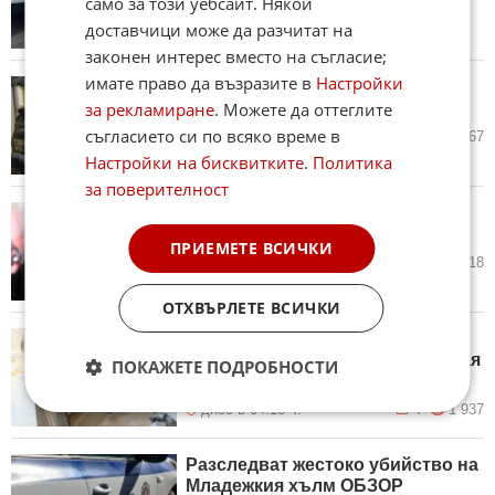
само за този уебсайт. Някои
доставчици може да разчитат на
законен интерес вместо на съгласие;
имате право да възразите в
Настройки
ГДБОП и СБУ закопчаха
за рекламиране
. Можете да оттеглите
украински наркобарон в Бургас
съгласието си по всяко време в
днес в 08:20 ч.
59
3 367
Настройки на бисквитките
.
Политика
за поверителност
Дело за убийство в Първомай
влиза в съда
ПРИЕМЕТЕ ВСИЧКИ
днес в 06:48 ч.
3
1 318
ОТХВЪРЛЕТЕ ВСИЧКИ
Ударът по фентанила в
България: Какво знаем за случая
ПОКАЖЕТЕ ПОДРОБНОСТИ
ОБЗОР
днес в 04:18 ч.
7
1 937
Разследват жестоко убийство на
Младежкия хълм ОБЗОР