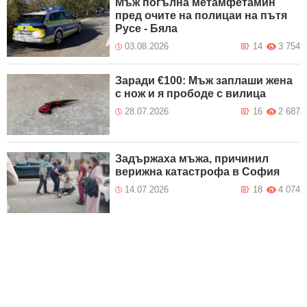
Мъж погълна метамфетамин
пред очите на полицаи на пътя
Русе - Бяла
03.08.2026
14
3 754
Заради €100: Мъж заплаши жена
с нож и я прободе с вилица
28.07.2026
16
2 687
Задържаха мъжа, причинил
верижна катастрофа в София
14.07.2026
18
4 074