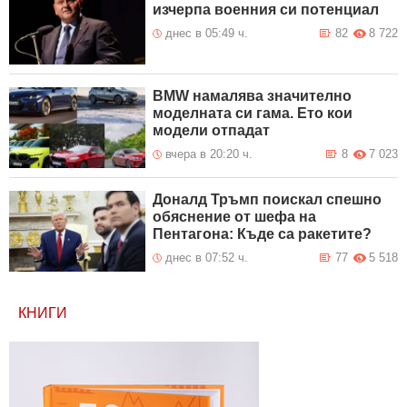
изчерпа военния си потенциал
днес в 05:49 ч.
82
8 722
BMW намалява значително
моделната си гама. Ето кои
модели отпадат
вчера в 20:20 ч.
8
7 023
Доналд Тръмп поискал спешно
обяснение от шефа на
Пентагона: Къде са ракетите?
днес в 07:52 ч.
77
5 518
КНИГИ