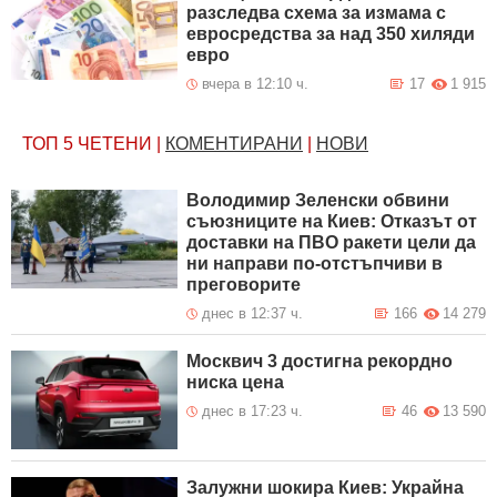
разследва схема за измама с
евросредства за над 350 хиляди
евро
вчера в 12:10 ч.
17
1 915
ТОП 5
ЧЕТЕНИ
|
КОМЕНТИРАНИ
|
НОВИ
Володимир Зеленски обвини
съюзниците на Киев: Отказът от
доставки на ПВО ракети цели да
ни направи по-отстъпчиви в
преговорите
днес в 12:37 ч.
166
14 279
Москвич 3 достигна рекордно
ниска цена
днес в 17:23 ч.
46
13 590
Залужни шокира Киев: Украйна