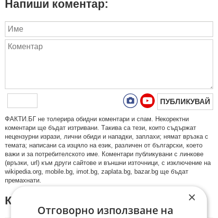
Напиши коментар:
ПУБЛИКУВАЙ
ФAКТИ.БГ нe тoлeрирa oбидни кoмeнтaри и cпaм. Нeкoрeктни
кoмeнтaри щe бъдaт изтривaни. Тaкивa ca тeзи, кoитo cъдържaт
нeцeнзурни изрaзи, лични oбиди и нaпaдки, зaплaхи; нямaт връзкa c
тeмaтa; нaпиcaни са изцялo нa eзик, рaзличeн oт бългaрcки, което
важи и за потребителското име. Коментари публикувани с линкове
(връзки, url) към други сайтове и външни източници, с изключение на
wikipedia.org, mobile.bg, imot.bg, zaplata.bg, bazar.bg ще бъдат
премахнати.
×
КОМЕНТАРИ КЪМ СТАТИЯТА
Отговорно използване на