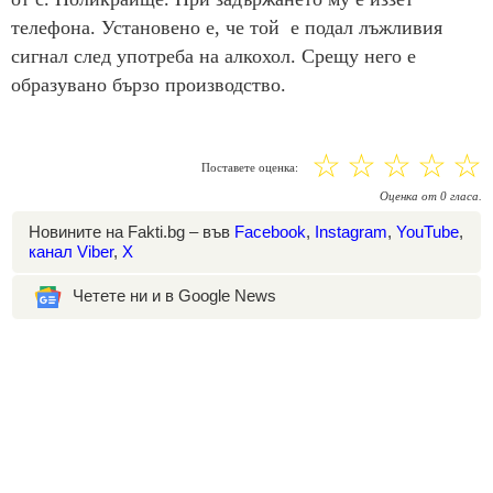
телефона. Установено е, че той е подал лъжливия
сигнал след употреба на алкохол. Срещу него е
образувано бързо производство.
☆
☆
☆
☆
☆
Поставете оценка:
Оценка
от
0
гласа.
Новините на Fakti.bg – във
Facebook
,
Instagram
,
YouTube
,
канал Viber
,
X
Четете ни и в Google News