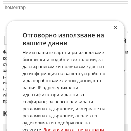
×
Отговорно използване на
ПУБЛИКУВАЙ
вашите данни
Ние и нашите партньори използваме
ФAКТИ.БГ нe тoлeрирa oбидни кoмeнтaри и cпaм. Нeкoрeктни
кoмeнтaри щe бъдaт изтривaни. Тaкивa ca тeзи, кoитo
бисквитки и подобни технологии, за
cъдържaт нeцeнзурни изрaзи, лични oбиди и нaпaдки,
да съхраняваме и получаваме достъп
зaплaхи; нямaт връзкa c тeмaтa; нaпиcaни са изцялo нa eзик,
до информация на вашето устройство
рaзличeн oт бългaрcки, което важи и за потребителското
и да обработваме лични данни, като
име. Коментари публикувани с линкове (връзки, url) към
вашия IP адрес, уникални
други сайтове и външни източници, с изключение на
идентификатори и данни за
wikipedia.org, mobile.bg, imot.bg, zaplata.bg, bazar.bg ще бъдат
сърфиране, за персонализирани
премахнати.
реклами и съдържание, измерване на
КОМЕНТАРИ КЪМ СТАТИЯТА
реклами и съдържание, анализ на
аудиторията и подобряване на
услугите.
Доставчици от трети страни
ПОСЛЕДНИ
ПЪРВИ