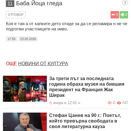
Баба Йоца гледа
11
0
0
ОТГОВОР
Коя е тая а от капките дето отиде за да се реламира н не че
подготви участниците на ниво.
17:55
23.05.2026
ОЩЕ
НОВИНИ ОТ КУЛТУРА
За трети път за последната
година обраха музея на бившия
президент на Франция Жак
Ширак
вчера в 12:01 ч.
0
747
Стефан Цанев на 90 г.: Поетът,
който превърна свободата в
своя литературна кауза