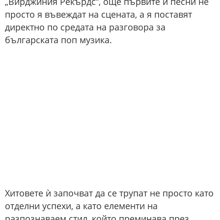
„Вирджиния Рекърдс“, още първите ѝ песни не
просто я въвеждат на сцената, а я поставят
директно по средата на разговора за
българската поп музика.
Хитовете ѝ започват да се трупат не просто като
отделни успехи, а като елементи на
разпознаваем стил, който преминава през