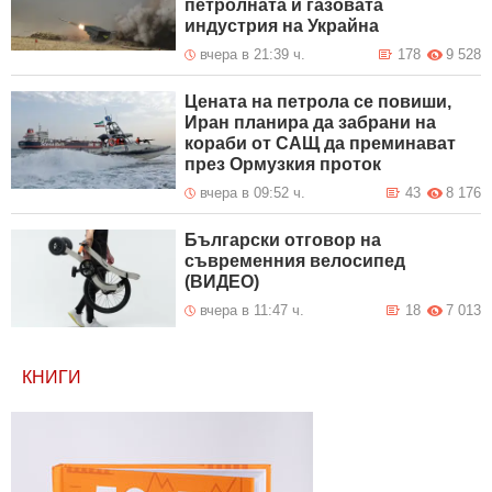
петролната и газовата
индустрия на Украйна
вчера в 21:39 ч.
178
9 528
Цената на петрола се повиши,
Иран планира да забрани на
кораби от САЩ да преминават
през Ормузкия проток
вчера в 09:52 ч.
43
8 176
Български отговор на
съвременния велосипед
(ВИДЕО)
вчера в 11:47 ч.
18
7 013
КНИГИ