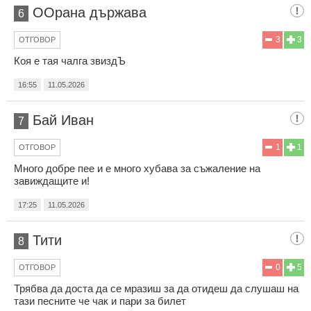
ООрана държава
6
3
3
ОТГОВОР
Коя е тая чалга звиздЪ
16:55
11.05.2026
Бай Иван
7
1
1
ОТГОВОР
Много добре пее и е много хубава за съжаление на
завиждащите и!
17:25
11.05.2026
Тити
8
0
5
ОТГОВОР
Трябва да доста да се мразиш за да отидеш да слушаш на
тази песните че чак и пари за билет