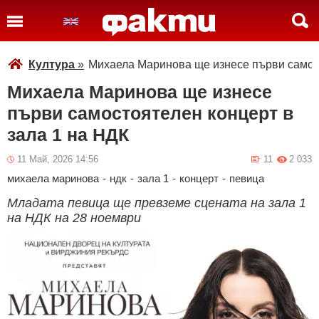
Култура
»
Михаела Маринова ще изнесе първи самост
Михаела Маринова ще изнесе
първи самостоятелен концерт в
зала 1 на НДК
11 Май, 2026 14:56
11
2 033
михаела маринова
-
ндк
-
зала 1
-
концерт
-
певица
Младата певица ще превземе сцената на зала 1
на НДК на 28 ноември