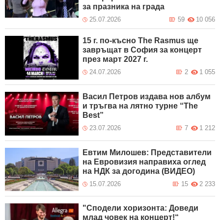
за празника на града
25.07.2026
59
10 056
15 г. по-късно The Rasmus ще
завръщат в София за концерт
през март 2027 г.
24.07.2026
2
1 055
Васил Петров издава нов албум
и тръгва на лятно турне “The
Best”
23.07.2026
7
1 212
Евтим Милошев: Представители
на Евровизия направиха оглед
на НДК за догодина (ВИДЕО)
15.07.2026
15
2 233
"Сподели хоризонта: Доведи
млад човек на концерт!“