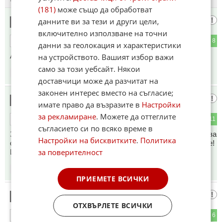
(181)
може също да обработват
Много
данните ви за тези и други цели,
1
включително използване на точни
2
8
ОТГОВОР
данни за геолокация и характеристики
Амбициозно, но ще бъде и много празно, и самотно!
на устройството. Вашият избор важи
само за този уебсайт. Някои
14:59
11.05.2026
доставчици може да разчитат на
законен интерес вместо на съгласие;
мамник
2
имате право да възразите в
Настройки
за рекламиране
. Можете да оттеглите
4
11
ОТГОВОР
съгласието си по всяко време в
За Михаелка имам една мотика №5! Ако не успее ше има за
Настройки на бисквитките
.
Политика
сцена едно поле със царевица!!! Хем ше копае и ше си пее!
за поверителност
И кьораво и сакато певачки станаха!🫤🫤🫤
15:05
11.05.2026
ПРИЕМЕТЕ ВСИЧКИ
провинциалист
3
ОТХВЪРЛЕТЕ ВСИЧКИ
2
6
ОТГОВОР