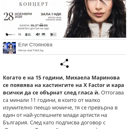
Ели Стоянова
Автор във Fakti.bg
Когато е на 15 години, Михаела Маринова
се появява на кастингите на X Factor и кара
всички да се обърнат след гласа ѝ.
Оттогава
са минали 11 години, в които от малко
изумително пеещо момиче, тя се превърна в
един от най-успешните млади артисти на
България. След като подписва договор с