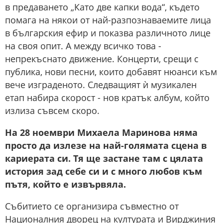
в предаването „Като две капки вода“, където
помага на някои от най-разпознаваемите лица
в българския ефир и показва различното лице
на своя опит. А между всичко това -
непрекъснато движение. Концерти, срещи с
публика, нови песни, които добавят нюанси към
вече изграденото. Следващият ѝ музикален
етап набира скорост - нов кратък албум, който
излиза съвсем скоро.
На 28 ноември Михаела Маринова няма
просто да излезе на най-голямата сцена в
кариерата си. Тя ще застане там с цялата
история зад себе си и с много любов към
пътя, който е извървяла.
Събитието се организира съвместно от
Националния дворец на културата и Вирджиния