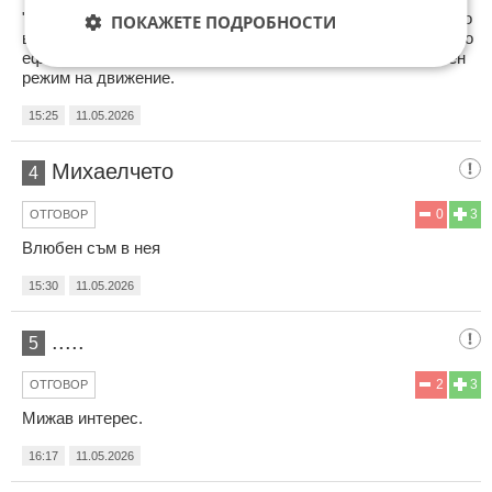
"и кара всички да се обърнат след гласа ѝ" - вярно е, много
ПОКАЖЕТЕ ПОДРОБНОСТИ
вие това момиче със стила пеене, който си е избрала. Като
ефект се доближава до служебен автомобил в специален
режим на движение.
15:25
11.05.2026
Михаелчето
4
0
3
ОТГОВОР
Влюбен съм в нея
15:30
11.05.2026
.....
5
2
3
ОТГОВОР
Мижав интерес.
16:17
11.05.2026