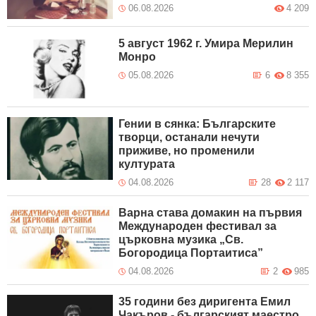
06.08.2026
4 209
5 август 1962 г. Умира Мерилин
Монро
05.08.2026
6
8 355
Гении в сянка: Българските
творци, останали нечути
приживе, но променили
културата
04.08.2026
28
2 117
Варна става домакин на първия
Международен фестивал за
църковна музика „Св.
Богородица Портаитиса”
04.08.2026
2
985
35 години без диригента Емил
Чакъров - българският маестро,