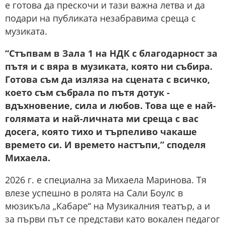
е готова да прескочи и тази важна летва и да
подари на публиката незабравима среща с
музиката.
“Стъпвам в Зала 1 на НДК с благодарност за
пътя и с вяра в музиката, която ни събира.
Готова съм да изляза на сцената с всичко,
което съм събрала по пътя дотук -
вдъхновение, сила и любов. Това ще е най-
голямата и най-личната ми среща с вас
досега, която тихо и търпеливо чакаше
времето си. И времето настъпи,” споделя
Михаела.
2026 г. е специална за Михаела Маринова. Тя
влезе успешно в ролята на Сали Боулс в
мюзикъла „Кабаре“ на Музикалния театър, а и
за първи път се представи като вокален педагог