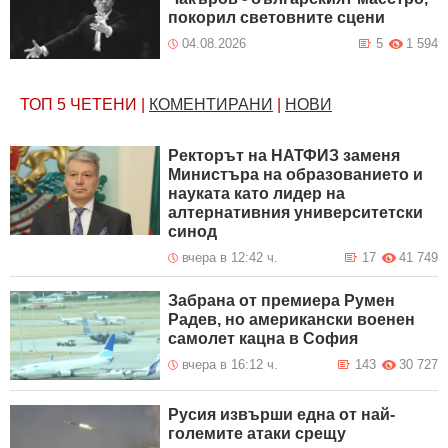
покорил световните сцени
04.08.2026
5
1 594
ТОП 5
ЧЕТЕНИ
|
КОМЕНТИРАНИ
|
НОВИ
Ректорът на НАТФИЗ заменя
Министъра на образованието и
науката като лидер на
алтернативния университетски
синод
вчера в 12:42 ч.
17
41 749
Забрана от премиера Румен
Радев, но американски военен
самолет кацна в София
вчера в 16:12 ч.
143
30 727
Русия извърши една от най-
големите атаки срещу