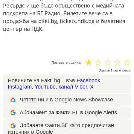
Рекърдс и ще бъде осъществено с медийната
подкрепа на БГ Радио. Билетите вече са в
продажба на bilet.bg, tickets.ndk.bg и билетния
център на НДК.
☆
☆
☆
☆
☆
Поставете оценка:
Оценка
1
от
6
гласа.
Новините на Fakti.bg – във
Facebook
,
Instagram
,
YouTube
,
канал Viber
,
X
Четете ни и в Google News Showcase
Абонамент за Факти.БГ в Google Alerts
Добавете Факти.БГ като предпочитан
източник в Google