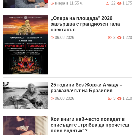
вчера в 11:55 ч.
22
1 175
„Опера на площада“ 2026
завършва с грандиозен гала
спектакъл
06.08.2026
2
1 220
25 години без Жоржи Амаду –
разказвачът на Бразилия
06.08.2026
3
1 210
Кои книги най-често попадат в
списъците „трябва да прочетеш
поне веднъж“?