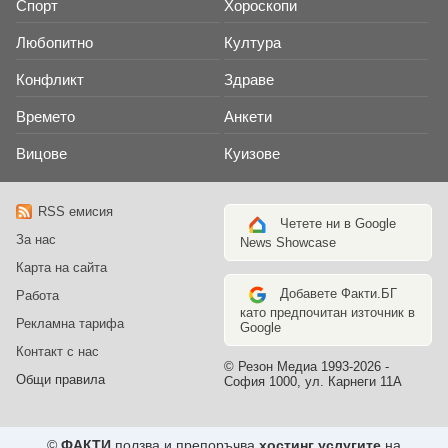
Спорт
Хороскопи
Любопитно
Култура
Конфликт
Здраве
Времето
Анкети
Вицове
Куизове
RSS емисия
Четете ни в Google
За нас
News Showcase
Карта на сайта
Добавете Факти.БГ
Работа
като предпочитан източник в
Рекламна тарифа
Google
Контакт с нас
© Резон Медиа 1993-2026 -
Общи правила
София 1000, ул. Карнеги 11А
©
ФАКТИ
ползва и препоръчва
хостинг услугите
на