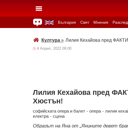
България
Свят
Мнения
Разслед
Здраве
Времето
Анкети
Вицове
Куизове
Култура
»
Лилия Кехайова пред ФАКТИ:
4 Април, 2022 09:00
Лилия Кехайова пред ФАК
Хюстън!
софийската опера и балет
-
опера
-
лилия кеха
електра
-
сцена
Образът на Яна от „Янините девет бра