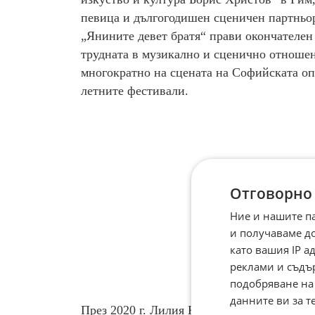
певица и дългогодишен сценичен партньо
„Янините девет братя“ прави окончателен
трудната в музикално и сценично отношени
многократно на сцената на Софийската опе
летните фестивали.
Отговорно
Ние и нашите п
и получаваме д
като вашия IP 
реклами и съдъ
подобряване на
данните ви за т
През 2020 г. Лилия Кехайова става първат