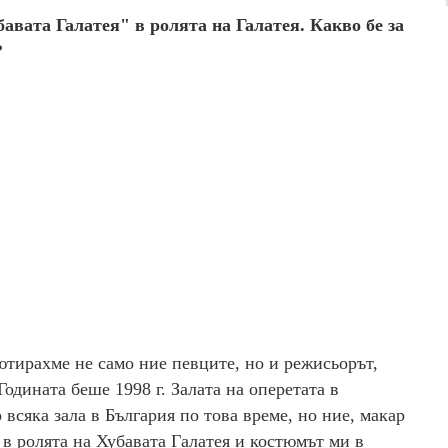
бавата Галатея" в ролята на Галатея. Какво бе за
?
ютирахме не само ние певците, но и режисьорът,
Годината беше 1998 г. Залата на оперетата в
всяка зала в България по това време, но ние, макар
 в ролята на Хубавата Галатея и костюмът ми в