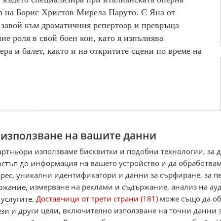
р на Борис Христов Мирела Паруто. С Яна от
 завой към драматичния репертоар и превръща
е роля в свой боен кон, като я изпълнява
ра и балет, както и на откритите сцени по време на
 използване на вашите данни
артньори използваме бисквитки и подобни технологии, за 
остъп до информация на вашето устройство и да обработва
адрес, уникални идентификатори и данни за сърфиране, за 
ржание, измерване на реклами и съдържание, анализ на ау
 услугите.
Доставчици от трети страни (181)
може също да об
ези и други цели, включително използване на точни данни 
а изпълнителка в България на трудната и изискваща