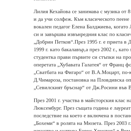
Лилия Кехайова се занимава с музика от 8
и да учи солфеж. Към класическото пеене 
вокален педагог Елена Балджиева, когато 
си и завършва извънредния клас по класи
„Добрин Петков“.През 1995 г. е приета в
1999 г. като бакалавър,а през 2002 г., ка
студентка прави първите си стъпки на про
оперетата „Хубавата Галатея“ от Франц фо
„Сватбата на Фигаро“ от В.А.Моцарт, по-к
Д.Чимароза, постановка на Пловдивска опе
„Севилският бръснар“ от Дж.Росини във В
През 2001 г. участва в майсторския клас 
Люксембург. През същата година е лауреат
последствие на което е включена в постан
„Бохеми“ в ролята на Мюзета. През 2003 г
изкуство и култура Борис Христов“ в Рим