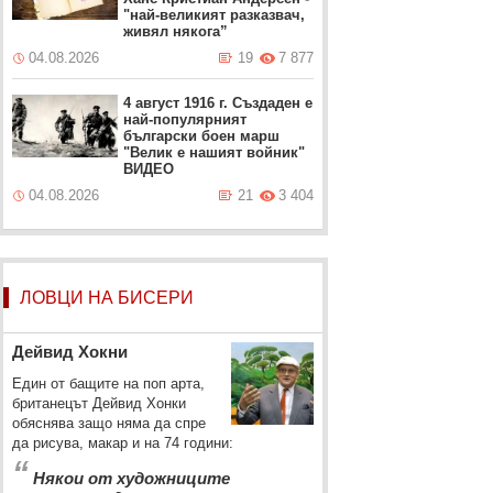
"най-великият разказвач,
живял някога”
04.08.2026
19
7 877
4 август 1916 г. Създаден е
най-популярният
български боен марш
"Велик е нашият войник"
ВИДЕО
04.08.2026
21
3 404
ЛОВЦИ НА БИСЕРИ
Дейвид Хокни
Един от бащите на поп арта,
британецът Дейвид Хонки
обяснява защо няма да спре
да рисува, макар и на 74 години:
“
Някои от художниците