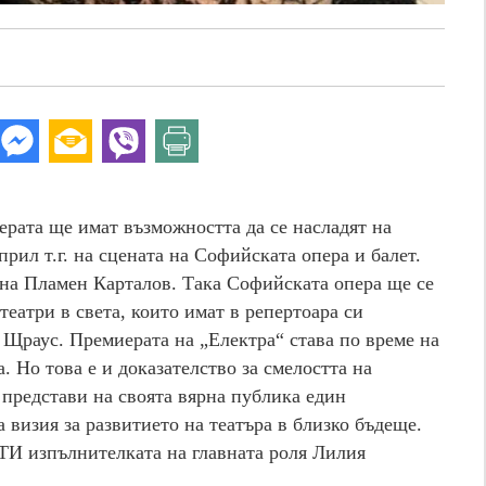
ерата ще имат възможността да се насладят на
рил т.г. на сцената на Софийската опера и балет.
 на Пламен Карталов. Така Софийската опера ще се
еатри в света, които имат в репертоара си
Щраус. Премиерата на „Електра“ става по време на
. Но това е и доказателство за смелостта на
 представи на своята вярна публика един
 визия за развитието на театъра в близко бъдеще.
ТИ изпълнителката на главната роля Лилия