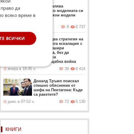
Някои
BMW намалява
 право да
значително моделната си
по всяко време в
гама. Ето кои модели
отпадат
вчера в 20:20 ч.
8
6 737
ТЕ ВСИЧКИ
Иран следва стратегия на
пресметната ескалация с
цел да разшири
конфликта, без да
предизвика
пълномащабна война
вчера в 18:45 ч.
39
6 414
Доналд Тръмп поискал
спешно обяснение от
шефа на Пентагона: Къде
са ракетите?
днес в 07:52 ч.
72
5 130
КНИГИ