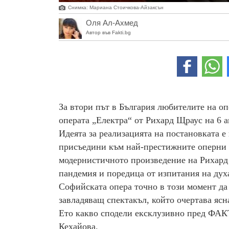
Снимка: Мариана Стоичкова-Айзаксън
Оля Ал-Ахмед
Автор във Fakti.bg
За втори път в България любителите на оп
операта „Електра“ от Рихард Щраус на 6 ап
Идеята за реализацията на постановката е
присъедини към най-престижните оперни т
модернистичното произведение на Рихард 
пандемия и поредица от изпитания на духа
Софийската опера точно в този момент да
завладяващ спектакъл, който очертава ясна
Ето какво сподели ексклузивно пред ФАК
Кехайова.