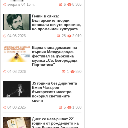
вчера в 04:15 ч.
6
8 305
Гении в сянка:
Българските творци,
останали нечути приживе,
но променили културата
04.08.2026
28
2 019
Варна става домакин на
първия Международен
фестивал за църковна
музика „Св. Богородица
Портаитиса”
04.08.2026
1
880
35 години без диригента
Емил Чакъров -
българският маестро,
покорил световните
сцени
04.08.2026
5
1 508
Днес се навършват 221
години от рождението на
Ханс Кристиан Андерсен -