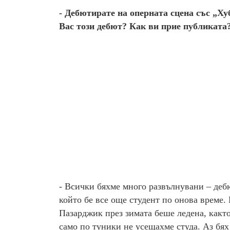
- Дебютирате на оперната сцена със „Ху
Вас този дебют? Как ви прие публиката
- Всички бяхме много развълнувани – деб
който бе все още студент по онова време. 
Пазарджик през зимата беше ледена, както 
само по туники не усещахме студа. Аз бях