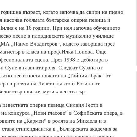
 годишна възраст, когато започва да свири на пиано
я насочва голямата българска оперна певица и
Лилия е на 16 години. При нея започва обучението
ческо пеене в пловдивското музикално училище
 ДМА „Панчо Владигеров“, където завършва през
то магистър в класа на проф.Илка Попова. Още
фесионалната сцена. През 1998 г. дебютира в
н Супе в главната роля. Следват Сузана от
ъсно пее в постановката на „Тайният брак“ от
ра в ролята на Лизета, както и Розина от
еликотърновския музикален театър.
на известната оперна певица Силвия Гести в
 на конкурса „Нови гласове“ в Софийската опера, в
овките на „Кармен“ в ролята на Микаела и в
. става стипендиантка в „Българската академия за
, където специализира при италианската оперна