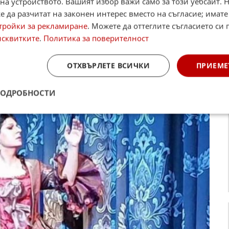
на устройството. Вашият избор важи само за този уебсайт. 
дноименната опера на Рихард Щраус, под режисурата
 да разчитат на законен интерес вместо на съгласие; имате
о на образа и помага работата със световното
тройки за рекламиране
. Можете да оттеглите съгласието си 
нейния майсторски клас в Софийската опера и
исквитките
.
Политика за поверителност
евица и актриса. Тя е моята голяма любов на
ива Лилия Кехайова.
ОТХВЪРЛЕТЕ ВСИЧКИ
ПРИЕМЕ
ПОДРОБНОСТИ