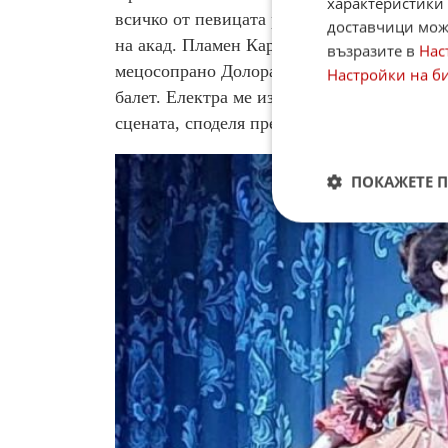
характеристики 
всичко от певицата роля на Електра от е
доставчици може
на акад. Пламен Карталов. За изгражданет
възразите в
Нас
мецосопрано Долора Заджик по време на 
Настройки на б
балет. Електра ме изразява напълно като п
сцената, споделя пред
ФАКТИ
оперната д
ПОКАЖЕТЕ 