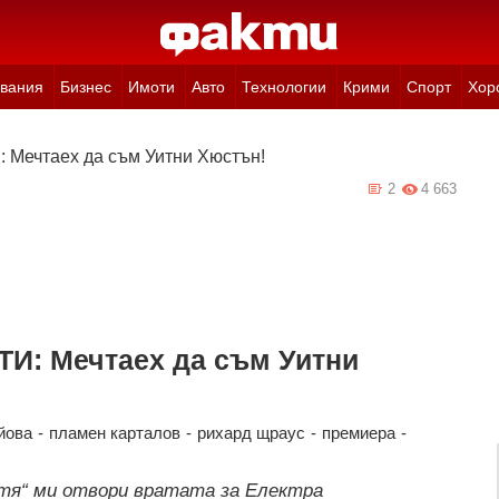
вания
Бизнес
Имоти
Авто
Технологии
Крими
Спорт
Хор
 Мечтаех да съм Уитни Хюстън!
2
4 663
ТИ: Мечтаех да съм Уитни
йова
-
пламен карталов
-
рихард щраус
-
премиера
-
тя“ ми отвори вратата за Електра