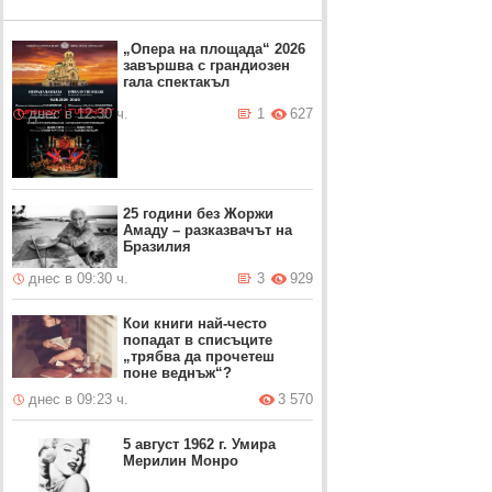
„Опера на площада“ 2026
завършва с грандиозен
гала спектакъл
днес в 12:30 ч.
1
627
25 години без Жоржи
Амаду – разказвачът на
Бразилия
днес в 09:30 ч.
3
929
Кои книги най-често
попадат в списъците
„трябва да прочетеш
поне веднъж“?
днес в 09:23 ч.
3 570
5 август 1962 г. Умира
Мерилин Монро