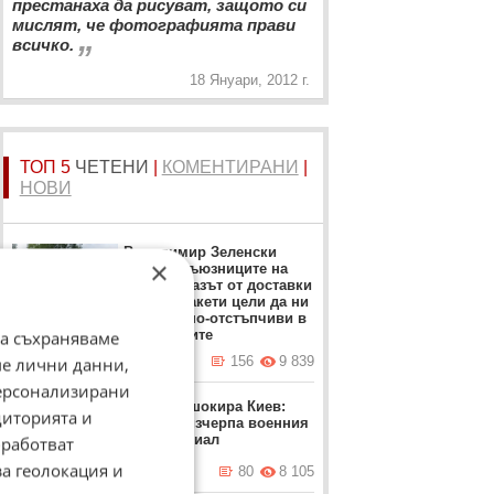
престанаха да рисуват, защото си
мислят, че фотографията прави
„
всичко.
18 Януари, 2012 г.
ТОП 5
ЧЕТЕНИ
|
КОМЕНТИРАНИ
|
НОВИ
Володимир Зеленски
×
обвини съюзниците на
Киев: Отказът от доставки
на ПВО ракети цели да ни
направи по-отстъпчиви в
преговорите
да съхраняваме
днес в 12:37 ч.
156
9 839
ме лични данни,
персонализирани
Залужни шокира Киев:
диторията и
Украйна изчерпа военния
си потенциал
работват
за геолокация и
днес в 05:49 ч.
80
8 105