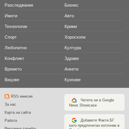
Разследвания
Бизнес
Имоти
Авто
Технологии
Крими
Спорт
Хороскопи
Любопитно
Култура
Конфликт
Здраве
Времето
Анкети
Вицове
Куизове
RSS емисия
Четете ни в Google
За нас
News Showcase
Карта на сайта
Добавете Факти.БГ
Работа
като предпочитан източник в
Рекламна тарифа