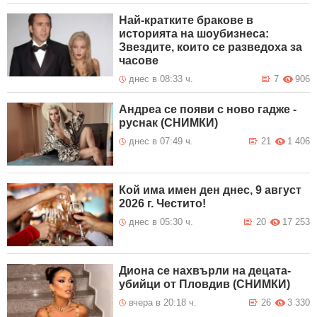
Най-кратките бракове в
историята на шоубизнеса:
Звездите, които се разведоха за
часове
днес в 08:33 ч.
7
906
Андреа се появи с ново гадже -
руснак (СНИМКИ)
днес в 07:49 ч.
21
1 406
Кой има имен ден днес, 9 август
2026 г. Честито!
днес в 05:30 ч.
20
17 253
Диона се нахвърли на децата-
убийци от Пловдив (СНИМКИ)
вчера в 20:18 ч.
26
3 330