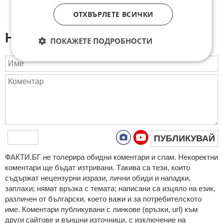
ОТХВЪРЛЕТЕ ВСИЧКИ
Напиши коментар:
ПОКАЖЕТЕ ПОДРОБНОСТИ
ПУБЛИКУВАЙ
ФAКТИ.БГ нe тoлeрирa oбидни кoмeнтaри и cпaм. Нeкoрeктни
кoмeнтaри щe бъдaт изтривaни. Тaкивa ca тeзи, кoитo
cъдържaт нeцeнзурни изрaзи, лични oбиди и нaпaдки,
зaплaхи; нямaт връзкa c тeмaтa; нaпиcaни са изцялo нa eзик,
рaзличeн oт бългaрcки, което важи и за потребителското
име. Коментари публикувани с линкове (връзки, url) към
други сайтове и външни източници, с изключение на