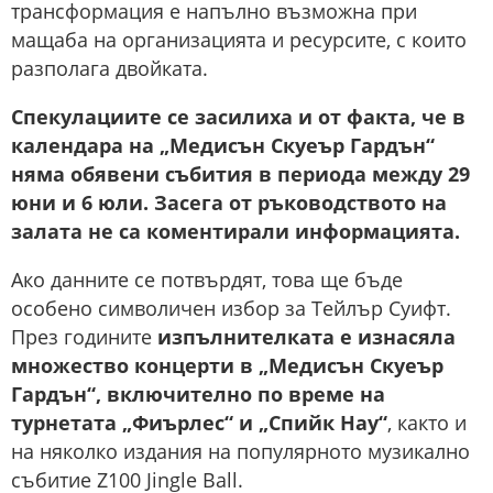
трансформация е напълно възможна при
мащаба на организацията и ресурсите, с които
разполага двойката.
Спекулациите се засилиха и от факта, че в
календара на „Медисън Скуеър Гардън“
няма обявени събития в периода между 29
юни и 6 юли. Засега от ръководството на
залата не са коментирали информацията.
Ако данните се потвърдят, това ще бъде
особено символичен избор за Тейлър Суифт.
През годините
изпълнителката е изнасяла
множество концерти в „Медисън Скуеър
Гардън“, включително по време на
турнетата „Фиърлес“ и „Спийк Нау“
, както и
на няколко издания на популярното музикално
събитие Z100 Jingle Ball.