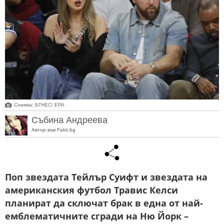
Снимка: БГНЕС/ EPA
Събина Андреева
Автор във Fakti.bg
Поп звездата Тейлър Суифт и звездата на
американския футбол Травис Келси
планират да сключат брак в една от най-
емблематичните сгради на Ню Йорк –