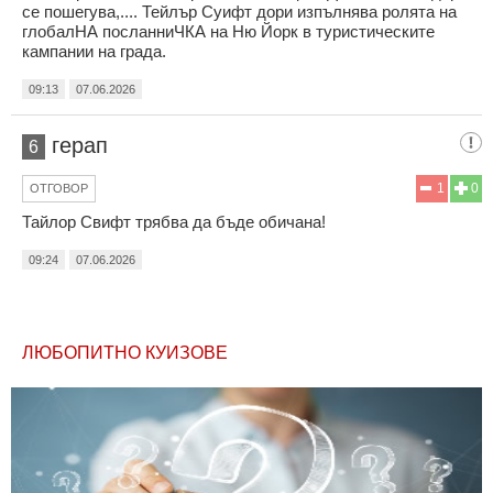
се пошегува,.... Тейлър Суифт дори изпълнява ролята на
глобалНА посланниЧКА на Ню Йорк в туристическите
кампании на града.
09:13
07.06.2026
герап
6
1
0
ОТГОВОР
Тайлор Свифт трябва да бъде обичана!
09:24
07.06.2026
ЛЮБОПИТНО КУИЗОВЕ