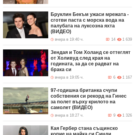
Бруклин Бекъм ужаси мрежата -
сготви паста с морска вода на
палубата на луксозна яхта
(ВИДЕО)
вчера в 19:40 ч.
14
1 639
Зендая и Том Холанд се оттеглят
от Холивуд след края на
годината, за да се радват на
брака си
вчера в 19:05 ч.
6
1 167
97-годишна британка счупи
собствения си рекорд на Гинес
за полет върху крилото на
самолет (ВИДЕО)
вчера в 18:27 ч.
9
1 326
Кая Гербер стана същинско
копие на майка си Синди