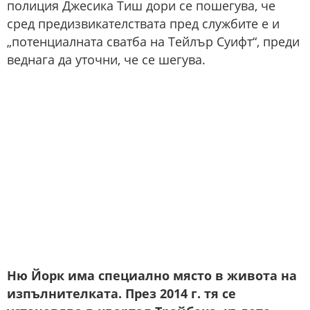
полиция Джесика Тиш дори се пошегува, че
сред предизвикателствата пред службите е и
„потенциалната сватба на Тейлър Суифт“, преди
веднага да уточни, че се шегува.
Ню Йорк има специално място в живота на
изпълнителката. През 2014 г. тя се