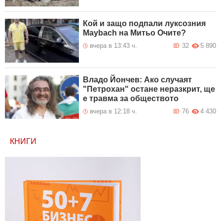
Кой и защо подпали луксозния
Maybach на Митьо Очите?
вчера в 13:43 ч.
32
5 890
Владо Йончев: Ако случаят
"Петрохан" остане неразкрит, ще
е травма за обществото
вчера в 12:18 ч.
76
4 430
КНИГИ