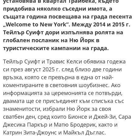
установява в квартал Трайбека, където
придобива няколко съседни имота, а
същата година посвещава на града песента
„Welcome to New York“. Между 2014 и 2015 г.
Тейлър Суифт дори изпълнява ролята на
глобален посланик на Ню Йорк в
туристическите кампании на града.
Тейлър Суифт и Травис Келси обявиха годежа
си през август 2025 г. след близо две години
връзка, която се превърна в една от най-
коментираните в световния шоубизнес. Ако
информацията за церемонията се потвърди,
двамата ще се присъединят към списъка със
знаменитости, избрали Ню Йорк за своя
сватбен ден, сред които Бионсе и Джей-Зи, Сара
Джесика Паркър и Матю Бродерик, както и
Катрин Зита-Джоунс и Майкъл Дъглас.