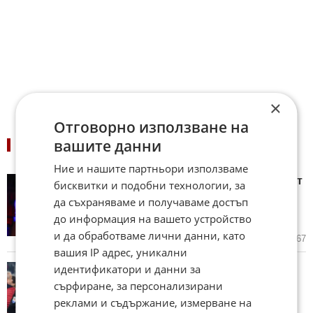
×
Отговорно използване на
вашите данни
ПОДОБНИ НОВИНИ
Ние и нашите партньори използваме
Зендая и Том Холанд се оттеглят
бисквитки и подобни технологии, за
от Холивуд след края на
да съхраняваме и получаваме достъп
годината, за да се радват на
до информация на вашето устройство
брака си
и да обработваме лични данни, като
вчера в 19:05 ч.
6
1 167
вашия IP адрес, уникални
идентификатори и данни за
Доживотна издръжка и имение:
Какво гласи предбрачният
сърфиране, за персонализирани
договор на Роналдо и
реклами и съдържание, измерване на
Джорджина?