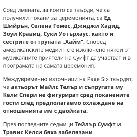
Сред имената, за които се твърди, че са
получили покани за церемонията, са
Ед
Шийрън, Селена Гомес, Джиджи Хадид,
Зоуи Кравиц, Суки Уотърхаус, както и
сестрите от групата „Хайм“.
Според
американските медии не е изключено някои от
музикалните приятели на Суифт да участват и в
програмата на самата церемония.
Междувременно източници на Page Six твърдят,
че
актьорът Майлс Телър и съпругата му
Кели Спери не фигурират сред поканените
гости след предполагаемо охлаждане на
отношенията им с двойката.
През последните седмици
Тейлър Суифт и
Травис Келси бяха забелязани