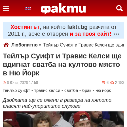
Хостингът
, на който
fakti.bg
разчита от
2011 г., вече е отворен
и за твоя сайт!
›››
Любопитно
»
Тейлър Суифт и Травис Келси ще вдигн
Тейлър Суифт и Травис Келси ще
вдигнат сватба на култово място
в Ню Йорк
6 Юни, 2026 17:58
6
2 183
тейлър суифт
-
травис келси
-
сватба
-
брак
-
ню йорк
Двойката ще се ожени в разгара на лятото,
гласят най-упоритите слухове