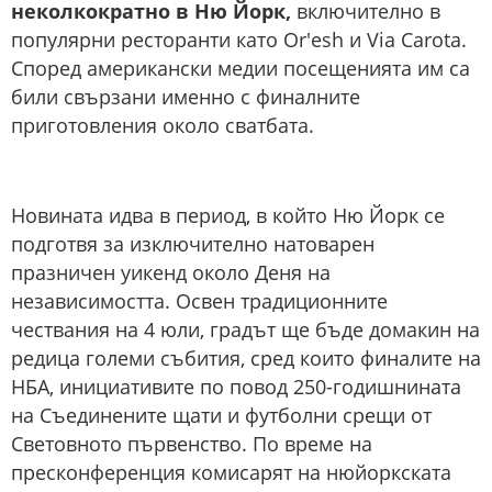
неколкократно в Ню Йорк,
включително в
популярни ресторанти като Or'esh и Via Carota.
Според американски медии посещенията им са
били свързани именно с финалните
приготовления около сватбата.
Новината идва в период, в който Ню Йорк се
подготвя за изключително натоварен
празничен уикенд около Деня на
независимостта. Освен традиционните
чествания на 4 юли, градът ще бъде домакин на
редица големи събития, сред които финалите на
НБА, инициативите по повод 250-годишнината
на Съединените щати и футболни срещи от
Световното първенство. По време на
пресконференция комисарят на нюйоркската