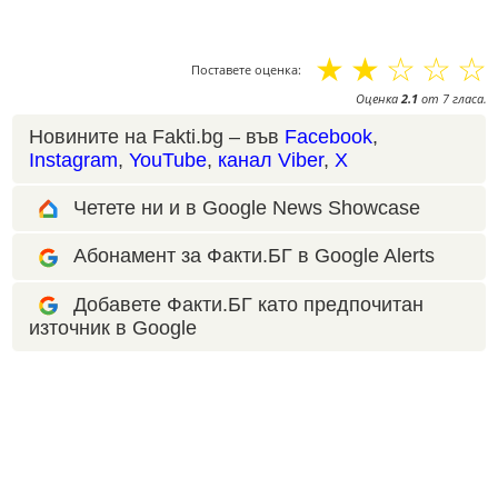
☆
☆
☆
☆
☆
Поставете оценка:
Оценка
2.1
от
7
гласа.
Новините на Fakti.bg – във
Facebook
,
Instagram
,
YouTube
,
канал Viber
,
X
Четете ни и в Google News Showcase
Абонамент за Факти.БГ в Google Alerts
Добавете Факти.БГ като предпочитан
източник в Google