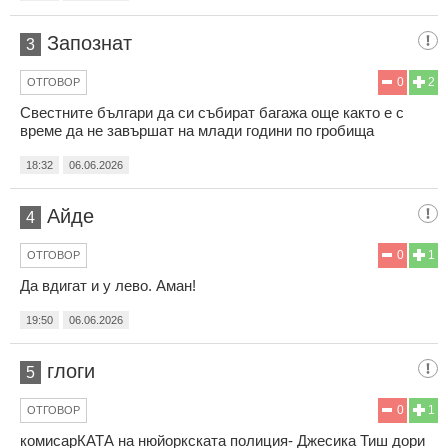
Запознат
3
0
2
ОТГОВОР
Свестните българи да си събират багажа още както е с
време да не завършат на млади години по гробища
18:32
06.06.2026
Айде
4
0
1
ОТГОВОР
Да вдигат и у лево. Аман!
19:50
06.06.2026
глоги
5
0
1
ОТГОВОР
комисарКАТА на нюйоркската полиция- Джесика Тиш дори