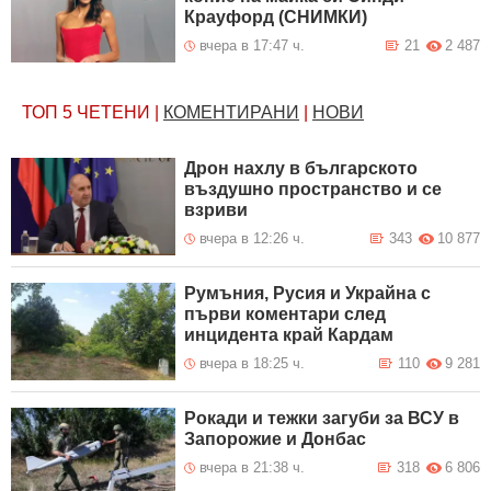
Крауфорд (СНИМКИ)
вчера в 17:47 ч.
21
2 487
ТОП 5
ЧЕТЕНИ
|
КОМЕНТИРАНИ
|
НОВИ
Дрон нахлу в българското
въздушно пространство и се
взриви
вчера в 12:26 ч.
343
10 877
Румъния, Русия и Украйна с
първи коментари след
инцидента край Кардам
вчера в 18:25 ч.
110
9 281
Рокади и тежки загуби за ВСУ в
Запорожие и Донбас
вчера в 21:38 ч.
318
6 806