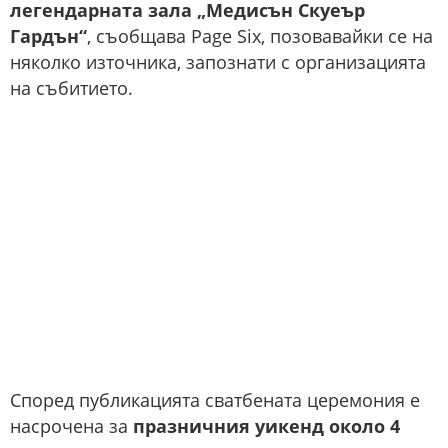
легендарната зала „Медисън Скуеър
Гардън“
, съобщава Page Six, позовавайки се на
няколко източника, запознати с организацията
на събитието.
Според публикацията сватбената церемония е
насрочена за
празничния уикенд около 4