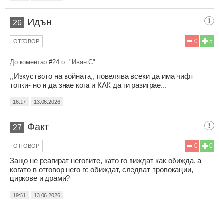
Идън
26
0
5
ОТГОВОР
До коментар
#24
от "Иван С":
,,Изкуството на войната,, повелява всеки да има чифт
топки- но и да знае кога и КАК да ги разиграе...
16:17
13.06.2026
Факт
27
0
0
ОТГОВОР
Защо не реагират неговите, като го виждат как обижда, а
когато в отговор него го обиждат, следват провокации,
циркове и драми?
19:51
13.06.2026