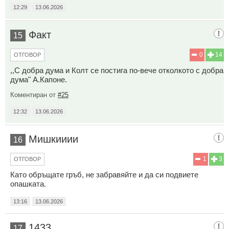
12:29
13.06.2026
Факт
15
0
14
ОТГОВОР
,,С добра дума и Колт се постига по-вече отколкото с добра
дума" А.Капоне.
Коментиран от
#25
12:32
13.06.2026
Мишкииии
16
1
3
ОТГОВОР
Като обръщате гръб, не забравяйте и да си подвиете
опашката.
13:16
13.06.2026
1433
17