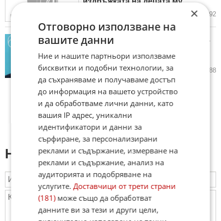
издръжката на децата му
×
26.07.2026
25
3 892
Отговорно използване на
вашите данни
Истината за Мики Рурк: Разпада
ли се лицето му и защо бе
Ние и нашите партньори използваме
изхвърлен на улицата?
бисквитки и подобни технологии, за
19.07.2026
13
3 988
да съхраняваме и получаваме достъп
до информация на вашето устройство
и да обработваме лични данни, като
вашия IP адрес, уникални
идентификатори и данни за
сърфиране, за персонализирани
реклами и съдържание, измерване на
Напиши коментар:
реклами и съдържание, анализ на
аудиторията и подобряване на
услугите.
Доставчици от трети страни
(181)
може също да обработват
данните ви за тези и други цели,