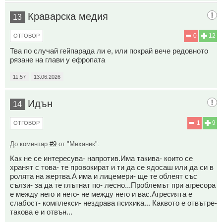
Краварска медия
13
0
12
ОТГОВОР
Тва по случай гейпарада ли е, или покрай вече редовното
рязане на глави у ефропата
11:57
13.06.2026
Идън
14
1
9
ОТГОВОР
До коментар
#9
от "Механик":
Как не се интересува- напротив.Има такива- които се
хранят с това- те провокират и ти да се ядосаш или да си в
ролята на жертва.А има и лицемери- ще те облеят със
сълзи- за да те глътнат по- лесно...Проблемът при агресора
е между него и него- не между него и вас.Агресията е
слабост- комплекси- нездрава психика... Каквото е отвътре-
такова е и отвън...