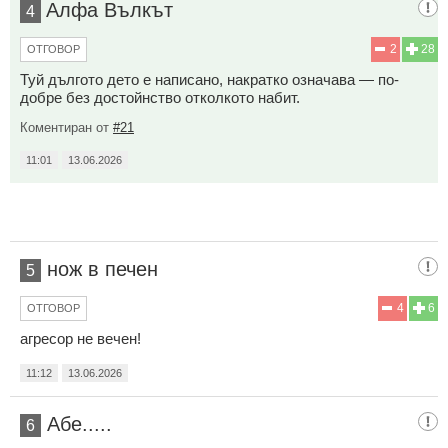
Aлфа Вълкът
4
2
28
ОТГОВОР
Туй дългото дето е написано, накратко означава — по-
добре без достойнство отколкото набит.
Коментиран от
#21
11:01
13.06.2026
нож в печен
5
4
6
ОТГОВОР
агресор не вечен!
11:12
13.06.2026
Абе.....
6