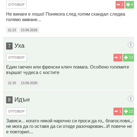
2
4
ОТГОВОР
Не винаги е лошо! Понякога след голям скандал следва
голямо амване...
11:13
13.06.2026
Уха
7
3
13
ОТГОВОР
Един гаечен или френски ключ помага. Особено големите
вършат чудеса с костите
11:19
13.06.2026
Идън
8
1
12
ОТГОВОР
Зависи... когато някой нарочно си проси да го,, благословя,,-
не мога да го оставя да си отиде разочарован...И повече не
е повторил...