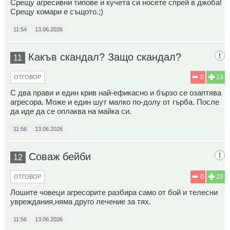
Срещу агресивни типове и кучета си носете спрей в джоба!
Срещу комари е същото.;)
11:54
13.06.2026
Какъв скандал? Защо скандал?
11
0
13
ОТГОВОР
С два прави и един крив най-ефикасно и бързо се озаптява
агресора. Може и един шут малко по-долу от гърба. После
да иде да се оплаква на майка си.
11:56
13.06.2026
Соваж бейби
12
0
20
ОТГОВОР
Лошите човеци агресорите разбира само от бой и телесни
увреждания,няма друго лечение за тях.
11:56
13.06.2026