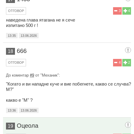
3
4
ОТГОВОР
наведена глава ятагана не я сече
изпитано 500 г !
13:35
13.06.2026
666
18
4
2
ОТГОВОР
До коментар
#9
от "Механик":
"Когато и ви нападне куче и вие побегнете, какво се случва?
М?"
какво е "М" ?
13:36
13.06.2026
Оцеола
19