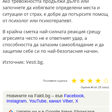
Ако тревожността продължи дълго или
започнете да избягвате определени места и
ситуации от страх, е добре да потърсите помощ
от психолог или психотерапевт.
В крайна сметка най-силната реакция срещу
агресията често не е ответният удар, а
способността да запазим самообладание и да
защитим себе си по най-безопасния начин.
Източник: Vesti.bg.
☆
☆
☆
☆
☆
Поставете оценка:
Оценка
4
от
28
гласа.
Новините на Fakti.bg – във
Facebook
,
Instagram
,
YouTube
,
канал Viber
,
X
Четете ни и в Google News Showcase