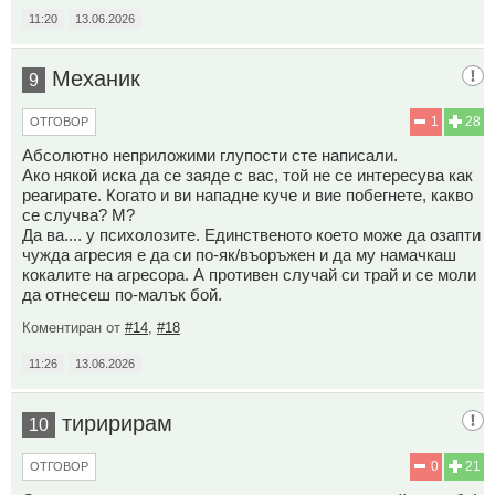
11:20
13.06.2026
Механик
9
1
28
ОТГОВОР
Абсолютно неприложими глупости сте написали.
Ако някой иска да се заяде с вас, той не се интересува как
реагирате. Когато и ви нападне куче и вие побегнете, какво
се случва? М?
Да ва.... у психолозите. Единственото което може да озапти
чужда агресия е да си по-як/въоръжен и да му намачкаш
кокалите на агресора. А противен случай си трай и се моли
да отнесеш по-малък бой.
Коментиран от
#14
,
#18
11:26
13.06.2026
тиририрам
10
0
21
ОТГОВОР