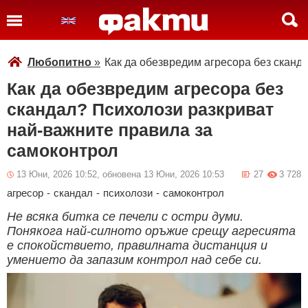
Любопитно
»
Как да обезвредим агресора без сканд
Как да обезвредим агресора без
скандал? Психолози разкриват
най-важните правила за
самоконтрол
13 Юни, 2026 10:52, обновена 13 Юни, 2026 10:53
27
3 728
агресор
-
скандал
-
психолози
-
самоконтрол
Не всяка битка се печели с остри думи.
Понякога най-силното оръжие срещу агресията
е спокойствието, правилната дистанция и
умението да запазим контрол над себе си.