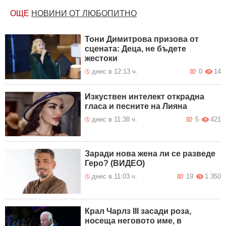
ОЩЕ
НОВИНИ ОТ ЛЮБОПИТНО
Тони Димитрова призова от
сцената: Деца, не бъдете
жестоки
днес в 12:13 ч.
0
14
Изкуствен интелект открадна
гласа и песните на Лияна
днес в 11:38 ч.
5
421
Заради нова жена ли се разведе
Геро? (ВИДЕО)
днес в 11:03 ч.
19
1 350
Крал Чарлз III засади роза,
носеща неговото име, в