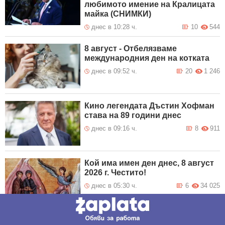
любимото имение на Кралицата
майка (СНИМКИ)
днес в 10:28 ч.
10
544
8 август - Отбелязваме
международния ден на котката
днес в 09:52 ч.
20
1 246
Кино легендата Дъстин Хофман
става на 89 години днес
днес в 09:16 ч.
8
911
Кой има имен ден днес, 8 август
2026 г. Честито!
днес в 05:30 ч.
6
34 025
Тайният код на тирето: Какво