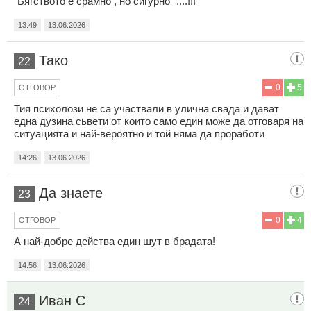
"Бягството е срамно , но сигурно "....!!!
13:49
13.06.2026
Тако
22
0
5
ОТГОВОР
Тия психолози не са участвали в улична свада и дават
една дузина сьвети от които само един може да отговаря на
ситуацията и най-вероятно и той няма да проработи
14:26
13.06.2026
Да знаете
23
0
4
ОТГОВОР
А най-добре действа един шут в брадата!
14:56
13.06.2026
Иван С
24