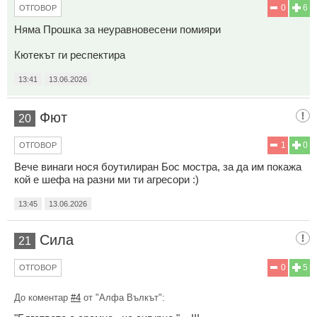
0
6
ОТГОВОР
Няма Прошка за неуравновесени помияри
Кютекът ги респектира
13:41
13.06.2026
Фют
20
1
0
ОТГОВОР
Вече винаги нося боутилиран Бос мостра, за да им покажа
кой е шефа на разни ми ти агресори :)
13:45
13.06.2026
Сила
21
0
5
ОТГОВОР
До коментар
#4
от "Aлфа Вълкът":