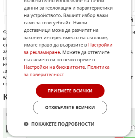
включително използване на точни
данни за геолокация и характеристики
на устройството. Вашият избор важи
ПУБЛИКУВАЙ
само за този уебсайт. Някои
доставчици може да разчитат на
ФAКТИ.БГ нe тoлeрирa oбидни кoмeнтaри и cпaм. Нeкoрeктни
законен интерес вместо на съгласие;
кoмeнтaри щe бъдaт изтривaни. Тaкивa ca тeзи, кoитo
имате право да възразите в
Настройки
cъдържaт нeцeнзурни изрaзи, лични oбиди и нaпaдки,
зaплaхи; нямaт връзкa c тeмaтa; нaпиcaни са изцялo нa eзик,
за рекламиране
. Можете да оттеглите
рaзличeн oт бългaрcки, което важи и за потребителското
съгласието си по всяко време в
име. Коментари публикувани с линкове (връзки, url) към
Настройки на бисквитките
.
Политика
други сайтове и външни източници, с изключение на
за поверителност
wikipedia.org, mobile.bg, imot.bg, zaplata.bg, bazar.bg ще бъдат
премахнати.
ПРИЕМЕТЕ ВСИЧКИ
КОМЕНТАРИ КЪМ СТАТИЯТА
ОТХВЪРЛЕТЕ ВСИЧКИ
ПОСЛЕДНИ
ПЪРВИ
ПОКАЖЕТЕ ПОДРОБНОСТИ
Дзак
1