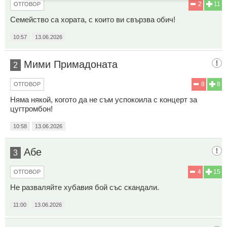
2
11
ОТГОВОР
Семейство са хората, с които ви свързва обич!
10:57
13.06.2026
Мими Примадоната
2
8
8
ОТГОВОР
Няма някой, когото да не съм успокоила с концерт за
цугтромбон!
10:58
13.06.2026
Абе
3
4
15
ОТГОВОР
Не разваляйте хубавия бой със скандали.
11:00
13.06.2026