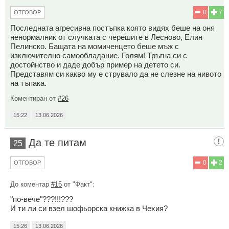
0
7
ОТГОВОР
Последната агресивна постъпка която видях беше на оня
ненормалник от случката с черешите в Лесново, Елин
Пелинско. Бащата на момиченцето беше мъж с
изключително самообладание. Голям! Тръгна си с
достойнство и даде добър пример на детето си.
Представям си какво му е струвало да не слезне на нивото
на тъпака.
Коментиран от
#26
15:22
13.06.2026
Да те питам
25
0
2
ОТГОВОР
До коментар
#15
от "Факт":
"по-вече"???!!!???
И ти ли си взел шофьорска книжка в Чехия?
15:26
13.06.2026