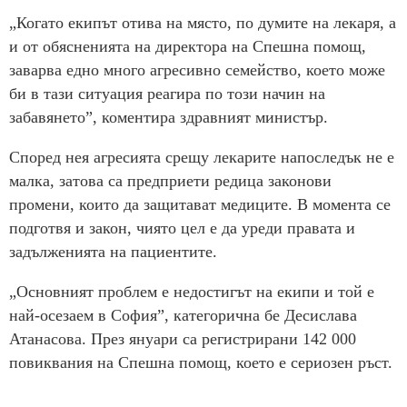
„Когато екипът отива на място, по думите на лекаря, а
и от обясненията на директора на Спешна помощ,
заварва едно много агресивно семейство, което може
би в тази ситуация реагира по този начин на
забавянето”, коментира здравният министър.
Според нея агресията срещу лекарите напоследък не е
малка, затова са предприети редица законови
промени, които да защитават медиците. В момента се
подготвя и закон, чиято цел е да уреди правата и
задълженията на пациентите.
„Основният проблем е недостигът на екипи и той е
най-осезаем в София”, категорична бе Десислава
Атанасова. През януари са регистрирани 142 000
повиквания на Спешна помощ, което е сериозен ръст.