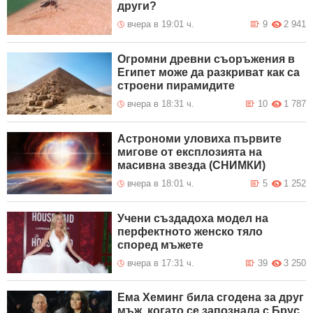
други?
вчера в 19:01 ч.
9
2 941
Огромни древни съоръжения в
Египет може да разкриват как са
строени пирамидите
вчера в 18:31 ч.
10
1 787
Астрономи уловиха първите
мигове от експлозията на
масивна звезда (СНИМКИ)
вчера в 18:01 ч.
5
1 252
Учени създадоха модел на
перфектното женско тяло
според мъжете
вчера в 17:31 ч.
39
3 250
Ема Хеминг била сгодена за друг
мъж, когато се запознала с Брус