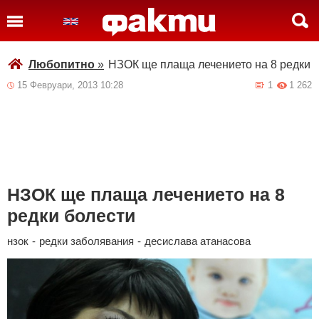
Любопитно
»
НЗОК ще плаща лечението на 8 редки 
15 Февруари, 2013 10:28
1
1 262
НЗОК ще плаща лечението на 8
редки болести
нзок
-
редки заболявания
-
десислава атанасова