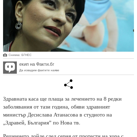
Снимка: БГНЕС
екип на Факти.бг
Да извадим фактите наяве
Здравната каса ще плаща за лечението на 8 редки
заболявания от тази година, обяви здравният
министър Десислава Атанасова в студиото на
„Здравей, България” по Нова тв.
Решението дойде след серия от протести на хора с