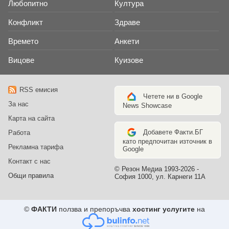
Любопитно
Култура
Конфликт
Здраве
Времето
Анкети
Вицове
Куизове
RSS емисия
Четете ни в Google
За нас
News Showcase
Карта на сайта
Добавете Факти.БГ
Работа
като предпочитан източник в
Рекламна тарифа
Google
Контакт с нас
© Резон Медиа 1993-2026 -
Общи правила
София 1000, ул. Карнеги 11А
©
ФАКТИ
ползва и препоръчва
хостинг услугите
на