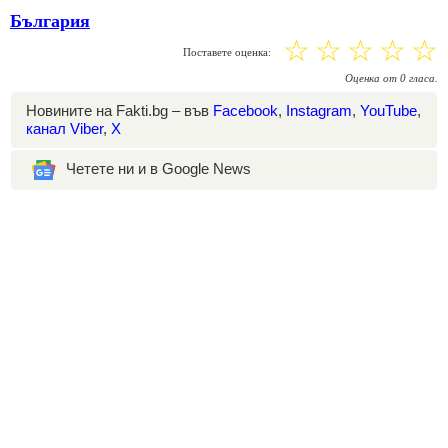
България
☆
☆
☆
☆
☆
Поставете оценка:
Оценка
от
0
гласа.
Новините на Fakti.bg – във
Facebook
,
Instagram
,
YouTube
,
канал Viber
,
X
Четете ни и в Google News