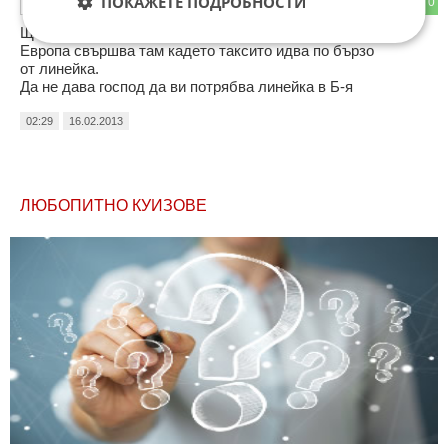
ПОКАЖЕТЕ ПОДРОБНОСТИ
0
0
ОТГОВОР
Ще перефразирам една поговорка.
Европа свършва там кадето таксито идва по бързо
от линейка.
Да не дава господ да ви потрябва линейка в Б-я
02:29
16.02.2013
ЛЮБОПИТНО КУИЗОВЕ