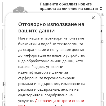
Пациенти обжалват новите
правила за лечение на хепатит C
13.01.2017
0
1 118
×
Отговорно използване на
вашите данни
НЗОК задлъжня и към джипита и
стоматолози
Ние и нашите партньори използваме
12.01.2017
0
1 432
бисквитки и подобни технологии, за
да съхраняваме и получаваме достъп
до информация на вашето устройство
и да обработваме лични данни, като
вашия IP адрес, уникални
идентификатори и данни за
сърфиране, за персонализирани
реклами и съдържание, измерване на
Напиши коментар:
реклами и съдържание, анализ на
аудиторията и подобряване на
услугите.
Доставчици от трети страни