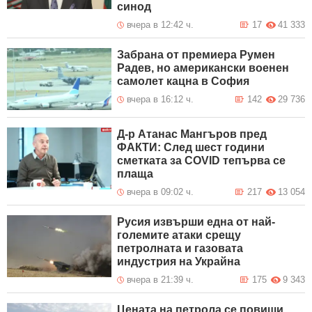
синод
вчера в 12:42 ч.
17
41 333
Забрана от премиера Румен
Радев, но американски военен
самолет кацна в София
вчера в 16:12 ч.
142
29 736
Д-р Атанас Мангъров пред
ФАКТИ: След шест години
сметката за COVID тепърва се
плаща
вчера в 09:02 ч.
217
13 054
Русия извърши една от най-
големите атаки срещу
петролната и газовата
индустрия на Украйна
вчера в 21:39 ч.
175
9 343
Цената на петрола се повиши,