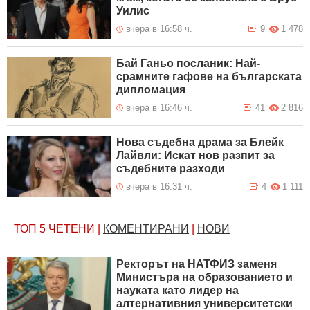
Уилис
вчера в 16:58 ч.
9
1 478
Бай Ганьо посланик: Най-
срамните гафове на българската
дипломация
вчера в 16:46 ч.
41
2 816
Нова съдебна драма за Блейк
Лайвли: Искат нов разпит за
съдебните разходи
вчера в 16:31 ч.
4
1 111
ТОП 5
ЧЕТЕНИ
|
КОМЕНТИРАНИ
|
НОВИ
Ректорът на НАТФИЗ заменя
Министъра на образованието и
науката като лидер на
алтернативния университетски