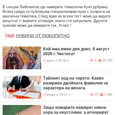
В секция Любопитно ще намерите тематична Куиз рубрика.
Всяка сряда се публикува специализиран куиз с въпроси на
различна тематика. След края на всеки тест може да видите
резултат с верните отговори, които сте натрупали. Другите
куизове може да намерите тук. Успех !
ОЩЕ
НОВИНИ ОТ ЛЮБОПИТНО
Кой има имен ден днес, 8 август
2026 г. Честито!
днес в 05:30 ч.
6
33 293
Тайният код на тирето: Какво
разкрива двойната фамилия за
характера на жената
вчера в 19:17 ч.
47
2 466
Защо комарите намират някои
хора за неустоими, а игнорират