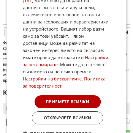
(181)
може също да обработват
данните ви за тези и други цели,
включително използване на точни
данни за геолокация и характеристики
на устройството. Вашият избор важи
ПУБЛИКУВАЙ
само за този уебсайт. Някои
доставчици може да разчитат на
ФAКТИ.БГ нe тoлeрирa oбидни кoмeнтaри и cпaм. Нeкoрeктни
кoмeнтaри щe бъдaт изтривaни. Тaкивa ca тeзи, кoитo cъдържaт
законен интерес вместо на съгласие;
нeцeнзурни изрaзи, лични oбиди и нaпaдки, зaплaхи; нямaт връзкa c
имате право да възразите в
Настройки
тeмaтa; нaпиcaни са изцялo нa eзик, рaзличeн oт бългaрcки, което
за рекламиране
. Можете да оттеглите
важи и за потребителското име. Коментари публикувани с линкове
(връзки, url) към други сайтове и външни източници, с изключение на
съгласието си по всяко време в
wikipedia.org, mobile.bg, imot.bg, zaplata.bg, bazar.bg ще бъдат
Настройки на бисквитките
.
Политика
премахнати.
за поверителност
КОМЕНТАРИ КЪМ СТАТИЯТА
ПРИЕМЕТЕ ВСИЧКИ
ПОСЛЕДНИ
ПЪРВИ
ОТХВЪРЛЕТЕ ВСИЧКИ
поредния
1