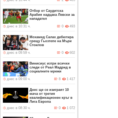
Отбор от Саудитска
Арабия надцака Левски за
нападател
днес в 10:31 ч.
0
493
Мохамед Салах дебютира
срещу Гьозтепе на Мъри
Стоилов
днес в 09:59 ч.
0
602
Винисиус изтри всички
следи от Реал Мадрид в
социалните мрежи
днес в 09:00 ч.
8
1 417
Днес ще се изиграят 10
мача от третия
квалификационен кръг в
Лига Европа
днес в 08:30 ч.
0
1 072