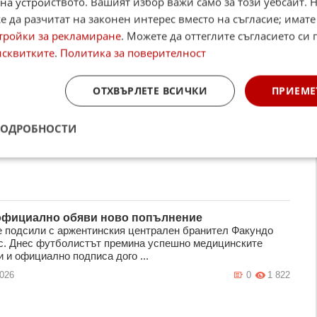
на устройството. Вашият избор важи само за този уебсайт. 
стите и треньорския щаб на "канарчетата" след успеха с
шампиона Лудогорец в срещ ...
 да разчитат на законен интерес вместо на съгласие; имате
тройки за рекламиране
. Можете да оттеглите съгласието си 
2026
7
3 323
исквитките
.
Политика за поверителност
ОТХВЪРЛЕТЕ ВСИЧКИ
ПРИЕМЕ
 официално представи ново попълнение
привлече Дейвид Малембана, съобщават от клуба в
ник. За последно 30-годишният защитник носи екипа на
ПОДРОБНОСТИ
. Националът на Мозамбик ...
2026
1
1 800
фициално обяви ново попълнение
 подсили с аржентинския централен бранител Факундо
с. Днес футболистът премина успешно медицинските
 и официално подписа дого ...
2026
0
1 822