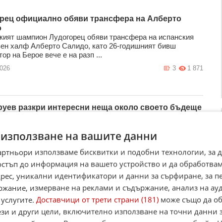
рец официално обяви трансфера на Алберто
о
кият шампион Лудогорец обяви трансфера на испанския
ен халф Алберто Салидо, като 26-годишният бивш
ор на Берое вече е на разп ...
2026
3
1 871
руев разкри интересни неща около своето бъдеще
с
кият халф на Лийдс Илия Груев разкри интересни неща
 използване на вашите данни
оето бъдеще на "Еланд Роуд". Както е известно, неговият
изтича през 2027 ...
артньори използваме бисквитки и подобни технологии, за 
2026
0
1 448
остъп до информация на вашето устройство и да обработва
адрес, уникални идентификатори и данни за сърфиране, за 
ржание, измерване на реклами и съдържание, анализ на ау
Филипов: Вили Вуцов да се научи да управлява
 услугите.
Доставчици от трети страни (181)
може също да об
пед
ези и други цели, включително използване на точни данни 
телят на Ботев Пловдив Илиян Филипов похвали