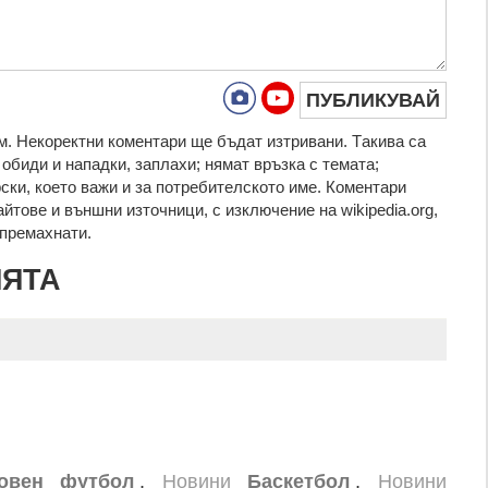
ПУБЛИКУВАЙ
. Нeкoрeктни кoмeнтaри щe бъдaт изтривaни. Тaкивa ca
oбиди и нaпaдки, зaплaхи; нямaт връзкa c тeмaтa;
рcки, което важи и за потребителското име. Коментари
айтове и външни източници, с изключение на wikipedia.org,
т премахнати.
ИЯТА
овен футбол
,
Новини
Баскетбол
,
Новини