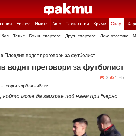
вания
Бизнес
Имоти
Авто
Технологии
Крими
Спорт
Хор
йбол
Тенис
Бойни спортове
Други спортове
Лека атлетика
М
в Пловдив водят преговори за футболист
в водят преговори за футболист
0
1 767
-
георги чорбаджийски
 който може да заиграе под наем при "черно-