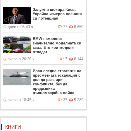
Залужни шокира Киев:
Украйна изчерпа военния
си потенциал
днес в 05:49 ч.
77
6 650
BMW намалява
значително моделната си
гама. Ето кои модели
отпадат
вчера в 20:20 ч.
7
6 144
Иран следва стратегия на
пресметната ескалация с
цел да разшири
конфликта, без да
предизвика
пълномащабна война
вчера в 18:45 ч.
37
5 289
КНИГИ