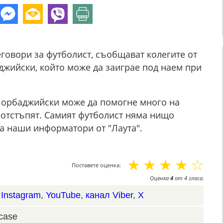
говори за футболист, съобщават колегите от
джийски, който може да заиграе под наем при
 Чорбаджийски може да помогне много на
реотстъпят. Самият футболист няма нищо
ха наши информатори от "Лаута".
☆
☆
☆
☆
☆
Поставете оценка:
Оценка
4
от
4
гласа.
,
Instagram
,
YouTube
,
канал Viber
,
X
case