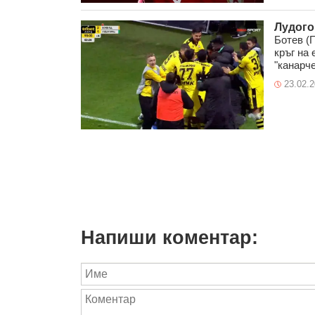
Лудого
Ботев (
кръг на 
"канарче
23.02.
Напиши коментар: