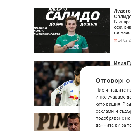
Лудого
Салид
Българс
офанзив
голмайст
24.02.
Илия Г
в Лийд
Българс
Отговорно
около св
договор 
Ние и нашите п
24.02.
и получаваме д
като вашия IP 
реклами и съдъ
Илиян 
подобряване на
велоси
данните ви за т
Благоде