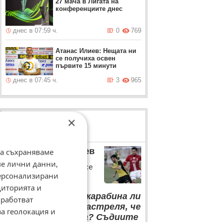
27 мача в Лигата на
конференциите днес
днес в 07:59 ч.
0
769
Атанас Илиев: Нещата ни
се получиха освен
първите 15 минути
днес в 07:45 ч.
3
965
×
ЛОВЦИ НА БИСЕРИ
Станислав Манолев
да съхраняваме
ме лични данни,
Футболистът на ЦСКА се
персонализирани
оплаква от съдиите
диторията и
“
Трябва някой с карабина ли
работват
да дойде и да ни застреля, че
за геолокация и
да ни дадат дузпа? Съдиите