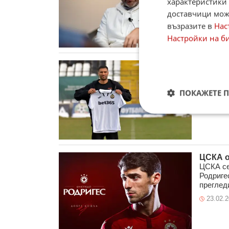
характеристики 
футболи
2:1 над 
доставчици може
възразите в
Нас
23.02.
Настройки на б
Славия
Славия 
понедел
ПОКАЖЕТЕ 
Монтана
23.02.
ЦСКА о
ЦСКА се
Родриге
прегледи
23.02.