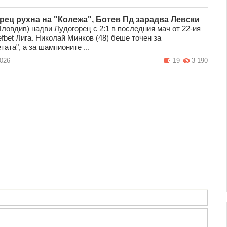
рец рухна на "Колежа", Ботев Пд зарадва Левски
Пловдив) надви Лудогорец с 2:1 в последния мач от 22-ия
efbet Лига. Николай Минков (48) беше точен за
тата", а за шампионите ...
2026
19
3 190