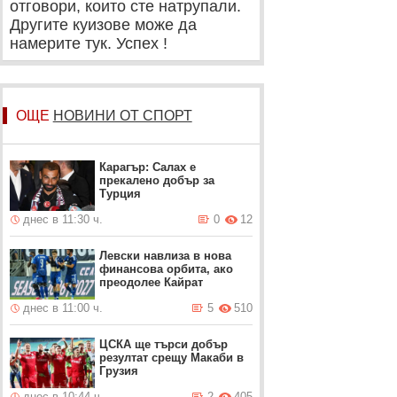
отговори, които сте натрупали.
Другите куизове може да
намерите тук. Успех !
ОЩЕ
НОВИНИ ОТ СПОРТ
Карагър: Салах е
прекалено добър за
Турция
днес в 11:30 ч.
0
12
Левски навлиза в нова
финансова орбита, ако
преодолее Кайрат
днес в 11:00 ч.
5
510
ЦСКА ще търси добър
резултат срещу Макаби в
Грузия
днес в 10:44 ч.
2
405