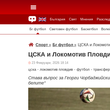
България
Свят
Мнения
Разслед
Здраве
Времето
Анкети
Вицове
Куизове
Бг футбол
Световен футбол
Баскетбол
Воле
Зимни спортове
Спорт
»
Бг футбол
»
ЦСКА и Локомоти
ЦСКА и Локомотив Пловди
23 Февруари, 2026 18:14
цска
-
локомотив пловдив
-
футбол
-
трансфер
Става въпрос за Георги Чорбаджийски,
белите"