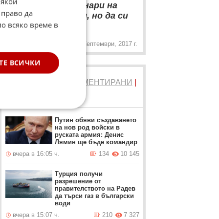
Някои
да ходят на семинари на
 право да
ФИФА ли, ФУФА ли, но да си
„
по всяко време в
вадят поуки!
27 Септември, 2017 г.
ТЕ ВСИЧКИ
ТОП 5
ЧЕТЕНИ
|
КОМЕНТИРАНИ
|
НОВИ
Путин обяви създаването
на нов род войски в
руската армия: Денис
Лямин ще бъде командир
вчера в 16:05 ч.
134
10 145
Турция получи
разрешение от
правителството на Радев
да търси газ в български
води
вчера в 15:07 ч.
210
7 327