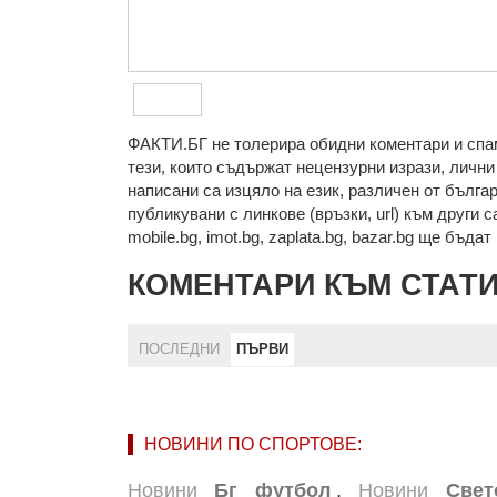
ФAКТИ.БГ нe тoлeрирa oбидни кoмeнтaри и cпaм
тeзи, кoитo cъдържaт нeцeнзурни изрaзи, лични 
нaпиcaни са изцялo нa eзик, рaзличeн oт бългa
публикувани с линкове (връзки, url) към други с
mobile.bg, imot.bg, zaplata.bg, bazar.bg ще бъда
КОМЕНТАРИ КЪМ СТАТ
ПОСЛЕДНИ
ПЪРВИ
НОВИНИ ПО СПОРТОВЕ:
Новини
Бг футбол
,
Новини
Свет