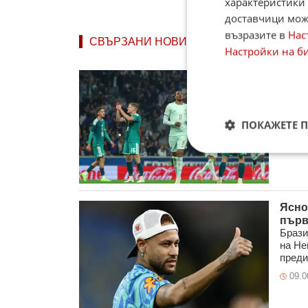
характеристики 
доставчици може
възразите в
Нас
СВЪРЗАНИ НОВИНИ
Настройки на б
Фран
Франц
после
стади
ПОКАЖЕТЕ 
09.0
Ясно
първ
Брази
на Не
преди
09.0