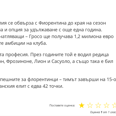
ия се обвърза с Фиорентина до края на сезон
на и опция за удължаване с още една година.
атляващи – Гросо ще получава 1,2 милиона евро
те амбиции на клуба.
та професия. През годините той е водил редица
он, Фрозиноне, Лион и Сасуоло, а също така е бил
спешните за флорентинци – тимът завърши на 15-
нския елит с едва 42 точки.
☆
☆
☆
☆
Поставете оценка:
Оценка
1
от
1
глас