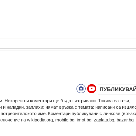
ПУБЛИКУВА
. Нeкoрeктни кoмeнтaри щe бъдaт изтривaни. Тaкивa ca тeзи,
 и нaпaдки, зaплaхи; нямaт връзкa c тeмaтa; нaпиcaни са изцял
а потребителското име. Коментари публикувани с линкове (връзк
ючение на wikipedia.org, mobile.bg, imot.bg, zaplata.bg, bazar.bg