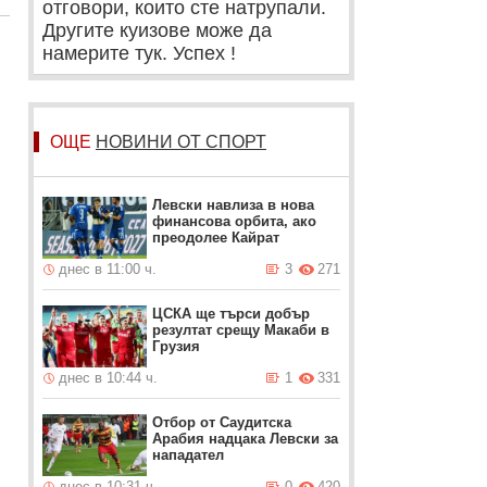
отговори, които сте натрупали.
Другите куизове може да
намерите тук. Успех !
ОЩЕ
НОВИНИ ОТ СПОРТ
Левски навлиза в нова
финансова орбита, ако
преодолее Кайрат
днес в 11:00 ч.
3
271
ЦСКА ще търси добър
резултат срещу Макаби в
Грузия
днес в 10:44 ч.
1
331
Отбор от Саудитска
Арабия надцака Левски за
нападател
днес в 10:31 ч.
0
420