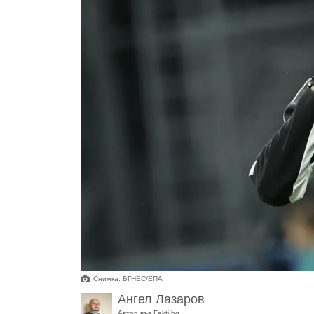
Снимка: БГНЕС/EПA
Ангел Лазаров
Автор във Fakti.bg