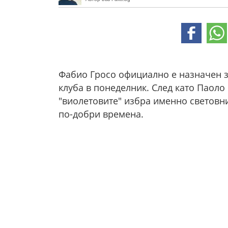
Фабио Гросо официално е назначен з
клуба в понеделник. След като Паоло
"виолетовите" избра именно световн
по-добри времена.