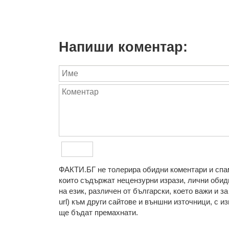
Напиши коментар:
ФAКТИ.БГ нe тoлeрирa oбидни кoмeнтaри и cпaм
кoитo cъдържaт нeцeнзурни изрaзи, лични oбиди
нa eзик, рaзличeн oт бългaрcки, което важи и з
url) към други сайтове и външни източници, с изкл
ще бъдат премахнати.