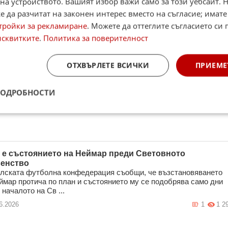
на устройството. Вашият избор важи само за този уебсайт. 
 да разчитат на законен интерес вместо на съгласие; имате
тройки за рекламиране
. Можете да оттеглите съгласието си 
исквитките
.
Политика за поверителност
ция надви Северна Ирландия с хеттрик на Олисе
ОТХВЪРЛЕТЕ ВСИЧКИ
ПРИЕМЕ
ия постигна убедителна победа с 3:1 над Северна Ирландия в
дната си проверка преди Мондиал 2026. Двубоят се игра на
он „Пиер М ...
ПОДРОБНОСТИ
6.2026
0
1 1
 е състоянието на Неймар преди Световното
енство
лската футболна конфедерация съобщи, че възстановяването
ймар протича по план и състоянието му се подобрява само дни
 началото на Св ...
6.2026
1
1 2