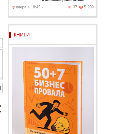
вчера в 18:45 ч.
37
5 209
КНИГИ
Й
o
и,