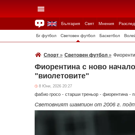
България
Свят
Мнения
Разслед
Здраве
Времето
Анкети
Вицове
Куизове
Бг футбол
Световен футбол
Баскетбол
Воле
Зимни спортове
Спорт
»
Световен футбол
»
Фиоренти
Фиорентина с ново начало
"виолетовите"
8 Юни, 2026 20:27
фабио гросо
-
старши треньор
-
фиорентина
-
п
Световният шампион от 2006 г. подп