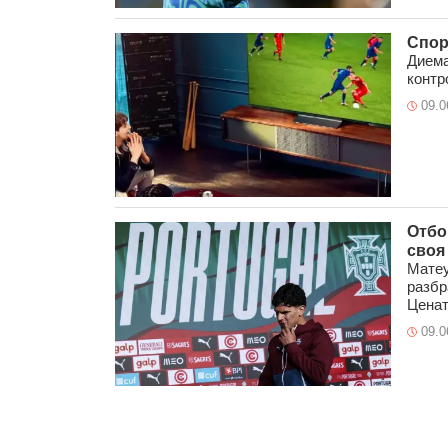
Спор
Диема
контр
09.0
Отбо
своя
Матеу
разбр
Цената
09.0