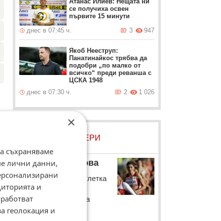
Атанас Илиев: Нещата ни
се получиха освен
първите 15 минути
днес в 07:45 ч.
3
947
Якоб Нееструп:
Панатинайкос трябва да
подобри „по малко от
всичко“ преди реванша с
ЦСКА 1948
днес в 07:30 ч.
2
1 026
×
ЛОВЦИ НА БИСЕРИ
да съхраняваме
Силвия Дънекова
ме лични данни,
персонализирани
Българската лекоатлетка
диторията и
на специална
работват
пресконференция за
допинга:
за геолокация и