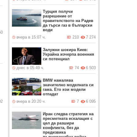
Турция получи
разрешение от
правителството на Радев
да търси газ в български
води
60
вчера в 15:07 ч.
210
7 274
Залужни шокира Киев:
Украйна изчерпа военния
си потенциал
днес в 05:49 ч.
74
6 503
BMW намалява
значително моделната си
гама. Ето кои модели
отпадат
92
вчера в 20:20 ч.
7
6 095
Иран следва стратегия на
пресметната ескалация с
цел да разшири
конфликта, без да
предизвика
пълномащабна война