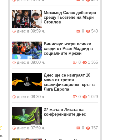
Мохамед Салах дебютира
срещу Гьозтепе на Мъри
Стоилов
днес в 09:59 ч.
0
540
Винисиус изтри всички
следи от Реал Мадрид в
социалните мрежи
днес в 09:00 ч.
8
1 365
Днес ще се изиграят 10
мача от третия
квалификационен кръг в
Лига Европа
о
днес в 08:30 ч.
0
1 029
27 мача в Лигата на
конференциите днес
☆
днес в 07:59 ч.
0
757
а.