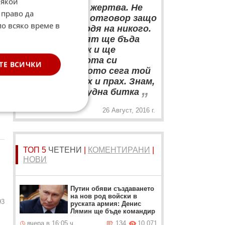
Някои
“
Може да съм жертва. Не
 право да
мога да си дам отговор защо
по всяко време в
аз. Аз не се сърдя на никого.
Ако ме оневинят ще бъда
щастлив човек и ще
продължа живота си
ТЕ ВСИЧКИ
нормално, защото сега той
е разбит на пух и прах. Знам,
„
че ще бъде трудна битка
34
26 Август, 2016 г.
ТОП 5
ЧЕТЕНИ
|
КОМЕНТИРАНИ
|
НОВИ
Путин обяви създаването
на нов род войски в
93
руската армия: Денис
Лямин ще бъде командир
вчера в 16:05 ч.
134
10 071