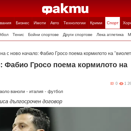
вания
Бизнес
Имоти
Авто
Технологии
Крими
Спорт
Хор
йбол
Тенис
Бойни спортове
Други спортове
Лека атлетика
М
на с ново начало: Фабио Гросо поема кормилото на "виолет
: Фабио Гросо поема кормилото на
0
1 2
аоло ваноли
-
италия
-
футбол
иса дългосрочен договор