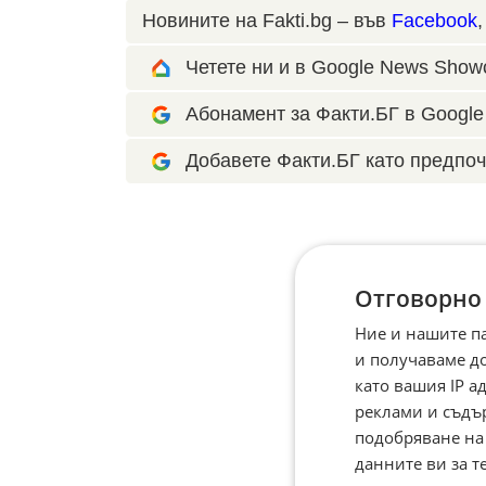
Новините на Fakti.bg – във
Facebook
Четете ни и в Google News Show
Абонамент за Факти.БГ в Google 
Добавете Факти.БГ като предпоч
Отговорно
Ние и нашите п
и получаваме д
като вашия IP 
реклами и съдъ
подобряване на
данните ви за т