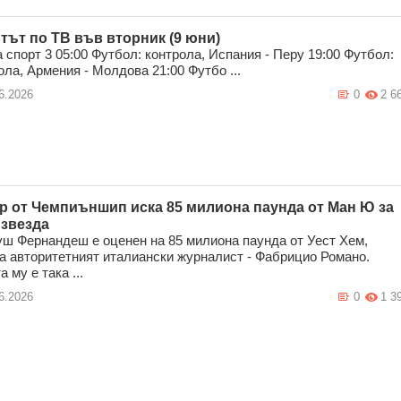
тът по ТВ във вторник (9 юни)
 спорт 3 05:00 Футбол: контрола, Испания - Перу 19:00 Футбол:
ола, Армения - Молдова 21:00 Футбо ...
6.2026
0
2 6
р от Чемпиъншип иска 85 милиона паунда от Ман Ю за
 звезда
ш Фернандеш е оценен на 85 милиона паунда от Уест Хем,
а авторитетният италиански журналист - Фабрицио Романо.
 му е така ...
6.2026
0
1 3