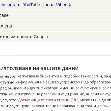
,
Instagram
,
YouTube
,
канал Viber
,
X
case
Alerts
итан източник в Google
 използване на вашите данни
артньори използваме бисквитки и подобни технологии, за 
остъп до информация на вашето устройство и да обработва
адрес, уникални идентификатори и данни за сърфиране, за 
ржание, измерване на реклами и съдържание, анализ на ау
 услугите.
Доставчици от трети страни (181)
може също да об
ези и други цели, включително използване на точни данни 