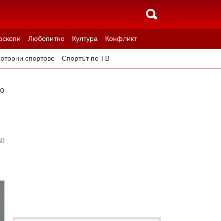
оскопи
Любопитно
Култура
Конфликт
оторни спортове
Спортът по ТВ
овите"
60