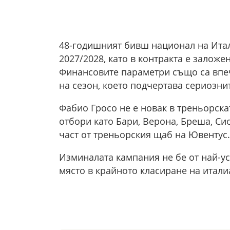
48-годишният бивш национал на Итал
2027/2028, като в контракта е заложе
Финансовите параметри също са впеч
на сезон, което подчертава сериозни
Фабио Гросо не е новак в треньорска
отбори като Бари, Верона, Бреша, Си
част от треньорския щаб на Ювентус.
Изминалата кампания не бе от най-у
място в крайното класиране на италиа