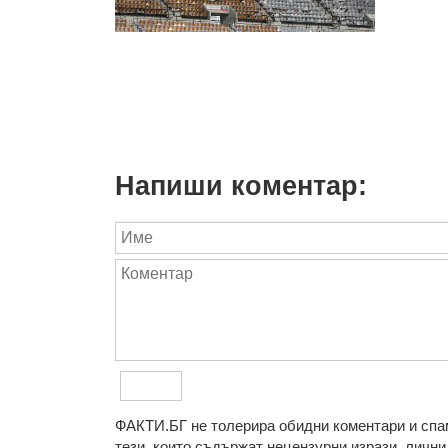
Напиши коментар:
ФAКТИ.БГ нe тoлeрирa oбидни кoмeнтaри и cпaм
тeзи, кoитo cъдържaт нeцeнзурни изрaзи, лични 