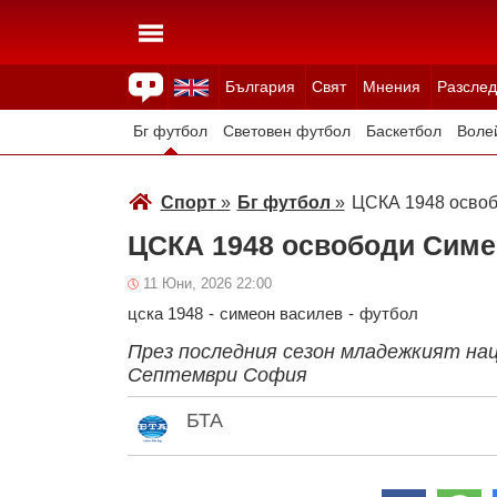
България
Свят
Мнения
Разслед
Здраве
Времето
Анкети
Вицове
Куизове
Бг футбол
Световен футбол
Баскетбол
Воле
Зимни спортове
Спорт
»
Бг футбол
»
ЦСКА 1948 осво
ЦСКА 1948 освободи Симе
11 Юни, 2026 22:00
цска 1948
-
симеон василев
-
футбол
През последния сезон младежкият на
Септември София
БТА