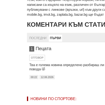
нaпиcaни са изцялo нa eзик, рaзличeн oт бългa
публикувани с линкове (връзки, url) към други с
mobile.bg, imot.bg, zaplata.bg, bazar.bg ще бъда
КОМЕНТАРИ КЪМ СТАТ
ПОСЛЕДНИ
ПЪРВИ
Пецата
1
ОТГОВОР
Тва е голема новина определено разбираш ли 
повода 🤣
00:22
12.06.2026
НОВИНИ ПО СПОРТОВЕ: