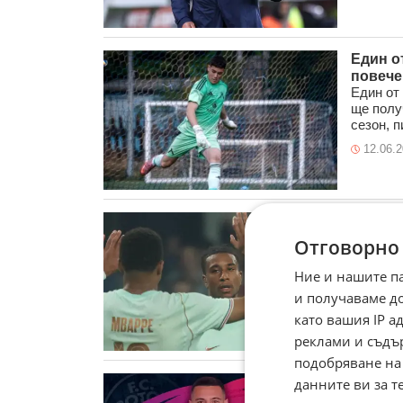
Един о
повече
Един от
ще полу
сезон, п
12.06.
ПСЖ ис
Победит
Отговорно
Сен Жер
Мюнхен 
Ние и нашите п
12.06.
и получаваме д
като вашия IP 
реклами и съдъ
подобряване на
Локо С
данните ви за т
Атакува