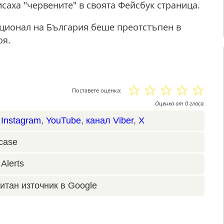
саха "червените" в своята Фейсбук страница.
ционал на България беше преотстъпен в
оя.
☆
☆
☆
☆
☆
Поставете оценка:
Оценка
от
0
гласа.
,
Instagram
,
YouTube
,
канал Viber
,
X
case
Alerts
итан източник в Google