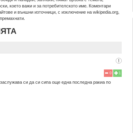
рcки, което важи и за потребителското име. Коментари
айтове и външни източници, с изключение на wikipedia.org,
т премахнати.
ИЯТА
0
1
заслужава си да си сипа още една последна ракиа по