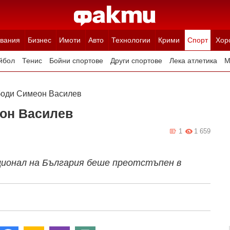
вания
Бизнес
Имоти
Авто
Технологии
Крими
Спорт
Хор
йбол
Тенис
Бойни спортове
Други спортове
Лека атлетика
М
боди Симеон Василев
он Василев
1
1 659
ционал на България беше преотстъпен в