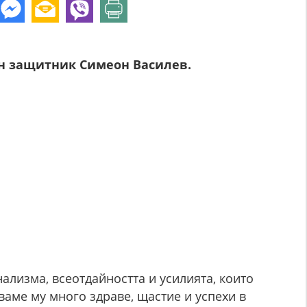
ен защитник Симеон Василев.
лизма, всеотдайността и усилията, които
аме му много здраве, щастие и успехи в