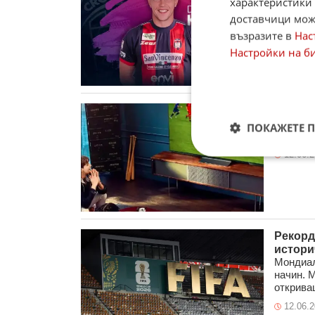
характеристики 
попълне
доставчици може
(Бургас)
възразите в
Нас
12.06.
Настройки на б
Спортъ
05.00 Ю
ПОКАЖЕТЕ 
купа БНТ
12.06.
Рекорд
истори
Мондиал
начин. 
откриващ
12.06.