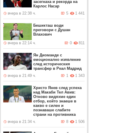
засегнаха и рекорда на
Карлос Насар
вчера в 22:38 ч.
5
1 441
Бешикташ води
преговори с Душан
Влахович
вчера в 22:14 ч.
0
811
Ян Диоманде с
емоционално изявление
след историческия
трансфер в Реал Мадрид
вчера в 21:49 ч.
1
1 343
Христо Янев след успеха
над Макаби Тел Авив:
Отново видяхме един
отбор, който знаеше в
какво е силен и
познаваше слабите
страни на противника
вчера в 21:34 ч.
8
1 506