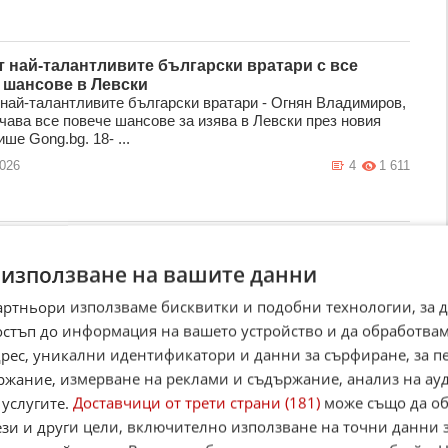
т най-талантливите български вратари с все
 шансове в Левски
 най-талантливите български вратари - Огнян Владимиров,
чава все повече шансове за изява в Левски през новия
ише Gong.bg. 18- ...
2026
4
1 611
ка Майкъл Олисе
елят в Шампионска лига от последните два сезона Пари
 използване на вашите данни
мен е заинтересован да придобие крилото на Байерн
Майкъл Олисе това лято, ...
артньори използваме бисквитки и подобни технологии, за 
2026
0
1 191
остъп до информация на вашето устройство и да обработва
адрес, уникални идентификатори и данни за сърфиране, за 
ржание, измерване на реклами и съдържание, анализ на ау
 услугите.
Доставчици от трети страни (181)
може също да об
офия с първо лятно попълнение
ези и други цели, включително използване на точни данни 
щият полузащитник Димитър Костадинов е първото лятно