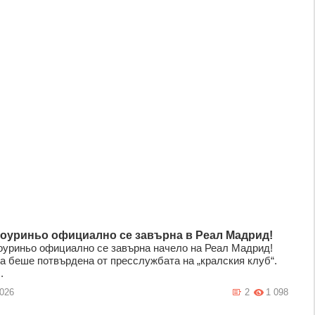
оуриньо официално се завърна в Реал Мадрид!
уриньо официално се завърна начело на Реал Мадрид!
а беше потвърдена от пресслужбата на „кралския клуб“.
.
2026
2
1 098