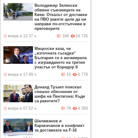
Володимир Зеленски
обвини съюзниците на
Киев: Отказът от доставки
на ПВО ракети цели да ни
направи по-отстъпчиви в
преговорите
вчера в 12:37 ч.
168
16 726
Мицкоски каза, че
„източната съседка“
България се е ангажирала
с изграждането на третия
участък от Коридор 8
вчера в 17:49 ч.
15
6 778
Доналд Тръмп поискал
спешно обяснение от
шефа на Пентагона: Къде
са ракетите?
вчера в 07:52 ч.
78
6 359
Шаламанов и
Каракачанов в конфликт
за доставката на F-16