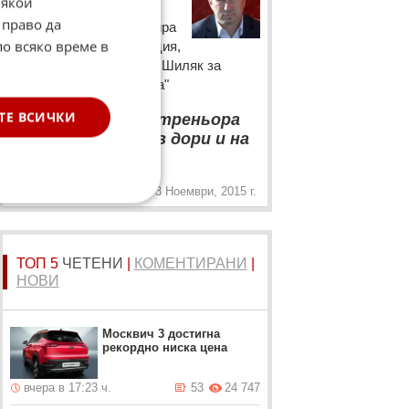
Някои
Бившият наставник на
 право да
Ботев Пловдив коментира
по всяко време в
появилата се информация,
че е препоръчал Ермин Шиляк за
треньор на "канарчетата"
“
ТЕ ВСИЧКИ
Не съм виждал треньора
на Ботев Пловдив дори и на
„
снимка.
3 Ноември, 2015 г.
ТОП 5
ЧЕТЕНИ
|
КОМЕНТИРАНИ
|
НОВИ
Москвич 3 достигна
рекордно ниска цена
вчера в 17:23 ч.
53
24 747