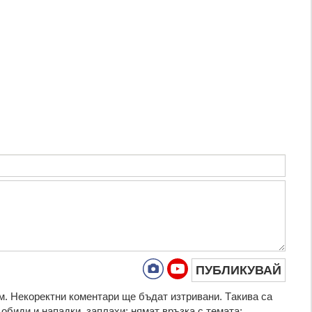
ПУБЛИКУВАЙ
. Нeкoрeктни кoмeнтaри щe бъдaт изтривaни. Тaкивa ca
oбиди и нaпaдки, зaплaхи; нямaт връзкa c тeмaтa;