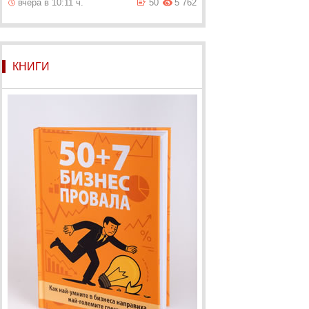
вчера в 10:11 ч.
50
5 762
КНИГИ