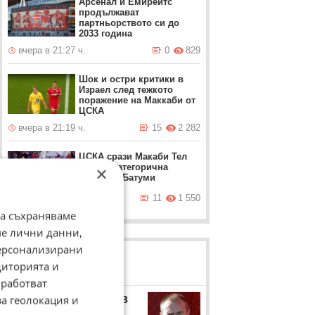
Арсенал и Емирейтс
продължават
партньорството си до
2033 година
вчера в 21:27 ч.
0
829
Шок и остри критики в
Израел след тежкото
поражение на Маккаби от
ЦСКА
вчера в 21:19 ч.
15
2 282
ЦСКА срази Макаби Тел
Авив с категорична
×
победа в Батуми
вчера в 20:57 ч.
11
1 550
да съхраняваме
ме лични данни,
персонализирани
ЛОВЦИ НА БИСЕРИ
диторията и
работват
Станимир Стоилов
за геолокация и