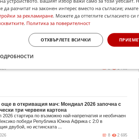
на устройството. Вашият избор важи само за този уебсайт. 
ние на Локомотив (София) и преминава от Черноморец
 да разчитат на законен интерес вместо на съгласие; имате
 по изричното настояв ...
тройки за рекламиране
. Можете да оттеглите съгласието си 
2026
0
1 354
исквитките
.
Политика за поверителност
ОТХВЪРЛЕТЕ ВСИЧКИ
ПРИЕМЕ
т по ТВ в петък (12 юни)
жна Корея – Чехия БНТ 1, БНТ 3 10.00 Петобой, световна
ПОДРОБНОСТИ
 3 10.55 Формула 3, тренировка за Гран при на Барсе ...
2026
2
1 785
 още в откриващия мач: Мондиал 2026 започна с
чески три червени картона
 2026 стартира по възможно най-напрегнатия и необичаен
Мексико победи Република Южна Африка с 2:0 в
ия двубой, но истинската ...
2026
8
2 695