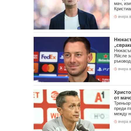
мач, изи
Кристиан
вчера в
Нюкасъ
„сврак
Нюкасъл
Яйсле з
ръководс
вчера в
Христо
от мач
Треньор
преди п
между не
вчера в