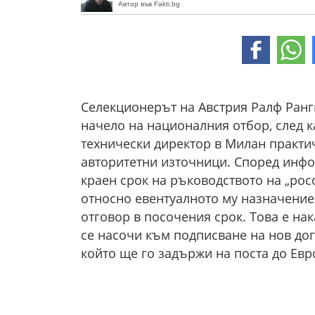
Автор във Fakti.bg
Селекционерът на Австрия Ралф Ранг
начело на националния отбор, след к
технически директор в Милан практи
авторитетни източници. Според инфо
краен срок на ръководството на „рос
относно евентуалното му назначение
отговор в посочения срок. Това е на
се насочи към подписване на нов дог
който ще го задържи на поста до Евро