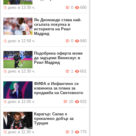
днес в 13:30 ч.
0
680
Ян Диоманде става най-
скъпата покупка в
историята на Реал
Мадрид
днес в 12:59 ч.
0
840
Подобрена оферта може
да задържи Винисиус в
Реал Мадрид
днес в 12:30 ч.
1
601
ФИФА и Инфантино се
извиниха за плана за
продажба на Световното
днес в 12:00 ч.
10
832
Карагър: Салах е
прекалено добър за
Турция
днес в 11:30 ч.
3
775