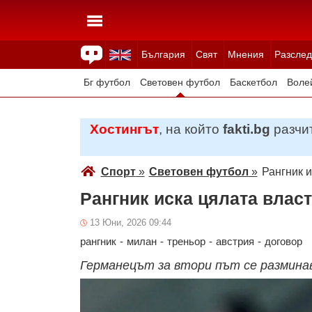
България
Свят
Мнения
Разслед
Здраве
Времето
Анкети
Вицове
Куизове
Бг футбол
Световен футбол
Баскетбол
Воле
Зимни спортове
Хостингът
, на който
fakti.bg
разчит
Спорт
»
Световен футбол
»
Рангник и
Рангник иска цялата власт
13 Юни, 2026 09:44
рангник
-
милан
-
треньор
-
австрия
-
договор
Германецът за втори път се размина