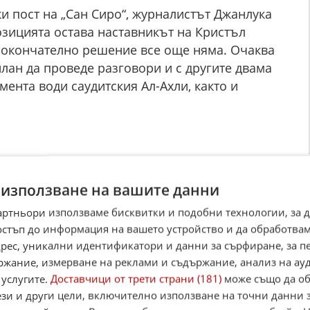
и пост на „Сан Сиро“, журналистът Джанлука
озицията остава наставникът на Кристъл
 окончателно решение все още няма. Очаква
лан да проведе разговори и с другите двама
мента води саудитския Ал-Ахли, както и
☆
☆
☆
☆
☆
Поставете оценка:
 използване на вашите данни
Оценка
1
от
3
гласа.
артньори използваме бисквитки и подобни технологии, за 
,
Instagram
,
YouTube
,
канал Viber
,
X
остъп до информация на вашето устройство и да обработва
case
адрес, уникални идентификатори и данни за сърфиране, за 
ржание, измерване на реклами и съдържание, анализ на ау
Alerts
 услугите.
Доставчици от трети страни (181)
може също да об
ези и други цели, включително използване на точни данни 
итан източник в Google