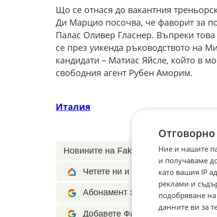
Що се отнася до вакантния треньорск
Ди Марцио посочва, че фаворит за п
Палас Оливер Гласнер. Въпреки това
се през уикенда ръководството на Ми
кандидати – Матиас Яйсле, който в мо
свободния агент Рубен Аморим.
Италия
Отговорно
Ние и нашите п
Новините на Fakti.bg – във
Facebook
и получаваме д
Четете ни и в Google News Show
като вашия IP 
реклами и съдъ
Абонамент за Факти.БГ в Google 
подобряване на
данните ви за т
Добавете Факти.БГ като предпоч