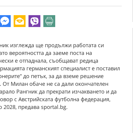
ник изглежда ще продължи работата си
ато вероятността да заеме поста на
чески е отпаднала, съобщават редица
рмацията германският специалист е поставил
онерите“ до петък, за да вземе решение
. От Милан обаче не са дали окончателен
карало Рангник да прекрати изчакването и да
овор с Австрийската футболна федерация,
 2028, предава sportal.bg.