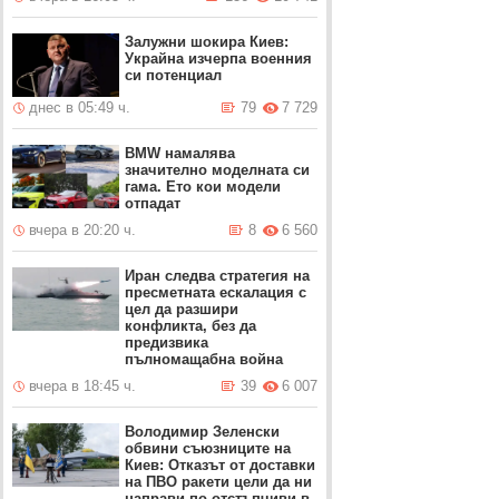
Залужни шокира Киев:
Украйна изчерпа военния
си потенциал
днес в 05:49 ч.
79
7 729
BMW намалява
значително моделната си
гама. Ето кои модели
отпадат
вчера в 20:20 ч.
8
6 560
Иран следва стратегия на
пресметната ескалация с
цел да разшири
конфликта, без да
предизвика
пълномащабна война
вчера в 18:45 ч.
39
6 007
Володимир Зеленски
обвини съюзниците на
Киев: Отказът от доставки
на ПВО ракети цели да ни
направи по-отстъпчиви в