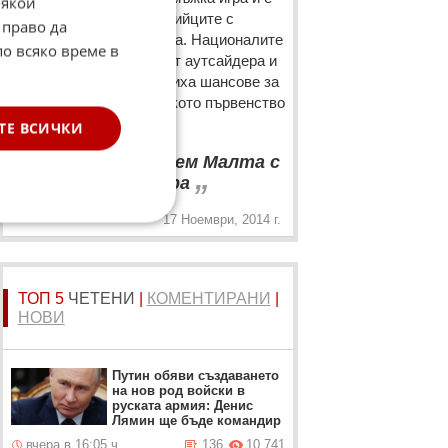
Някои
трябвало да бием малтийците с
 право да
шамари дори, а не с игра. Националите
по всяко време в
ни не успяха да победят аутсайдера и
до голяма степен загубиха шансове за
класиране на европейското първенство
след две години.
ТЕ ВСИЧКИ
“
Трябваше да бием Малта с
„
шамари, а не с игра
17 Ноември, 2014 г.
ТОП 5
ЧЕТЕНИ
|
КОМЕНТИРАНИ
|
НОВИ
Путин обяви създаването
на нов род войски в
руската армия: Денис
Лямин ще бъде командир
вчера в 16:05 ч.
136
10 741