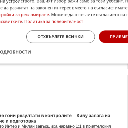
на устройството. Вашият избор важи само за този уебсайт. 
 да разчитат на законен интерес вместо на съгласие; имате
тройки за рекламиране
. Можете да оттеглите съгласието си 
исквитките
.
Политика за поверителност
ОТХВЪРЛЕТЕ ВСИЧКИ
ПРИЕМЕ
ПОДРОБНОСТИ
не гони резултати в контролите – Киву залага на
ие и подготовка
то Интер и Милан завършиха наравно 1:1 в приятелския