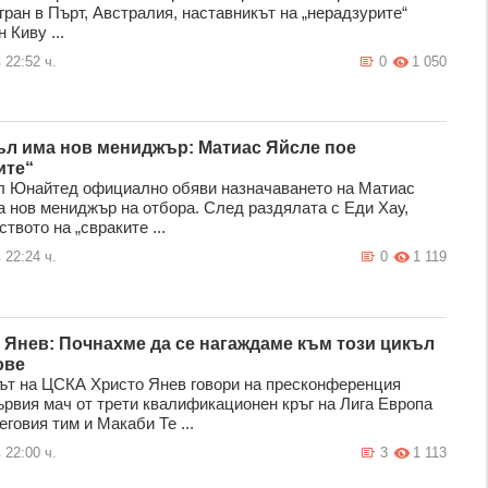
гран в Пърт, Австралия, наставникът на „нерадзурите“
 Киву ...
 22:52 ч.
0
1 050
л има нов мениджър: Матиас Яйсле пое
ите“
 Юнайтед официално обяви назначаването на Матиас
а нов мениджър на отбора. След раздялата с Еди Хау,
твото на „свраките ...
 22:24 ч.
0
1 119
 Янев: Почнахме да се нагаждаме към този цикъл
ове
ът на ЦСКА Христо Янев говори на пресконференция
ървия мач от трети квалификационен кръг на Лига Европа
говия тим и Макаби Те ...
 22:00 ч.
3
1 113