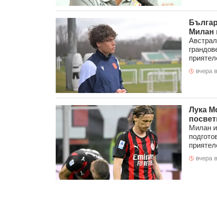
Българ
Милан 
Австрал
грандов
приятелс
вчера в
Лука М
посвет
Милан и
подгото
приятелс
вчера в