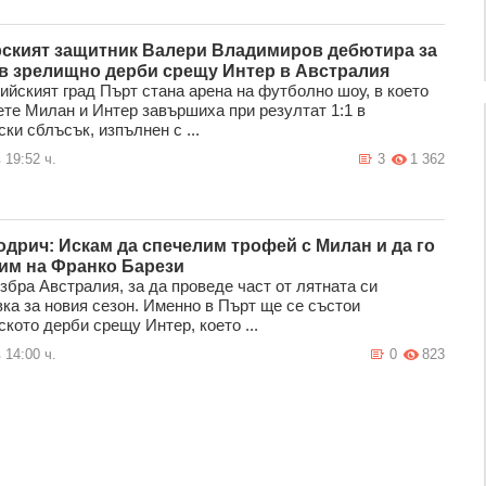
ският защитник Валери Владимиров дебютира за
в зрелищно дерби срещу Интер в Австралия
ийският град Пърт стана арена на футболно шоу, в което
ете Милан и Интер завършиха при резултат 1:1 в
ки сблъсък, изпълнен с ...
 19:52 ч.
3
1 362
одрич: Искам да спечелим трофей с Милан и да го
им на Франко Барези
збра Австралия, за да проведе част от лятната си
вка за новия сезон. Именно в Пърт ще се състои
кото дерби срещу Интер, което ...
 14:00 ч.
0
823