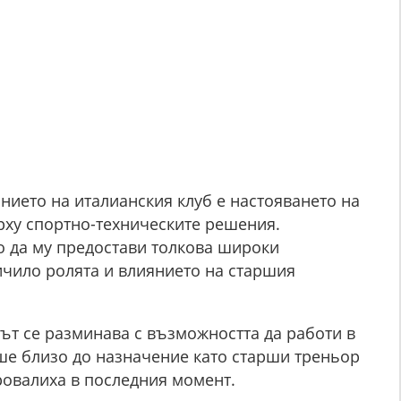
нието на италианския клуб е настояването на
рху спортно-техническите решения.
о да му предостави толкова широки
ичило ролята и влиянието на старшия
ът се разминава с възможността да работи в
ше близо до назначение като старши треньор
провалиха в последния момент.