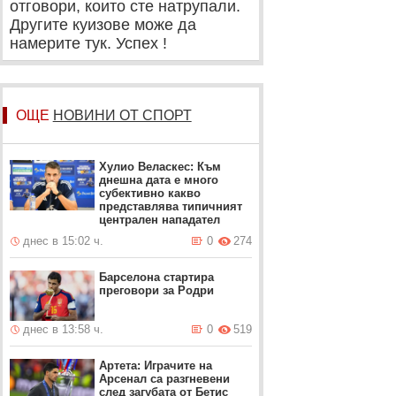
отговори, които сте натрупали.
Другите куизове може да
намерите тук. Успех !
ОЩЕ
НОВИНИ ОТ СПОРТ
Хулио Веласкес: Към
днешна дата е много
субективно какво
представлява типичният
централен нападател
днес в 15:02 ч.
0
274
Барселона стартира
преговори за Родри
днес в 13:58 ч.
0
519
Артета: Играчите на
Арсенал са разгневени
след загубата от Бетис