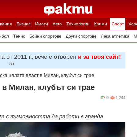
вания
Бизнес
Имоти
Авто
Технологии
Крими
Спорт
Хор
йбол
Тенис
Бойни спортове
Други спортове
Лека атлетика
М
а от 2011 г., вече е отворен
и за твоя сайт!
›››
ска цялата власт в Милан, клубът си трае
 в Милан, клубът си трае
0
1 244
ва с възможността да работи в гранда