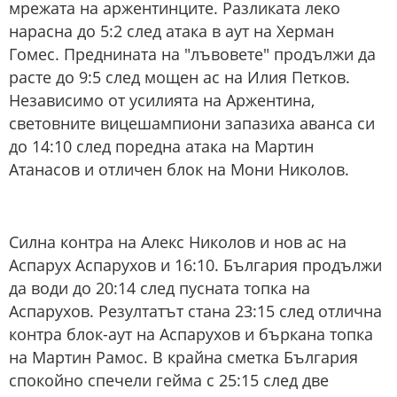
мрежата на аржентинците. Разликата леко
нарасна до 5:2 след атака в аут на Херман
Гомес. Преднината на "лъвовете" продължи да
расте до 9:5 след мощен ас на Илия Петков.
Независимо от усилията на Аржентина,
световните вицешампиони запазиха аванса си
до 14:10 след поредна атака на Мартин
Атанасов и отличен блок на Мони Николов.
Силна контра на Алекс Николов и нов ас на
Аспарух Аспарухов и 16:10. България продължи
да води до 20:14 след пусната топка на
Аспарухов. Резултатът стана 23:15 след отлична
контра блок-аут на Аспарухов и бъркана топка
на Мартин Рамос. В крайна сметка България
спокойно спечели гейма с 25:15 след две