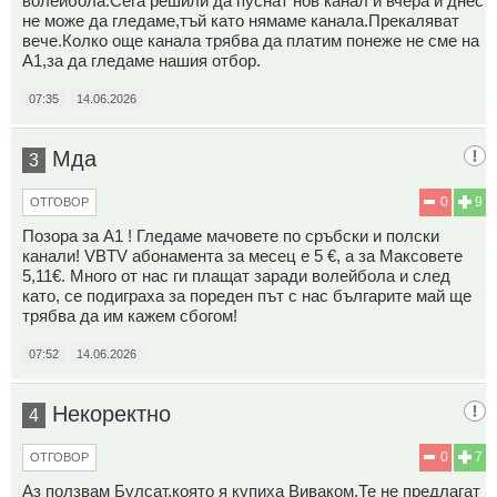
волейбола.Сега решили да пуснат нов канал и вчера и днес
не може да гледаме,тъй като нямаме канала.Прекаляват
вече.Колко още канала трябва да платим понеже не сме на
А1,за да гледаме нашия отбор.
07:35
14.06.2026
Мда
3
0
9
ОТГОВОР
Позора за А1 ! Гледаме мачовете по сръбски и полски
канали! VBTV абонамента за месец е 5 €, а за Максовете
5,11€. Много от нас ги плащат заради волейбола и след
като, се подиграха за пореден път с нас българите май ще
трябва да им кажем сбогом!
07:52
14.06.2026
Некоректно
4
0
7
ОТГОВОР
Аз ползвам Булсат,която я купиха Виваком.Те не предлагат