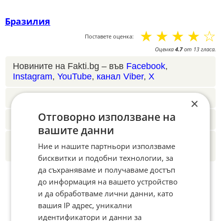
Бразилия
☆
☆
☆
☆
☆
Поставете оценка:
Оценка
4.7
от
13
гласа.
Новините на Fakti.bg – във
Facebook
,
Instagram
,
YouTube
,
канал Viber
,
X
Четете ни и в Google News Showcase
×
Отговорно използване на
Абонамент за Факти.БГ в Google Alerts
вашите данни
Добавете Факти.БГ като предпочитан
Ние и нашите партньори използваме
източник в Google
бисквитки и подобни технологии, за
да съхраняваме и получаваме достъп
до информация на вашето устройство
и да обработваме лични данни, като
вашия IP адрес, уникални
идентификатори и данни за