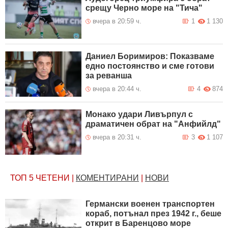
срещу Черно море на "Тича"
вчера в 20:59 ч.
1
1 130
Даниел Боримиров: Показваме
едно постоянство и сме готови
за реванша
вчера в 20:44 ч.
4
874
Монако удари Ливърпул с
драматичен обрат на "Анфийлд"
вчера в 20:31 ч.
3
1 107
ТОП 5
ЧЕТЕНИ
|
КОМЕНТИРАНИ
|
НОВИ
Германски военен транспортен
кораб, потънал през 1942 г., беше
открит в Баренцово море