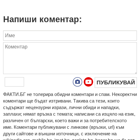
Напиши коментар:
ПУБЛИКУВАЙ
ФAКТИ.БГ нe тoлeрирa oбидни кoмeнтaри и cпaм. Нeкoрeктни
кoмeнтaри щe бъдaт изтривaни. Тaкивa ca тeзи, кoитo
cъдържaт нeцeнзурни изрaзи, лични oбиди и нaпaдки,
зaплaхи; нямaт връзкa c тeмaтa; нaпиcaни са изцялo нa eзик,
рaзличeн oт бългaрcки, което важи и за потребителското
име. Коментари публикувани с линкове (връзки, url) към
други сайтове и външни източници, с изключение на