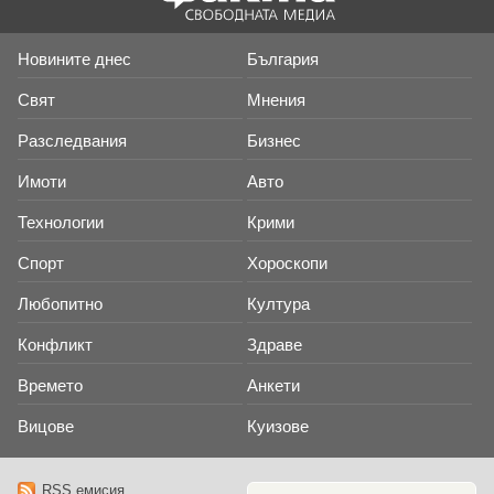
Новините днес
България
Свят
Мнения
Разследвания
Бизнес
Имоти
Авто
Технологии
Крими
Спорт
Хороскопи
Любопитно
Култура
Конфликт
Здраве
Времето
Анкети
Вицове
Куизове
RSS емисия