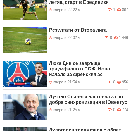
летящ старт в Ередивизи
вчера в 22:22 ч.
1
867
Резултати от Втора лига
вчера в 22:02 ч.
0
1 446
Люка Дин се завръща
триумфално в ПСЖ: Ново
начало за френския ас
вчера в 21:54 ч.
0
956
Лучано Спалети настоява за по-
добра синхронизация в Ювентус
вчера в 21:25 ч.
0
774
Лудогорец триумфира с обрат