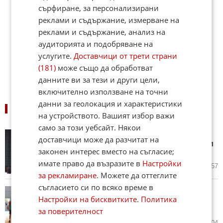
сърфиране, за персонализирани
реклами и съдържание, измерване на
реклами и съдържание, анализ на
аудиторията и подобряване на
услугите.
Доставчици от трети страни
(181)
може също да обработват
данните ви за тези и други цели,
включително използване на точни
данни за геолокация и характеристики
ПОДОБНИ НОВИНИ
на устройството. Вашият избор важи
само за този уебсайт. Някои
Българските атлети на
доставчици може да разчитат на
Европейското: Кога и къде да ги
законен интерес вместо на съгласие;
гледаме?
имате право да възразите в
Настройки
вчера в 16:41 ч.
3
1 057
за рекламиране
. Можете да оттеглите
съгласието си по всяко време в
Българските волейболни
Настройки на бисквитките
.
Политика
таланти триумфираха с
балканската корона
за поверителност
вчера в 14:18 ч.
1
1 104