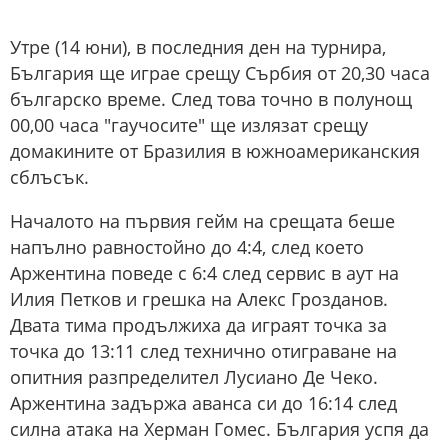
Утре (14 юни), в последния ден на турнира,
България ще играе срещу Сърбия от 20,30 часа
българско време. След това точно в полунощ
00,00 часа "гаучосите" ще излязат срещу
домакините от Бразилия в южноамериканския
сблъсък.
Началото на първия гейм на срещата беше
напълно равностойно до 4:4, след което
Аржентина поведе с 6:4 след сервис в аут на
Илия Петков и грешка на Алекс Грозданов.
Двата тима продължиха да играят точка за
точка до 13:11 след технично отиграване на
опитния разпределител Лусиано Де Чеко.
Аржентина задържа аванса си до 16:14 след
силна атака на Херман Гомес. България успя да