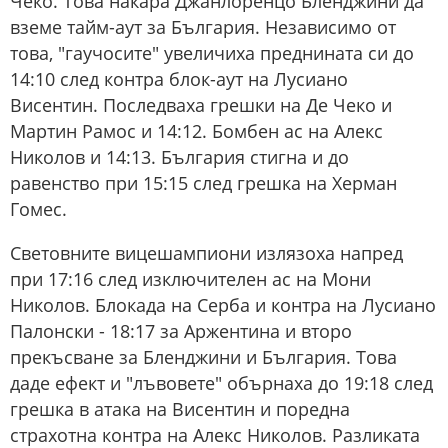
Чеко. Това накара Джанлоренцо Бленджини да
вземе тайм-аут за България. Независимо от
това, "гаучосите" увеличиха преднината си до
14:10 след контра блок-аут на Лусиано
Висентин. Последваха грешки на Де Чеко и
Мартин Рамос и 14:12. Бомбен ас на Алекс
Николов и 14:13. България стигна и до
равенство при 15:15 след грешка на Херман
Гомес.
Световните вицешампиони излязоха напред
при 17:16 след изключителен ас на Мони
Николов. Блокада на Серба и контра на Лусиано
Палонски - 18:17 за Аржентина и второ
прекъсване за Бленджини и България. Това
даде ефект и "лъвовете" обърнаха до 19:18 след
грешка в атака на Висентин и поредна
страхотна контра на Алекс Николов. Разликата