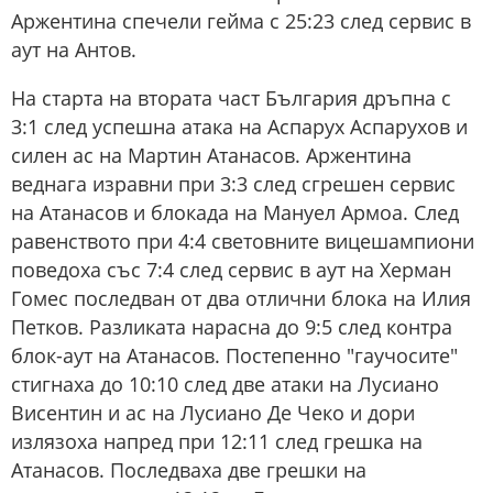
Аржентина спечели гейма с 25:23 след сервис в
аут на Антов.
На старта на втората част България дръпна с
3:1 след успешна атака на Аспарух Аспарухов и
силен ас на Мартин Атанасов. Аржентина
веднага изравни при 3:3 след сгрешен сервис
на Атанасов и блокада на Мануел Армоа. След
равенството при 4:4 световните вицешампиони
поведоха със 7:4 след сервис в аут на Херман
Гомес последван от два отлични блока на Илия
Петков. Разликата нарасна до 9:5 след контра
блок-аут на Атанасов. Постепенно "гаучосите"
стигнаха до 10:10 след две атаки на Лусиано
Висентин и ас на Лусиано Де Чеко и дори
излязоха напред при 12:11 след грешка на
Атанасов. Последваха две грешки на