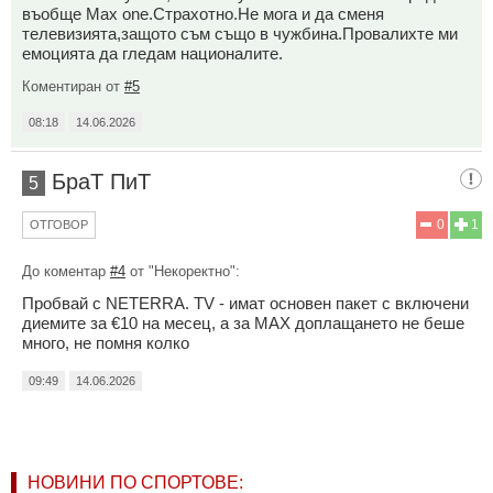
въобще Max one.Страхотно.Не мога и да сменя
телевизията,защото съм също в чужбина.Провалихте ми
емоцията да гледам националите.
Коментиран от
#5
08:18
14.06.2026
БраТ ПиТ
5
0
1
ОТГОВОР
До коментар
#4
от "Некоректно":
Пробвай с NETERRA. TV - имат основен пакет с включени
диемите за €10 на месец, а за MAX доплащането не беше
много, не помня колко
09:49
14.06.2026
НОВИНИ ПО СПОРТОВЕ: