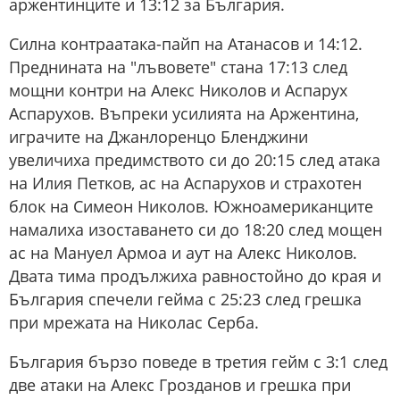
аржентинците и 13:12 за България.
Силна контраатака-пайп на Атанасов и 14:12.
Преднината на "лъвовете" стана 17:13 след
мощни контри на Алекс Николов и Аспарух
Аспарухов. Въпреки усилията на Аржентина,
играчите на Джанлоренцо Бленджини
увеличиха предимството си до 20:15 след атака
на Илия Петков, ас на Аспарухов и страхотен
блок на Симеон Николов. Южноамериканците
намалиха изоставането си до 18:20 след мощен
ас на Мануел Армоа и аут на Алекс Николов.
Двата тима продължиха равностойно до края и
България спечели гейма с 25:23 след грешка
при мрежата на Николас Серба.
България бързо поведе в третия гейм с 3:1 след
две атаки на Алекс Грозданов и грешка при