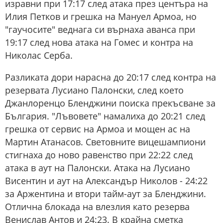
изравни при 17:17 след атака през центъра на
Илия Петков и грешка на Мануел Армоа, но
"гаучосите" веднага си върнаха аванса при
19:17 след нова атака на Гомес и контра на
Николас Серба.
Разликата дори нарасна до 20:17 след контра на
резервата Лусиано Палонски, след което
Джанлоренцо Бленджини поиска прекъсване за
България. "Лъвовете" намалиха до 20:21 след
грешка от сервис на Армоа и мощен ас на
Мартин Атанасов. Световните вицешампиони
стигнаха до ново равенство при 22:22 след
атака в аут на Палонски. Атака на Лусиано
Висентин и аут на Александър Николов - 24:22
за Аржентина и втори тайм-аут за Бленджини.
Отлична блокада на влезлия като резерва
Венислав Антов и 24:23. В крайна сметка