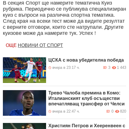
В секция Спорт ще намерите тематична Куиз
рубрика. Периодично се публикува специализиран
куиз с въпроси на различна спортна тематика.
След края на всеки тест може да видите резултат
с верните отговори, които сте натрупали. Другите
куизове може да намерите тук. Успех !
ОЩЕ
НОВИНИ ОТ СПОРТ
ЦСКА с нова убедителна победа
вчера в 23:17 ч.
3
1 443
Трево Чалоба премина в Комо:
Италианският клуб осъществи
впечатляващ трансфер от Челси
вчера в 22:47 ч.
0
820
Християн Петров и Хееренвеен с