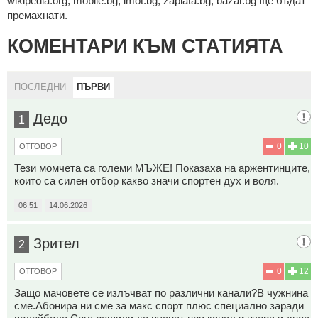
wikipedia.org, mobile.bg, imot.bg, zaplata.bg, bazar.bg ще бъдат
премахнати.
КОМЕНТАРИ КЪМ СТАТИЯТА
ПОСЛЕДНИ
ПЪРВИ
Дедо
1
0
10
ОТГОВОР
Тези момчета са големи МЪЖЕ! Показаха на аржентинците,
които са силен отбор какво значи спортен дух и воля.
06:51
14.06.2026
Зрител
2
0
12
ОТГОВОР
Защо мачовете се излъчват по различни канали?В чужнина
сме.Абонира ни сме за макс спорт плюс специално заради