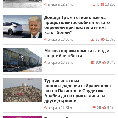
вчера в 12:27 ч.
3
13 256
Доналд Тръмп отново взе на
прицел електромобилите, като
определи притежателите им,
като "болни"
вчера в 13:30 ч.
29
11 378
Москва порази немски завод и
енергийни обекти
вчера в 18:23 ч.
109
9 746
Турция иска към
новосъздадения отбранителен
пакт с Пакистан и Саудитска
Арабия да се присъединят и
други държави
вчера в 11:23 ч.
38
9 175