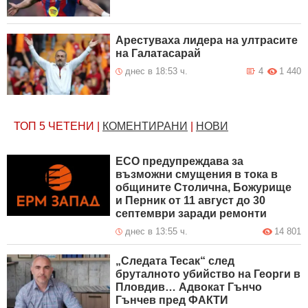
Арестуваха лидера на ултрасите
на Галатасарай
днес в 18:53 ч.
4
1 440
ТОП 5
ЧЕТЕНИ
|
КОМЕНТИРАНИ
|
НОВИ
ЕСО предупреждава за
възможни смущения в тока в
общините Столична, Божурище
и Перник от 11 август до 30
септември заради ремонти
днес в 13:55 ч.
14 801
„Следата Тесак“ след
бруталното убийство на Георги в
Пловдив… Адвокат Гънчо
Гънчев пред ФАКТИ