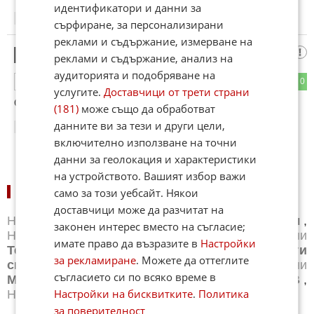
идентификатори и данни за
07:39
17.06.2026
сърфиране, за персонализирани
реклами и съдържание, измерване на
Хаха
2
реклами и съдържание, анализ на
аудиторията и подобряване на
0
0
ОТГОВОР
услугите.
Доставчици от трети страни
Отборът на Африка 1 победи Африка 2
(181)
може също да обработват
данните ви за тези и други цели,
09:34
17.06.2026
включително използване на точни
данни за геолокация и характеристики
на устройството. Вашият избор важи
НОВИНИ ПО СПОРТОВЕ:
само за този уебсайт. Някои
доставчици може да разчитат на
Новини
Бг футбол
,
Новини
Световен футбол
,
законен интерес вместо на съгласие;
Новини
Баскетбол
,
Новини
Волейбол
,
Новини
имате право да възразите в
Настройки
Тенис
,
Новини
Бойни спортове
,
Новини
Други
за рекламиране
. Можете да оттеглите
спортове
,
Новини
Лека атлетика
,
Новини
съгласието си по всяко време в
Моторни спортове
,
Новини
Спортът по ТВ
,
Настройки на бисквитките
.
Политика
Новини
Зимни спортове
за поверителност