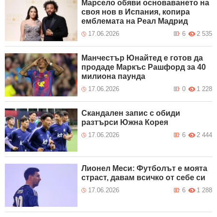
Марсело обяви основаването на
своя нов в Испания, копира
емблемата на Реал Мадрид
17.06.2026
6
2 535
Манчестър Юнайтед е готов да
продаде Маркъс Рашфорд за 40
милиона паунда
17.06.2026
0
1 228
Скандален запис с обиди
разтърси Южна Корея
17.06.2026
6
2 444
Лионел Меси: Футболът е моята
страст, давам всичко от себе си
17.06.2026
6
1 288