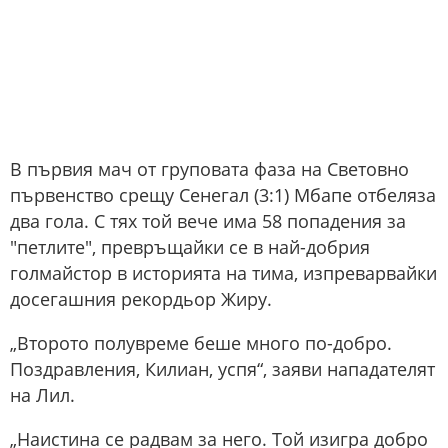
В първия мач от груповата фаза на Световно
първенство срещу Сенегал (3:1) Мбапе отбеляза
два гола. С тях той вече има 58 попадения за
"петлите", превръщайки се в най-добрия
голмайстор в историята на тима, изпреварвайки
досегашния рекордьор Жиру.
„Второто полувреме беше много по-добро.
Поздравления, Килиан, успя“, заяви нападателят
на Лил.
„Наистина се радвам за него. Той изигра добро