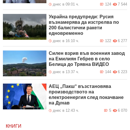
днес в 09:01 ч.
124
7 544
Украйна предупреди: Русия
възнамерява да изстрелва по
200 балистични ракети
едновременно
днес в 16:10 ч.
122
6 277
Силен взрив във военния завод
на Емилиян Гебрев в село
Белица до Трявна ВИДЕО
днес в 13:37 ч.
144
6 223
АЕЦ „Пакш“ възстановява
производството на
електроенергия след покачване
на Дунав
днес в 12:43 ч.
5
6 070
КНИГИ