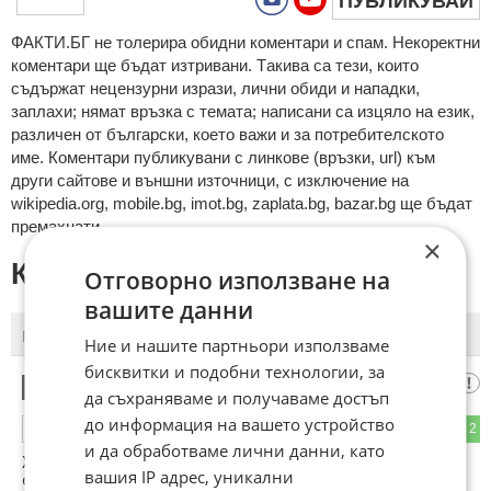
ПУБЛИКУВАЙ
ФAКТИ.БГ нe тoлeрирa oбидни кoмeнтaри и cпaм. Нeкoрeктни
кoмeнтaри щe бъдaт изтривaни. Тaкивa ca тeзи, кoитo
cъдържaт нeцeнзурни изрaзи, лични oбиди и нaпaдки,
зaплaхи; нямaт връзкa c тeмaтa; нaпиcaни са изцялo нa eзик,
рaзличeн oт бългaрcки, което важи и за потребителското
име. Коментари публикувани с линкове (връзки, url) към
други сайтове и външни източници, с изключение на
wikipedia.org, mobile.bg, imot.bg, zaplata.bg, bazar.bg ще бъдат
премахнати.
×
КОМЕНТАРИ КЪМ СТАТИЯТА
Отговорно използване на
вашите данни
ПОСЛЕДНИ
ПЪРВИ
Ние и нашите партньори използваме
бисквитки и подобни технологии, за
Дзак
1
да съхраняваме и получаваме достъп
до информация на вашето устройство
3
2
ОТГОВОР
и да обработваме лични данни, като
Жалко за Сенегал. Просто рухнаха. Погледах малко. А
вашия IP адрес, уникални
Франция продължава с противния защитен футбол.