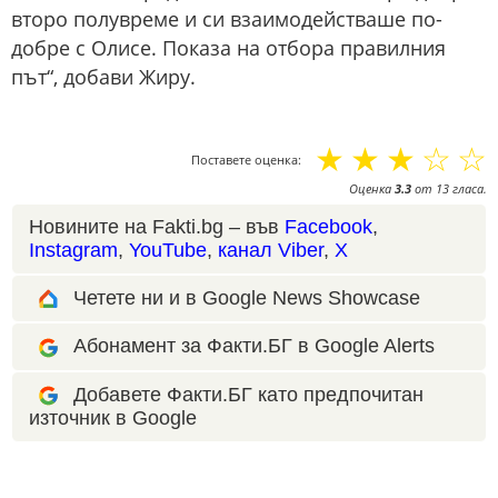
второ полувреме и си взаимодействаше по-
добре с Олисе. Показа на отбора правилния
път“, добави Жиру.
☆
☆
☆
☆
☆
Поставете оценка:
Оценка
3.3
от
13
гласа.
Новините на Fakti.bg – във
Facebook
,
Instagram
,
YouTube
,
канал Viber
,
X
Четете ни и в Google News Showcase
Абонамент за Факти.БГ в Google Alerts
Добавете Факти.БГ като предпочитан
източник в Google