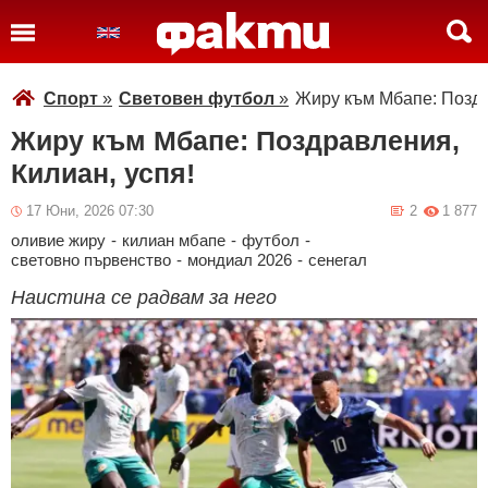
Спорт
»
Световен футбол
»
Жиру към Мбапе: Поздр
Жиру към Мбапе: Поздравления,
Килиан, успя!
17 Юни, 2026 07:30
2
1 877
оливие жиру
-
килиан мбапе
-
футбол
-
световно първенство
-
мондиал 2026
-
сенегал
Наистина се радвам за него