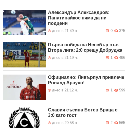
Александър Александров:
Панатинайкос няма да ни
подцени
днес в 21:49 ч.
0
375
Първа победа за Несебър във
Втора лига: 2:0 срещу Добруджа
днес в 21:19 ч.
1
496
Официално: Ливърпул привлече
Роналд Араухо!
днес в 21:12 ч.
1
599
Славия съсипа Ботев Враца с
3:0 като гост
днес в 20:58 ч.
2
565