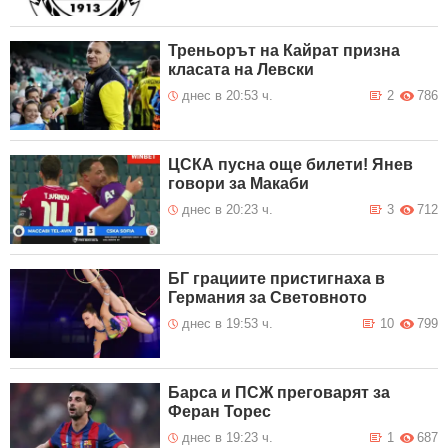
Треньорът на Кайрат призна
класата на Левски
днес в 20:53 ч.
2
786
ЦСКА пусна още билети! Янев
говори за Макаби
днес в 20:23 ч.
3
712
БГ грациите пристигнаха в
Германия за Световното
днес в 19:53 ч.
10
799
Барса и ПСЖ преговарят за
Феран Торес
днес в 19:23 ч.
1
687