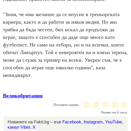
"Знам, че има желание да се впусне в треньорската
кариера, както и да работи за някоя медия. Но ако
трябва да бъда честен, бих искал да продължи да
играе, защото е способен да даде още много като
футболист. Не само на отбора, но и на всички, които
обичат Ливърпул. Той е невероятен на и извън терена,
може да служи за пример на всеки. Уверен съм, че е
способен да играе още няколко години", каза
мениджърът.
Великобритания
☆
☆
☆
☆
☆
Поставете оценка:
Оценка
от
0
гласа.
Новините на Fakti.bg – във
Facebook
,
Instagram
,
YouTube
,
канал Viber
,
X