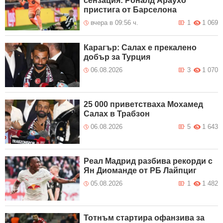
сензация: Роналд Араухо
пристига от Барселона
вчера в 09:56 ч.
1
1 069
Карагър: Салах е прекалено
добър за Турция
06.08.2026
3
1 070
25 000 приветстваха Мохамед
Салах в Трабзон
06.08.2026
5
1 643
Реал Мадрид разбива рекорди с
Ян Диоманде от РБ Лайпциг
05.08.2026
1
1 482
Тотнъм стартира офанзива за