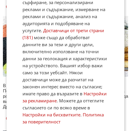
сърфиране, за персонализирани
СПОРТ КУИЗОВЕ
реклами и съдържание, измерване на
реклами и съдържание, анализ на
аудиторията и подобряване на
услугите.
Доставчици от трети страни
(181)
може също да обработват
данните ви за тези и други цели,
включително използване на точни
данни за геолокация и характеристики
на устройството. Вашият избор важи
само за този уебсайт. Някои
доставчици може да разчитат на
В секция Спорт ще намерите тематична Куиз рубрика.
законен интерес вместо на съгласие;
Периодично се публикува специализиран куиз с въпроси на
имате право да възразите в
Настройки
различна спортна тематика. След края на всеки тест може да
за рекламиране
. Можете да оттеглите
видите резултат с верните отговори, които сте натрупали.
Другите куизове може да намерите тук. Успех !
съгласието си по всяко време в
Настройки на бисквитките
.
Политика
ОЩЕ
НОВИНИ ОТ СПОРТ
за поверителност