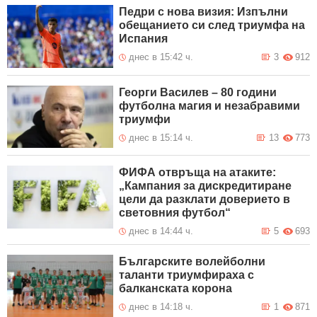
Педри с нова визия: Изпълни
обещанието си след триумфа на
Испания
днес в 15:42 ч.
3
912
Георги Василев – 80 години
футболна магия и незабравими
триумфи
днес в 15:14 ч.
13
773
ФИФА отвръща на атаките:
„Кампания за дискредитиране
цели да разклати доверието в
световния футбол“
днес в 14:44 ч.
5
693
Българските волейболни
таланти триумфираха с
балканската корона
днес в 14:18 ч.
1
871