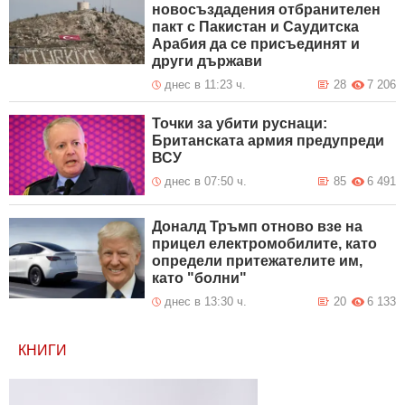
новосъздадения отбранителен
пакт с Пакистан и Саудитска
Арабия да се присъединят и
други държави
днес в 11:23 ч.
28
7 206
Точки за убити руснаци:
Британската армия предупреди
ВСУ
днес в 07:50 ч.
85
6 491
Доналд Тръмп отново взе на
прицел електромобилите, като
определи притежателите им,
като "болни"
днес в 13:30 ч.
20
6 133
КНИГИ