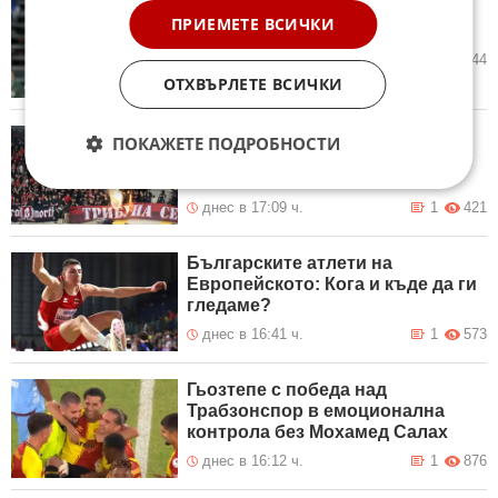
Сержи Роберто се присъедини
ПРИЕМЕТЕ ВСИЧКИ
към Лос Анджелис Галакси
днес в 17:39 ч.
0
244
ОТХВЪРЛЕТЕ ВСИЧКИ
10 000 билета са разпродадени
ПОКАЖЕТЕ ПОДРОБНОСТИ
към момента за сблъсъка на
ЦСКА с Макаби
днес в 17:09 ч.
1
421
Българските атлети на
Европейското: Кога и къде да ги
гледаме?
днес в 16:41 ч.
1
573
Гьозтепе с победа над
Трабзонспор в емоционална
контрола без Мохамед Салах
днес в 16:12 ч.
1
876