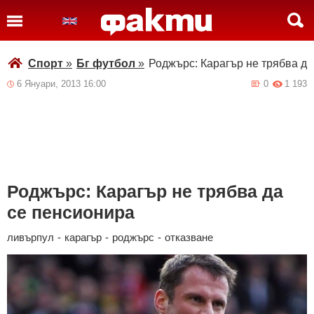
Спорт
»
Бг футбол
»
Роджърс: Карагър не трябва да
6 Януари, 2013 16:00
0
1 193
Роджърс: Карагър не трябва да
се пенсионира
ливърпул
-
карагър
-
роджърс
-
отказване