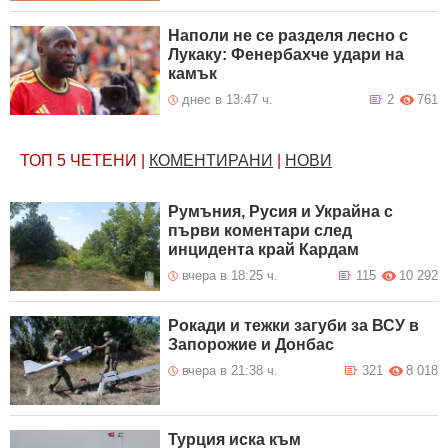
Наполи не се разделя лесно с
Лукаку: Фенербахче удари на
камък
днес в 13:47 ч.
2
761
ТОП 5
ЧЕТЕНИ
|
КОМЕНТИРАНИ
|
НОВИ
Румъния, Русия и Украйна с
първи коментари след
инцидента край Кардам
вчера в 18:25 ч.
115
10 292
Рокади и тежки загуби за ВСУ в
Запорожие и Донбас
вчера в 21:38 ч.
321
8 018
Турция иска към