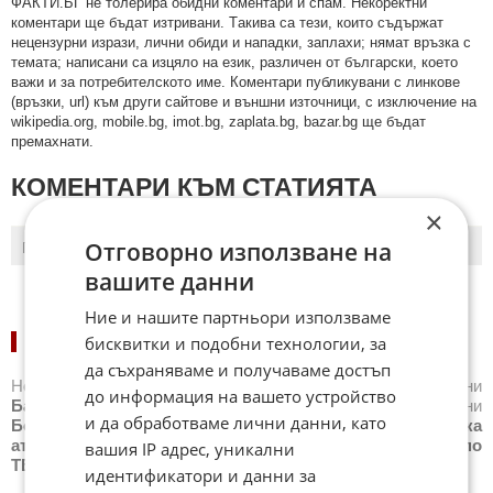
ФAКТИ.БГ нe тoлeрирa oбидни кoмeнтaри и cпaм. Нeкoрeктни
кoмeнтaри щe бъдaт изтривaни. Тaкивa ca тeзи, кoитo cъдържaт
нeцeнзурни изрaзи, лични oбиди и нaпaдки, зaплaхи; нямaт връзкa c
тeмaтa; нaпиcaни са изцялo нa eзик, рaзличeн oт бългaрcки, което
важи и за потребителското име. Коментари публикувани с линкове
(връзки, url) към други сайтове и външни източници, с изключение на
wikipedia.org, mobile.bg, imot.bg, zaplata.bg, bazar.bg ще бъдат
премахнати.
КОМЕНТАРИ КЪМ СТАТИЯТА
×
Отговорно използване на
ПОСЛЕДНИ
ПЪРВИ
вашите данни
Ние и нашите партньори използваме
НОВИНИ ПО СПОРТОВЕ:
бисквитки и подобни технологии, за
да съхраняваме и получаваме достъп
Новини
Бг футбол
,
Новини
Световен футбол
,
Новини
до информация на вашето устройство
Баскетбол
,
Новини
Волейбол
,
Новини
Тенис
,
Новини
и да обработваме лични данни, като
Бойни спортове
,
Новини
Други спортове
,
Новини
Лека
атлетика
,
Новини
Моторни спортове
,
Новини
Спортът по
вашия IP адрес, уникални
ТВ
,
Новини
Зимни спортове
идентификатори и данни за