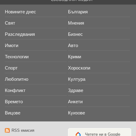
Новините днес
България
Свят
Мнения
Разследвания
Бизнес
Имоти
Авто
Технологии
Крими
Спорт
Хороскопи
Любопитно
Култура
Конфликт
Здраве
Времето
Анкети
Вицове
Куизове
RSS емисия
Четете ни в Google