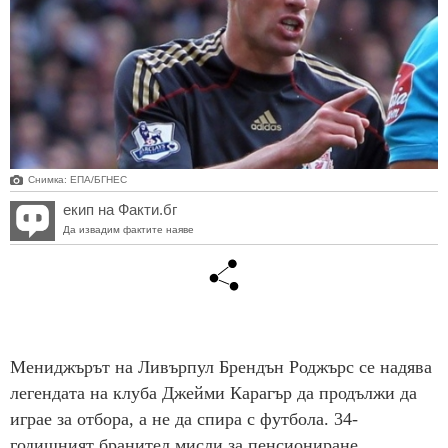
Снимка: ЕПА/БГНЕС
екип на Факти.бг
Да извадим фактите наяве
Мениджърът на Ливърпул Брендън Роджърс се надява
легендата на клуба Джейми Карагър да продължи да
играе за отбора, а не да спира с футбола. 34-
годишният бранител мисли за пенсиониране.