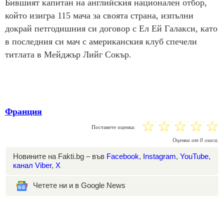
Бившият капитан на английския национален отбор,
който изигра 115 мача за своята страна, изпълни
докрай петгодишния си договор с Ел Ей Галакси, като
в последния си мач с американския клуб спечели
титлата в Мейджър Лийг Сокър.
Франция
☆
☆
☆
☆
☆
Поставете оценка:
Оценка
от
0
гласа.
Новините на Fakti.bg – във
Facebook
,
Instagram
,
YouTube
,
канал Viber
,
X
Четете ни и в Google News