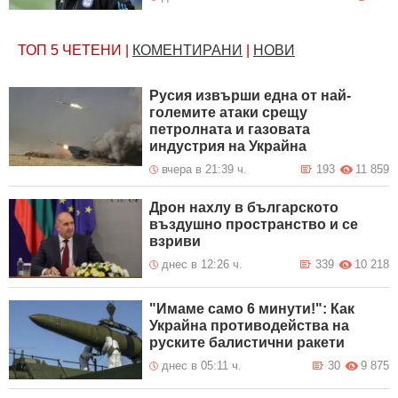
ТОП 5
ЧЕТЕНИ
|
КОМЕНТИРАНИ
|
НОВИ
Русия извърши една от най-
големите атаки срещу
петролната и газовата
индустрия на Украйна
вчера в 21:39 ч.
193
11 859
Дрон нахлу в българското
въздушно пространство и се
взриви
днес в 12:26 ч.
339
10 218
"Имаме само 6 минути!": Как
Украйна противодейства на
руските балистични ракети
днес в 05:11 ч.
30
9 875