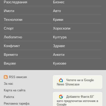
Разследвания
Бизнес
Имоти
Авто
Технологии
Крими
Спорт
Хороскопи
Любопитно
Култура
Конфликт
Здраве
Времето
Анкети
Вицове
Куизове
RSS емисия
Четете ни в Google
За нас
News Showcase
Карта на сайта
Добавете Факти.БГ
Работа
като предпочитан източник в
Рекламна тарифа
Google