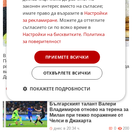
законен интерес вместо на съгласие;
имате право да възразите в
Настройки
за рекламиране
. Можете да оттеглите
съгласието си по всяко време в
Настройки на бисквитките
.
Политика
за поверителност
В секция Спорт ще намерите тематична Куиз рубрика.
ПРИЕМЕТЕ ВСИЧКИ
Периодично се публикува специализиран куиз с въпроси на
различна спортна тематика. След края на всеки тест може да
видите резултат с верните отговори, които сте натрупали.
ОТХВЪРЛЕТЕ ВСИЧКИ
Другите куизове може да намерите тук. Успех !
ПОКАЖЕТЕ ПОДРОБНОСТИ
ОЩЕ
НОВИНИ ОТ СПОРТ
Българският талант Валери
Владимиров отново на терена за
Милан при тежко поражение от
Челси в Джакарта
днес в 20:34 ч.
0
200