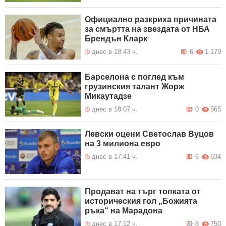
Официално разкриха причината
за смъртта на звездата от НБА
Брендън Кларк
днес в 18:43 ч.
6
1 179
Барселона с поглед към
грузинския талант Жорж
Микаутадзе
днес в 18:07 ч.
0
565
Левски оцени Светослав Вуцов
на 3 милиона евро
днес в 17:41 ч.
6
834
Продават на търг топката от
историческия гол „Божията
ръка“ на Марадона
днес в 17:12 ч.
8
750