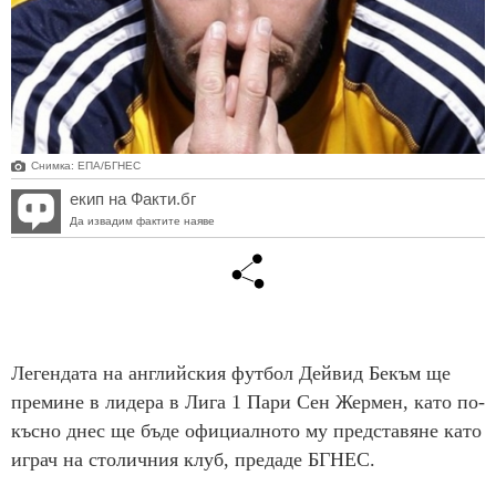
Снимка: ЕПА/БГНЕС
екип на Факти.бг
Да извадим фактите наяве
Легендата на английския футбол Дейвид Бекъм ще
премине в лидера в Лига 1 Пари Сен Жермен, като по-
късно днес ще бъде официалното му представяне като
играч на столичния клуб, предаде БГНЕС.