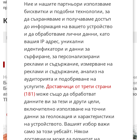
wikipedia.org, mobile.bg, imot.bg, zaplata.bg, bazar.bg ще бъдат
Ние и нашите партньори използваме
премахнати.
бисквитки и подобни технологии, за
да съхраняваме и получаваме достъп
КОМЕНТАРИ КЪМ СТАТИЯТА
до информация на вашето устройство
и да обработваме лични данни, като
ПОСЛЕДНИ
ПЪРВИ
вашия IP адрес, уникални
идентификатори и данни за
сърфиране, за персонализирани
реклами и съдържание, измерване на
НОВИНИ ПО СПОРТОВЕ:
реклами и съдържание, анализ на
Новини
Бг футбол
,
Новини
Световен футбол
,
Новини
аудиторията и подобряване на
Баскетбол
,
Новини
Волейбол
,
Новини
Тенис
,
Новини
услугите.
Доставчици от трети страни
Бойни спортове
,
Новини
Други спортове
,
Новини
Лека
(181)
може също да обработват
атлетика
,
Новини
Моторни спортове
,
Новини
Спортът по
ТВ
,
Новини
Зимни спортове
данните ви за тези и други цели,
включително използване на точни
СПОРТ КУИЗОВЕ
данни за геолокация и характеристики
на устройството. Вашият избор важи
само за този уебсайт. Някои
доставчици може да разчитат на