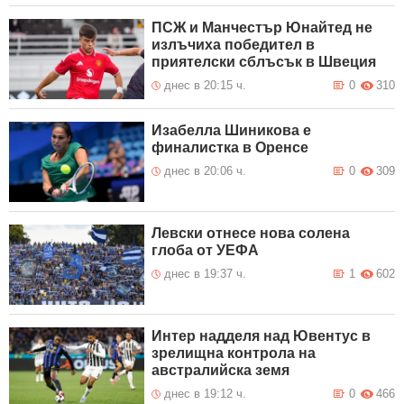
ПСЖ и Манчестър Юнайтед не
излъчиха победител в
приятелски сблъсък в Швеция
днес в 20:15 ч.
0
310
Изабелла Шиникова е
финалистка в Оренсе
днес в 20:06 ч.
0
309
Левски отнесе нова солена
глоба от УЕФА
днес в 19:37 ч.
1
602
Интер надделя над Ювентус в
зрелищна контрола на
австралийска земя
днес в 19:12 ч.
0
466