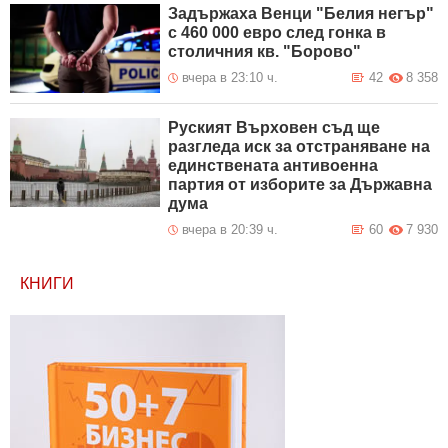
Задържаха Венци "Белия негър"
с 460 000 евро след гонка в
столичния кв. "Борово"
вчера в 23:10 ч.
42
8 358
Руският Върховен съд ще
разгледа иск за отстраняване на
единствената антивоенна
партия от изборите за Държавна
дума
вчера в 20:39 ч.
60
7 930
КНИГИ