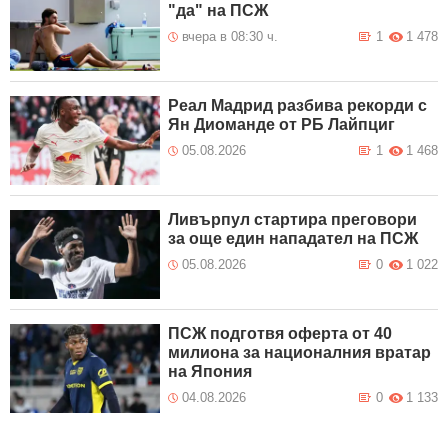
"да" на ПСЖ
вчера в 08:30 ч.
1
1 478
Реал Мадрид разбива рекорди с
Ян Диоманде от РБ Лайпциг
05.08.2026
1
1 468
Ливърпул стартира преговори
за още един нападател на ПСЖ
05.08.2026
0
1 022
ПСЖ подготвя оферта от 40
милиона за националния вратар
на Япония
04.08.2026
0
1 133