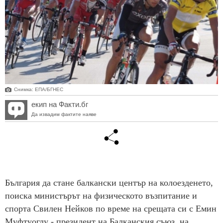
Снимка: ЕПА/БГНЕС
екип на Факти.бг
Да извадим фактите наяве
България да стане балкански център на колоезденето,
поиска министърът на физическото възпитание и
спорта Свилен Нейков по време на срещата си с Емин
Муфтуоглу - президент на Балканския съюз, на