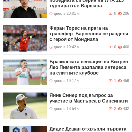
победната си серия на WTA 125
турнира във Варшава
днес в 20:01 ч.
0
206
Феран Торес на прага на
трансфер: Барселона се разделя
с героя от Мондиала
днес в 19:42 ч.
0
460
Бразилската сензация на Вихрен
Лео Пимента разпалва интереса
на елитните клубове
днес в 19:17 ч.
1
459
Яник Синер под въпрос за
участие в Мастърса в Синсинати
днес в 18:54 ч.
2
432
Дидие Дешан отхвърли първата