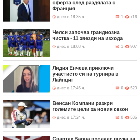
оферта след раздялата с
Франция
днес в 18:35 ч.
1
716
Челси започва грандиозна
чистка - 11 звезди на изхода
днес в 18:08 ч.
1
907
Лидия Енчева приключи
участието си на турнира в
Лайпциг
днес в 17:45 ч.
0
520
Венсан Компани разкри
големите цели за новия сезон
днес в 17:24 ч.
0
536
Спартак Варна продаде внука на