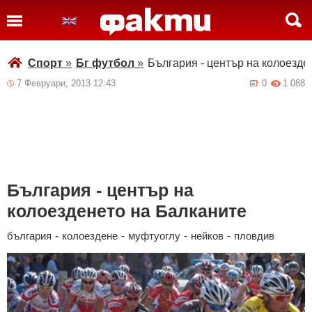
Спорт
»
Бг футбол
»
България - център на колоезде
7 Февруари, 2013 12:43
0
1 088
България - център на
колоезденето на Балканите
българия
-
колоездене
-
муфтуоглу
-
нейков
-
пловдив