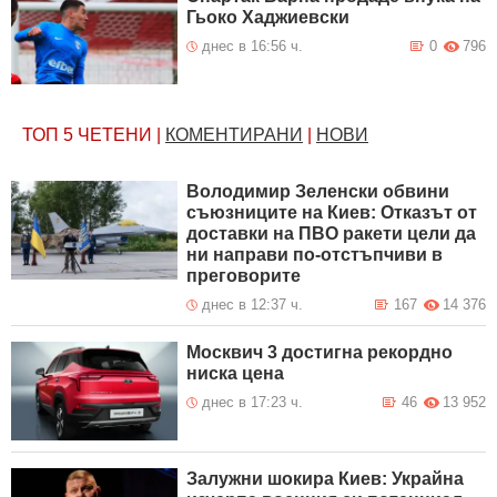
Гьоко Хаджиевски
днес в 16:56 ч.
0
796
ТОП 5
ЧЕТЕНИ
|
КОМЕНТИРАНИ
|
НОВИ
Володимир Зеленски обвини
съюзниците на Киев: Отказът от
доставки на ПВО ракети цели да
ни направи по-отстъпчиви в
преговорите
днес в 12:37 ч.
167
14 376
Москвич 3 достигна рекордно
ниска цена
днес в 17:23 ч.
46
13 952
Залужни шокира Киев: Украйна