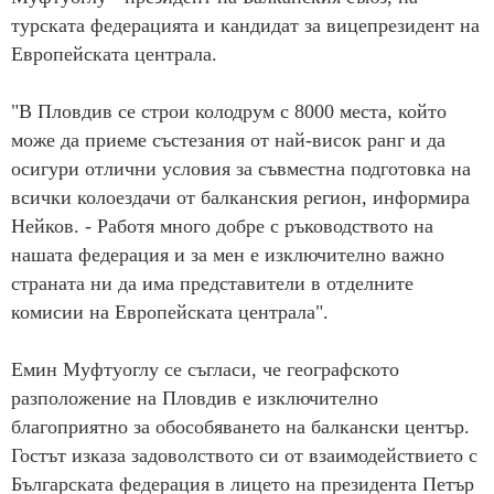
турската федерацията и кандидат за вицепрезидент на
Европейската централа.
"В Пловдив се строи колодрум с 8000 места, който
може да приеме състезания от най-висок ранг и да
осигури отлични условия за съвместна подготовка на
всички колоездачи от балканския регион, информира
Нейков. - Работя много добре с ръководството на
нашата федерация и за мен е изключително важно
страната ни да има представители в отделните
комисии на Европейската централа".
Емин Муфтуоглу се съгласи, че географското
разположение на Пловдив е изключително
благоприятно за обособяването на балкански център.
Гостът изказа задоволството си от взаимодействието с
Българската федерация в лицето на президента Петър