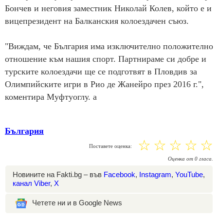
Бончев и неговия заместник Николай Колев, който е и
вицепрезидент на Балканския колоездачен съюз.
"Виждам, че България има изключително положително
отношение към нашия спорт. Партнираме си добре и
турските колоездачи ще се подготвят в Пловдив за
Олимпийските игри в Рио де Жанейро през 2016 г.",
коментира Муфтуоглу. a
България
☆
☆
☆
☆
☆
Поставете оценка:
Оценка
от
0
гласа.
Новините на Fakti.bg – във
Facebook
,
Instagram
,
YouTube
,
канал Viber
,
X
Четете ни и в Google News