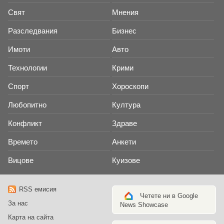
Свят
Мнения
Разследвания
Бизнес
Имоти
Авто
Технологии
Крими
Спорт
Хороскопи
Любопитно
Култура
Конфликт
Здраве
Времето
Анкети
Вицове
Куизове
RSS емисия
Четете ни в Google
За нас
News Showcase
Карта на сайта