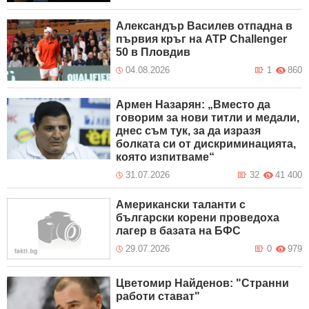
Александър Василев отпадна в
първия кръг на ATP Challenger
50 в Пловдив
04.08.2026
1
860
Армен Назарян: „Вместо да
говорим за нови титли и медали,
днес съм тук, за да изразя
болката си от дискриминацията,
която изпитваме“
31.07.2026
32
41 400
Американски таланти с
български корени проведоха
лагер в базата на БФС
29.07.2026
0
979
Цветомир Найденов: "Странни
работи стават"