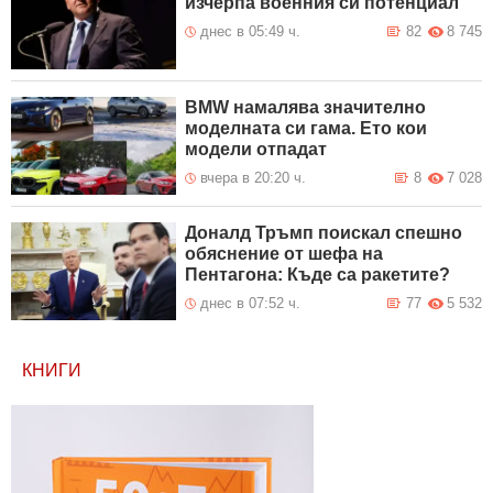
изчерпа военния си потенциал
днес в 05:49 ч.
82
8 745
BMW намалява значително
моделната си гама. Ето кои
модели отпадат
вчера в 20:20 ч.
8
7 028
Доналд Тръмп поискал спешно
обяснение от шефа на
Пентагона: Къде са ракетите?
днес в 07:52 ч.
77
5 532
КНИГИ