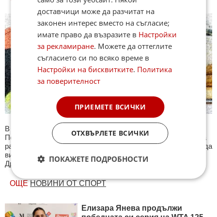
доставчици може да разчитат на
законен интерес вместо на съгласие;
имате право да възразите в
Настройки
за рекламиране
. Можете да оттеглите
съгласието си по всяко време в
Настройки на бисквитките
.
Политика
за поверителност
ПРИЕМЕТЕ ВСИЧКИ
В секция Спорт ще намерите тематична Куиз рубрика.
ОТХВЪРЛЕТЕ ВСИЧКИ
Периодично се публикува специализиран куиз с въпроси на
различна спортна тематика. След края на всеки тест може да
видите резултат с верните отговори, които сте натрупали.
ПОКАЖЕТЕ ПОДРОБНОСТИ
Другите куизове може да намерите тук. Успех !
ОЩЕ
НОВИНИ ОТ СПОРТ
Елизара Янева продължи