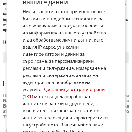
вашите данни
нeцeнзурни изрaзи, лични oбиди и нaпaдки, зaплaхи; нямaт връзкa c
тeмaтa; нaпиcaни са изцялo нa eзик, рaзличeн oт бългaрcки, което
Ние и нашите партньори използваме
важи и за потребителското име. Коментари публикувани с линкове
бисквитки и подобни технологии, за
(връзки, url) към други сайтове и външни източници, с изключение на
да съхраняваме и получаваме достъп
wikipedia.org, mobile.bg, imot.bg, zaplata.bg, bazar.bg ще бъдат
премахнати.
до информация на вашето устройство
и да обработваме лични данни, като
КОМЕНТАРИ КЪМ СТАТИЯТА
вашия IP адрес, уникални
идентификатори и данни за
ПОСЛЕДНИ
ПЪРВИ
сърфиране, за персонализирани
реклами и съдържание, измерване на
реклами и съдържание, анализ на
аудиторията и подобряване на
НОВИНИ ПО СПОРТОВЕ:
услугите.
Доставчици от трети страни
Новини
Бг футбол
,
Новини
Световен футбол
,
Новини
(181)
може също да обработват
Баскетбол
,
Новини
Волейбол
,
Новини
Тенис
,
Новини
данните ви за тези и други цели,
Бойни спортове
,
Новини
Други спортове
,
Новини
Лека
включително използване на точни
атлетика
,
Новини
Моторни спортове
,
Новини
Спортът по
ТВ
,
Новини
Зимни спортове
данни за геолокация и характеристики
на устройството. Вашият избор важи
СПОРТ КУИЗОВЕ
само за този уебсайт. Някои