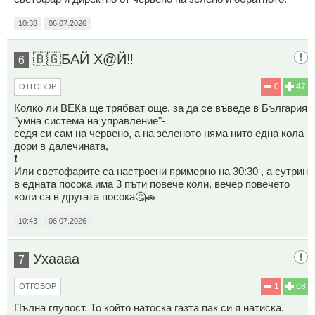
10:38
06.07.2026
🇧🇬БАЙ Х@Й‼️
6
0
47
ОТГОВОР
Колко ли ВЕКа ще трябват още, за да се въведе в България
"умна система на управление"-
седя си сам на червено, а на зеленото няма нито една кола
дори в далечината,
❗
Или светофарите са настроени примерно на 30:30 , а сутрин
в едната посока има 3 пъти повече коли, вечер повечето
коли са в другата посока🤔🚗
10:43
06.07.2026
Ухаааа
7
1
68
ОТГОВОР
Пълна глупост. То който натоска газта пак си я натиска.