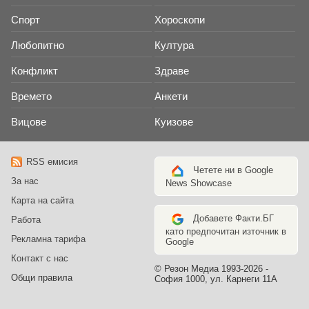
Спорт
Хороскопи
Любопитно
Култура
Конфликт
Здраве
Времето
Анкети
Вицове
Куизове
RSS емисия
Четете ни в Google
За нас
News Showcase
Карта на сайта
Добавете Факти.БГ
Работа
като предпочитан източник в
Рекламна тарифа
Google
Контакт с нас
© Резон Медиа 1993-2026 -
Общи правила
София 1000, ул. Карнеги 11А