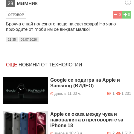
мамник
29
0
0
ОТГОВОР
Брояча е най полезното нещо на светофара! Но явно
приходите от глоби им се виждат малко!
21:35
08.07.2026
ОЩЕ
НОВИНИ ОТ ТЕХНОЛОГИИ
Google се подигра на Apple и
Samsung (ВИДЕО)
днес в 11:30 ч.
1
1 201
Apple се оказа между чука и
наковалнята в преговорите за
iPhone 18
вчера в 16:43 ч.
2
1 512