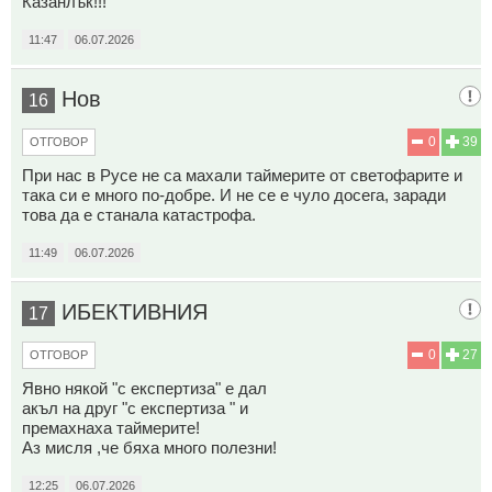
Казанлък!!!
11:47
06.07.2026
Нов
16
0
39
ОТГОВОР
При нас в Русе не са махали таймерите от светофарите и
така си е много по-добре. И не се е чуло досега, заради
това да е станала катастрофа.
11:49
06.07.2026
ИБЕКТИВНИЯ
17
0
27
ОТГОВОР
Явно някой "с експертиза" е дал
акъл на друг "с експертиза " и
премахнаха таймерите!
Аз мисля ,че бяха много полезни!
12:25
06.07.2026