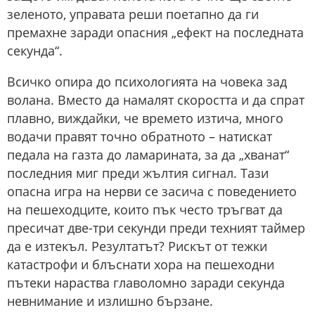
зеленото, управата реши поетапно да ги
премахне заради опасния „ефект на последната
секунда“.
Всичко опира до психологията на човека зад
волана. Вместо да намалят скоростта и да спрат
плавно, виждайки, че времето изтича, много
водачи правят точно обратното – натискат
педала на газта до ламарината, за да „хванат“
последния миг преди жълтия сигнал. Тази
опасна игра на нерви се засича с поведението
на пешеходците, които пък често тръгват да
пресичат две-три секунди преди техният таймер
да е изтекъл. Резултатът? Рискът от тежки
катастрофи и блъснати хора на пешеходни
пътеки нараства главоломно заради секунда
невнимание и излишно бързане.