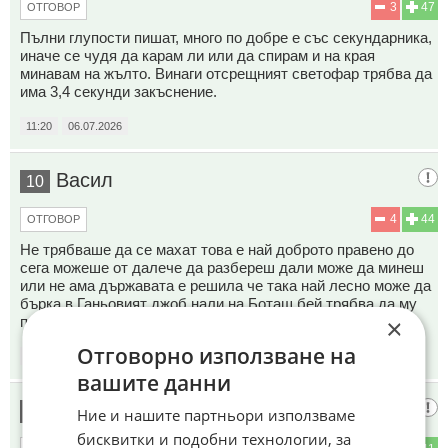
3
47
ОТГОВОР
Пълни глупости пишат, много по добре е със секундарника,
иначе се чудя да карам ли или да спирам и на края
минавам на жълто. Винаги отсрещният светофар трябва да
има 3,4 секунди закъснение.
11:20
06.07.2026
Васил
10
4
44
ОТГОВОР
Не трябваше да се махат това е най доброто правено до
сега можеше от далече да разбереш дали може да минеш
или не ама държавата е решила че така най лесно може да
бърка в Ганьовият джоб нали на Боташ бей трябва да му
×
плащаме дълговете.
Отговорно използване на
11:22
06.07.2026
вашите данни
онзи
11
Ние и нашите партньори използваме
бисквитки и подобни технологии, за