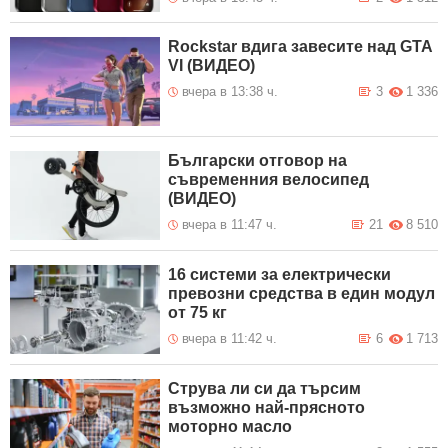
Rockstar вдига завесите над GTA
VI (ВИДЕО)
вчера в 13:38 ч.
3
1 336
Български отговор на
съвременния велосипед
(ВИДЕО)
вчера в 11:47 ч.
21
8 510
16 системи за електрически
превозни средства в един модул
от 75 кг
вчера в 11:42 ч.
6
1 713
Струва ли си да търсим
възможно най-прясното
моторно масло