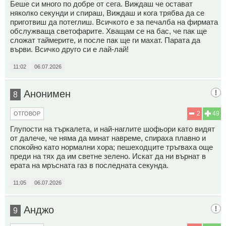
Беше си много по добре от сега. Виждаш че остават
няколко секунди и спираш, Виждаш и кога трябва да се
приготвиш да потеглиш. Всичкото е за печалба на фирмата
обслужваща светофарите. Хващам се на бас, че пак ще
сложат таймерите, и после пак ще ги махат. Парата да
върви. Всичко друго си е лай-лай!
11:02
06.07.2026
Анонимен
8
2
49
ОТГОВОР
Глупости на търкалета, и най-наглите шофьори като видят
от далече, че няма да минат навреме, спираха плавно и
спокойно като нормални хора; пешеходците тръгваха още
преди на тях да им светне зелено. Искат да ни върнат в
ерата на мръсната газ в последната секунда.
11:05
06.07.2026
Анджо
9