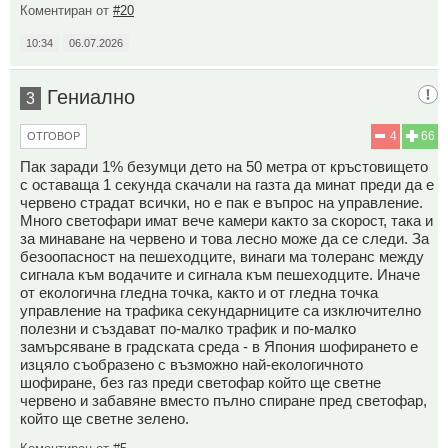
Коментиран от
#20
10:34
06.07.2026
Гениално
3
4
66
ОТГОВОР
Пак заради 1% безумци дето на 50 метра от кръстовището
с оставаща 1 секунда скачали на газта да минат преди да е
червено страдат всички, но е пак е въпрос на управление.
Много светофари имат вече камери както за скорост, така и
за минаване на червено и това лесно може да се следи. За
безоопасност на пешеходците, винаги ма толеранс между
сигнала към водачите и сигнала към пешеходците. Иначе
от екологична гледна точка, както и от гледна точка
управление на трафика секундарниците са изключително
полезни и създават по-малко трафик и по-малко
замърсяване в градската среда - в Япония шофирането е
изцяло съобразено с възможно най-екологичното
шофиране, без газ преди светофар който ще светне
червено и забавяне вместо пълно спиране пред светофар,
който ще светне зелено.