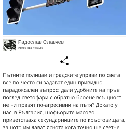
Радослав Славчев
Автор във Fakti.bg
Пътните полицаи и градските управи по света
все по-често си задават един привидно
парадоксален въпрос: дали удобните на пръв
поглед светофари с обратно броене всъщност
не ни правят по-агресивни на пътя? Докато у
нас, в България, шофьорите масово
приветстваха секундарниците по кръстовищата,
защото им дават яснота кога точно ще светне