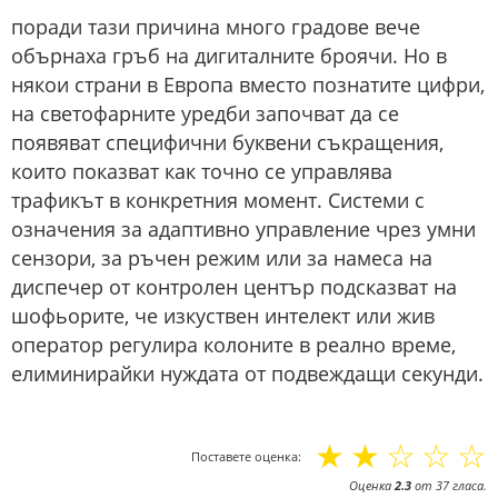
поради тази причина много градове вече
обърнаха гръб на дигиталните броячи. Но в
някои страни в Европа вместо познатите цифри,
на светофарните уредби започват да се
появяват специфични буквени съкращения,
които показват как точно се управлява
трафикът в конкретния момент. Системи с
означения за адаптивно управление чрез умни
сензори, за ръчен режим или за намеса на
диспечер от контролен център подсказват на
шофьорите, че изкуствен интелект или жив
оператор регулира колоните в реално време,
елиминирайки нуждата от подвеждащи секунди.
☆
☆
☆
☆
☆
Поставете оценка:
Оценка
2.3
от
37
гласа.