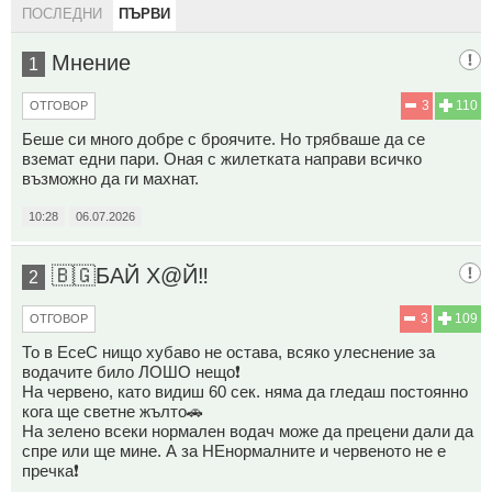
ПОСЛЕДНИ
ПЪРВИ
Мнение
1
3
110
ОТГОВОР
Беше си много добре с броячите. Но трябваше да се
вземат едни пари. Оная с жилетката направи всичко
възможно да ги махнат.
10:28
06.07.2026
🇧🇬БАЙ Х@Й‼️
2
3
109
ОТГОВОР
То в ЕсеС нищо хубаво не остава, всяко улеснение за
водачите било ЛОШО нещо❗
На червено, като видиш 60 сек. няма да гледаш постоянно
кога ще светне жълто🚗
На зелено всеки нормален водач може да прецени дали да
спре или ще мине. А за НЕнормалните и червеното не е
пречка❗