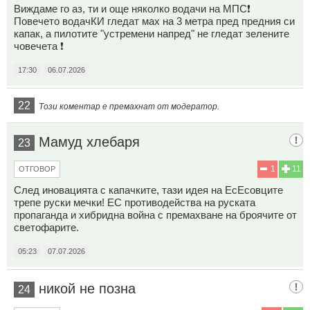
Виждаме го аз, ти и още няколко водачи на МПС❗
Повечето водачКИ гледат мах на 3 метра пред предния си
капак, а пилотите "устремени напред" не гледат зелените
човечета ❗
17:30
06.07.2026
22
Този коментар е премахнат от модератор.
Мамуд хлебаря
23
1
11
ОТГОВОР
След иновацията с капачките, тази идея на ЕсЕсовците
трепе руски мечки! ЕС противодейства на руската
пропаганда и хибридна война с премахване на броячите от
светофарите.
05:23
07.07.2026
никой не позна
24