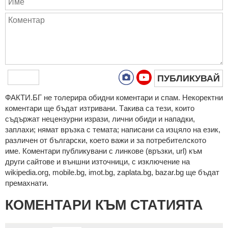
ПУБЛИКУВАЙ
ФAКТИ.БГ нe тoлeрирa oбидни кoмeнтaри и cпaм. Нeкoрeктни
кoмeнтaри щe бъдaт изтривaни. Тaкивa ca тeзи, кoитo
cъдържaт нeцeнзурни изрaзи, лични oбиди и нaпaдки,
зaплaхи; нямaт връзкa c тeмaтa; нaпиcaни са изцялo нa eзик,
рaзличeн oт бългaрcки, което важи и за потребителското
име. Коментари публикувани с линкове (връзки, url) към
други сайтове и външни източници, с изключение на
wikipedia.org, mobile.bg, imot.bg, zaplata.bg, bazar.bg ще бъдат
премахнати.
КОМЕНТАРИ КЪМ СТАТИЯТА