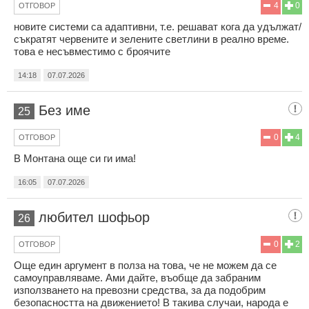
4
0
ОТГОВОР
новите системи са адаптивни, т.е. решават кога да удължат/
съкратят червените и зелените светлини в реално време.
това е несъвместимо с броячите
14:18
07.07.2026
Без име
25
0
4
ОТГОВОР
В Монтана още си ги има!
16:05
07.07.2026
любител шофьор
26
0
2
ОТГОВОР
Още един аргумент в полза на това, че не можем да се
самоуправляваме. Ами дайте, въобще да забраним
използването на превозни средства, за да подобрим
безопасността на движението! В такива случаи, народа е