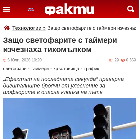
Технологии
»
Защо светофарите с таймери изчезнах
Защо светофарите с таймери
изчезнаха тихомълком
6 Юли, 2026 10:20
29
6 369
светофари
-
таймери
-
кръстовища
-
трафик
„Ефектът на последната секунда“ превърна
дигиталните броячи от улеснение за
шофьорите в опасна клопка на пътя