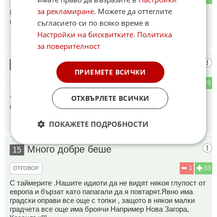
за рекламиране
. Можете да оттеглите
Натиска я, защото не се спазва дистанция и ,ако ти спреш
не знаеш другия отзад дали ще спре.
съгласието си по всяко време в
Настройки на бисквитките
.
Политика
11:29
06.07.2026
за поверителност
много е удобно с брояч
14
ПРИЕМЕТЕ ВСИЧКИ
3
26
ОТГОВОР
ОТХВЪРЛЕТЕ ВСИЧКИ
трябва да по големи и засенчени за да се вижда от 50
метра да речем
ПОКАЖЕТЕ ПОДРОБНОСТИ
11:35
06.07.2026
Много добре беше
15
1
33
ОТГОВОР
С таймерите .Нашите идиоти да не видят някоя глупост от
европа и бързат като папагали да я повтарят.Явно има
градски оправи все още с топки , защото в някои малки
градчета все още има броячи Например Нова Загора,