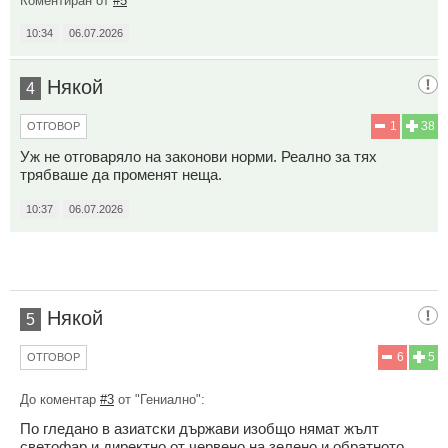
Коментиран от
#5
10:34
06.07.2026
Някой
4
1
38
ОТГОВОР
Уж не отговаряло на законови норми. Реално за тях
трябваше да променят неща.
10:37
06.07.2026
Някой
5
6
5
ОТГОВОР
До коментар
#3
от "Гениално":
По гледано в азиатски държави изобщо нямат жълт
светофар и директно от червено на зелено и обратното.