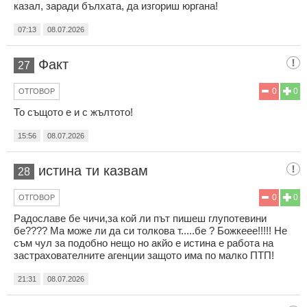
казал, заради бълхата, да изгориш юргана!
07:13
08.07.2026
Факт
27
0
0
ОТГОВОР
То същото е и с жълтото!
15:56
08.07.2026
истина ти казвам
28
0
0
ОТГОВОР
Радославе бе чичи,за кой ли път пишеш глупотевини
бе???? Ма може ли да си толкова т.....бе ? Божкеее!!!!! Не
съм чул за подобно нещо но акйо е истина е работа на
застрахователните агенции защото има по малко ПТП!
21:31
08.07.2026