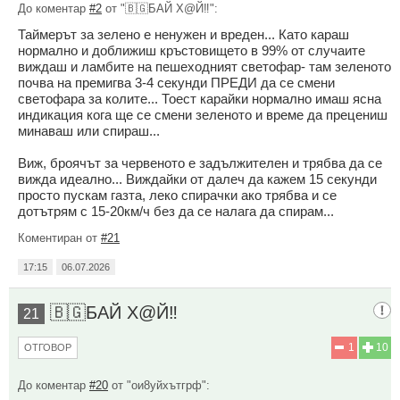
До коментар
#2
от "🇧🇬БАЙ Х@Й‼️":
Таймерът за зелено е ненужен и вреден... Като караш
нормално и доближиш кръстовището в 99% от случаите
виждаш и ламбите на пешеходният светофар- там зеленото
почва на премигва 3-4 секунди ПРЕДИ да се смени
светофара за колите... Тоест карайки нормално имаш ясна
индикация кога ще се смени зеленото и време да прецениш
минаваш или спираш...
Виж, броячът за червеното е задължителен и трябва да се
вижда идеално... Виждайки от далеч да кажем 15 секунди
просто пускам газта, леко спирачки ако трябва и се
дотътрям с 15-20км/ч без да се налага да спирам...
Коментиран от
#21
17:15
06.07.2026
🇧🇬БАЙ Х@Й‼️
21
1
10
ОТГОВОР
До коментар
#20
от "ои8уйхътгрф":