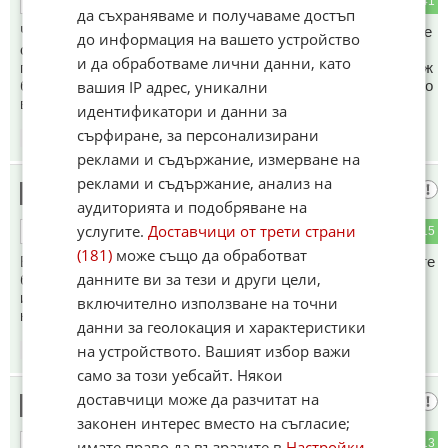
1
41
ОТГОВОР
да съхраняваме и получаваме достъп
Часовниците ги махнаха,защото поголовно сменяха целите
до информация на вашето устройство
светофари с така наречени"умни". Те бяха по някаква
и да обработваме лични данни, като
програма,по която Фънди и компания прибраха бая пара.Уж
вашия IP адрес, уникални
били в "угода" на пешеходците,а то висеше и чакаше дълго
време.Така че всичко е заради парата.
идентификатори и данни за
сърфиране, за персонализирани
11:24
06.07.2026
реклами и съдържание, измерване на
реклами и съдържание, анализ на
Анджо
12
аудиторията и подобряване на
услугите.
Доставчици от трети страни
0
15
ОТГОВОР
(181)
може също да обработват
Едно време се чудех на нашите тъпанари защо на големите
данните ви за тези и други цели,
булевардни кръстовища спират светофарите и когато се
изтрепаха ги пуснаха. Всеки е карал след 12ч.и е видял
включително използване на точни
какви идиоти има.
данни за геолокация и характеристики
на устройството. Вашият избор важи
11:26
06.07.2026
само за този уебсайт. Някои
доставчици може да разчитат на
Лост
13
законен интерес вместо на съгласие;
1
13
имате право да възразите в
Настройки
ОТГОВОР