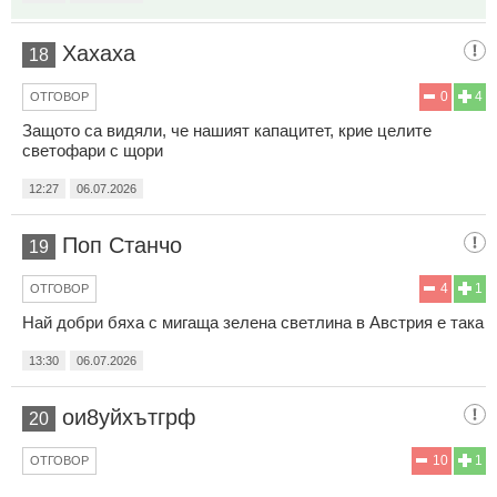
Хахаха
18
0
4
ОТГОВОР
Защото са видяли, че нашият капацитет, крие целите
светофари с щори
12:27
06.07.2026
Поп Станчо
19
4
1
ОТГОВОР
Най добри бяха с мигаща зелена светлина в Австрия е така
13:30
06.07.2026
ои8уйхътгрф
20
10
1
ОТГОВОР