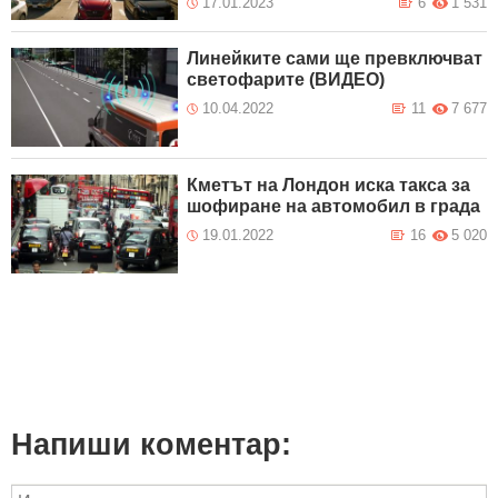
17.01.2023
6
1 531
Линейките сами ще превключват
светофарите (ВИДЕО)
10.04.2022
11
7 677
Кметът на Лондон иска такса за
шофиране на автомобил в града
19.01.2022
16
5 020
Напиши коментар: