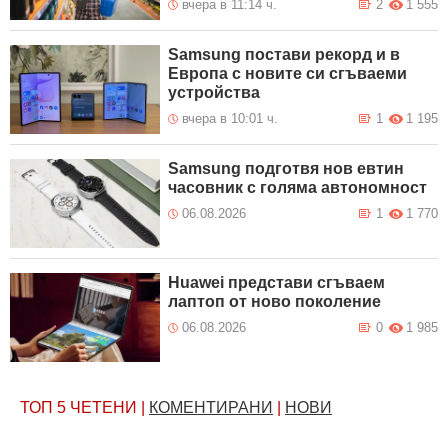
вчера в 11:14 ч.
2
1 555
Samsung постави рекорд и в
Европа с новите си сгъваеми
устройства
вчера в 10:01 ч.
1
1 195
Samsung подготвя нов евтин
часовник с голяма автономност
06.08.2026
1
1 770
Huawei представи сгъваем
лаптоп от ново поколение
06.08.2026
0
1 985
ТОП 5
ЧЕТЕНИ
|
КОМЕНТИРАНИ
|
НОВИ