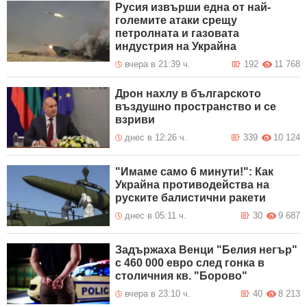
Русия извърши една от най-
големите атаки срещу
петролната и газовата
индустрия на Украйна
вчера в 21:39 ч.
192
11 768
Дрон нахлу в българското
въздушно пространство и се
взриви
днес в 12:26 ч.
339
10 124
"Имаме само 6 минути!": Как
Украйна противодейства на
руските балистични ракети
днес в 05:11 ч.
30
9 687
Задържаха Венци "Белия негър"
с 460 000 евро след гонка в
столичния кв. "Борово"
вчера в 23:10 ч.
40
8 213