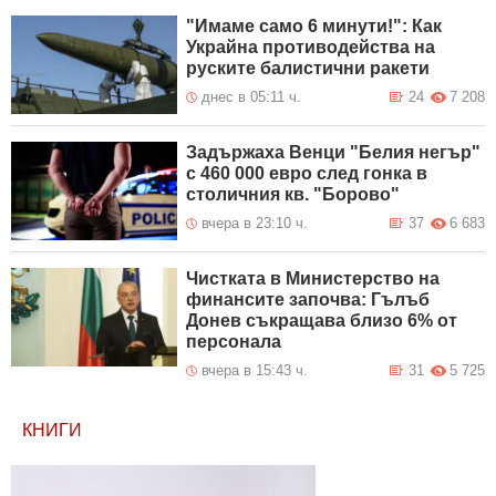
"Имаме само 6 минути!": Как
Украйна противодейства на
руските балистични ракети
днес в 05:11 ч.
24
7 208
Задържаха Венци "Белия негър"
с 460 000 евро след гонка в
столичния кв. "Борово"
вчера в 23:10 ч.
37
6 683
Чистката в Министерство на
финансите започва: Гълъб
Донев съкращава близо 6% от
персонала
вчера в 15:43 ч.
31
5 725
КНИГИ