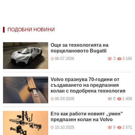
ПОДОБНИ НОВИНИ
Още за технологията на
порцелановото Bugatti
06.07.2026
3
3 165
Volvo празнува 70-години от
създаването на предпазния
колан с подобрена технология
06.03.2026
0
1 406
Ето как работи новият „умен“
предпазен колан на Volvo
10.10.2025
9
2 571