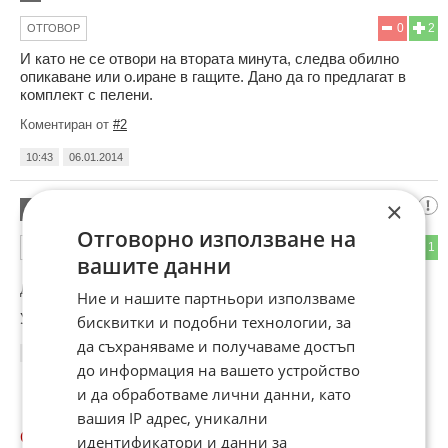
0
2
ОТГОВОР
И като не се отвори на втората минута, следва обилно
опикаване или о.иране в гащите. Дано да го предлагат в
комплект с пелени.
Коментиран от
#2
10:43
06.01.2014
×
Светослав Дойков
2
Отговорно използване на
0
1
ОТГОВОР
вашите данни
До коментар
#1
от "Maurice":
Ние и нашите партньори използваме
Урина брато.
бисквитки и подобни технологии, за
да съхраняваме и получаваме достъп
12:56
06.01.2014
до информация на вашето устройство
и да обработваме лични данни, като
вашия IP адрес, уникални
ОЩЕ
НОВИНИ ОТ ТЕХНОЛОГИИ
идентификатори и данни за