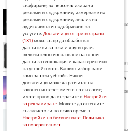
сърфиране, за персонализирани
реклами и съдържание, измерване на
Google се подигра на Apple и
Samsung (ВИДЕО)
реклами и съдържание, анализ на
днес в 11:30 ч.
1
706
аудиторията и подобряване на
услугите.
Доставчици от трети страни
(181)
може също да обработват
Apple се оказа между чука и
данните ви за тези и други цели,
наковалнята в преговорите за
включително използване на точни
iPhone 18
данни за геолокация и характеристики
вчера в 16:43 ч.
2
1 381
на устройството. Вашият избор важи
само за този уебсайт. Някои
Rockstar вдига завесите над GTA
доставчици може да разчитат на
VI (ВИДЕО)
законен интерес вместо на съгласие;
вчера в 13:38 ч.
3
1 206
имате право да възразите в
Настройки
за рекламиране
. Можете да оттеглите
съгласието си по всяко време в
Български отговор на
Настройки на бисквитките
.
Политика
съвременния велосипед
(ВИДЕО)
за поверителност
вчера в 11:47 ч.
21
8 164