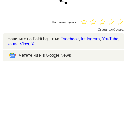
☆
☆
☆
☆
☆
Поставете оценка:
Оценка
от
0
гласа.
Новините на Fakti.bg – във
Facebook
,
Instagram
,
YouTube
,
канал Viber
,
X
Четете ни и в Google News