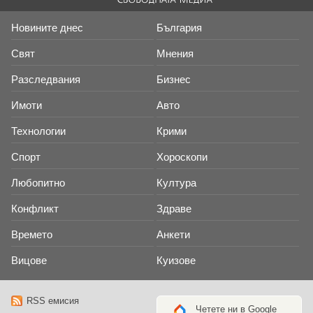
Новините днес
България
Свят
Мнения
Разследвания
Бизнес
Имоти
Авто
Технологии
Крими
Спорт
Хороскопи
Любопитно
Култура
Конфликт
Здраве
Времето
Анкети
Вицове
Куизове
RSS емисия
Четете ни в Google