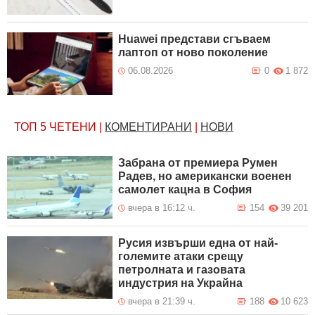
Huawei представи сгъваем
лаптоп от ново поколение
06.08.2026
0
1 872
ТОП 5
ЧЕТЕНИ
|
КОМЕНТИРАНИ
|
НОВИ
Забрана от премиера Румен
Радев, но американски военен
самолет кацна в София
вчера в 16:12 ч.
154
39 201
Русия извърши една от най-
големите атаки срещу
петролната и газовата
индустрия на Украйна
вчера в 21:39 ч.
188
10 623