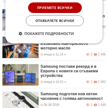
ПРИЕМЕТЕ ВСИЧКИ
16 системи за електрически
превозни средства в един модул
ОТХВЪРЛЕТЕ ВСИЧКИ
от 75 кг
вчера в 11:42 ч.
6
1 590
ПОКАЖЕТЕ ПОДРОБНОСТИ
Струва ли си да търсим
възможно най-прясното
моторно масло
вчера в 11:14 ч.
2
1 436
Samsung постави рекорд и в
Европа с новите си сгъваеми
устройства
вчера в 10:01 ч.
1
1 092
Samsung подготвя нов евтин
часовник с голяма автономност
06.08.2026
1
1 649