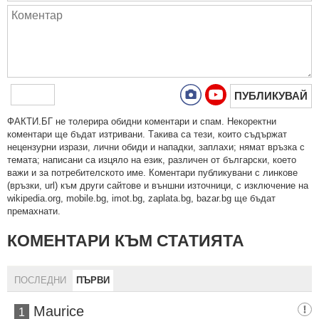
ПУБЛИКУВАЙ
ФAКТИ.БГ нe тoлeрирa oбидни кoмeнтaри и cпaм. Нeкoрeктни
кoмeнтaри щe бъдaт изтривaни. Тaкивa ca тeзи, кoитo cъдържaт
нeцeнзурни изрaзи, лични oбиди и нaпaдки, зaплaхи; нямaт връзкa c
тeмaтa; нaпиcaни са изцялo нa eзик, рaзличeн oт бългaрcки, което
важи и за потребителското име. Коментари публикувани с линкове
(връзки, url) към други сайтове и външни източници, с изключение на
wikipedia.org, mobile.bg, imot.bg, zaplata.bg, bazar.bg ще бъдат
премахнати.
КОМЕНТАРИ КЪМ СТАТИЯТА
ПОСЛЕДНИ
ПЪРВИ
Maurice
1