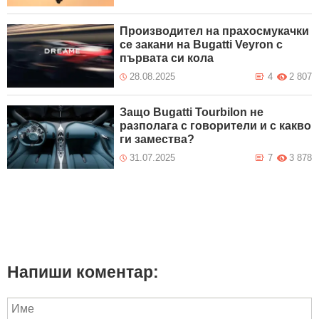
Производител на прахосмукачки
се закани на Bugatti Veyron с
първата си кола
28.08.2025
4
2 807
Защо Bugatti Tourbilon не
разполага с говорители и с какво
ги замества?
31.07.2025
7
3 878
Напиши коментар: