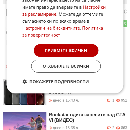
законен интерес вместо на съгласие;
имате право да възразите в
Настройки
Бай Иван
1
за рекламиране
. Можете да оттеглите
съгласието си по всяко време в
0
0
ОТГОВОР
Настройки на бисквитките
.
Политика
Баф та ф робота!
за поверителност
19:46
10.02.2014
ПРИЕМЕТЕ ВСИЧКИ
ОТХВЪРЛЕТЕ ВСИЧКИ
ОЩЕ
НОВИНИ ОТ ТЕХНОЛОГИИ
ПОКАЖЕТЕ ПОДРОБНОСТИ
Apple се оказа между чука и
наковалнята в преговорите за
iPhone 18
днес в 16:43 ч.
1
951
Rockstar вдига завесите над GTA
VI (ВИДЕО)
днес в 13:38 ч.
2
863