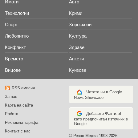
Имоти
Авто
Технологии
Крими
Спорт
Хороскопи
Любопитно
Култура
Конфликт
Здраве
Времето
Анкети
Вицове
Куизове
RSS емисия
Четете ни в Google
За нас
News Showcase
Карта на сайта
Добавете Факти.БГ
Работа
като предпочитан източник в
Рекламна тарифа
Google
Контакт с нас
© Резон Медиа 1993-2026 -