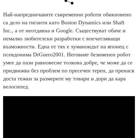
Най-напредничавите съвременни роботи обикновено
са дело на гиганти като Boston Dynamics или Shaft
Inc., а от неотдавна и Google. Съществуват обаче и
немалко любителски разработки с впечатляващи
възможности. Една от тях е хуманоидът на японец с
псевдонима DrGuero2001. Неговият безименен робот
умее да пази равновесие толкова добре, че може да се
придвижва без проблем по пресечен терен, да пренася
доста тежки за размерите му товари и дори да кара
велосипед.