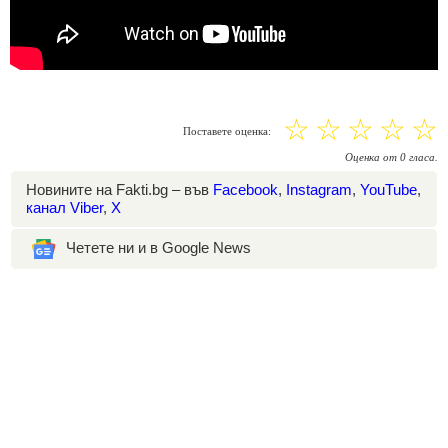
☆
☆
☆
☆
☆
Поставете оценка:
Оценка
от
0
гласа.
Новините на Fakti.bg – във
Facebook
,
Instagram
,
YouTube
,
канал Viber
,
X
Четете ни и в Google News