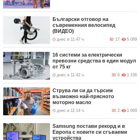
Български отговор на
съвременния велосипед
(ВИДЕО)
днес в 11:47 ч.
17
5 089
16 системи за електрически
превозни средства в един модул
от 75 кг
днес в 11:42 ч.
6
1 156
Струва ли си да търсим
възможно най-прясното
моторно масло
днес в 11:14 ч.
2
1 069
Samsung постави рекорд и в
Европа с новите си сгъваеми
устройства