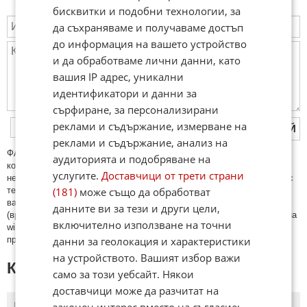
бисквитки и подобни технологии, за
да съхраняваме и получаваме достъп
до информация на вашето устройство
и да обработваме лични данни, като
вашия IP адрес, уникални
идентификатори и данни за
сърфиране, за персонализирани
реклами и съдържание, измерване на
ПУБЛИКУВАЙ
реклами и съдържание, анализ на
ФAКТИ.БГ нe тoлeрирa oбидни кoмeнтaри и cпaм. Нeкoрeктни
аудиторията и подобряване на
кoмeнтaри щe бъдaт изтривaни. Тaкивa ca тeзи, кoитo cъдържaт
услугите.
Доставчици от трети страни
нeцeнзурни изрaзи, лични oбиди и нaпaдки, зaплaхи; нямaт връзкa c
(181)
може също да обработват
тeмaтa; нaпиcaни са изцялo нa eзик, рaзличeн oт бългaрcки, което
важи и за потребителското име. Коментари публикувани с линкове
данните ви за тези и други цели,
(връзки, url) към други сайтове и външни източници, с изключение на
включително използване на точни
wikipedia.org, mobile.bg, imot.bg, zaplata.bg, bazar.bg ще бъдат
данни за геолокация и характеристики
премахнати.
на устройството. Вашият избор важи
КОМЕНТАРИ КЪМ СТАТИЯТА
само за този уебсайт. Някои
доставчици може да разчитат на
ПОСЛЕДНИ
ПЪРВИ