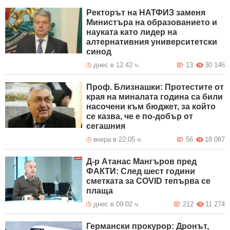
Ректорът на НАТФИЗ заменя
Министъра на образованието и
науката като лидер на
алтернативния университетски
синод
днес в 12:42 ч.
13
30 146
Проф. Близнашки: Протестите от
края на миналата година са били
насочени към бюджет, за който
се казва, че е по-добър от
сегашния
вчера в 22:05 ч.
56
18 087
Д-р Атанас Мангъров пред
ФАКТИ: След шест години
сметката за COVID тепърва се
плаща
днес в 09:02 ч.
212
11 274
Германски прокурор: Дронът,