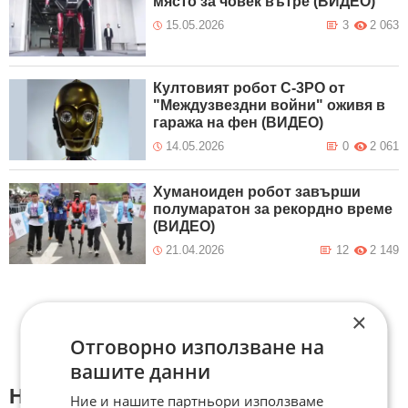
място за човек вътре (ВИДЕО)
15.05.2026
3
2 063
Култовият робот C-3PO от
"Междузвездни войни" оживя в
гаража на фен (ВИДЕО)
14.05.2026
0
2 061
Хуманоиден робот завърши
полумаратон за рекордно време
(ВИДЕО)
21.04.2026
12
2 149
×
Отговорно използване на
вашите данни
Напиши коментар:
Ние и нашите партньори използваме