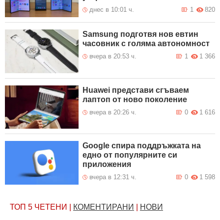
днес в 10:01 ч.
1
820
Samsung подготвя нов евтин
часовник с голяма автономност
вчера в 20:53 ч.
1
1 366
Huawei представи сгъваем
лаптоп от ново поколение
вчера в 20:26 ч.
0
1 616
Google спира поддръжката на
едно от популярните си
приложения
вчера в 12:31 ч.
0
1 598
ТОП 5
ЧЕТЕНИ
|
КОМЕНТИРАНИ
|
НОВИ