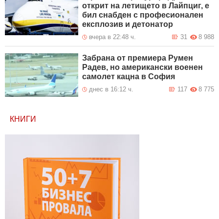
открит на летището в Лайпциг, е
бил снабден с професионален
експлозив и детонатор
вчера в 22:48 ч.
31
8 988
Забрана от премиера Румен
Радев, но американски военен
самолет кацна в София
днес в 16:12 ч.
117
8 775
КНИГИ