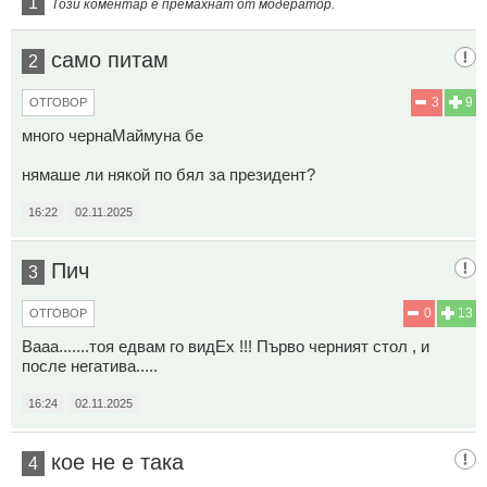
1
Този коментар е премахнат от модератор.
само питам
2
3
9
ОТГОВОР
много чернаМаймуна бе
нямаше ли някой по бял за президент?
16:22
02.11.2025
Пич
3
0
13
ОТГОВОР
Вааа.......тоя едвам го видЕх !!! Първо черният стол , и
после негатива.....
16:24
02.11.2025
кое не е така
4