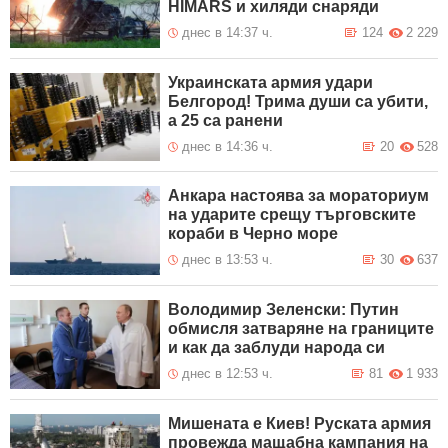
HIMARS и хиляди снаряди
днес в 14:37 ч.
124
2 229
Украинската армия удари
Белгород! Трима души са убити,
а 25 са ранени
днес в 14:36 ч.
20
528
Анкара настоява за мораториум
на ударите срещу търговските
кораби в Черно море
днес в 13:53 ч.
30
637
Володимир Зеленски: Путин
обмисля затваряне на границите
и как да заблуди народа си
днес в 12:53 ч.
81
1 933
Мишената е Киев! Руската армия
провежда мащабна кампания на