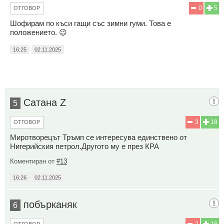
0
5
ОТГОВОР
Шофирам по къси гащи със зимни гуми. Това е
положението. 😉
16:25
02.11.2025
Сатана Z
5
3
18
ОТГОВОР
Миротворецът Тръмп се интересува единствено от
Нигерийския петрол.Другото му е през КРА
Коментиран от
#13
16:26
02.11.2025
побърканяк
6
2
16
ОТГОВОР