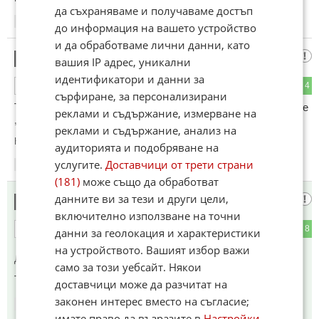
да съхраняваме и получаваме достъп
16:40
02.11.2025
до информация на вашето устройство
и да обработваме лични данни, като
ха-ха
9
вашия IP адрес, уникални
идентификатори и данни за
2
4
ОТГОВОР
сърфиране, за персонализирани
Туй на снимката президент ли , какво е , .....Много черно ,бе
реклами и съдържание, измерване на
, не мой да се види нищо ...
реклами и съдържание, анализ на
Коментиран от
#15
аудиторията и подобряване на
услугите.
Доставчици от трети страни
16:42
02.11.2025
(181)
може също да обработват
данните ви за тези и други цели,
село мое ,
10
включително използване на точни
2
8
ОТГОВОР
данни за геолокация и характеристики
на устройството. Вашият избор важи
До коментар
#8
от "!!!?":
само за този уебсайт. Някои
Темата е за Нигерия , не се увличай в излишни щуротии !
доставчици може да разчитат на
законен интерес вместо на съгласие;
16:44
02.11.2025
имате право да възразите в
Настройки