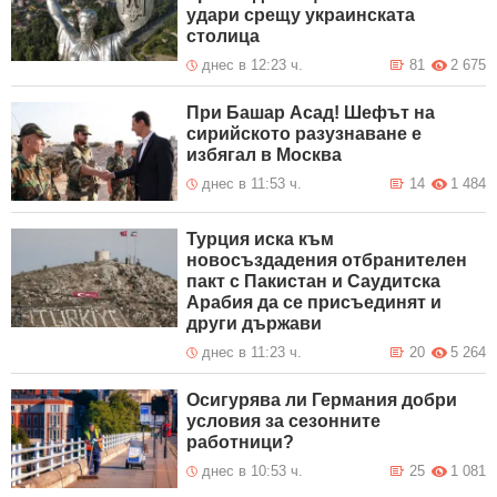
удари срещу украинската
столица
днес в 12:23 ч.
81
2 675
При Башар Асад! Шефът на
сирийското разузнаване е
избягал в Москва
днес в 11:53 ч.
14
1 484
Турция иска към
новосъздадения отбранителен
пакт с Пакистан и Саудитска
Арабия да се присъединят и
други държави
днес в 11:23 ч.
20
5 264
Осигурява ли Германия добри
условия за сезонните
работници?
днес в 10:53 ч.
25
1 081