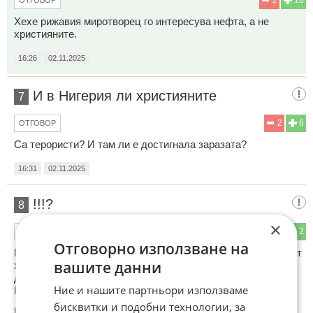
Хехе рижавия миротворец го интересува нефта, а не
християните.
16:26
02.11.2025
И в Нигерия ли християните
7
2
6
ОТГОВОР
Са терористи? И там ли е достигнала заразата?
16:31
02.11.2025
!!!?
8
×
12
2
ОТГОВОР
Отговорно използване на
Путлер, Кадиров и Ким Чен Ун вече близо 4 години избиват
вашите данни
християните в Украйна...време Тръмп пестане да върти
дипломация "ала Чембълейн", а да удари с "томахавката"
Ние и нашите партньори използваме
Кремълските фашисти...!!!?
бисквитки и подобни технологии, за
Коментиран от
#10