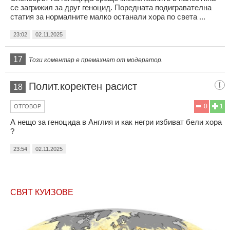
се загрижил за друг геноцид. Поредната подигравателна
статия за нормалните малко останали хора по света ...
23:02
02.11.2025
17
Този коментар е премахнат от модератор.
Полит.коректен расист
18
0
1
ОТГОВОР
А нещо за геноцида в Англия и как негри избиват бели хора
?
23:54
02.11.2025
СВЯТ КУИЗОВЕ