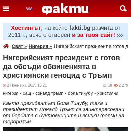
Хостингът
, на който
fakti.bg
разчита от
2011 г., вече е отворен
и за твоя сайт!
›››
Свят
»
Нигерия
»
Нигерийският президент е готов д
Нигерийският президент е готов
да обсъди обвиненията в
християнски геноцид с Тръмп
2 Ноември, 2025 16:21
18
2 279
нигерия
-
сащ
-
соналд тръмп
-
бола тинубу
-
християни
Както президентът Бола Тинубу, така и
президентът Доналд Тръмп са заинтересовани
от борбата с бунтовниците и всички форми на
тероризъм