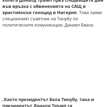
колега Доналд Тръмп през следващите дни
във връзка с обвиненията на САЩ в
християнски геноцид в Нигерия
. Това заяви
специалният съветник на Тинубу по
политическите комуникации, Даниел Бвала.
„
Както президентът Бола Тинубу, така и
президентът Доналд Тръмп са