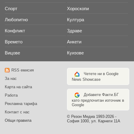
Спорт
Хороскопи
Любопитно
Култура
Конфликт
Здраве
Времето
Анкети
Вицове
Куизове
RSS емисия
Четете ни в Google
За нас
News Showcase
Карта на сайта
Добавете Факти.БГ
Работа
като предпочитан източник в
Рекламна тарифа
Google
Контакт с нас
© Резон Медиа 1993-2026 -
Общи правила
София 1000, ул. Карнеги 11А