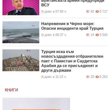
Британската армия предупреди
ВСУ
днес в 07:50 ч.
82
5 717
Напрежение в Черно море:
Опасни инциденти край Турция
днес в 06:37 ч.
14
5 542
Турция иска към
новосъздадения отбранителен
пакт с Пакистан и Саудитска
Арабия да се присъединят и
други държави
днес в 11:23 ч.
20
5 262
КНИГИ