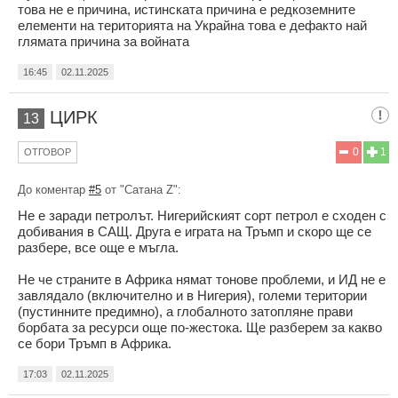
това не е причина, истинската причина е редкоземните
елементи на територията на Украйна това е дефакто най
глямата причина за войната
16:45
02.11.2025
ЦИРК
13
0
1
ОТГОВОР
До коментар
#5
от "Сатана Z":
Не е заради петролът. Нигерийският сорт петрол е сходен с
добивания в САЩ. Друга е играта на Тръмп и скоро ще се
разбере, все още е мъгла.
Не че страните в Африка нямат тонове проблеми, и ИД не е
завлядало (включително и в Нигерия), големи територии
(пустинните предимно), а глобалното затопляне прави
борбата за ресурси още по-жестока. Ще разберем за какво
се бори Тръмп в Африка.
17:03
02.11.2025