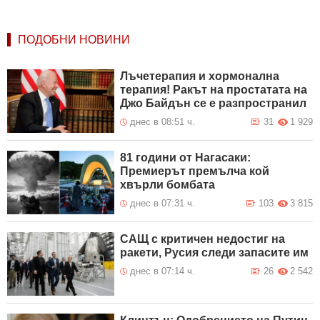
ПОДОБНИ НОВИНИ
Лъчетерапия и хормонална
терапия! Ракът на простатата на
Джо Байдън се е разпространил
днес в 08:51 ч.
31
1 929
81 години от Нагасаки:
Премиерът премълча кой
хвърли бомбата
днес в 07:31 ч.
103
3 815
САЩ с критичен недостиг на
ракети, Русия следи запасите им
днес в 07:14 ч.
26
2 542