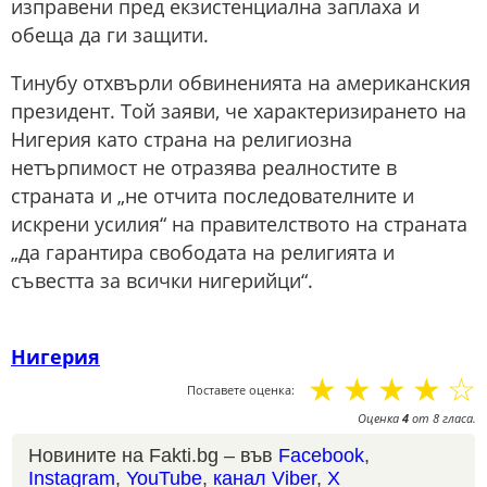
изправени пред екзистенциална заплаха и
обеща да ги защити.
Тинубу отхвърли обвиненията на американския
президент. Той заяви, че характеризирането на
Нигерия като страна на религиозна
нетърпимост не отразява реалностите в
страната и „не отчита последователните и
искрени усилия“ на правителството на страната
„да гарантира свободата на религията и
съвестта за всички нигерийци“.
Нигерия
☆
☆
☆
☆
☆
Поставете оценка:
Оценка
4
от
8
гласа.
Новините на Fakti.bg – във
Facebook
,
Instagram
,
YouTube
,
канал Viber
,
X