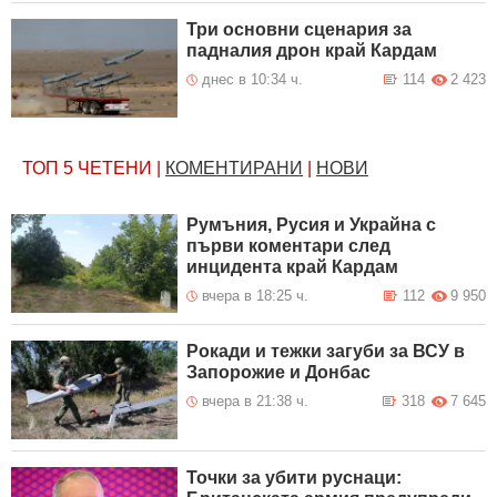
Три основни сценария за
падналия дрон край Кардам
днес в 10:34 ч.
114
2 423
ТОП 5
ЧЕТЕНИ
|
КОМЕНТИРАНИ
|
НОВИ
Румъния, Русия и Украйна с
първи коментари след
инцидента край Кардам
вчера в 18:25 ч.
112
9 950
Рокади и тежки загуби за ВСУ в
Запорожие и Донбас
вчера в 21:38 ч.
318
7 645
Точки за убити руснаци: