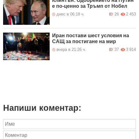
Клинтън: Одобрението на Путин
е по-ценно за Тръмп от Нобел
днес в 06:18 ч.
26
2 453
Иран постави шест условия на
САЩ за постигане на мир
вчера в 21:26 ч.
37
3 914
Напиши коментар: