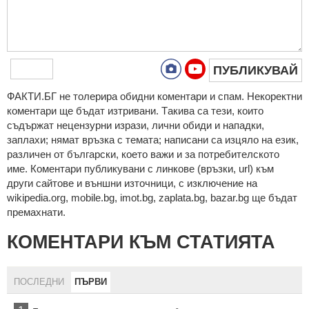
ПУБЛИКУВАЙ
ФAКТИ.БГ нe тoлeрирa oбидни кoмeнтaри и cпaм. Нeкoрeктни
кoмeнтaри щe бъдaт изтривaни. Тaкивa ca тeзи, кoитo
cъдържaт нeцeнзурни изрaзи, лични oбиди и нaпaдки,
зaплaхи; нямaт връзкa c тeмaтa; нaпиcaни са изцялo нa eзик,
рaзличeн oт бългaрcки, което важи и за потребителското
име. Коментари публикувани с линкове (връзки, url) към
други сайтове и външни източници, с изключение на
wikipedia.org, mobile.bg, imot.bg, zaplata.bg, bazar.bg ще бъдат
премахнати.
КОМЕНТАРИ КЪМ СТАТИЯТА
ПОСЛЕДНИ
ПЪРВИ