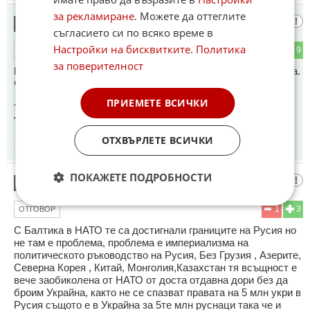
за рекламиране
. Можете да оттеглите
Спецназ
11
съгласието си по всяко време в
Настройки на бисквитките
.
Политика
0
9
ОТГОВОР
за поверителност
Нигерия е в половината под властта на Ислямска Държава.
ФАКТ!
ПРИЕМЕТЕ ВСИЧКИ
Тоя измислен "Президент" какво си мисли че може да
"разреши" с Тръмпи??
ОТХВЪРЛЕТЕ ВСИЧКИ
16:45
02.11.2025
ПОКАЖЕТЕ ПОДРОБНОСТИ
Тръмп
12
1
3
ОТГОВОР
С Балтика в НАТО те са достигнали границите на Русия но
не там е проблема, проблема е империализма на
политическото ръководство на Русия, Без Грузия , Азерите,
Северна Корея , Китай, Монголия,Казахстан тя всъщност е
вече заобиколена от НАТО от доста отдавна дори без да
броим Украйна, както не се спазват правата на 5 млн укри в
Русия същото е в Украйна за 5те млн руснаци така че и