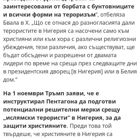
заинтересовани от борбата с бунтовниците
и всички форми на тероризъм
“, отбеляза
Бвала в Х. „Що се отнася до разногласията дали
терористите в Нигерия са насочени само към
християни или към хора с различни религиозни
убеждения, тези различия, ако съществуват, ще
бъдат обсъдени и разрешени от двамата
лидери по време на среща през следващите дни
в президентския дворец [в Нигерия] или в Белия
дом.“
На 1 ноември Тръмп заяви, че е
инструктирал Пентагона да подготви
потенциални решителни мерки срещу
„ислямски терористи“ в Нигерия, за да
защити християните
. Преди това той
твърдеше, че християните в Нигерия са