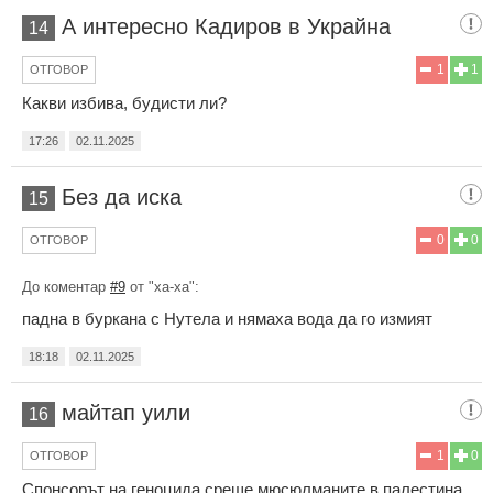
А интересно Кадиров в Украйна
14
1
1
ОТГОВОР
Какви избива, будисти ли?
17:26
02.11.2025
Без да иска
15
0
0
ОТГОВОР
До коментар
#9
от "ха-ха":
падна в буркана с Нутела и нямаха вода да го измият
18:18
02.11.2025
майтап уили
16
1
0
ОТГОВОР
Спонсорът на геноцида среще мюсюлманите в палестина