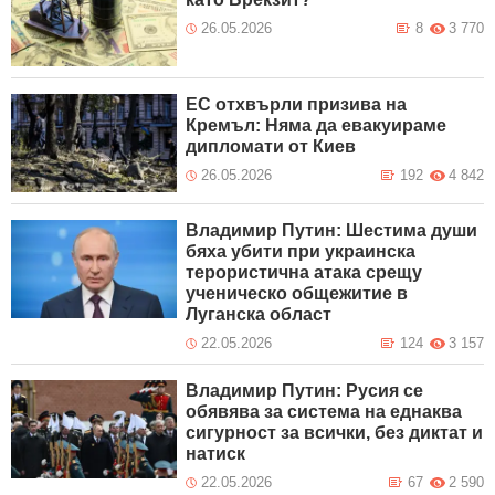
26.05.2026
8
3 770
ЕС отхвърли призива на
Кремъл: Няма да евакуираме
дипломати от Киев
26.05.2026
192
4 842
Владимир Путин: Шестима души
бяха убити при украинска
терористична атака срещу
ученическо общежитие в
Луганска област
22.05.2026
124
3 157
Владимир Путин: Русия се
обявява за система на еднаква
сигурност за всички, без диктат и
натиск
22.05.2026
67
2 590