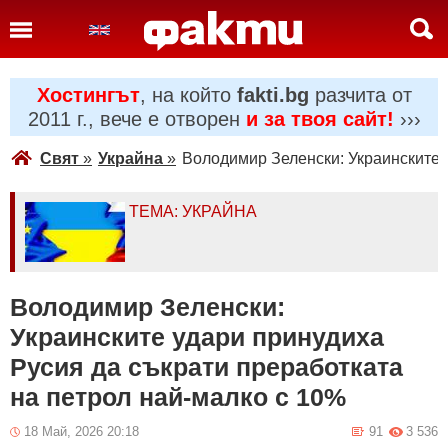
Хостингът
, на който
fakti.bg
разчита от
2011 г., вече е отворен
и за твоя сайт!
›››
Свят
»
Украйна
»
Володимир Зеленски: Украинските 
ТЕМА: УКРАЙНА
Володимир Зеленски:
Украинските удари принудиха
Русия да съкрати преработката
на петрол най-малко с 10%
18 Май, 2026 20:18
91
3 536