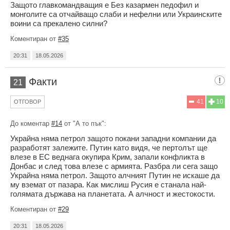
Защото главкомандващия е Без казармен педофил и
монголите са отчайващо слаби и нефелни или Украинските
воини са прекалено силни?
Коментиран от
#35
20:31
18.05.2026
Факти
21
41
10
ОТГОВОР
До коментар
#14
от "А то пък":
Украйна няма петрол защото покани западни компании да
разработят залежите. Путин като видя, че пертолът ще
влезе в ЕС веднага окупира Крим, запали конфликта в
Донбас и след това влезе с армията. Разбра ли сега защо
Украйна няма петрол. Защото алчният Путин не искаше да
му вземат от пазара. Как мислиш Русия е станала най-
голямата държава на планетата. А алчност и жестокости.
Коментиран от
#29
20:31
18.05.2026