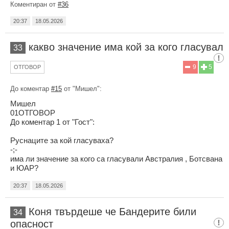
Коментиран от
#36
20:37
18.05.2026
какво значение има кой за кого гласувал
33
9
5
ОТГОВОР
До коментар
#15
от "Мишел":
Мишел
01ОТГОВОР
До коментар 1 от "Гост":
Руснаците за кой гласуваха?
-;-
има ли значение за кого са гласували Австралия , Ботсвана
и ЮАР?
20:37
18.05.2026
Коня твърдеше че Бандерите били
34
опасност