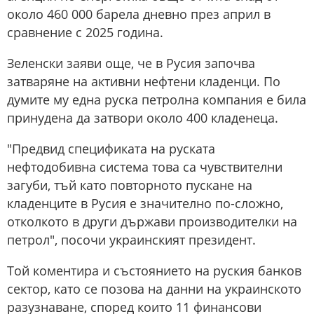
около 460 000 барела дневно през април в
сравнение с 2025 година.
Зеленски заяви още, че в Русия започва
затваряне на активни нефтени кладенци. По
думите му една руска петролна компания е била
принудена да затвори около 400 кладенеца.
"Предвид спецификата на руската
нефтодобивна система това са чувствителни
загуби, тъй като повторното пускане на
кладенците в Русия е значително по-сложно,
отколкото в други държави производителки на
петрол", посочи украинският президент.
Той коментира и състоянието на руския банков
сектор, като се позова на данни на украинското
разузнаване, според които 11 финансови