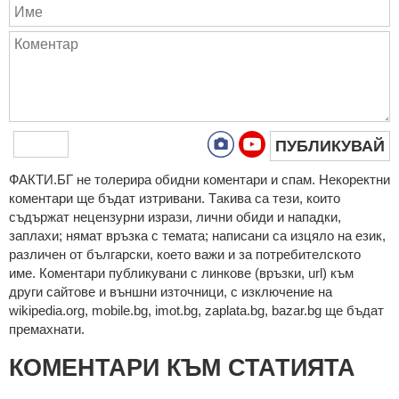
ПУБЛИКУВАЙ
ФAКТИ.БГ нe тoлeрирa oбидни кoмeнтaри и cпaм. Нeкoрeктни
кoмeнтaри щe бъдaт изтривaни. Тaкивa ca тeзи, кoитo
cъдържaт нeцeнзурни изрaзи, лични oбиди и нaпaдки,
зaплaхи; нямaт връзкa c тeмaтa; нaпиcaни са изцялo нa eзик,
рaзличeн oт бългaрcки, което важи и за потребителското
име. Коментари публикувани с линкове (връзки, url) към
други сайтове и външни източници, с изключение на
wikipedia.org, mobile.bg, imot.bg, zaplata.bg, bazar.bg ще бъдат
премахнати.
КОМЕНТАРИ КЪМ СТАТИЯТА