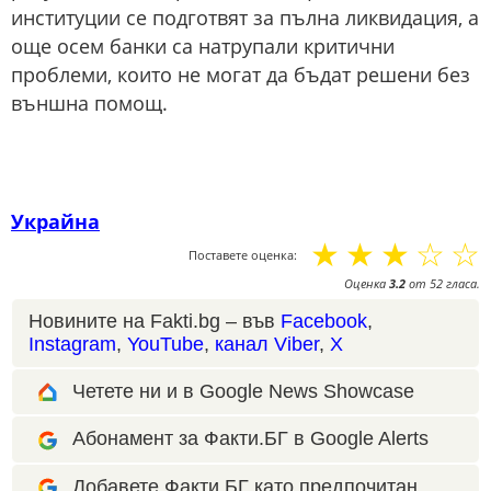
институции се подготвят за пълна ликвидация, а
още осем банки са натрупали критични
проблеми, които не могат да бъдат решени без
външна помощ.
Украйна
☆
☆
☆
☆
☆
Поставете оценка:
Оценка
3.2
от
52
гласа.
Новините на Fakti.bg – във
Facebook
,
Instagram
,
YouTube
,
канал Viber
,
X
Четете ни и в Google News Showcase
Абонамент за Факти.БГ в Google Alerts
Добавете Факти.БГ като предпочитан