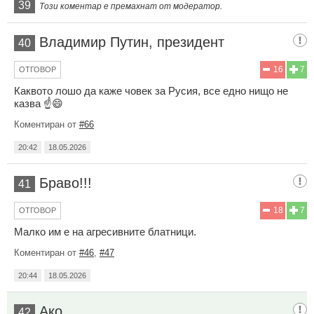
39
Този коментар е премахнат от модератор.
Владимир Путин, президент
40
16
7
ОТГОВОР
Каквото лошо да каже човек за Русия, все едно нищо не
казва ☝️😄
Коментиран от
#66
20:42
18.05.2026
Браво!!!
41
18
7
ОТГОВОР
Малко им е на агресивните блатници.
Коментиран от
#46
,
#47
20:44
18.05.2026
Ако
42