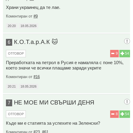
Храни украинец да те лае.
Коментиран от
#9
20:20
18.05.2026
К.О.Т.а.р.А.К 🐱
6
9
54
ОТГОВОР
Преработката на петрол в Русия е намаляла с поне 10%,
което значи че всички плащаме заради укрите
Коментиран от
#16
20:21
18.05.2026
НЕ МОЕ МИ СВЪРШИ ДЕНЯ
7
8
54
ОТГОВОР
Къде ми е статията за успехите на Зеленски?
Коментиран от
#23
,
#61