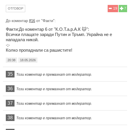
19
7
ОТГОВОР
До коментар
#16
от "Факти":
Факти:До коментар 6 от "К.О.Т.а.р.А.К 🐱":
Всички плащате заради Путин и Тръмп. Украйна не е
нападала никой.
-;-
Колко пропаднали са рашистите!
20:38
18.05.2026
35
Този коментар е премахнат от модератор.
36
Този коментар е премахнат от модератор.
37
Този коментар е премахнат от модератор.
38
Този коментар е премахнат от модератор.