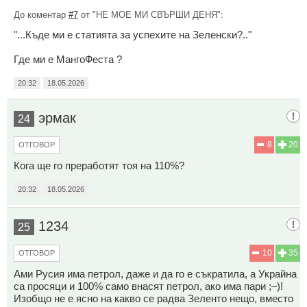
До коментар
#7
от "НЕ МОЕ МИ СВЪРШИ ДЕНЯ":
"...Къде ми е статията за успехите на Зеленски?.."
Где ми е МангоФеста ?
20:32
18.05.2026
эрмак
24
8
20
ОТГОВОР
Кога ще го преработят тоя на 110%?
20:32
18.05.2026
1234
25
10
35
ОТГОВОР
Ами Русия има петрол, даже и да го е съкратила, а Украйна
са просяци и 100% само внасят петрол, ако има пари ;–)!
Изобщо не е ясно на какво се радва Зеленто нещо, вместо