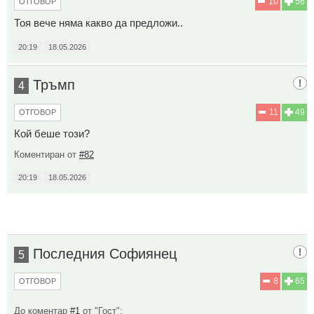
10
56
ОТГОВОР
Тоя вече няма какво да предложи..
20:19
18.05.2026
Тръмп
4
11
49
ОТГОВОР
Кой беше този?
Коментиран от
#82
20:19
18.05.2026
Последния Софиянец
5
8
65
ОТГОВОР
До коментар
#1
от "Гост":