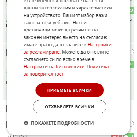
включително използване на точни
данни за геолокация и характеристики
9
28
ОТГОВОР
на устройството. Вашият избор важи
Да тоя искам да му изсипя едно голямо кафяво и топло аки
само за този уебсайт. Някои
право във устенцето
доставчици може да разчитат на
20:24
18.05.2026
законен интерес вместо на съгласие;
имате право да възразите в
Настройки
за рекламиране
. Можете да оттеглите
А то пък
14
съгласието си по всяко време в
9
37
ОТГОВОР
Настройки на бисквитките
.
Политика
за поверителност
Украйна що няма петрол.😂😂😂
Коментиран от
#21
,
#39
ПРИЕМЕТЕ ВСИЧКИ
20:24
18.05.2026
ОТХВЪРЛЕТЕ ВСИЧКИ
15
Този коментар е премахнат от модератор.
ПОКАЖЕТЕ ПОДРОБНОСТИ
Факти
16
42
10
ОТГОВОР