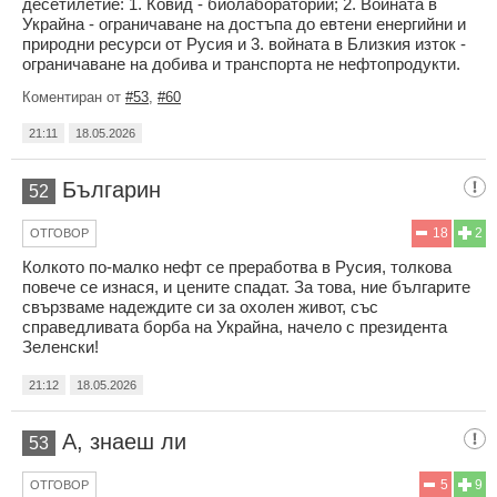
десетилетие: 1. Ковид - биолаборатории; 2. Войната в
Украйна - ограничаване на достъпа до евтени енергийни и
природни ресурси от Русия и 3. войната в Близкия изток -
ограничаване на добива и транспорта не нефтопродукти.
Коментиран от
#53
,
#60
21:11
18.05.2026
Българин
52
18
2
ОТГОВОР
Колкото по-малко нефт се преработва в Русия, толкова
повече се изнася, и цените спадат. За това, ние българите
свързваме надеждите си за охолен живот, със
справедливата борба на Украйна, начело с президента
Зеленски!
21:12
18.05.2026
А, знаеш ли
53
5
9
ОТГОВОР