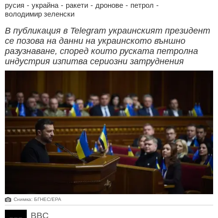
русия
-
украйна
-
ракети
-
дронове
-
петрол
-
володимир зеленски
В публикация в Telegram украинският президент
се позова на данни на украинското външно
разузнаване, според които руската петролна
индустрия изпитва сериозни затруднения
Снимка: БГНЕС/ЕРА
BBC