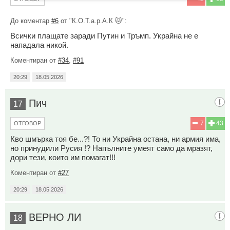
До коментар
#6
от "К.О.Т.а.р.А.К 🐱":
Всички плащате заради Путин и Тръмп. Украйна не е
нападала никой.
Коментиран от
#34
,
#91
20:29
18.05.2026
Пич
17
7
43
ОТГОВОР
Кво шмърка тоя бе...?! То ни Украйна остана, ни армия има,
но принудили Русия !? Напълните умеят само да мразят,
дори тези, които им помагат!!!
Коментиран от
#27
20:29
18.05.2026
ВЕРНО ЛИ
18