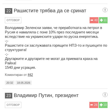
Рашистите трябва да се сринат
22
40
11
ОТГОВОР
Володимир Зеленски заяви, че преработката на петрол в
Русия е намаляла с поне 10% през последните месеци
вследствие на украинските удари по руска енергетика.
-;-
Рашистите си заслужавата горящите НПЗ-то и пушеците по
структурата!
-;-
Другарките и другарите не могат да приемата краха на
Райха!
1540 дни усрация.
Коментиран от
#42
20:32
18.05.2026
Владимир Путин, президент
23
26
10
ОТГОВОР