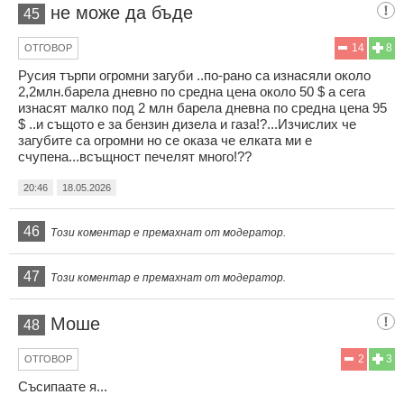
не може да бъде
45
14
8
ОТГОВОР
Русия търпи огромни загуби ..по-рано са изнасяли около
2,2млн.барела дневно по средна цена около 50 $ а сега
изнасят малко под 2 млн барела дневна по средна цена 95
$ ..и същото е за бензин дизела и газа!?...Изчислих че
загубите са огромни но се оказа че елката ми е
счупена...всъщност печелят много!??
20:46
18.05.2026
46
Този коментар е премахнат от модератор.
47
Този коментар е премахнат от модератор.
Моше
48
2
3
ОТГОВОР
Съсипаате я...