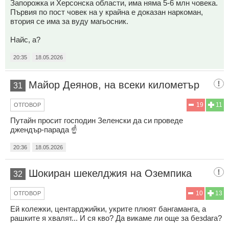
Запорожка и Херсонска области, има няма 5-6 млн човека.
Първия по пост човек на у крайна е доказан наркоман,
втория се има за вуду магьосник.
Найс, а?
20:35
18.05.2026
Майор Деянов, на всеки километър
31
19
11
ОТГОВОР
Путайн просит господин Зеленски да си проведе
джeндъp-парада ☝️
20:36
18.05.2026
Шокиран шекелджия на Оземпика
32
10
13
ОТГОВОР
Ей колежки, центарджийки, укрите плюят бангaмaнга, а
рашките я хвалят... И ся кво? Да викаме ли още за безdаrа?