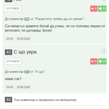
4
15
ОТГОВОР
До коментар
#22
от "Рашистите трябва да се сринат":
Си напасъл кравите бегай да учиш, че си толкова лишен от
интелект, че цитираш Зелю!
20:44
18.05.2026
С що укра
43
6
13
ОТГОВОР
До коментар
#39
от "А що":
няма ток?
20:45
18.05.2026
44
Този коментар е премахнат от модератор.