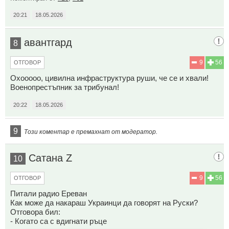
20:21
18.05.2026
авантгард
8
9
56
ОТГОВОР
Охооооо, цивилна инфраструктура руши, че се и хвали!
Военопрестъпник за трибунал!
20:22
18.05.2026
9
Този коментар е премахнат от модератор.
Сатана Z
10
9
56
ОТГОВОР
Питали радио Ереван
Как може да накараш Украинци да говорят на Руски?
Отговора бил:
- Когато са с вдигнати ръце