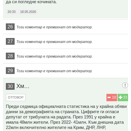
да си погледне кочината.
20:33
18.05.2026
26
Този коментар е премахнат от модератор.
27
Този коментар е премахнат от модератор.
28
Този коментар е премахнат от модератор.
29
Този коментар е премахнат от модератор.
Хм...
30
10
33
ОТГОВОР
Преди седмица официалната статистика на у крайна обяви
данни за демографията на страната. Цифрите ги огласи
депутат от трибуната на радата. През 1991 у крайна е
имала 48млн жители. През 2022- 41млн. Към днешна дата
22млн включително жителите на Крим, ДНР, ЛНР,