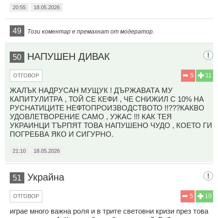
20:55
18.05.2026
49
Този коментар е премахнат от модератор.
НАПУШЕН ДИВАК
50
5
11
ОТГОВОР
ЖАЛЪК НАДРУСАН МУЩУК ! ДЪРЖАВАТА МУ
КАПИТУЛИТРА , ТОЙ СЕ КЕФИ , ЧЕ СНИЖИЛ С 10% НА
РУСНАТИЦИТЕ НЕФТОПРОИЗВОДСТВОТО !!???КАКВО
УДОВЛЕТВОРЕНИЕ САМО , УЖАС !!! КАК ТЕЯ
УКРАИНЦИ ТЪРПЯТ ТОВА НАПУШЕНО ЧУДО , КОЕТО ГИ
ПОГРЕБВА ЯКО И СИГУРНО.
21:10
18.05.2026
Украйна
51
5
10
ОТГОВОР
играе много важна роля и в трите световни кризи през това