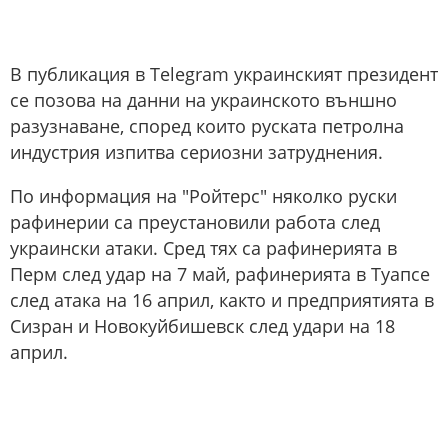
В публикация в Telegram украинският президент
се позова на данни на украинското външно
разузнаване, според които руската петролна
индустрия изпитва сериозни затруднения.
По информация на "Ройтерс" няколко руски
рафинерии са преустановили работа след
украински атаки. Сред тях са рафинерията в
Перм след удар на 7 май, рафинерията в Туапсе
след атака на 16 април, както и предприятията в
Сизран и Новокуйбишевск след удари на 18
април.