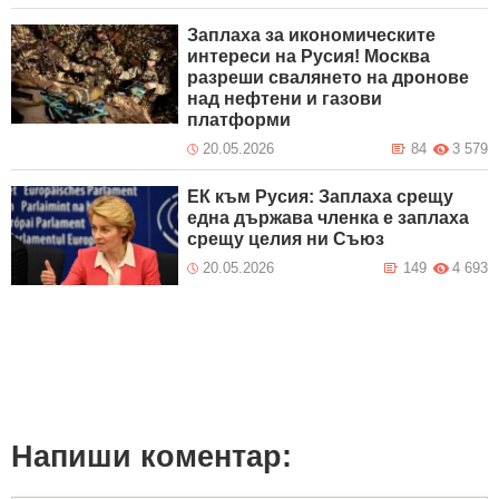
Заплаха за икономическите
интереси на Русия! Москва
разреши свалянето на дронове
над нефтени и газови
платформи
20.05.2026
84
3 579
ЕК към Русия: Заплаха срещу
една държава членка е заплаха
срещу целия ни Съюз
20.05.2026
149
4 693
Напиши коментар: