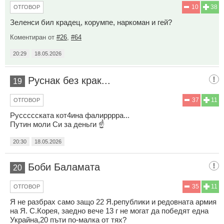
10
38
ОТГОВОР
Зеленси бил крадец, корумпе, наркоман и гей?
Коментиран от
#26
,
#64
20:29
18.05.2026
Руснак без крак...
19
37
11
ОТГОВОР
Руссссската кот4ина фалирррра...
Путин моли Си за деньги ☝️
20:30
18.05.2026
Боби Баламата
20
35
11
ОТГОВОР
Я не разбрах само защо 22 Я.републики и редовната армия
на Я. С.Корея, заедно вече 13 г не могат да победят една
Украйна,20 пъти по-малка от тях?