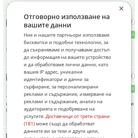
×
20:22
18.05.2026
Отговорно използване на
Умен
11
вашите данни
Ние и нашите партньори използваме
9
42
ОТГОВОР
бисквитки и подобни технологии, за
Затова не трябва да се хранят ами да се таkoват.Поне
да съхраняваме и получаваме достъп
украинките
до информация на вашето устройство
20:22
18.05.2026
и да обработваме лични данни, като
вашия IP адрес, уникални
Гориил
12
идентификатори и данни за
сърфиране, за персонализирани
9
50
ОТГОВОР
реклами и съдържание, измерване на
Това не е вярно. Русия произвежда и продава петрол
реклами и съдържание, анализ на
изключително според квотите на ОПЕК. Това е основният и
аудиторията и подобряване на
решаващ фактор.
услугите.
Доставчици от трети страни
20:24
18.05.2026
(181)
може също да обработват
данните ви за тези и други цели,
Укрофоб
13