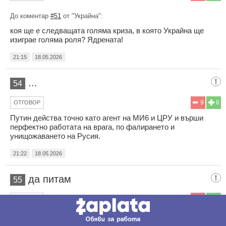
До коментар
#51
от "Украйна":
коя ще е следващата голяма криза, в която Украйна ще
изиграе голяма роля? Ядрената!
21:15
18.05.2026
...
54
9
6
ОТГОВОР
Путин действа точно като агент на МИ6 и ЦРУ и върши
перфектно работата на врага, по фалирането и
унищожаването на Русия.
21:22
18.05.2026
да питам
55
6
5
ОТГОВОР
До коментар
#1
от "Гост":