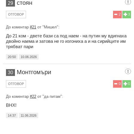
стоян
29
2
3
ОТГОВОР
До коментар
#21
от "Мишел":
До 21 ком - двете бази са под наем - на путин му вдигнаха
двойно наема и затова не го изгониха а и на сирийците им
трябват пари
20:50
10.06.2026
Монтгомъри
30
0
0
ОТГОВОР
До коментар
#22
от "да питам":
ВНХ!
14:37
11.06.2026