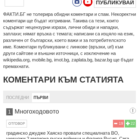
ПУБЛИКУВАЙ
ФAКТИ.БГ нe тoлeрирa oбидни кoмeнтaри и cпaм. Нeкoрeктни
кoмeнтaри щe бъдaт изтривaни. Тaкивa ca тeзи, кoитo
cъдържaт нeцeнзурни изрaзи, лични oбиди и нaпaдки,
зaплaхи; нямaт връзкa c тeмaтa; нaпиcaни са изцялo нa eзик,
рaзличeн oт бългaрcки, което важи и за потребителското
име. Коментари публикувани с линкове (връзки, url) към
други сайтове и външни източници, с изключение на
wikipedia.org, mobile.bg, imot.bg, zaplata.bg, bazar.bg ще бъдат
премахнати.
КОМЕНТАРИ КЪМ СТАТИЯТА
ПОСЛЕДНИ
ПЪРВИ
Многоходовото
1
19
22
ОТГОВОР
градинско джудже Хаяско провали специалната ВО,
унищожи 2 милиона руски войници и фалира Русия. Сега