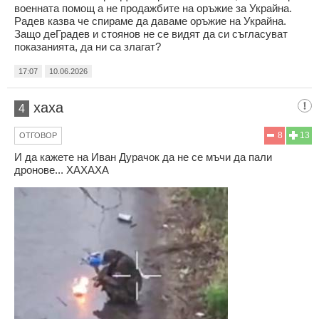
военната помощ а не продажбите на оръжие за Украйна.
Радев казва че спираме да даваме оръжие на Украйна.
Защо деГрадев и стоянов не се видят да си съгласуват
показанията, да ни са злагат?
17:07
10.06.2026
хаха
4
8
13
ОТГОВОР
И да кажете на Иван Дурачок да не се мъчи да пали
дронове... ХАХАХА