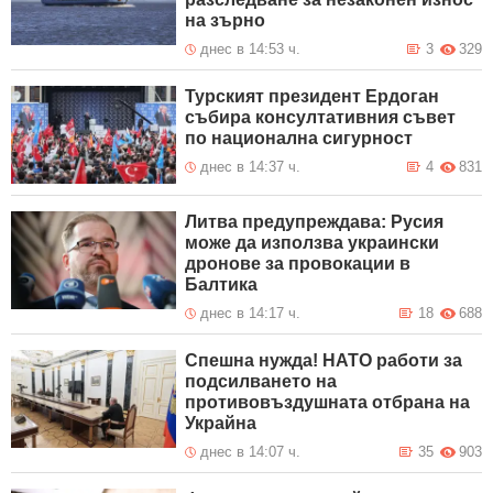
на зърно
днес в 14:53 ч.
3
329
Турският президент Ердоган
събира консултативния съвет
по национална сигурност
днес в 14:37 ч.
4
831
Литва предупреждава: Русия
може да използва украински
дронове за провокации в
Балтика
днес в 14:17 ч.
18
688
Спешна нужда! НАТО работи за
подсилването на
противовъздушната отбрана на
Украйна
днес в 14:07 ч.
35
903