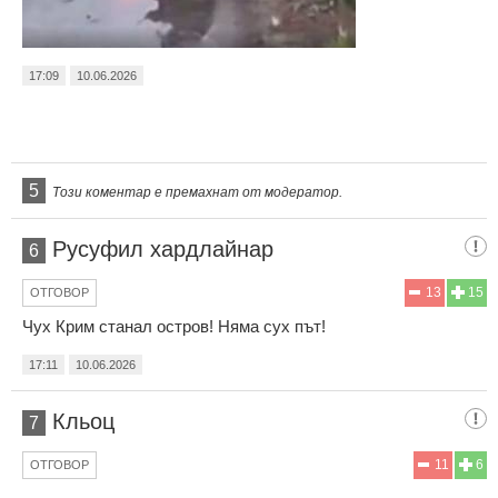
17:09
10.06.2026
5
Този коментар е премахнат от модератор.
Русуфил хардлайнaр
6
13
15
ОТГОВОР
Чух Крим станал остров! Няма сух път!
17:11
10.06.2026
Кльоц
7
11
6
ОТГОВОР