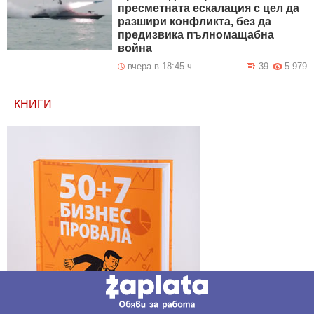
пресметната ескалация с цел да
разшири конфликта, без да
предизвика пълномащабна
война
вчера в 18:45 ч.
39
5 979
КНИГИ