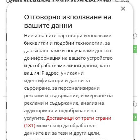
Остава да намерите и гориво да стигнете до там . 🤣🤣🤣
×
Коментиран от
#21
Отговорно използване на
17:25
10.06.2026
вашите данни
Ние и нашите партньори използваме
Въпрос
10
бисквитки и подобни технологии, за
11
17
ОТГОВОР
да съхраняваме и получаваме достъп
до информация на вашето устройство
Абе... ко става с Башарчо?! Май вече не са дружки с ка
Путчо.
и да обработваме лични данни, като
С приятели като ка Путин - врагове не ти требат.
вашия IP адрес, уникални
Коментиран от
#11
идентификатори и данни за
сърфиране, за персонализирани
17:29
10.06.2026
реклами и съдържание, измерване на
реклами и съдържание, анализ на
1945
11
аудиторията и подобряване на
услугите.
Доставчици от трети страни
9
13
ОТГОВОР
(181)
може също да обработват
До коментар
#10
от "Въпрос":
данните ви за тези и други цели,
Скрит е в някъде; че докопат ли го в Сирия прошка няма да