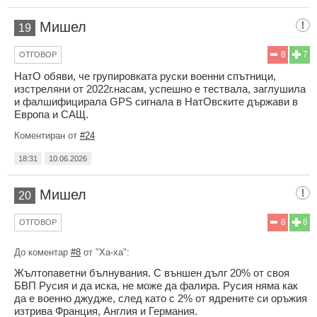
Мишел
19
8
7
ОТГОВОР
НатО обяви, че групировката руски военни спътници,
изстреляни от 2022г.насам, успешно е тествала, заглушила
и фалшифицирала GPS сигнала в НатОвските държави в
Европа и САЩ.
Коментиран от
#24
18:31
10.06.2026
Мишел
20
8
6
ОТГОВОР
До коментар
#8
от "Ха-ха":
Жълтопаветни бълнувания. С външен дълг 20% от своя
БВП Русия и да иска, не може да фалира. Русия няма как
да е военно джудже, след като с 2% от ядрените си оръжия
изтрива Франция, Англия и Германия.