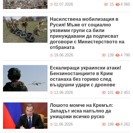
02.07.2026
15
4 060
Насилствена мобилизация в
Русия! Мъже от социално
уязвими групи са били
принуждавани да подписват
договори с Министерството на
отбраната
19.06.2026
139
4 790
Ескалиращи украински атаки!
Бензиностанциите в Крим
останаха без гориво след
въздушни удари с дронове
12.06.2026
101
2 451
Лошото момче на Кремъл:
Западът иска напълно да
унищожи всичко руско
11.06.2026
199
4 262