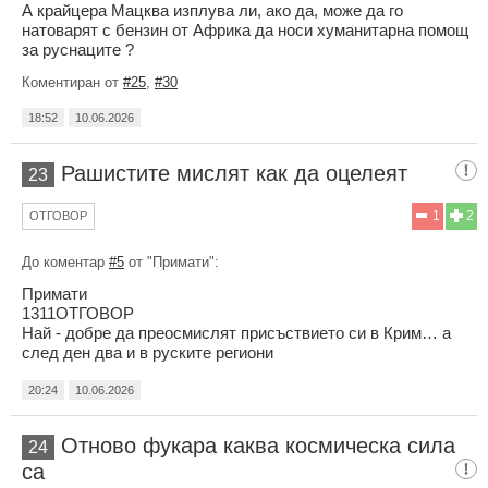
А крайцера Мацква изплува ли, ако да, може да го
натоварят с бензин от Африка да носи хуманитарна помощ
за руснаците ?
Коментиран от
#25
,
#30
18:52
10.06.2026
Рашистите мислят как да оцелеят
23
1
2
ОТГОВОР
До коментар
#5
от "Примати":
Примати
1311ОТГОВОР
Най - добре да преосмислят присъствието си в Крим… а
след ден два и в руските региони
20:24
10.06.2026
Отново фукара каква космическа сила
24
са