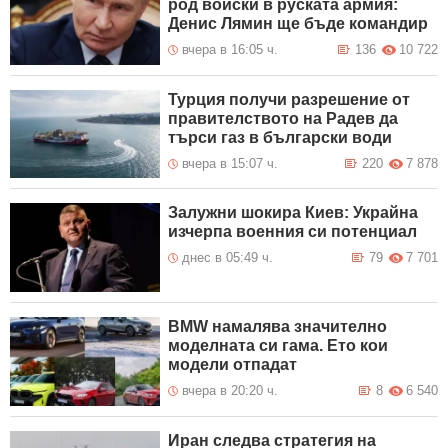
род войски в руската армия:
Денис Лямин ще бъде командир
вчера в 16:05 ч.
136
10 722
Турция получи разрешение от
правителството на Радев да
търси газ в български води
вчера в 15:07 ч.
220
7 878
Залужни шокира Киев: Украйна
изчерпа военния си потенциал
днес в 05:49 ч.
79
7 701
BMW намалява значително
моделната си гама. Ето кои
модели отпадат
вчера в 20:20 ч.
8
6 540
Иран следва стратегия на