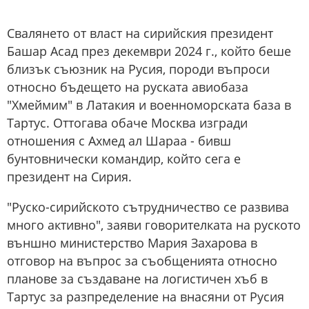
Свалянето от власт на сирийския президент
Башар Асад през декември 2024 г., който беше
близък съюзник на Русия, породи въпроси
относно бъдещето на руската авиобаза
"Хмеймим" в Латакия и военноморската база в
Тартус. Оттогава обаче Москва изгради
отношения с Ахмед ал Шараа - бивш
бунтовнически командир, който сега е
президент на Сирия.
"Руско-сирийското сътрудничество се развива
много активно", заяви говорителката на руското
външно министерство Мария Захарова в
отговор на въпрос за съобщенията относно
планове за създаване на логистичен хъб в
Тартус за разпределение на внасяни от Русия