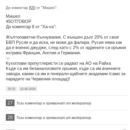
До коментар
#20
от "Мишел":
Мишел
45ОТГОВОР
До коментар 8 от "Ха-ха":
Жълтопаветни бълнувания. С външен дълг 20% от своя
БВП Русия и да иска, не може да фалира. Русия няма как
да е военно джудже, след като с 2% от ядрените си оръжия
изтрива Франция, Англия и Германия.
-;-
Кухоглави пропутлеристи се радват на АО на Райха
Къде са им безаналоговите оръжия, къде са им военните
заводи, какми са им и генералн-щабните академии /само за
парадите на Червения площад)!
20:31
10.06.2026
27
Този коментар е премахнат от модератор.
28
Този коментар е премахнат от модератор.