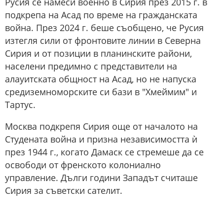
Русия се намеси военно в Сирия през 2015 г. в
подкрепа на Асад по време на гражданската
война. През 2024 г. беше съобщено, че Русия
изтегля сили от фронтовите линии в Северна
Сирия и от позиции в планинските райони,
населени предимно с представители на
алауитската общност на Асад, но не напуска
средиземноморските си бази в "Хмеймим" и
Тартус.
Москва подкрепя Сирия още от началото на
Студената война и призна независимостта ѝ
през 1944 г., когато Дамаск се стремеше да се
освободи от френското колониално
управление. Дълги години Западът считаше
Сирия за съветски сателит.