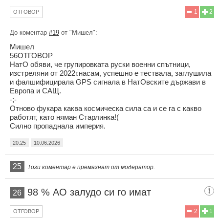
1
2
ОТГОВОР
До коментар
#19
от "Мишел":
Мишел
56ОТГОВОР
НатО обяви, че групировката руски военни спътници,
изстреляни от 2022г.насам, успешно е тествала, заглушила
и фалшифицирала GPS сигнала в НатОвските държави в
Европа и САЩ.
-;-
Отново фукара каква космическа сила са и се га с какво
работят, като няман Старлинка!(
Силно пропаднала империя.
20:25
10.06.2026
25
Този коментар е премахнат от модератор.
98 % АО залудо си го имат
26
2
1
ОТГОВОР