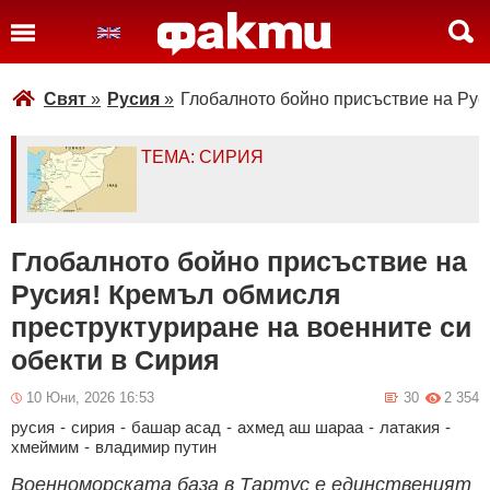
Свят
»
Русия
»
Глобалното бойно присъствие на Рус
ТЕМА: СИРИЯ
Глобалното бойно присъствие на
Русия! Кремъл обмисля
преструктуриране на военните си
обекти в Сирия
10 Юни, 2026 16:53
30
2 354
русия
-
сирия
-
башар асад
-
ахмед аш шараа
-
латакия
-
хмеймим
-
владимир путин
Военноморската база в Тартус е единственият