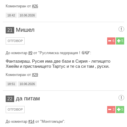
Коментиран от
#26
18:42
10.06.2026
Мишел
21
6
5
ОТГОВОР
До коментар
#9
от "Рycлямска neдepaция ! 🤪🤡":
Фантазираш. Русия има две бази в Сирия - летището
Хмейм и пристанището Тартус и те са си там , руски.
Коментиран от
#29
18:51
10.06.2026
да питам
22
3
5
ОТГОВОР
До коментар
#14
от "Монтгомъри":