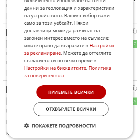
включително използване на точни
има
данни за геолокация и характеристики
на устройството. Вашият избор важи
17:34
10.06.2026
само за този уебсайт. Някои
доставчици може да разчитат на
Факти
12
законен интерес вместо на съгласие;
12
17
ОТГОВОР
имате право да възразите в
Настройки
за рекламиране
. Можете да оттеглите
Русия е икономическо и военно джудже.
съгласието си по всяко време в
Коментиран от
#16
Настройки на бисквитките
.
Политика
17:37
10.06.2026
за поверителност
А КАК ЩЕ
13
ПРИЕМЕТЕ ВСИЧКИ
9
14
ОТГОВОР
ОТХВЪРЛЕТЕ ВСИЧКИ
ПРЕСТРУКТУРИРА
НПЗта и РАФИНЕРИИ?
ПОКАЖЕТЕ ПОДРОБНОСТИ
КРИЗАТА СЪС БЕНЗИНА СЕ ЗАДУЪЛБОЧАВА