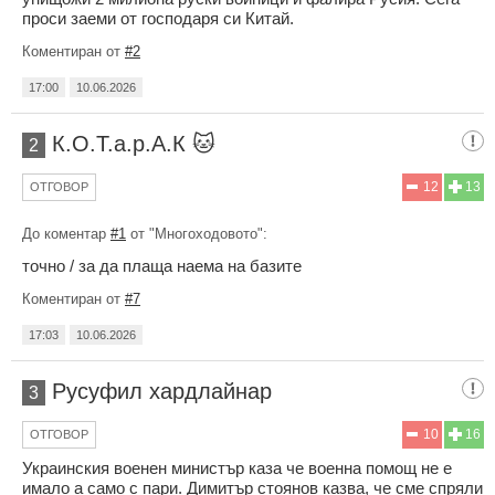
проси заеми от господаря си Китай.
Коментиран от
#2
17:00
10.06.2026
К.О.Т.а.р.А.К 🐱
2
12
13
ОТГОВОР
До коментар
#1
от "Многоходовото":
точно / за да плаща наема на базите
Коментиран от
#7
17:03
10.06.2026
Русуфил хардлайнaр
3
10
16
ОТГОВОР
Украинския военен министър каза че военна помощ не е
имало а само с пари. Димитър стоянов казва, че сме спряли