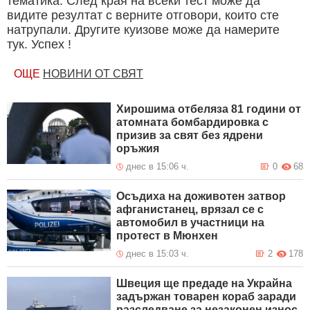
тематика. След края на всеки тест може да
видите резултат с верните отговори, които сте
натрупали. Другите куизове може да намерите
тук. Успех !
ОЩЕ
НОВИНИ ОТ СВЯТ
Хирошима отбеляза 81 години от
атомната бомбардировка с
призив за свят без ядрени
оръжия
днес в 15:06 ч.
0
68
Осъдиха на доживотен затвор
афганистанец, врязал се с
автомобил в участници на
протест в Мюнхен
днес в 15:03 ч.
2
178
Швеция ще предаде на Украйна
задържан товарен кораб заради
разследване за незаконен износ