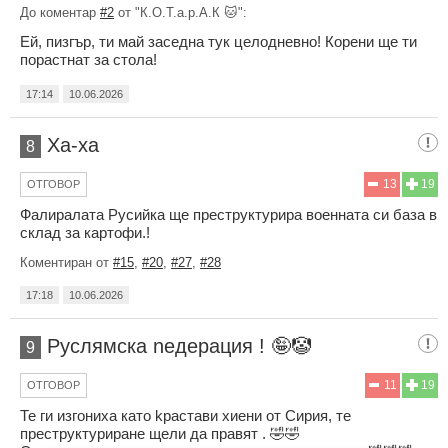
До коментар
#2
от "К.О.Т.а.р.А.К 🐱":
Ей, пизгър, ти май заседна тук целодневно! Корени ще ти
порастнат за стола!
17:14
10.06.2026
Ха-ха
8
13
19
ОТГОВОР
Фалиралата Русийка ще преструктурира военната си база в
склад за картофи.!
Коментиран от
#15
,
#20
,
#27
,
#28
17:18
10.06.2026
Рycлямска neдepaция ! 🤪🤡
9
11
19
ОТГОВОР
Те ги изгониха като kpacтави xиени от Сирия, те
преструктуриране щели да правят . 🤣🤣