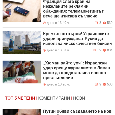
Франция слага край на
нежеланите рекламни
обаждания: телемаркетингът
вече ще изисква съгласие
днес в 13:49 ч.
3
539
Кремъл потвърди! Украинските
удари принуждават Русия да
използва нискокачествен бензин
днес в 13:37 ч.
39
884
„Хюман райтс уоч“: Израелски
удар срещу журналисти в Ливан
може да представлява военно
престъпление
днес в 13:26 ч.
9
533
ТОП 5
ЧЕТЕНИ
|
КОМЕНТИРАНИ
|
НОВИ
Путин обяви създаването на нов