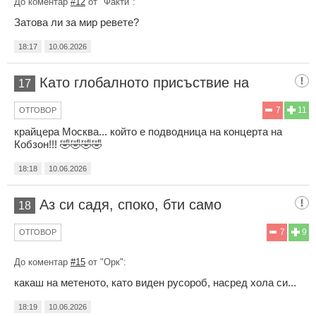
До коментар
#12
от "Факти":
Затова ли за мир ревете?
18:17
10.06.2026
Като глобалното присъствие на
17
7
11
ОТГОВОР
крайцера Москва... който е подводница на концерта на
Кобзон!!! 🤣🤣🤣🤣
18:18
10.06.2026
Аз си садя, споко, бти само
18
7
9
ОТГОВОР
До коментар
#15
от "Орк":
какаш на метеното, като виден русороб, насред хола си...
18:19
10.06.2026