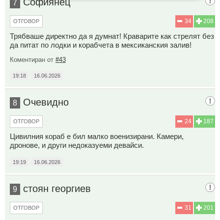
Софиянец
7
34
208
ОТГОВОР
Трябваше директно да я думнат! Краварите как стрелят без
да питат по лодки и корабчета в мексиканския залив!
Коментиран от
#43
19:18
16.06.2026
Очевидно
8
24
187
ОТГОВОР
Цивилния кораб е бил малко военизирани. Камери,
дронове, и други недоказуеми девайси.
19:19
16.06.2026
стоян георгиев
9
31
201
ОТГОВОР