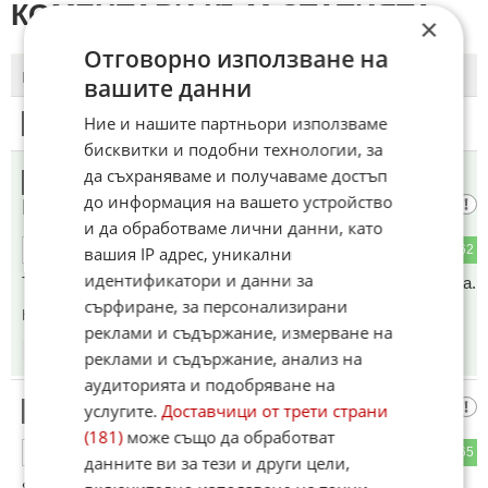
КОМЕНТАРИ КЪМ СТАТИЯТА
×
Отговорно използване на
ПОСЛЕДНИ
ПЪРВИ
вашите данни
Ние и нашите партньори използваме
1
Този коментар е премахнат от модератор.
бисквитки и подобни технологии, за
да съхраняваме и получаваме достъп
ЗАМИРИСАЛО Е НА БРИТАНСКО
2
до информация на вашето устройство
КАФЯВО
и да обработваме лични данни, като
44
262
ОТГОВОР
вашия IP адрес, уникални
идентификатори и данни за
Трябвало е пиратите да се опитат да се качат на фрегатата.
сърфиране, за персонализирани
Коментиран от
#88
реклами и съдържание, измерване на
19:14
16.06.2026
реклами и съдържание, анализ на
аудиторията и подобряване на
К.О.Т.а.р.А.К 🐱
услугите.
Доставчици от трети страни
3
(181)
може също да обработват
191
65
ОТГОВОР
данните ви за тези и други цели,
я!!!! Матушката и фрегата ли имала? тримачтова?