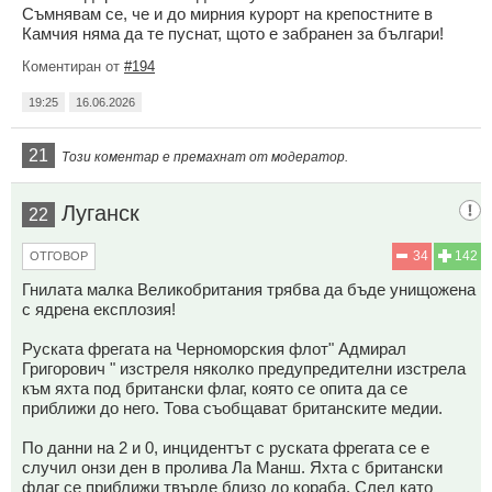
Съмнявам се, че и до мирния курорт на крепостните в
Камчия няма да те пуснат, щото е забранен за българи!
Коментиран от
#194
19:25
16.06.2026
21
Този коментар е премахнат от модератор.
Луганск
22
34
142
ОТГОВОР
Гнилата малка Великобритания трябва да бъде унищожена
с ядрена експлозия!
Руската фрегата на Черноморския флот" Адмирал
Григорович " изстреля няколко предупредителни изстрела
към яхта под британски флаг, която се опита да се
приближи до него. Това съобщават британските медии.
По данни на 2 и 0, инцидентът с руската фрегата се е
случил онзи ден в пролива Ла Манш. Яхта с британски
флаг се приближи твърде близо до кораба. След като