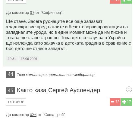
До коментар
#7
от "Софиянец":
Ще стане. Засега руснаците все още запазват
хладнокръвие пред наглите и безотговорни провокации на
западналите уроди, но в един момент може да им писне и
тогава ще стане страшно. Това дето се случва в Украйна
ще изглежда като закачка в детската градина в сравнение с
боя дето ще отнесе западът .
19:31
16.06.2026
44
Този коментар е премахнат от модератор.
Както каза Сергей Ауслендер
45
73
17
ОТГОВОР
До коментар
#36
от "Саша Грей":
Да сравняваш руския спътников интернет със Старлинк е
като да сравняваш мотокултиватор с Тесла.