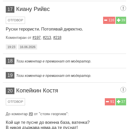
Киану Рийвс
17
116
39
ОТГОВОР
Руски терористи. Потопявай директно.
Коментиран от
#197
,
#213
,
#218
19:23
16.06.2026
18
Този коментар е премахнат от модератор.
19
Този коментар е премахнат от модератор.
Копейкин Костя
20
91
37
ОТГОВОР
До коментар
#9
от "стоян георгиев":
Кой ще те пусне до военна база, ватенка?
В никоя държава няма да те пуснат!