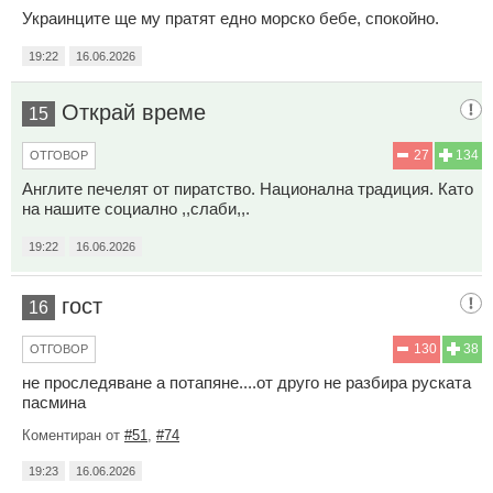
Украинците ще му пратят едно морско бебе, спокойно.
19:22
16.06.2026
Открай време
15
27
134
ОТГОВОР
Англите печелят от пиратство. Национална традиция. Като
на нашите социално ,,слаби,,.
19:22
16.06.2026
гост
16
130
38
ОТГОВОР
не проследяване а потапяне....от друго не разбира руската
пасмина
Коментиран от
#51
,
#74
19:23
16.06.2026