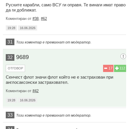
Руските карабли, само ВСУ ги оправя. Те винаги имат право
да ги доближат.
Коментиран от
#38
,
#62
19:28
16.06.2026
31
Този коментар е премахнат от модератор.
9689
32
17
112
ОТГОВОР
Сенчест флот значи флот който не е застрахован при
англосаксонски застраховател.
Коментиран от
#42
19:28
16.06.2026
33
Този коментар е премахнат от модератор.