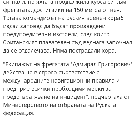
сигнали, но яхтата продължила курса си към
фрегатата, достигайки на 150 метра от нея.
Тогава командирът на руския военен кораб
издал заповед да бъдат произведени
предупредителни изстрели, след които
британският плавателен съд веднага започнал
да се отдалечава. Няма пострадали хора.
"Екипажът на фрегатата "Адмирал Григорович"
действаше в строго съответствие с
международните навигационни правила и
предприе всички необходими мерки за
предотвратяване на инцидент", подчертаха от
Министерството на отбраната на Руската
федерация.