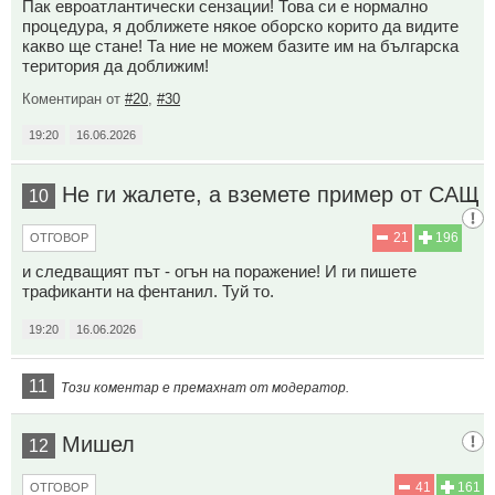
Пак евроатлантически сензации! Това си е нормално
процедура, я доближете някое оборско корито да видите
какво ще стане! Та ние не можем базите им на българска
територия да доближим!
Коментиран от
#20
,
#30
19:20
16.06.2026
Не ги жалете, а вземете пример от САЩ
10
21
196
ОТГОВОР
и следващият път - огън на поражение! И ги пишете
трафиканти на фентанил. Туй то.
19:20
16.06.2026
11
Този коментар е премахнат от модератор.
Мишел
12
41
161
ОТГОВОР