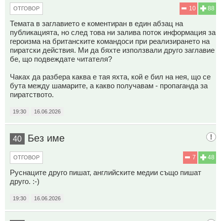
10
88
ОТГОВОР
Темата в заглавието е коментиран в един абзац на
публикацията, но след това ни залива поток информация за
героизма на британските командоси при реализирането на
пиратски действия. Ми да бяхте използвали друго заглавие
бе, що подвеждате читателя?
Чаках да разбера каква е тая яхта, кой е бил на нея, що се
бута между шамарите, а какво получавам - пропаганда за
пиратството.
19:30
16.06.2026
Без име
40
7
48
ОТГОВОР
Руснаците друго пишат, английските медии също пишат
друго. :-)
19:30
16.06.2026