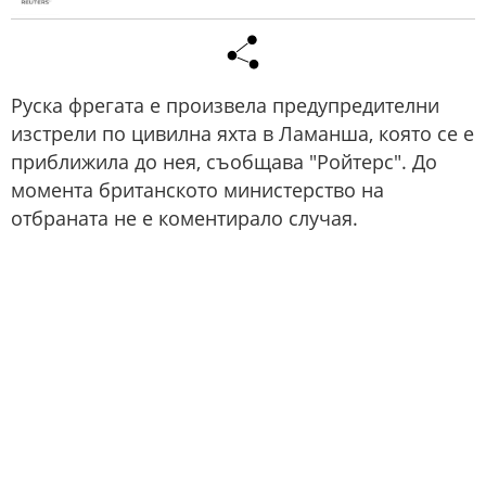
Руска фрегата е произвела предупредителни
изстрели по цивилна яхта в Ламанша, която се е
приближила до нея, съобщава "Ройтерс". До
момента британското министерство на
отбраната не е коментирало случая.