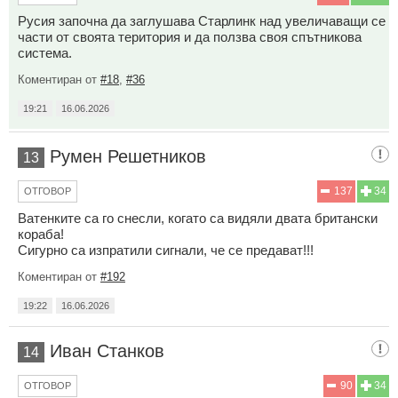
Русия започна да заглушава Старлинк над увеличаващи се
части от своята територия и да ползва своя спътникова
система.
Коментиран от
#18
,
#36
19:21
16.06.2026
Румен Решетников
13
137
34
ОТГОВОР
Ватенките са го снесли, когато са видяли двата британски
кораба!
Сигурно са изпратили сигнали, че се предават!!!
Коментиран от
#192
19:22
16.06.2026
Иван Станков
14
90
34
ОТГОВОР