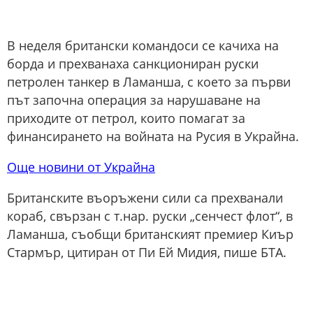
В неделя британски командоси се качиха на
борда и прехванаха санкциониран руски
петролен танкер в Ламанша, с което за първи
път започна операция за нарушаване на
приходите от петрол, които помагат за
финансирането на войната на Русия в Украйна.
Още новини от Украйна
Британските въоръжени сили са прехванали
кораб, свързан с т.нар. руски „сенчест флот“, в
Ламанша, съобщи британският премиер Киър
Стармър, цитиран от Пи Ей Мидия, пише БТА.