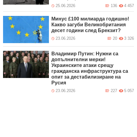
25.06.2026
136
4 457
Mинус £100 милиарда годишно!
Какво загуби Великобритания
десет години след Брекзит?
23.06.2026
20
3 326
Владимир Путин: Нужни са
допълнителни мерки!
Украинските атаки срещу
гражданска инфраструктура са
опит за дестабилизиране на
Русия
23.06.2026
227
5 057