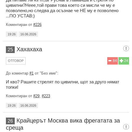
цивилни?Неее,той прави това което си мисли че му е
позволено,но следва да осъзнае че НЕ му е позволено
...ПО УСТАВ:)
Коментиран от
#226
19:26
16.06.2026
Хахахаха
25
84
24
ОТГОВОР
До коментар
#1
от "Без име":
И кво? Рашите стрелят по цивилни, щот за друго нямат
топки!
Коментиран от
#29
,
#223
19:26
16.06.2026
Крайцерът Москва вика фрегатата за
26
среща