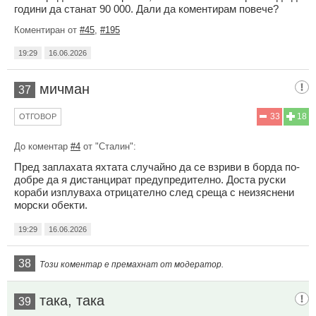
години да станат 90 000. Дали да коментирам повече?
Коментиран от
#45
,
#195
19:29
16.06.2026
мичман
37
33
18
ОТГОВОР
До коментар
#4
от "Сталин":
Пред заплахата яхтата случайно да се взриви в борда по-
добре да я дистанцират предупредително. Доста руски
кораби изплуваха отрицателно след среща с неизяснени
морски обекти.
19:29
16.06.2026
38
Този коментар е премахнат от модератор.
така, така
39