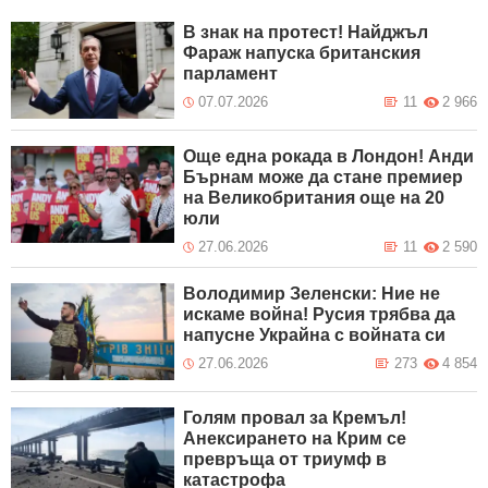
В знак на протест! Найджъл
Фараж напуска британския
парламент
07.07.2026
11
2 966
Още една рокада в Лондон! Анди
Бърнам може да стане премиер
на Великобритания още на 20
юли
27.06.2026
11
2 590
Володимир Зеленски: Ние не
искаме война! Русия трябва да
напусне Украйна с войната си
27.06.2026
273
4 854
Голям провал за Кремъл!
Анексирането на Крим се
превръща от триумф в
катастрофа