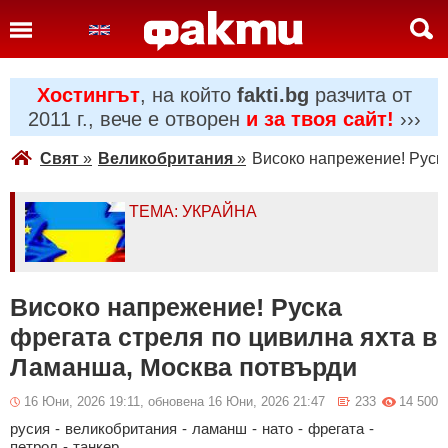
Хостингът
, на който
fakti.bg
разчита от
2011 г., вече е отворен
и за твоя сайт!
›››
Свят
»
Великобритания
»
Високо напрежение! Руск
ТЕМА: УКРАЙНА
Високо напрежение! Руска
фрегата стреля по цивилна яхта в
Ламанша, Москва потвърди
16 Юни, 2026 19:11, обновена 16 Юни, 2026 21:47
233
14 500
русия
-
великобритания
-
ламанш
-
нато
-
фрегата
-
петрол
-
танкер