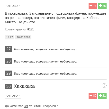
78
25
ОТГОВОР
В програмата: Запознаване с подводната фауна, прожекция
на реч на вожда, патриотичен филм, концерт на Кобзон.
Място: На дъното.
Коментиран от
#126
19:27
16.06.2026
27
Този коментар е премахнат от модератор.
28
Този коментар е премахнат от модератор.
29
Този коментар е премахнат от модератор.
Хахахаха
30
87
21
ОТГОВОР
До коментар
#9
от "стоян георгиев":