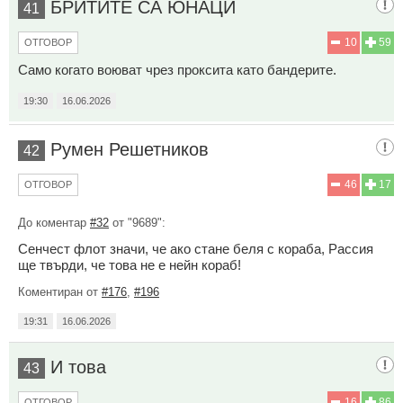
БРИТИТЕ СА ЮНАЦИ
41
10
59
ОТГОВОР
Само когато воюват чрез проксита като бандерите.
19:30
16.06.2026
Румен Решетников
42
46
17
ОТГОВОР
До коментар
#32
от "9689":
Сенчест флот значи, че ако стане беля с кораба, Рассия
ще твърди, че това не е нейн кораб!
Коментиран от
#176
,
#196
19:31
16.06.2026
И това
43
16
86
ОТГОВОР