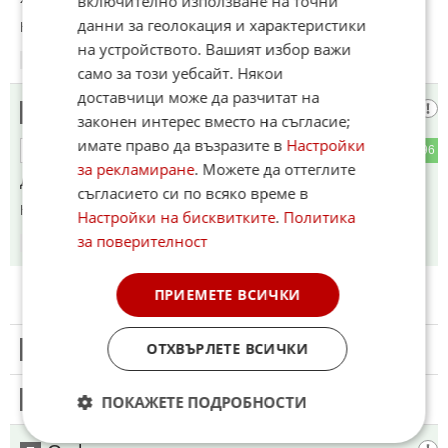
включително използване на точни
данни за геолокация и характеристики
Коментиран от
#174
,
#188
,
#231
на устройството. Вашият избор важи
19:15
16.06.2026
само за този уебсайт. Някои
доставчици може да разчитат на
Сталин
4
законен интерес вместо на съгласие;
имате право да възразите в
Настройки
37
196
ОТГОВОР
за рекламиране
. Можете да оттеглите
Да бе по яхта стрелял. Повярвахме ви на глупостите.
съгласието си по всяко време в
Коментиран от
#37
Настройки на бисквитките
.
Политика
за поверителност
19:16
16.06.2026
ПРИЕМЕТЕ ВСИЧКИ
ОТХВЪРЛЕТЕ ВСИЧКИ
5
Този коментар е премахнат от модератор.
6
ПОКАЖЕТЕ ПОДРОБНОСТИ
Този коментар е премахнат от модератор.