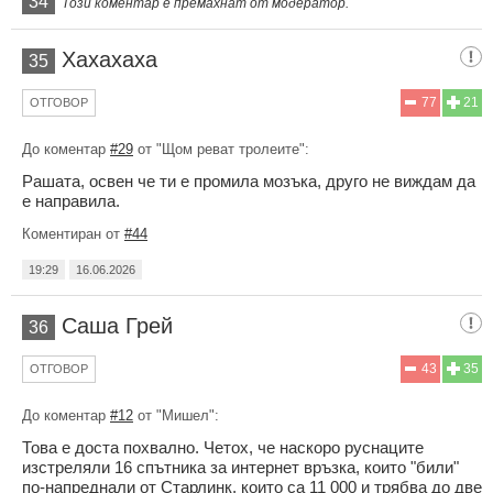
34
Този коментар е премахнат от модератор.
Хахахаха
35
77
21
ОТГОВОР
До коментар
#29
от "Щом реват тролеите":
Рашата, освен че ти е промила мозъка, друго не виждам да
е направила.
Коментиран от
#44
19:29
16.06.2026
Саша Грей
36
43
35
ОТГОВОР
До коментар
#12
от "Мишел":
Това е доста похвално. Четох, че наскоро руснаците
изстреляли 16 спътника за интернет връзка, които "били"
по-напреднали от Старлинк, които са 11 000 и трябва до две