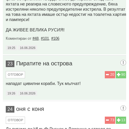
яхтата не реагира на словесното предупреждение, бяха
изстреляни няколко предупредителни изстрела. В резултат
на това на яхтата имаше остър недостиг на тоалетна хартия
и памперси!
ДА ЖИВЕЕ ВЕЛИКА РУСИЯ!
Коментиран от
#48
,
#101
,
#106
19:25
16.06.2026
Пиратите на острова
23
20
90
ОТГОВОР
нападат цивилни кораби. Тук мълчат!
19:26
16.06.2026
оня с коня
24
73
13
ОТГОВОР
Да питаме ли klf m,dlr Руснак в Ламанша и стреля по