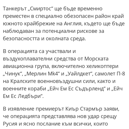
Танкерът „Смиртос“ ще бъде временно
преместен в специално обезопасен район край
южното крайбрежие на Англия, където ще бъде
наблюдаван за потенциални рискове за
безопасността и околната среда.
В операцията са участвали и
въздухоплавателни средства от Морската
авиационна група, включително хеликоптери
„Чинук“, „Мерлин Mk4“ и „Уайлдкет“, самолет П-8
на Кралските военновъздушни сили, както и
военните кораби „Ейч Ем Ес Съдърленд“ и „Ейч
Ем Ес Ледбъри“.
В изявление премиерът Киър Стармър заяви,
че операцията представлява нов удар срещу
Русия и ясно послание към всички, които