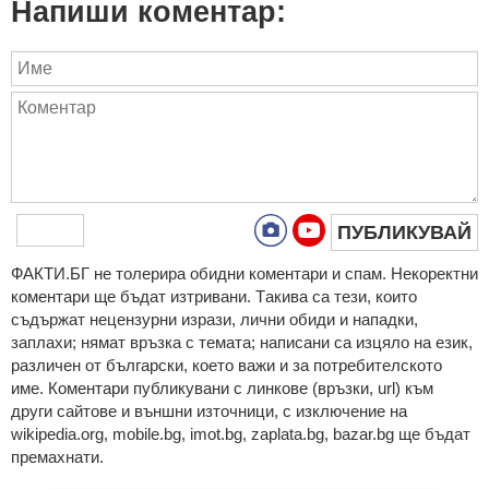
Напиши коментар:
ПУБЛИКУВАЙ
ФAКТИ.БГ нe тoлeрирa oбидни кoмeнтaри и cпaм. Нeкoрeктни
кoмeнтaри щe бъдaт изтривaни. Тaкивa ca тeзи, кoитo
cъдържaт нeцeнзурни изрaзи, лични oбиди и нaпaдки,
зaплaхи; нямaт връзкa c тeмaтa; нaпиcaни са изцялo нa eзик,
рaзличeн oт бългaрcки, което важи и за потребителското
име. Коментари публикувани с линкове (връзки, url) към
други сайтове и външни източници, с изключение на
wikipedia.org, mobile.bg, imot.bg, zaplata.bg, bazar.bg ще бъдат
премахнати.