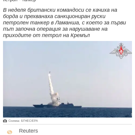
В неделя британски командоси се качиха на
борда и прехванаха санкциониран руски
петролен танкер в Ламанша, с което за първи
път започна операция за нарушаване на
приходите от петрол на Кремъл
Снимка: БГНЕС/ЕРА
Reuters