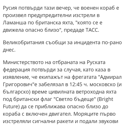
Русия потвърди тази вечер, че военен кораб е
произвел предупредителни изстрели в
Ламанша по британска яхта, "която се е
движела опасно близо", предаде ТАСС.
Великобритания съобщи за инцидента по-рано
днес.
Министерството на отбраната на Руската
федерация потвърди за случая, като каза в
изявление, че екипажът на фрегатата "Адмирал
Григорович"е забелязал в 12:45 ч. московско (и
българско) време цивилната ветроходна яхта
под британски флаг "Светло бъдеще" (Bright
Future) да се приближава опасно близо до
кораба с включен двигател. Моряците първо
изстреляли сигнални ракети и подали звукови