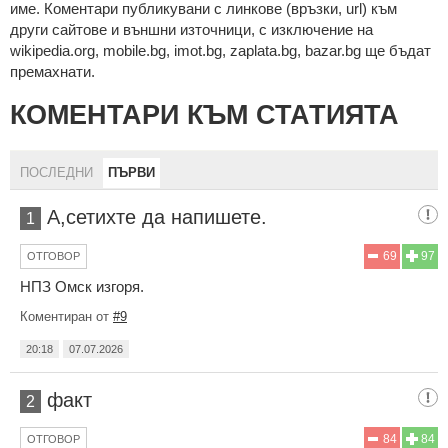
име. Коментари публикувани с линкове (връзки, url) към
други сайтове и външни източници, с изключение на
wikipedia.org, mobile.bg, imot.bg, zaplata.bg, bazar.bg ще бъдат
премахнати.
КОМЕНТАРИ КЪМ СТАТИЯТА
ПОСЛЕДНИ
ПЪРВИ
А,сетихте да напишете.
1
69
97
ОТГОВОР
НПЗ Омск изгоря.
Коментиран от
#9
20:18
07.07.2026
факт
2
84
84
ОТГОВОР