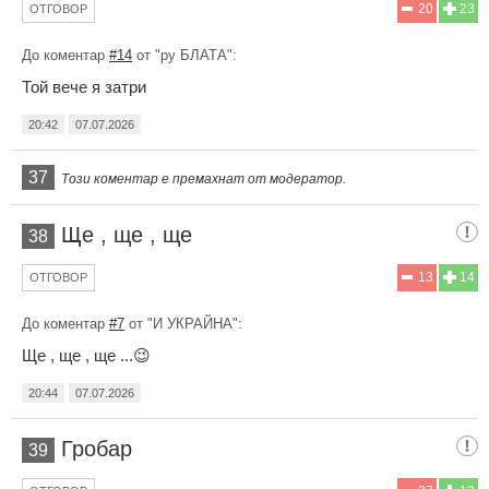
20
23
ОТГОВОР
До коментар
#14
от "ру БЛАТА":
Той вече я затри
20:42
07.07.2026
37
Този коментар е премахнат от модератор.
Ще , ще , ще
38
13
14
ОТГОВОР
До коментар
#7
от "И УКРАЙНА":
Ще , ще , ще ...😉
20:44
07.07.2026
Гробар
39