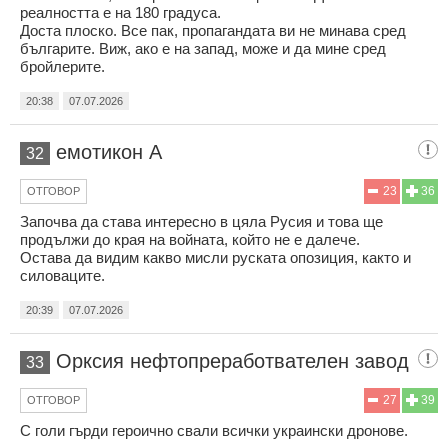
реалността е на 180 градуса.
Доста плоско. Все пак, пропагандата ви не минава сред
българите. Виж, ако е на запад, може и да мине сред
бройлерите.
20:38
07.07.2026
емотикон А
32
23
36
ОТГОВОР
Започва да става интересно в цяла Русия и това ще
продължи до края на войната, който не е далече.
Остава да видим какво мисли руската опозиция, както и
силоваците.
20:39
07.07.2026
Орксия нефтопреработвателен завод
33
27
39
ОТГОВОР
С голи гърди героично свали всички украински дронове.