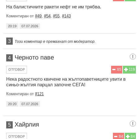
На балистичните ракети нефт не им трябва.
Коментиран от
#49
,
#54
,
#55
,
#143
20:19
07.07.2026
3
Този коментар е премахнат от модератор.
Черното паве
4
85
119
ОТГОВОР
Нека радостното квичене на жълтопаветниците увити в
синьо-жълтия парцал започне СЕГА!
Коментиран от
#121
20:20
07.07.2026
Хайрлия
5
84
84
ОТГОВОР