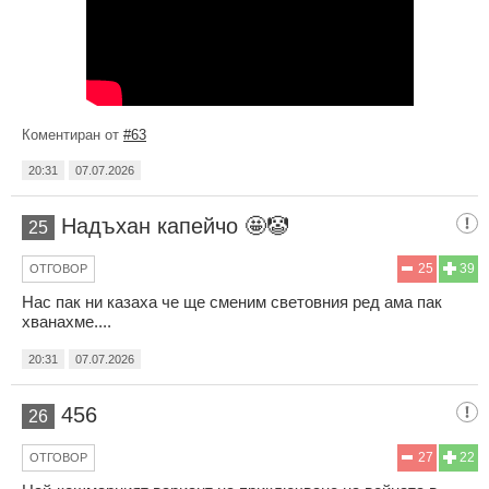
Коментиран от
#63
20:31
07.07.2026
Надъхан капейчо 🤩🤡
25
25
39
ОТГОВОР
Нас пак ни казаха че ще сменим световния ред ама пак
хванахме....
20:31
07.07.2026
456
26
27
22
ОТГОВОР