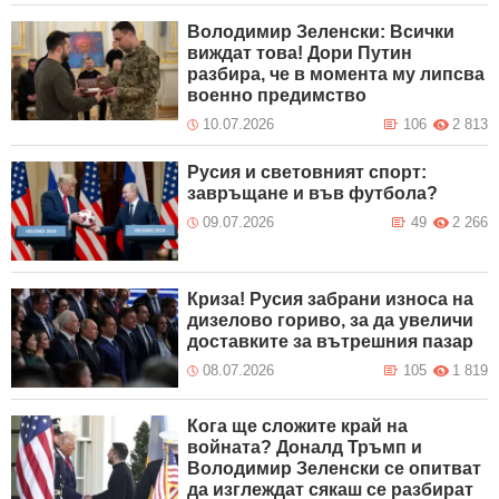
Володимир Зеленски: Всички
виждат това! Дори Путин
разбира, че в момента му липсва
военно предимство
10.07.2026
106
2 813
Русия и световният спорт:
завръщане и във футбола?
09.07.2026
49
2 266
Криза! Русия забрани износа на
дизелово гориво, за да увеличи
доставките за вътрешния пазар
08.07.2026
105
1 819
Кога ще сложите край на
войната? Доналд Тръмп и
Володимир Зеленски се опитват
да изглеждат сякаш се разбират