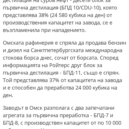
дестилация на суров нефт - Десети блок за
първична дестилация (БПД 10/CDU-10), която
представлява 38% (24 580 кубика на ден) от
производствения капацитет на завода, се е
възпламенила при нападението.
Омската рафинерия е спряла да продава бензин
и дизел на Санктпетербургската международна
стокова борса днес, сочат от борсата. Според
информацията на Ройтерс друг блок за
първична дестилация - БПД-11, също е спрян.
Той представлява 37% от капацитета на завода
и е способен да преработва 24 000 кубика на
ден.
Заводът в Омск разполага с два запечатани
агрегата за първична преработка - БПД-7 и
БПД-8, с производствен капацитет от по 10 000