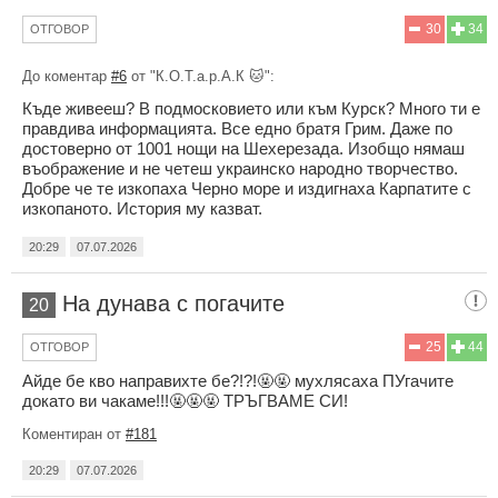
30
34
ОТГОВОР
До коментар
#6
от "К.О.Т.а.р.А.К 🐱":
Къде живееш? В подмосковието или към Курск? Много ти е
правдива информацията. Все едно братя Грим. Даже по
достоверно от 1001 нощи на Шехерезада. Изобщо нямаш
въображение и не четеш украинско народно творчество.
Добре че те изкопаха Черно море и издигнаха Карпатите с
изкопаното. История му казват.
20:29
07.07.2026
На дунава с погачите
20
25
44
ОТГОВОР
Айде бе кво направихте бе?!?!🤬🤬 мухлясаха ПУгачите
докато ви чакаме!!!🤬🤬🤬 ТРЪГВАМЕ СИ!
Коментиран от
#181
20:29
07.07.2026