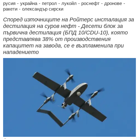
русия
-
украйна
-
петрол
-
лукойл
-
роснефт
-
дронове
-
ракети
-
олександър сирски
Според източниците на Ройтерс инсталация за
дестилация на суров нефт - Десети блок за
първична дестилация (БПД 10/CDU-10), която
представлява 38% от производствения
капацитет на завода, се е възпламенила при
нападението