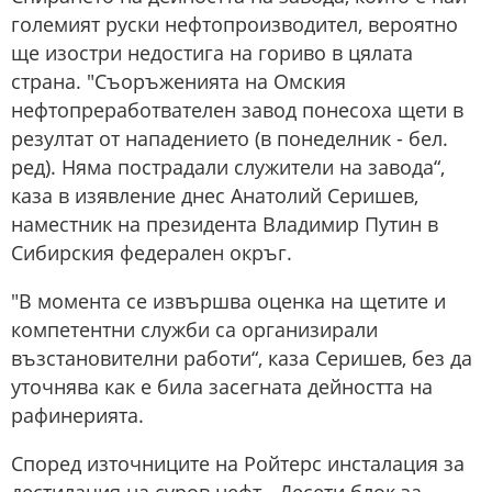
големият руски нефтопроизводител, вероятно
ще изостри недостига на гориво в цялата
страна. "Съоръженията на Омския
нефтопреработвателен завод понесоха щети в
резултат от нападението (в понеделник - бел.
ред). Няма пострадали служители на завода“,
каза в изявление днес Анатолий Серишев,
наместник на президента Владимир Путин в
Сибирския федерален окръг.
"В момента се извършва оценка на щетите и
компетентни служби са организирали
възстановителни работи“, каза Серишев, без да
уточнява как е била засегната дейността на
рафинерията.
Според източниците на Ройтерс инсталация за