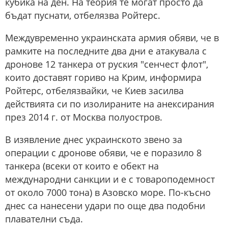
кубика на ден. На теория те могат просто да
бъдат пуснати, отбелязва Ройтерс.
Междувременно украинската армия обяви, че в
рамките на последните два дни е атакувала с
дронове 12 танкера от руския "сенчест флот",
които доставят гориво на Крим, информира
Ройтерс, отбелязвайки, че Киев засилва
действията си по изолираните на анексирания
през 2014 г. от Москва полуостров.
В изявление днес украинското звено за
операции с дронове обяви, че е поразило 8
танкера (всеки от които е обект на
международни санкции и е с товароподемност
от около 7000 тона) в Азовско море. По-късно
днес са нанесени удари по още два подобни
плавателни съда.