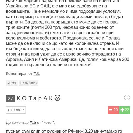
Най-кошмарният вариант на приключване на войната в
Украйна за ЕС и САЩ е с мир със сдобряване на
воюващите. Не е немислимо и има подходящи условия,
като например стотиците милиарди заеми няма да бъдат
върнати. За довод на невръщането може да се ползва
трилионите (почти 200 трл, инфлационно оценено от
западни икономисти) сметнати в евро заграбени при
колониализма и робството. Предполага се, че и Полша
може да се включи също като не колониална страна. И
въобще като идея, да се създаде съюз на не колониални
страни и да принудят да се върне всичко откраднато на
Африка, Азия и Латинска Америка. Да, голям кошмар за 200
годишното крадене и планини от скелети!
Коментиран от
#81
20:33
07.07.2026
К.О.Т.а.р.А.К 🐱
27
20
22
ОТГОВОР
До коментар
#15
от "коте,":
пуснал съм клип от руснак от РФ-виж 3.29 минута(ако го