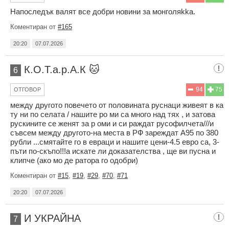
Напоследък валят все добри новини за монголяkka.
Коментиран от
#165
20:20
07.07.2026
К.О.Т.а.р.А.К 🐱
6
94
75
ОТГОВОР
между другото повечето от половината руснаци живеят в ка
ту ни по селата / нашите ро ми са много над тях , и затова
рускините се женят за р оми и си раждат русофилчета///и
съвсем между другото-на места в РФ зареждат А95 по 380
рубли ...смятайте го в евраци и нашите цени-4.5 евро са, 3-
пъти по-скъпо!!!а искате ли доказателства , ще ви пусна и
клипче (ако мо де ратора го одобри)
Коментиран от
#15
,
#19
,
#29
,
#70
,
#71
20:20
07.07.2026
И УКРАЙНА
7