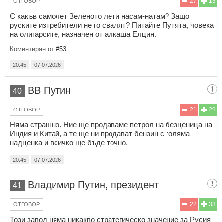
27
13
ОТГОВОР
С какъв самолет Зеленото лети насам-натам? Защо
руските изтребители не го свалят? Питайте Путята, човека
на олигарсите, назначен от алкаша Елцин.
Коментиран от
#53
20:45
07.07.2026
ВВ Путин
40
21
29
ОТГОВОР
Няма страшно. Ние ще продаваме петрол на безценица на
Индия и Китай, а те ще ни продават бензин с голяма
надценка и всичко ще бъде точно.
20:45
07.07.2026
Владимир Путин, президент
41
22
33
ОТГОВОР
Този завод няма никакво стратегическо значение за Русия