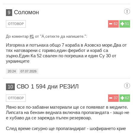
Соломон
9
62
51
ОТГОВОР
До коментар
#1
от "А,сетихте да напишете.":
Изгоряха и потънаха общо 7 кораба в Азовско море.Два от
тях натоварени с гориво,един ферибот и кораб са
зърно.Един Ка 52 свален по погрешка и един Су 30 от
украинците
20:24
07.07.2026
СВО 1 594 дни РЕЗИЛ
10
37
62
ОТГОВОР
Явно все по-забавни материали ще се появяват в медиите.
Липсата на бензин веднага включва пропагандата - защо не
е хубаво да се зарежда пълен резервоар.
След време сигурно ще пропагандират - шофирането крие