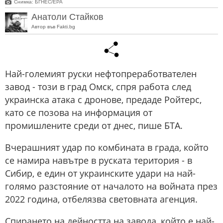
Снимка: БГНЕС/ЕРА
Анатоли Стайков
Автор във Fakti.bg
Най-големият руски нефтопреработвателен
завод - този в град Омск, спря работа след
украинска атака с дронове, предаде Ройтерс,
като се позова на информация от
промишлените среди от днес, пише БТА.
Вчерашният удар по комбината в града, който
се намира навътре в руската територия - в
Сибир, е един от украинските удари на най-
голямо разстояние от началото на войната през
2022 година, отбелязва световната агенция.
Спирането на дейността на завода, който е най-