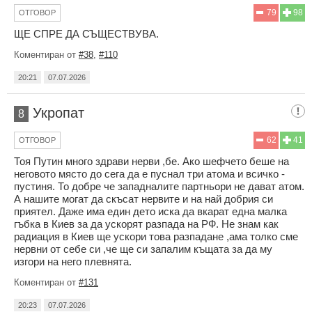
79
98
ОТГОВОР
ЩЕ СПРЕ ДА СЪЩЕСТВУВА.
Коментиран от
#38
,
#110
20:21
07.07.2026
Укропат
8
62
41
ОТГОВОР
Тоя Путин много здрави нерви ,бе. Ако шефчето беше на
неговото място до сега да е пуснал три атома и всичко -
пустиня. То добре че западналите партньори не дават атом.
А нашите могат да скъсат нервите и на най добрия си
приятел. Даже има един дето иска да вкарат една малка
гъбка в Киев за да ускорят разпада на РФ. Не знам как
радиация в Киев ще ускори това разпадане ,ама толко сме
нервни от себе си ,че ще си запалим къщата за да му
изгори на него плевнята.
Коментиран от
#131
20:23
07.07.2026