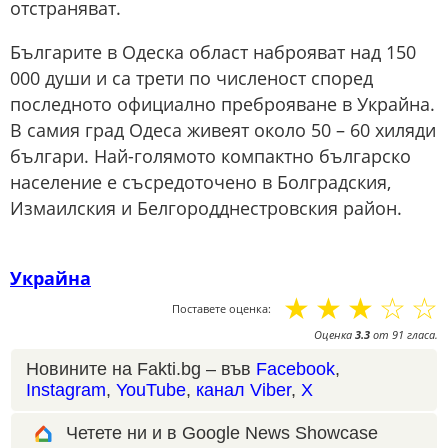
отстраняват.
Българите в Одеска област наброяват над 150
000 души и са трети по численост според
последното официално преброяване в Украйна.
В самия град Одеса живеят около 50 – 60 хиляди
българи. Най-голямото компактно българско
население е съсредоточено в Болградския,
Измаилския и Белгородднестровския район.
Украйна
☆
☆
☆
☆
☆
Поставете оценка:
Оценка
3.3
от
91
гласа.
Новините на Fakti.bg – във
Facebook
,
Instagram
,
YouTube
,
канал Viber
,
X
Четете ни и в Google News Showcase