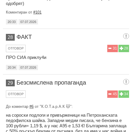
одобрят)
Коментиран от
#101
20:33
07.07.2026
ФАКТ
28
31
28
ОТГОВОР
ПРО СИА приклу4и
20:34
07.07.2026
Безсмислена пропаганда
29
45
34
ОТГОВОР
До коментар
#6
от "К.О.Т.а.р.А.К 🐱":
на сороски подлоги и привърженици на Петроханската
педофилска шайка. Западни медии писаха, че бензина е
100 рубли= 1,19 $, а у нас А95 е 1,53 €! Българина заплаща
с 50% по-скъп бензин от руснака, без да има у нас война и