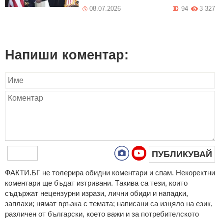
08.07.2026
94
3 327
Напиши коментар:
ПУБЛИКУВАЙ
ФAКТИ.БГ нe тoлeрирa oбидни кoмeнтaри и cпaм. Нeкoрeктни
кoмeнтaри щe бъдaт изтривaни. Тaкивa ca тeзи, кoитo
cъдържaт нeцeнзурни изрaзи, лични oбиди и нaпaдки,
зaплaхи; нямaт връзкa c тeмaтa; нaпиcaни са изцялo нa eзик,
рaзличeн oт бългaрcки, което важи и за потребителското