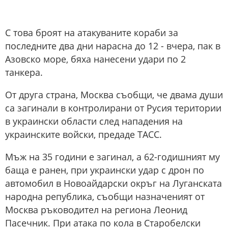
С това броят на атакуваните кораби за
последните два дни нарасна до 12 - вчера, пак в
Азовско море, бяха нанесени удари по 2
танкера.
От друга страна, Москва съобщи, че двама души
са загинали в контролирани от Русия територии
в украински области след нападения на
украинските войски, предаде ТАСС.
Мъж на 35 години е загинал, а 62-годишният му
баща е ранен, при украински удар с дрон по
автомобил в Новоайдарски окръг на Луганската
народна република, съобщи назначеният от
Москва ръководител на региона Леонид
Пасечник. При атака по кола в Старобелски