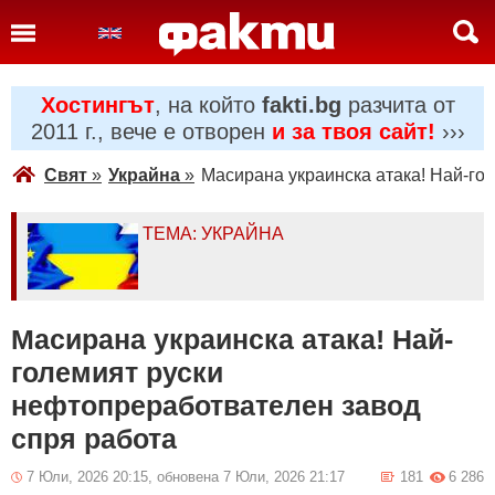
Хостингът
, на който
fakti.bg
разчита от
2011 г., вече е отворен
и за твоя сайт!
›››
Свят
»
Украйна
»
Масирана украинска атака! Най-го
ТЕМА: УКРАЙНА
Масирана украинска атака! Най-
големият руски
нефтопреработвателен завод
спря работа
7 Юли, 2026 20:15, обновена 7 Юли, 2026 21:17
181
6 286