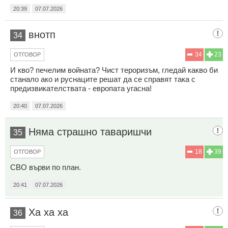
20:39
07.07.2026
внотп
34
34
23
ОТГОВОР
И кво? печелим войната? Чист тероризъм, гледай какво би
станало ако и руснаците решат да се справят така с
предизвикателствата - европата угасна!
20:40
07.07.2026
Няма страшно таваришчи
35
18
39
ОТГОВОР
СВО върви по план.
20:41
07.07.2026
Ха ха ха
36