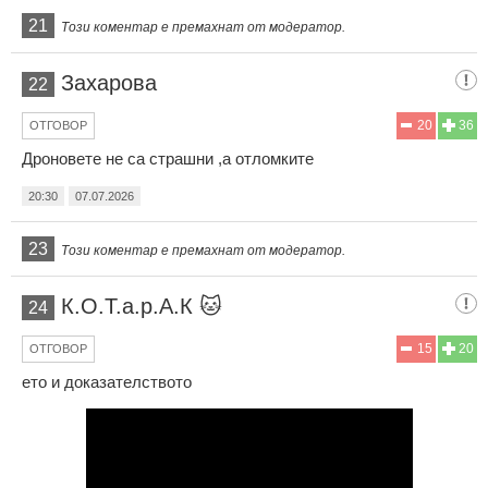
21
Този коментар е премахнат от модератор.
Захарова
22
20
36
ОТГОВОР
Дроновете не са страшни ,а отломките
20:30
07.07.2026
23
Този коментар е премахнат от модератор.
К.О.Т.а.р.А.К 🐱
24
15
20
ОТГОВОР
ето и доказателството