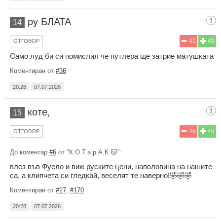
ру БЛАТА
14
41
49
ОТГОВОР
Само луд би си помислил че путлера ще затрие матушката
Коментиран от
#36
20:28
07.07.2026
коте,
15
45
48
ОТГОВОР
До коментар
#6
от "К.О.Т.а.р.А.К 🐱":
влез във Фуело и виж руските цени, наполовина на нашите
са, а клипчета си гледкай, веселят те наверно!🤣🤣🤣
Коментиран от
#27
,
#170
20:28
07.07.2026