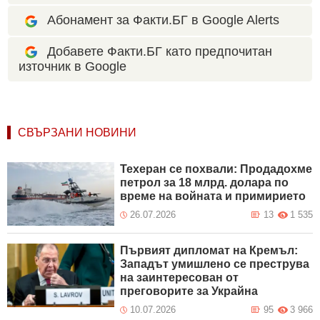
Абонамент за Факти.БГ в Google Alerts
Добавете Факти.БГ като предпочитан
източник в Google
СВЪРЗАНИ НОВИНИ
Техеран се похвали: Продадохме
петрол за 18 млрд. долара по
време на войната и примирието
26.07.2026
13
1 535
Първият дипломат на Кремъл:
Западът умишлено се преструва
на заинтересован от
преговорите за Украйна
10.07.2026
95
3 966