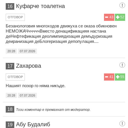
Куфарче тоалетна
16
43
52
ОТГОВОР
Безанологовия многоходов движуха се оказа обикновен
НЕМОЖАЧчччччВместо денацификацияя настана
деНефтефикация деолимпиядизация демъдуризация
деиранизация деБлогеризация депопулация....
20:28
07.07.2026
Zaxaрова
17
41
55
ОТГОВОР
Нашият позор го няма никъде.
20:28
07.07.2026
18
Този коментар е премахнат от модератор.
Абу Будалиб
19