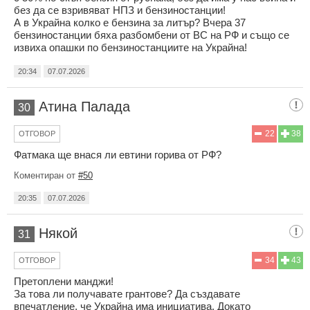
без да се взривяват НПЗ и бензиностанции!
А в Украйна колко е бензина за литър? Вчера 37
бензиностанции бяха разбомбени от ВС на РФ и също се
извиха опашки по бензиностанциите на Украйна!
20:34
07.07.2026
Атина Палада
30
22
38
ОТГОВОР
Фатмака ще внася ли евтини горива от РФ?
Коментиран от
#50
20:35
07.07.2026
Някой
31
34
43
ОТГОВОР
Претоплени манджи!
За това ли получавате грантове? Да създавате
впечатление, че Украйна има инициатива. Докато