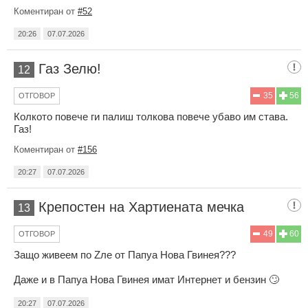
Коментиран от
#52
20:26
07.07.2026
Газ Зелю!
12
35
56
ОТГОВОР
Колкото повече ги палиш толкова повече убаво им става.
Газ!
Коментиран от
#156
20:27
07.07.2026
Крепостен на Хартиената мечка
13
49
60
ОТГОВОР
Защо живеем по Zле от Папуа Нова Гвинея???
Даже и в Папуа Нова Гвинея имат Интернет и бензин 🙄
20:27
07.07.2026