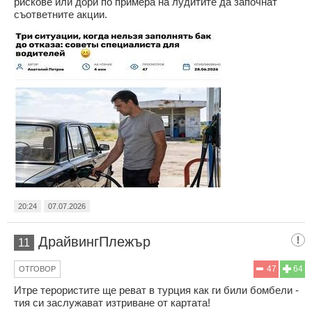
рискове или дори по примера на лудитите да започнат
съответните акции.
20:24
07.07.2026
ДрайвингПлежър
11
47
64
ОТГОВОР
Итре терористите ще реват в турция как ги били бомбели -
тия си заслужават изтриване от картата!