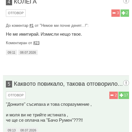
КОЛЕГА
4
3
2
ОТГОВОР
До коментар
#1
от "Немое ми почне денят...!":
Не ме имитирай. Измисли нещо твое.
Коментиран от
#23
09:11
08.07.2026
Каквото повикало, такова отговорило...
5
2
17
ОТГОВОР
"Донките" съсипаха и това споразумение ,
и моля ви не трийте истината ,
че ще се оплача на "Бачо Румен"???!!
09:13
08.07.2026