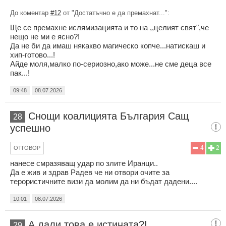
До коментар
#12
от "Достатъчно е да премахнат...":
Ще се премахне ислямизацията и то на ,,целият свят",че
нещо не ми е ясно?!
Да не би да имаш някакво магическо копче...натискаш и
хип-готово...!
Айде моля,малко по-сериозно,ако може...не сме деца все
пак...!
09:48
08.07.2026
Снощи коалицията България Сащ
28
успешно
4
2
ОТГОВОР
нанесе смразяващ удар по злите Иранци..
Да е жив и здрав Радев че ни отвори очите за
терористичните визи да молим да ни бъдат дадени....
10:01
08.07.2026
А дали това е истината?!
29