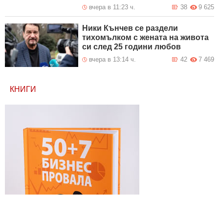
вчера в 11:23 ч.
38
9 625
Ники Кънчев се раздели
тихомълком с жената на живота
си след 25 години любов
вчера в 13:14 ч.
42
7 469
КНИГИ