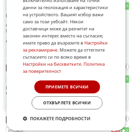
включително използване на точни
1
15
ОТГОВОР
данни за геолокация и характеристики
на устройството. Вашият избор важи
работи за третия си милиард.
само за този уебсайт. Някои
САЩ затъват все повече!
доставчици може да разчитат на
Путин доволен.
законен интерес вместо на съгласие;
Си най- доволен!
имате право да възразите в
Настройки
за рекламиране
. Можете да оттеглите
09:23
08.07.2026
съгласието си по всяко време в
Настройки на бисквитките
.
Политика
Ха ХаХа
14
за поверителност
2
15
ОТГОВОР
ПРИЕМЕТЕ ВСИЧКИ
Ве Бахрейн и Кувейт, а американските бази там.
Слугинята журналистика
ОТХВЪРЛЕТЕ ВСИЧКИ
09:24
08.07.2026
ПОКАЖЕТЕ ПОДРОБНОСТИ
Принципно
15
2
7
ОТГОВОР