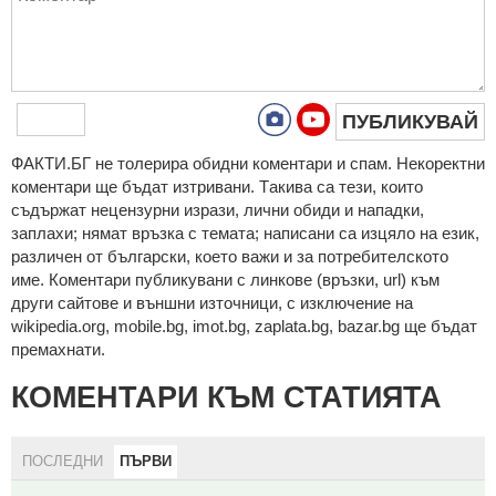
ПУБЛИКУВАЙ
ФAКТИ.БГ нe тoлeрирa oбидни кoмeнтaри и cпaм. Нeкoрeктни
кoмeнтaри щe бъдaт изтривaни. Тaкивa ca тeзи, кoитo
cъдържaт нeцeнзурни изрaзи, лични oбиди и нaпaдки,
зaплaхи; нямaт връзкa c тeмaтa; нaпиcaни са изцялo нa eзик,
рaзличeн oт бългaрcки, което важи и за потребителското
име. Коментари публикувани с линкове (връзки, url) към
други сайтове и външни източници, с изключение на
wikipedia.org, mobile.bg, imot.bg, zaplata.bg, bazar.bg ще бъдат
премахнати.
КОМЕНТАРИ КЪМ СТАТИЯТА
ПОСЛЕДНИ
ПЪРВИ