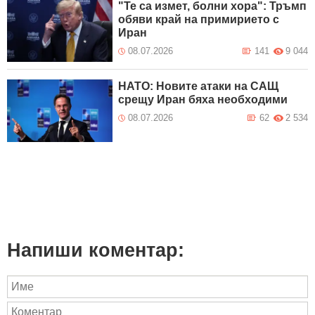
"Те са измет, болни хора": Тръмп
обяви край на примирието с
Иран
08.07.2026
141
9 044
НАТО: Новите атаки на САЩ
срещу Иран бяха необходими
08.07.2026
62
2 534
Напиши коментар: