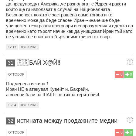
да предупредят Америка ,че разполагат с Ядрени ракети
които ще ги използват в случай на Националната
Безопасност когато е застрашена само тогава и то
временно може да бъде спасен Иран --иначе ще бъде
унищожен тези разни преговори и споразумения и сделка са
временно като търсят начин как да унищожат Иран тъй като
не успяха не очакваха бърз асиметричен отговор .
12:13
08.07.2026
🇧🇬БАЙ Х@Й‼️
31
0
0
ОТГОВОР
Подменена истина ❗
Иран НЕ е атакувал Кувейт и. Бахрейн,
а военни бази на ШАШт не тяхна територия❗
16:54
08.07.2026
истината между продажните медии
32
0
0
ОТГОВОР