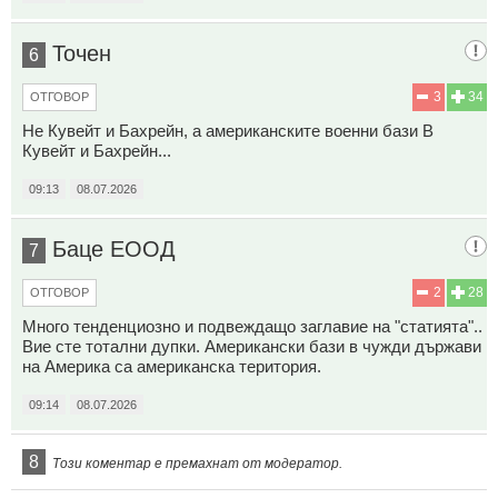
Точен
6
3
34
ОТГОВОР
Не Кувейт и Бахрейн, а американските военни бази В
Кувейт и Бахрейн...
09:13
08.07.2026
Баце ЕООД
7
2
28
ОТГОВОР
Много тенденциозно и подвеждащо заглавие на "статията"..
Вие сте тотални дупки. Американски бази в чужди държави
на Америка са американска територия.
09:14
08.07.2026
8
Този коментар е премахнат от модератор.