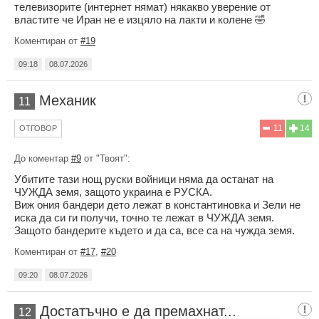
телевизорите (интернет нямат) някакво уверение от
властите че Иран не е изцяло на лакти и колене 🤣
Коментиран от
#19
09:18
08.07.2026
Механик
11
11
14
ОТГОВОР
До коментар
#9
от "Твоят":
Убитите тази нощ руски войници няма да останат на
ЧУЖДА земя, защото украина е РУСКА.
Виж ония бандери дето лежат в константиновка и Зели не
иска да си ги получи, точно те лежат в ЧУЖДА земя.
Защото бандерите където и да са, все са на чужда земя.
Коментиран от
#17
,
#20
09:20
08.07.2026
Достатъчно е да премахнат...
12