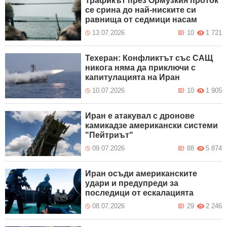
Трафикът през Ормузкия проток
се срина до най-ниските си
равнища от седмици насам
13.07.2026
10
1 721
Техеран: Конфликтът със САЩ
никога няма да приключи с
капитулацията на Иран
10.07.2026
10
1 905
Иран е атакувал с дронове
камикадзе американски системи
"Пейтриът"
09.07.2026
88
5 874
Иран осъди американските
удари и предупреди за
последици от ескалацията
08.07.2026
29
2 246