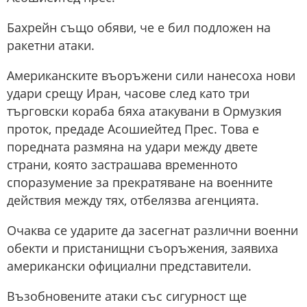
Бахрейн също обяви, че е бил подложен на
ракетни атаки.
Американските въоръжени сили нанесоха нови
удари срещу Иран, часове след като три
търговски кораба бяха атакувани в Ормузкия
проток, предаде Асошиейтед Прес. Това е
поредната размяна на удари между двете
страни, която застрашава временното
споразумение за прекратяване на военните
действия между тях, отбелязва агенцията.
Очаква се ударите да засегнат различни военни
обекти и пристанищни съоръжения, заявиха
американски официални представители.
Възобновените атаки със сигурност ще