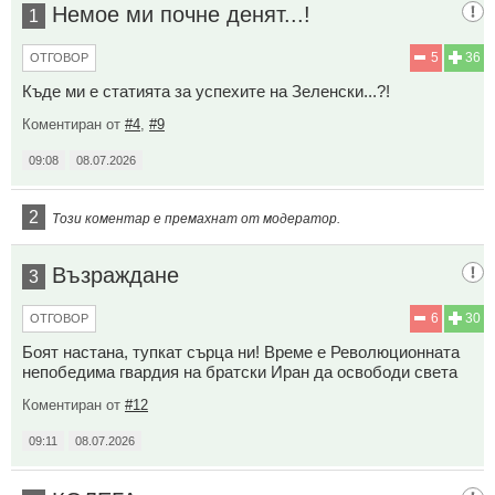
Немое ми почне денят...!
1
5
36
ОТГОВОР
Къде ми е статията за успехите на Зеленски...?!
Коментиран от
#4
,
#9
09:08
08.07.2026
2
Този коментар е премахнат от модератор.
Възраждане
3
6
30
ОТГОВОР
Боят настана, тупкат сърца ни! Време е Революционната
непобедима гвардия на братски Иран да освободи света
Коментиран от
#12
09:11
08.07.2026