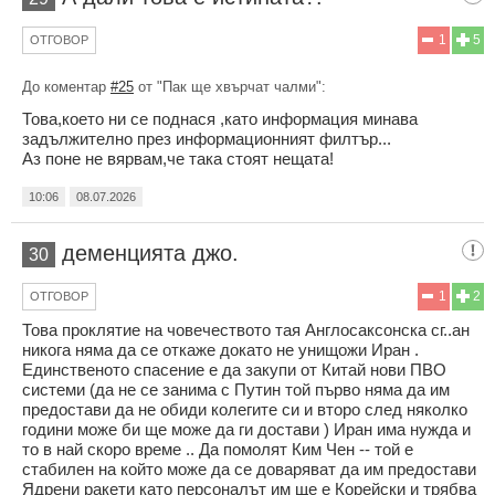
1
5
ОТГОВОР
До коментар
#25
от "Пак ще хвърчат чалми":
Това,което ни се поднася ,като информация минава
задължително през информационният филтър...
Аз поне не вярвам,че така стоят нещата!
10:06
08.07.2026
деменцията джо.
30
1
2
ОТГОВОР
Това проклятие на човечеството тая Англосаксонска сг..ан
никога няма да се откаже докато не унищожи Иран .
Единственото спасение е да закупи от Китай нови ПВО
системи (да не се занима с Путин той първо няма да им
предостави да не обиди колегите си и второ след няколко
години може би ще може да ги достави ) Иран има нужда и
то в най скоро време .. Да помолят Ким Чен -- той е
стабилен на който може да се доваряват да им предостави
Ядрени ракети като персоналът им ще е Корейски и трябва