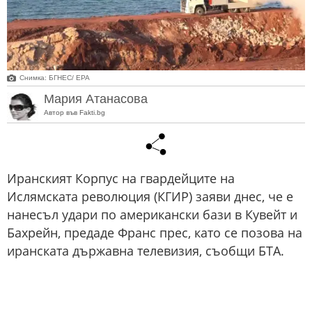
Снимка: БГНЕС/ EPA
Мария Атанасова
Автор във Fakti.bg
Иранският Корпус на гвардейците на
Ислямската революция (КГИР) заяви днес, че е
нанесъл удари по американски бази в Кувейт и
Бахрейн, предаде Франс прес, като се позова на
иранската държавна телевизия, съобщи БТА.