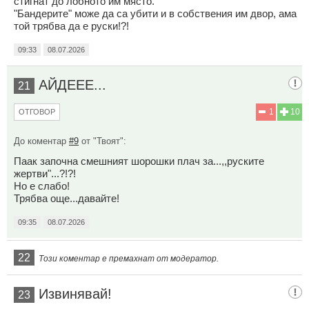
стигнат до лобното им място.
"Бандерите" може да са убити и в собствения им двор, ама
той трябва да е руски!?!
09:33
08.07.2026
АЙДЕЕЕ...
21
1
10
ОТГОВОР
До коментар
#9
от "Твоят":
Паак започна смешният шорошки плач за...,,руските
жертви"...?!?!
Но е слабо!
Трябва още...давайте!
09:35
08.07.2026
22
Този коментар е премахнат от модератор.
Извинявай!
23