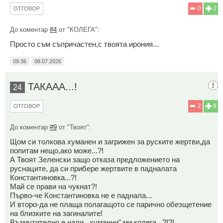
0
2
ОТГОВОР
До коментар
#4
от "КОЛЕГА":
Просто съм съпричастен,с твоята ирония...
09:36
08.07.2026
ТАКААА...!
24
2
8
ОТГОВОР
До коментар
#9
от "Твоят":
Щом си толкова хуманен и загрижен за руските жертви,да
попитам нещо,ако може...?!
А Твоят Зеленски защо отказа предложението на
руснаците, да си прибере жертвите в падналата
Константиновка...?!
Май се прави на чукнат?!
Първо-че Константиновка не е паднала...
И второ-да не плаща полагащото се парично обезщетение
на близките на загиналите!
Възмутително е,нали ,,хуманни" ми колега...?!?!