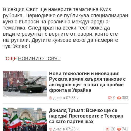
В секция Свят ще намерите тематична Куиз
рубрика. Периодично се публикува специализиран
куиз с въпроси на различна международна
тематика. След края на всеки тест може да
видите резултат с верните отговори, които сте
натрупали. Другите куизове може да намерите
тук. Успех !
ОЩЕ
НОВИНИ ОТ СВЯТ
Нови технологии и иновации!
Руската армия хвърля танкове с
антидрон щит в опит да пробие
фронта в Украйна
днес в 07:53 ч.
9
383
Доналд Тръмп: Всичко ще се
нареди! Преговорите с Техеран
са като партия шах
днес в 07:23 ч.
20
741