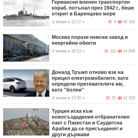
Германски военен транспортен
кораб, потънал през 1942 г., беше
открит в Баренцово море
вчера в 12:27 ч.
3
15 142
Москва порази немски завод и
енергийни обекти
вчера в 18:23 ч.
111
14 849
Доналд Тръмп отново взе на
прицел електромобилите, като
определи притежателите им,
като "болни"
вчера в 13:30 ч.
31
12 310
Турция иска към
новосъздадения отбранителен
пакт с Пакистан и Саудитска
Арабия да се присъединят и
други държави