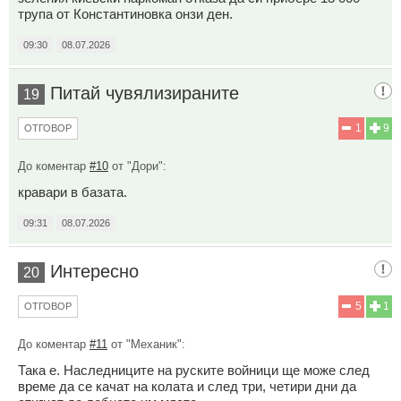
трупа от Константиновка онзи ден.
09:30
08.07.2026
Питай чувялизираните
19
1
9
ОТГОВОР
До коментар
#10
от "Дори":
кравари в базата.
09:31
08.07.2026
Интересно
20
5
1
ОТГОВОР
До коментар
#11
от "Механик":
Така е. Наследниците на руските войници ще може след
време да се качат на колата и след три, четири дни да