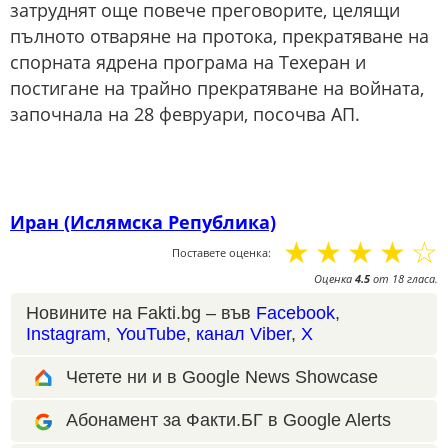
затруднят още повече преговорите, целящи
пълното отваряне на протока, прекратяване на
спорната ядрена програма на Техеран и
постигане на трайно прекратяване на войната,
започнала на 28 февруари, посочва АП.
Иран (Ислямска Република)
☆
☆
☆
☆
☆
Поставете оценка:
Оценка
4.5
от
18
гласа.
Новините на Fakti.bg – във
Facebook
,
Instagram
,
YouTube
,
канал Viber
,
X
Четете ни и в Google News Showcase
Абонамент за Факти.БГ в Google Alerts