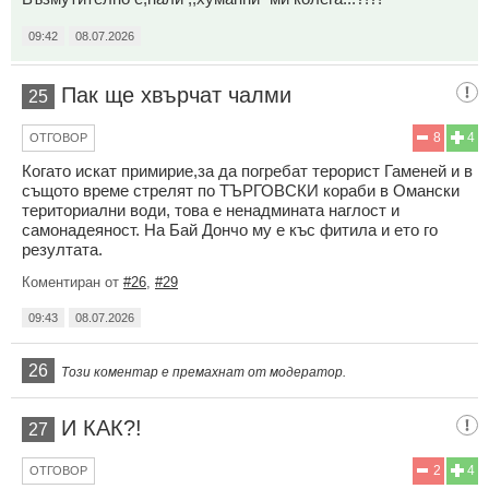
09:42
08.07.2026
Пак ще хвърчат чалми
25
8
4
ОТГОВОР
Когато искат примирие,за да погребат терорист Гаменей и в
същото време стрелят по ТЪРГОВСКИ кораби в Омански
териториални води, това е ненадмината наглост и
самонадеяност. На Бай Дончо му е къс фитила и ето го
резултата.
Коментиран от
#26
,
#29
09:43
08.07.2026
26
Този коментар е премахнат от модератор.
И КАК?!
27
2
4
ОТГОВОР