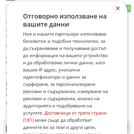
×
10
6
ОТГОВОР
Отговорно използване на
До коментар
#3
от "Възраждане":
вашите данни
ислямизацията на целия свят и близкия Изток ще е
Ние и нашите партньори използваме
свободен!!!
бисквитки и подобни технологии, за
Въпроса е "кой че ни управлява", след това!!!
да съхраняваме и получаваме достъп
до информация на вашето устройство
Ако това са Путин , Си дзи Пин и Ким (Северно Корейски)
не ми се ще !
и да обработваме лични данни, като
вашия IP адрес, уникални
Светът став многополюсен с това и избора за живот!
идентификатори и данни за
Европейската Общност за момента е по- цивилизования
сърфиране, за персонализирани
избор
реклами и съдържание, измерване на
от "Донкито" и "Мошето"!!!!
реклами и съдържание, анализ на
Коментиран от
#27
аудиторията и подобряване на
услугите.
Доставчици от трети страни
09:23
08.07.2026
(181)
може също да обработват
данните ви за тези и други цели,
Тръмп
13