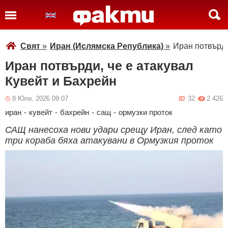
Свят
»
Иран (Ислямска Република)
»
Иран потвърди
Иран потвърди, че е атакувал
Кувейт и Бахрейн
8 Юли, 2026 09:07
32
2 426
иран
-
кувейт
-
бахрейн
-
сащ
-
ормузки проток
САЩ нанесоха нови удари срещу Иран, след като
три кораба бяха атакувани в Ормузкия проток