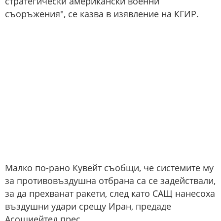
стратегически американски военни
съоръжения", се казва в изявление на КГИР.
Малко по-рано Кувейт съобщи, че системите му
за противовъздушна отбрана са се задействали,
за да прехванат ракети, след като САЩ нанесоха
въздушни удари срещу Иран, предаде
Асошиейтед прес.