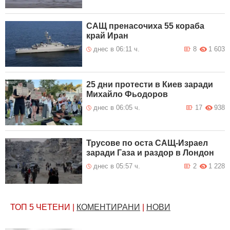
САЩ пренасочиха 55 кораба
край Иран
днес в 06:11 ч.
8
1 603
25 дни протести в Киев заради
Михайло Фьодоров
днес в 06:05 ч.
17
938
Трусове по оста САЩ-Израел
заради Газа и раздор в Лондон
днес в 05:57 ч.
2
1 228
ТОП 5
ЧЕТЕНИ
|
КОМЕНТИРАНИ
|
НОВИ