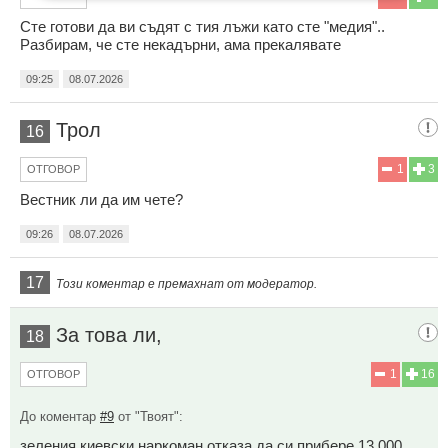
Сте готови да ви съдят с тия лъжи като сте "медия"..
Разбирам, че сте некадърни, ама прекалявате
09:25
08.07.2026
Трол
16
1
3
ОТГОВОР
Вестник ли да им чете?
09:26
08.07.2026
17
Този коментар е премахнат от модератор.
За това ли,
18
1
16
ОТГОВОР
До коментар
#9
от "Твоят":
зеления киевски наркоман отказа да си прибере 13 000