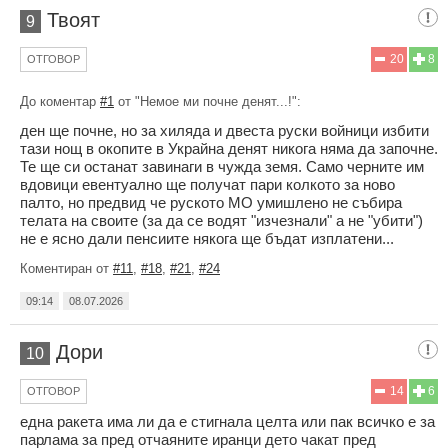
Твоят
9
20
8
ОТГОВОР
До коментар
#1
от "Немое ми почне денят...!":
ден ще почне, но за хиляда и двеста руски войници избити
тази нощ в окопите в Украйна денят никога няма да започне.
Те ще си останат завинаги в чужда земя. Само черните им
вдовици евентуално ще получат пари колкото за ново
палто, но предвид че руското МО умишлено не събира
телата на своите (за да се водят "изчезнали" а не "убити")
не е ясно дали пенсиите някога ще бъдат изплатени...
Коментиран от
#11
,
#18
,
#21
,
#24
09:14
08.07.2026
Дори
10
14
6
ОТГОВОР
една ракета има ли да е стигнала целта или пак всичко е за
парлама за пред отчаяните иранци дето чакат пред