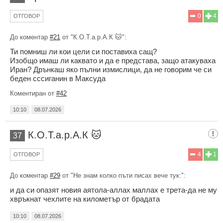
0
4
ОТГОВОР
До коментар
#21
от "К.О.Т.а.р.А.К 🐱":
Ти помниш ли кои цели си поставиха сащ?
Изобщо имаш ли каквато и да е представа, защо атакуваха
Иран? Дрънкаш яко пълни измислици, да не говорим че си
беден сссиганин в Максуда
Коментиран от
#42
10:10
08.07.2026
К.О.Т.а.р.А.К 🐱
37
4
1
ОТГОВОР
До коментар
#29
от "Не знам колко пъти писах вече тук:":
и да си опазят новия аятола-аллах маллах е трета-да не му
хвръкнат чехлите на километър от брадата
10:10
08.07.2026