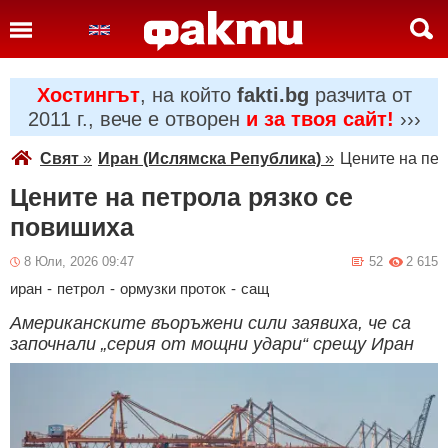
Хостингът
, на който
fakti.bg
разчита от
2011 г., вече е отворен
и за твоя сайт!
›››
Свят
»
Иран (Ислямска Република)
»
Цените на пет
Цените на петрола рязко се
повишиха
8 Юли, 2026 09:47
52
2 615
иран
-
петрол
-
ормузки проток
-
сащ
Американските въоръжени сили заявиха, че са
започнали „серия от мощни удари“ срещу Иран