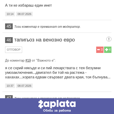
А ти ке избараш един инет
10:14
08.07.2026
45
Този коментар е премахнат от модератор.
тапигьоз на венозно евро
46
0
4
ОТГОВОР
До коментар
#19
от "Важното е":
я се скрий някъде и си пий лекарствата с тея безумни
умозаключения...двигател би той на растежа -
хахахах...хората едвам свързват двата края, тоя бълнува...
10:37
08.07.2026
47
Този коментар е премахнат от модератор.
Станчов
48