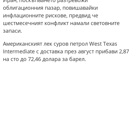
Иран, поскъпването разтревожи
облигационния пазар, повишавайки
инфлационните рискове, предвид че
шестмесечният конфликт намали световните
запаси.
Американският лек суров петрол West Texas
Intermediate с доставка през август прибави 2,87
на сто до 72,46 долара за барел.