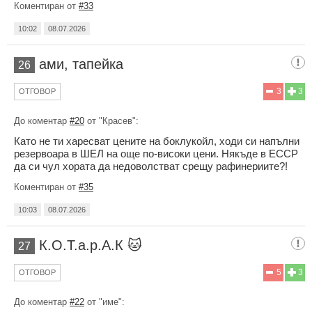
Коментиран от
#33
10:02
08.07.2026
ами, тапейка
26
3
3
ОТГОВОР
До коментар
#20
от "Красев":
Като не ти харесват цените на боклукойл, ходи си напълни
резервоара в ШЕЛ на още по-високи цени. Някъде в ЕССР
да си чул хората да недоволстват срещу рафинериите?!
Коментиран от
#35
10:03
08.07.2026
К.О.Т.а.р.А.К 🐱
27
5
3
ОТГОВОР
До коментар
#22
от "име":