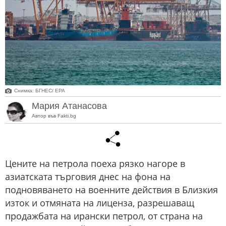
Снимка: БГНЕС/ EPA
Мария Атанасова
Автор във Fakti.bg
Цените на петрола поеха рязко нагоре в
азиатската търговия днес на фона на
подновяването на военните действия в Близкия
изток и отмяната на лиценза, разрешаващ
продажбата на ирански петрол, от страна на