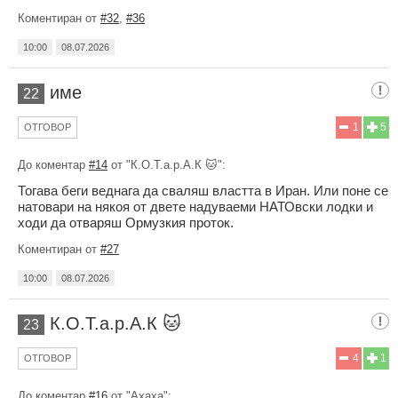
Коментиран от
#32
,
#36
10:00
08.07.2026
име
22
1
5
ОТГОВОР
До коментар
#14
от "К.О.Т.а.р.А.К 🐱":
Тогава беги веднага да сваляш властта в Иран. Или поне се
натовари на някоя от двете надуваеми НАТОвски лодки и
ходи да отваряш Ормузкия проток.
Коментиран от
#27
10:00
08.07.2026
К.О.Т.а.р.А.К 🐱
23
4
1
ОТГОВОР
До коментар
#16
от "Ахаха":