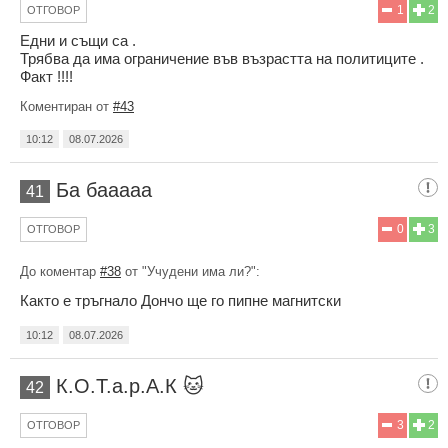
1
2
ОТГОВОР
Едни и същи са .
Трябва да има ограничение във възрастта на политиците .
Факт !!!!
Коментиран от
#43
10:12
08.07.2026
Ба бааааа
41
0
3
ОТГОВОР
До коментар
#38
от "Учудени има ли?":
Както е тръгнало Дончо ще го пипне магнитски
10:12
08.07.2026
К.О.Т.а.р.А.К 🐱
42
3
2
ОТГОВОР