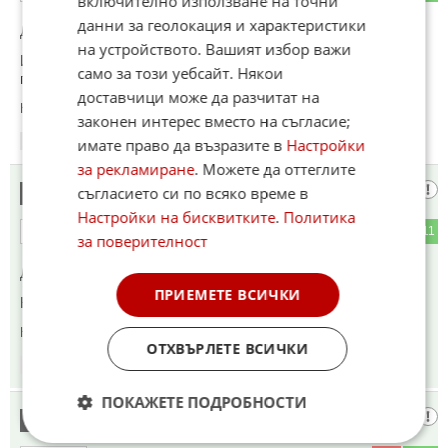
включително използване на точни
данни за геолокация и характеристики
До коментар
#7
от "име":
на устройството. Вашият избор важи
Иран останаха със скутери , банда чаллмагари с РПГ-и
само за този уебсайт. Някои
гърмят по танкери! на НЮ Йорк нищо му няма
доставчици може да разчитат на
Коментиран от
#16
,
#22
законен интерес вместо на съгласие;
09:55
08.07.2026
имате право да възразите в
Настройки
за рекламиране
. Можете да оттеглите
Кажи
съгласието си по всяко време в
15
Настройки на бисквитките
.
Политика
5
11
ОТГОВОР
за поверителност
До коментар
#1
от "К.О.Т.а.р.А.К 🐱":
ПРИЕМЕТЕ ВСИЧКИ
Коя американска цел е изпълнена?
Коментиран от
#21
ОТХВЪРЛЕТЕ ВСИЧКИ
09:55
08.07.2026
ПОКАЖЕТЕ ПОДРОБНОСТИ
Ахаха
16