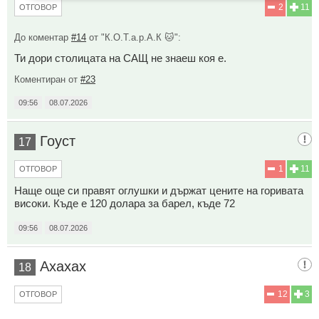
2
11
ОТГОВОР
До коментар
#14
от "К.О.Т.а.р.А.К 🐱":
Ти дори столицата на САЩ не знаеш коя е.
Коментиран от
#23
09:56
08.07.2026
Гоуст
17
1
11
ОТГОВОР
Наще още си правят оглушки и държат цените на горивата
високи. Къде е 120 долара за барел, къде 72
09:56
08.07.2026
Ахахах
18
12
3
ОТГОВОР