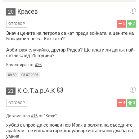
Красев
20
5
7
ОТГОВОР
Значи цените на петрола са кат преди войната, а цените на
Боклукоил не са. Как така?
Арбитраж случайно, другар Радев? Ще плати ли данък най-
сетне след 25 години?
Коментиран от
#26
09:59
08.07.2026
К.О.Т.а.р.А.К 🐱
21
4
0
ОТГОВОР
До коментар
#15
от "Кажи":
хубав въпрос-да се появи нов Ирак в ролята на съседните
арабели , се изпълни горе-долу/анархията пълни джоба на
умния