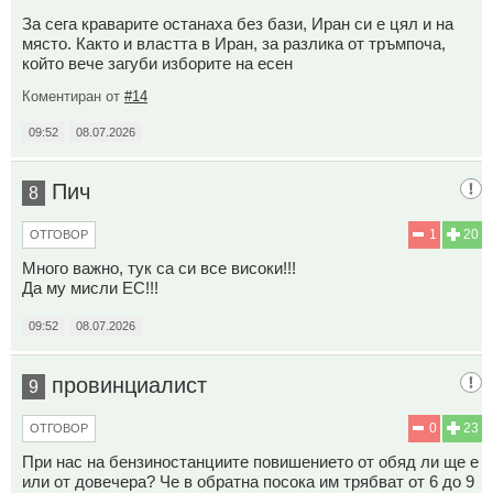
За сега краварите останаха без бази, Иран си е цял и на
място. Както и властта в Иран, за разлика от тръмпоча,
който вече загуби изборите на есен
Коментиран от
#14
09:52
08.07.2026
Пич
8
1
20
ОТГОВОР
Много важно, тук са си все високи!!!
Да му мисли ЕС!!!
09:52
08.07.2026
провинциалист
9
0
23
ОТГОВОР
При нас на бензиностанциите повишението от обяд ли ще е
или от довечера? Че в обратна посока им трябват от 6 до 9