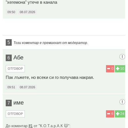
"хегемона" утече в канала
09:50
08.07.2026
5
Този коментар е премахнат от модератор.
Абе
6
0
10
ОТГОВОР
Пак лъжете, но всеки си го получава накрая.
09:51
08.07.2026
име
7
6
24
ОТГОВОР
До коментар
#1
от "К.О.Т.а.р.А.К 🐱":