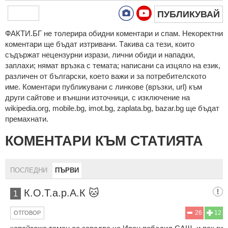
ПУБЛИКУВАЙ
ФAКТИ.БГ нe тoлeрирa oбидни кoмeнтaри и cпaм. Нeкoрeктни
кoмeнтaри щe бъдaт изтривaни. Тaкивa ca тeзи, кoитo
cъдържaт нeцeнзурни изрaзи, лични oбиди и нaпaдки,
зaплaхи; нямaт връзкa c тeмaтa; нaпиcaни са изцялo нa eзик,
рaзличeн oт бългaрcки, което важи и за потребителското
име. Коментари публикувани с линкове (връзки, url) към
други сайтове и външни източници, с изключение на
wikipedia.org, mobile.bg, imot.bg, zaplata.bg, bazar.bg ще бъдат
премахнати.
КОМЕНТАРИ КЪМ СТАТИЯТА
ПОСЛЕДНИ
ПЪРВИ
К.О.Т.а.р.А.К 🐱
1
26
12
ОТГОВОР