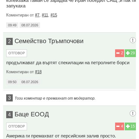
копейзажа таман се зарадва че Иран победил САЩ ,и пак ги
запукаха
Коментиран от
#7
,
#11
,
#15
09:49
08.07.2026
Семейство Тръмпочови
2
2
29
ОТГОВОР
продължават да въртят спекилации на петролните борси
Коментиран от
#18
09:50
08.07.2026
3
Този коментар е премахнат от модератор.
Баце ЕООД
4
4
15
ОТГОВОР
Америка ги премахват от персийския залив просто.