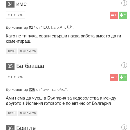
име
34
0
5
ОТГОВОР
До коментар
#27
от "К.О.Т.а.р.А.К 🐱":
Като не ти пука, хвани свърши наква работа вместо да ги
коментираш.
10:09
08.07.2026
Ба бааааа
35
1
3
ОТГОВОР
До коментар
#26
от "ами, тапейка":
Ами нема да чуеш в България за недоволства а между
другото в Испания готовото е по евтино от България
10:10
08.07.2026
Братле
36