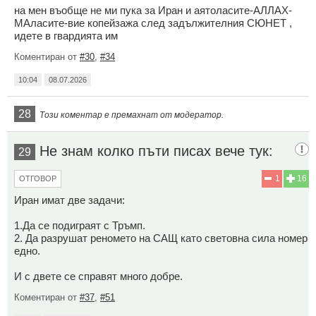
на мен въобще не ми пука за Иран и аятоласите-АЛЛАХ-
МАласите-вие копейзажа след задължителния СЮНЕТ ,
идете в гвардията им
Коментиран от
#30
,
#34
10:04
08.07.2026
28
Този коментар е премахнат от модератор.
Не знам колко пъти писах вече тук:
29
1
16
ОТГОВОР
Иран имат две задачи:
1.Да се подиграят с Тръмп.
2. Да разрушат реномето на САЩ като световна сила номер
едно.
И с двете се справят много добре.
Коментиран от
#37
,
#51