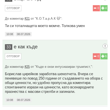
0
4
ОТГОВОР
До коментар
#21
от "К.О.Т.а.р.А.К 🐱":
Ти си тоталнащета моето момче. Толкова умен
10:08
08.07.2026
е как къде
33
0
6
ОТГОВОР
До коментар
#25
от "Къде е онзи ентусиазиран тръмпист,":
Борислав цирейков заработва шекелчета. Вчера се
пенявеше по повод 250 години от създаването на обора с
общи ценности, но удобно пропусна да коментира
спонтанните изрази на ценности, като всенародните
празнества с масови стрелби и загинали.
10:08
08.07.2026