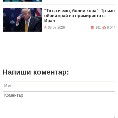
"Те са измет, болни хора": Тръмп
обяви край на примирието с
Иран
08.07.2026
141
9 044
Напиши коментар: