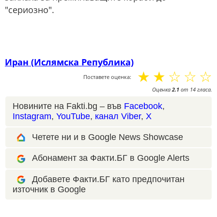
"сериозно".
Иран (Ислямска Република)
☆
☆
☆
☆
☆
Поставете оценка:
Оценка
2.1
от
14
гласа.
Новините на Fakti.bg – във
Facebook
,
Instagram
,
YouTube
,
канал Viber
,
X
Четете ни и в Google News Showcase
Абонамент за Факти.БГ в Google Alerts
Добавете Факти.БГ като предпочитан
източник в Google