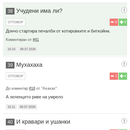
Учудени има ли?
38
0
9
ОТГОВОР
Дончо стартира печалби от котировките и биткойни.
Коментиран от
#41
10:10
08.07.2026
Мухахаха
39
1
4
ОТГОВОР
До коментар
#18
от "Ахахах":
А зеленцето риве на умрело
10:11
08.07.2026
И кравари и ушанки
40