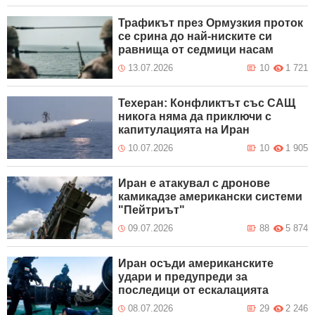
Трафикът през Ормузкия проток
се срина до най-ниските си
равнища от седмици насам
13.07.2026
10
1 721
Техеран: Конфликтът със САЩ
никога няма да приключи с
капитулацията на Иран
10.07.2026
10
1 905
Иран е атакувал с дронове
камикадзе американски системи
"Пейтриът"
09.07.2026
88
5 874
Иран осъди американските
удари и предупреди за
последици от ескалацията
08.07.2026
29
2 246