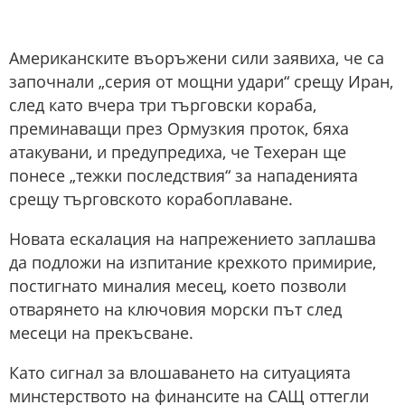
Американските въоръжени сили заявиха, че са
започнали „серия от мощни удари“ срещу Иран,
след като вчера три търговски кораба,
преминаващи през Ормузкия проток, бяха
атакувани, и предупредиха, че Техеран ще
понесе „тежки последствия“ за нападенията
срещу търговското корабоплаване.
Новата ескалация на напрежението заплашва
да подложи на изпитание крехкото примирие,
постигнато миналия месец, което позволи
отварянето на ключовия морски път след
месеци на прекъсване.
Като сигнал за влошаването на ситуацията
минстерството на финансите на САЩ оттегли