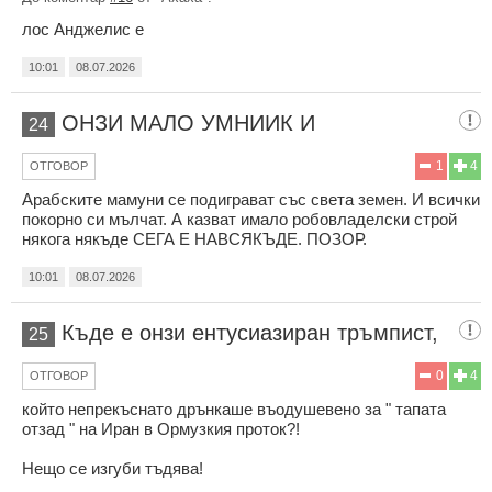
лос Анджелис е
10:01
08.07.2026
ОНЗИ МАЛО УМНИИК И
24
1
4
ОТГОВОР
Арабските мамуни се подиграват със света земен. И всички
покорно си мълчат. А казват имало робовладелски строй
някога някъде СЕГА Е НАВСЯКЪДЕ. ПОЗОР.
10:01
08.07.2026
Къде е онзи ентусиазиран тръмпист,
25
0
4
ОТГОВОР
който непрекъснато дрънкаше въодушевено за " тапата
отзад " на Иран в Ормузкия проток?!
Нещо се изгуби тъдява!