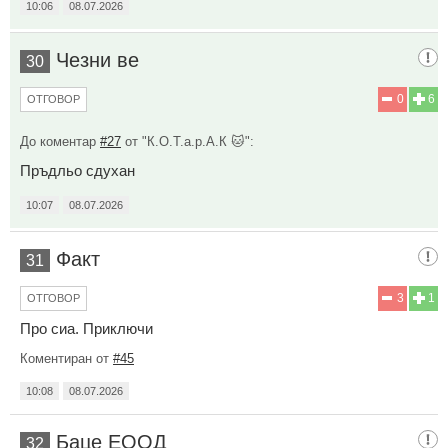
10:06
08.07.2026
Чезни ве
30
0
6
ОТГОВОР
До коментар
#27
от "К.О.Т.а.р.А.К 🐱":
Пръдльо сдухан
10:07
08.07.2026
Факт
31
3
1
ОТГОВОР
Про сиа. Приключи
Коментиран от
#45
10:08
08.07.2026
Баце ЕООД
32