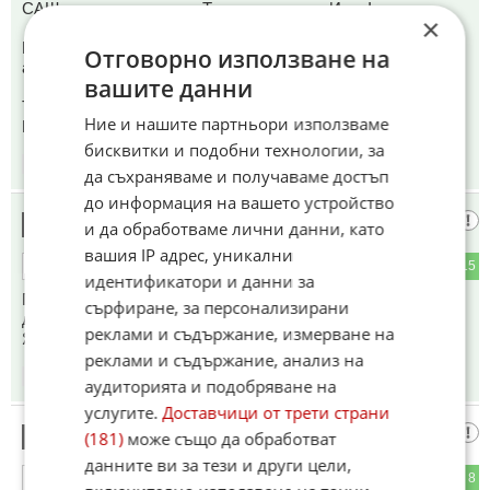
САЩ, за да знаете кога Тръмп ще удари Иран!
×
Половин час преди удара има масиранаа разпродажба на
Отговорно използване на
акции и фючърсите падат.
вашите данни
Тръмп работи за третия си милиард.
Ние и нашите партньори използваме
Под носа на Комисията по ценните книжа на САЩ!
бисквитки и подобни технологии, за
09:54
08.07.2026
да съхраняваме и получаваме достъп
до информация на вашето устройство
Директора👨‍✈️
13
и да обработваме лични данни, като
вашия IP адрес, уникални
0
15
ОТГОВОР
идентификатори и данни за
Паднаха за 10 дни, но при нас йок. Сега се вдигнаха за 1
сърфиране, за персонализирани
ден - очакваме промяна на колонката още днес или утре.
реклами и съдържание, измерване на
Ясно е!
реклами и съдържание, анализ на
09:54
08.07.2026
аудиторията и подобряване на
услугите.
Доставчици от трети страни
К.О.Т.а.р.А.К 🐱
14
(181)
може също да обработват
данните ви за тези и други цели,
14
8
ОТГОВОР