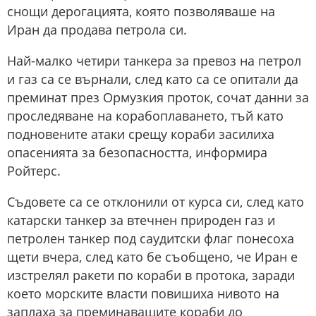
снощи дерогацията, която позволяваше на
Иран да продава петрола си.
Най-малко четири танкера за превоз на петрол
и газ са се върнали, след като са се опитали да
преминат през Ормузкия проток, сочат данни за
проследяване на корабоплаването, тъй като
подновените атаки срещу кораби засилиха
опасенията за безопасността, информира
Ройтерс.
Съдовете са се отклонили от курса си, след като
катарски танкер за втечнен природен газ и
петролен танкер под саудитски флаг понесоха
щети вчера, след като бе съобщено, че Иран е
изстрелял ракети по кораби в протока, заради
което морските власти повишиха нивото на
заплаха за преминаващите кораби до