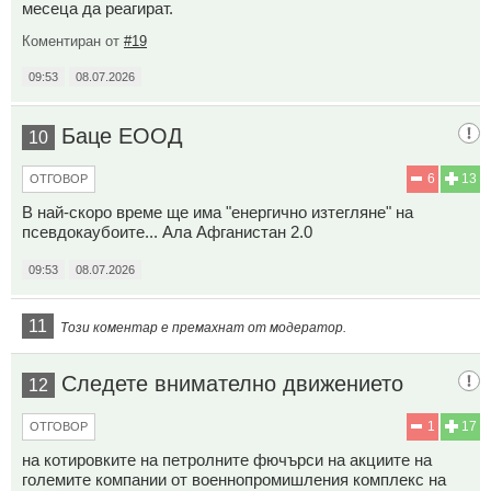
месеца да реагират.
Коментиран от
#19
09:53
08.07.2026
Баце ЕООД
10
6
13
ОТГОВОР
В най-скоро време ще има "енергично изтегляне" на
псевдокаубоите... Ала Афганистан 2.0
09:53
08.07.2026
11
Този коментар е премахнат от модератор.
Следете внимателно движението
12
1
17
ОТГОВОР
на котировките на петролните фючърси на акциите на
големите компании от военнопромишления комплекс на