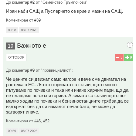
До коментар
#2
от "Семейство Тръмпочови":
Иран наби САЩ а Пуслерчето се крие и мазни на САЩ.
Коментиран от
#39
09:58
08.07.2026
Важното е
19
3
9
ОТГОВОР
До коментар
#9
от "провинциалист":
Че цените си движат само нагоре и вече сме двигател на
растежа в ЕС. Лятото горивата са скъпи, щото много
пътуваме по почивки и така или иначе харчим пари, що да
не плащаме по-скъпи горива. А зимата са скъпи щото по-
малко ходим по почивки и бензиностанциите трябва да се
издържат без да си намалят печалбата, че може да
затворят иначе.
Коментиран от
#46
,
#52
09:59
08.07.2026