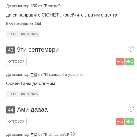
До коментар
#36
от "Братле":
да си направите СЮНЕТ , копейките ,тва им е целта
Коментиран от
#44
10:13
08.07.2026
9ти септември
43
0
1
ОТГОВОР
До коментар
#40
от "И кравари и ушанки":
Освен Ганю да сложим
10:13
08.07.2026
Ами даааа
44
0
5
ОТГОВОР
До коментар
#42
от "К.О.Т.а.р.А.К 🐱":