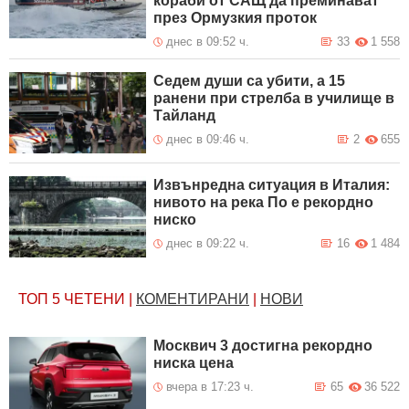
кораби от САЩ да преминават
през Ормузкия проток
днес в 09:52 ч.
33
1 558
Седем души са убити, а 15
ранени при стрелба в училище в
Тайланд
днес в 09:46 ч.
2
655
Извънредна ситуация в Италия:
нивото на река По е рекордно
ниско
днес в 09:22 ч.
16
1 484
ТОП 5
ЧЕТЕНИ
|
КОМЕНТИРАНИ
|
НОВИ
Москвич 3 достигна рекордно
ниска цена
вчера в 17:23 ч.
65
36 522