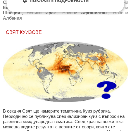
ПОКАЖЕТЕ ПОДРОБНОСТИ
Словакия
,
Новини
Беларус
,
Новини
Латвия
,
Новини
Естония
,
Новини
Словения
,
Новини
Чехия
,
Новини
Швеция
,
Новини
Ирак
,
Новини
Афганистан
,
Новини
Албания
СВЯТ КУИЗОВЕ
В секция Свят ще намерите тематична Куиз рубрика.
Периодично се публикува специализиран куиз с въпроси на
различна международна тематика. След края на всеки тест
може да видите резултат с верните отговори, които сте