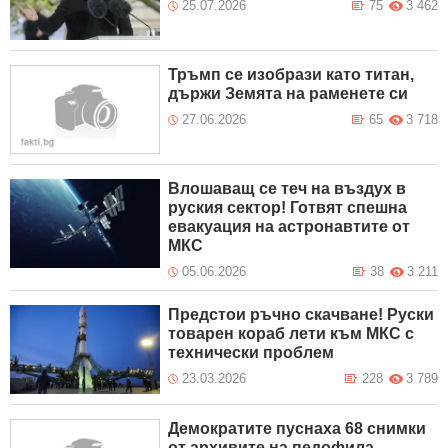
25.07.2026
75
3 462
Тръмп се изобрази като титан,
държи Земята на раменете си
27.06.2026
65
3 718
Влошаващ се теч на въздух в
руския сектор! Готвят спешна
евакуация на астронавтите от
МКС
05.06.2026
38
3 211
Предстои ръчно скачване! Руски
товарен кораб лети към МКС с
технически проблем
23.03.2026
228
3 789
Демократите пуснаха 68 снимки
от архивите на педофила