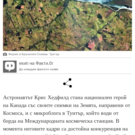
Ферми в Бразилия Снимка: Туитър
екип на Факти.бг
Да извадим фактите наяве
Астронавтът Крис Хедфилд стана национален герой
на Канада със своите снимки на Земята, направени от
Космоса, и с микроблога в Туитър, който води от
борда на Международната космическа станция. В
момента неговите кадри са достойна конкуренция на