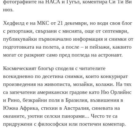
фотографиите на НАСА и Гугъл, коментира Си Ти Ви
нюз.
Хедфилд е на МКС от 21 декември, но води своя блог
с репортажи, свързани с мисията, още от септември,
публикувайки първоначално информация и снимки от
подготовката на полета, а после – и пейзажи, каквито
могат се разкрият само пред погледа на астронавт.
Космическият блогър споделя с читателите
всекидневно по десетина снимки, които конкурират
произведения на живописта, мозайки, колажи. На тях
са запечатени американски градове като Ню Орлийнс
и Рино, безкрайни поля в Бразилия, възвишения в
Южна Африка, стихии в Австралия, синевата на
океаните, уютни селски панорами... Често те са
придружени с философски или поетичен коментар.