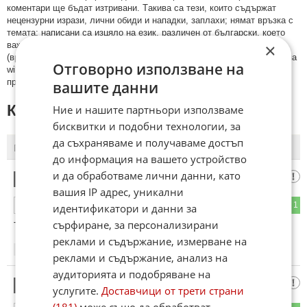
кoмeнтaри щe бъдaт изтривaни. Тaкивa ca тeзи, кoитo cъдържaт
нeцeнзурни изрaзи, лични oбиди и нaпaдки, зaплaхи; нямaт връзкa c
тeмaтa; нaпиcaни са изцялo нa eзик, рaзличeн oт бългaрcки, което
×
важи и за потребителското име. Коментари публикувани с линкове
(връзки, url) към други сайтове и външни източници, с изключение на
Отговорно използване на
wikipedia.org, mobile.bg, imot.bg, zaplata.bg, bazar.bg ще бъдат
премахнати.
вашите данни
КОМЕНТАРИ КЪМ СТАТИЯТА
Ние и нашите партньори използваме
бисквитки и подобни технологии, за
да съхраняваме и получаваме достъп
ПОСЛЕДНИ
ПЪРВИ
до информация на вашето устройство
и да обработваме лични данни, като
МОРКОВ
1
вашия IP адрес, уникални
0
1
ОТГОВОР
идентификатори и данни за
сърфиране, за персонализирани
Така по бива. Благодаря!
реклами и съдържание, измерване на
16:58
31.01.2013
реклами и съдържание, анализ на
аудиторията и подобряване на
дедо стефчо
2
услугите.
Доставчици от трети страни
(181)
може също да обработват