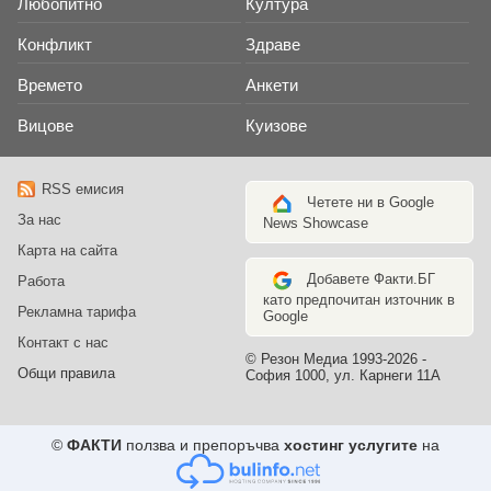
Любопитно
Култура
Конфликт
Здраве
Времето
Анкети
Вицове
Куизове
RSS емисия
Четете ни в Google
За нас
News Showcase
Карта на сайта
Добавете Факти.БГ
Работа
като предпочитан източник в
Рекламна тарифа
Google
Контакт с нас
© Резон Медиа 1993-2026 -
Общи правила
София 1000, ул. Карнеги 11А
©
ФАКТИ
ползва и препоръчва
хостинг услугите
на