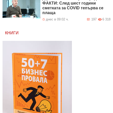
ФАКТИ: След шест години
сметката за COVID тепърва се
плаща
днес в 09:02 ч.
197
6 318
КНИГИ