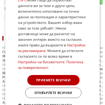
0
1
ОТГОВОР
данните ви за тези и други цели,
bravos
включително използване на точни
данни за геолокация и характеристики
16:58
31.01.2013
на устройството. Вашият избор важи
само за този уебсайт. Някои
доставчици може да разчитат на
НОВИНИ ПО ДЪРЖАВИ:
законен интерес вместо на съгласие;
имате право да възразите в
Настройки
Новини
САЩ
,
Новини
Великобритания
,
Новини
за рекламиране
. Можете да оттеглите
Германия
,
Новини
Италия
,
Новини
Русия
,
Новини
съгласието си по всяко време в
Франция
,
Новини
Испания
,
Новини
Гърция
,
Новини
Украйна
,
Новини
Белгия
,
Новини
Китай
,
Новини
Сирия
,
Настройки на бисквитките
.
Политика
Новини
Сърбия
,
Новини
Бразилия
,
Новини
Австралия
,
за поверителност
Новини
Япония
,
Новини
Швейцария
,
Новини
Северна
Македония
,
Новини
Турция
,
Новини
Полша
,
Новини
Румъния
,
Новини
Иран (Ислямска Република)
,
Новини
ПРИЕМЕТЕ ВСИЧКИ
Австрия
,
Новини
Нидерландия
,
Новини
Северна Корея
,
Новини
Всички държави
,
Новини
Унгария
,
Новини
Литва
,
Новини
Индия
,
Новини
Мексико
,
Новини
Южна Корея
,
ОТХВЪРЛЕТЕ ВСИЧКИ
Новини
Хърватия
,
Новини
Норвегия
,
Новини
Дания
,
Новини
Финландия
,
Новини
Ирландия
,
Новини
Аржентина
,
Новини
Дубай
,
Новини
Португалия
,
Новини