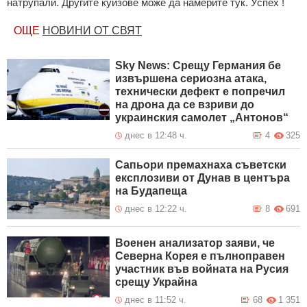
натрупали. Другите куизове може да намерите тук. Успех !
ОЩЕ
НОВИНИ ОТ СВЯТ
Sky News: Срещу Германия бе
извършена сериозна атака,
технически дефект е попречил
на дрона да се взриви до
украинския самолет „Антонов“
днес в 12:48 ч.
4
325
Сапьори премахнаха съветски
експлозиви от Дунав в центъра
на Будапеща
днес в 12:22 ч.
8
691
Военен анализатор заяви, че
Северна Корея е пълноправен
участник във войната на Русия
срещу Украйна
днес в 11:52 ч.
68
1 351