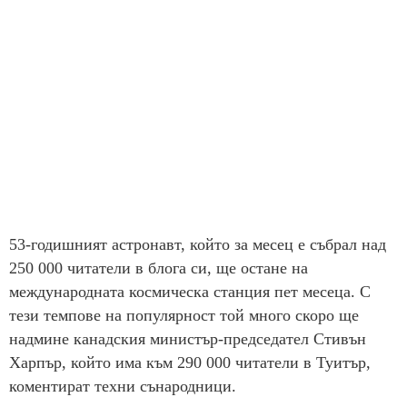
53-годишният астронавт, който за месец е събрал над
250 000 читатели в блога си, ще остане на
международната космическа станция пет месеца. С
тези темпове на популярност той много скоро ще
надмине канадския министър-председател Стивън
Харпър, който има към 290 000 читатели в Туитър,
коментират техни сънародници.