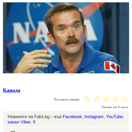
Канада
☆
☆
☆
☆
☆
Поставете оценка:
Оценка
от
0
гласа.
Новините на Fakti.bg – във
Facebook
,
Instagram
,
YouTube
,
канал Viber
,
X