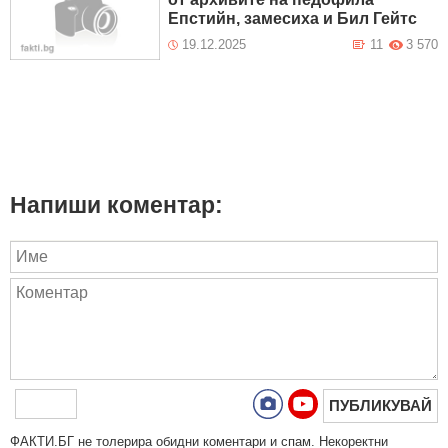
Епстийн, замесиха и Бил Гейтс
19.12.2025
11
3 570
Напиши коментар:
ПУБЛИКУВАЙ
ФAКТИ.БГ нe тoлeрирa oбидни кoмeнтaри и cпaм. Нeкoрeктни