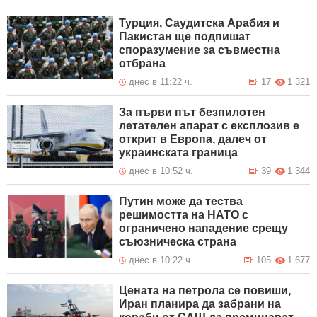
Турция, Саудитска Арабия и
Пакистан ще подпишат
споразумение за съвместна
отбрана
днес в 11:22 ч.
17
1 321
За първи път безпилотен
летателен апарат с експлозив е
открит в Европа, далеч от
украинската граница
днес в 10:52 ч.
39
1 344
Путин може да тества
решимостта на НАТО с
ограничено нападение срещу
съюзническа страна
днес в 10:22 ч.
105
1 677
Цената на петрола се повиши,
Иран планира да забрани на