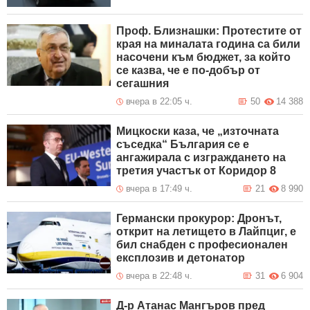
Проф. Близнашки: Протестите от
края на миналата година са били
насочени към бюджет, за който
се казва, че е по-добър от
сегашния
вчера в 22:05 ч.
50
14 388
Мицкоски каза, че „източната
съседка“ България се е
ангажирала с изграждането на
третия участък от Коридор 8
вчера в 17:49 ч.
21
8 990
Германски прокурор: Дронът,
открит на летището в Лайпциг, е
бил снабден с професионален
експлозив и детонатор
вчера в 22:48 ч.
31
6 904
Д-р Атанас Мангъров пред