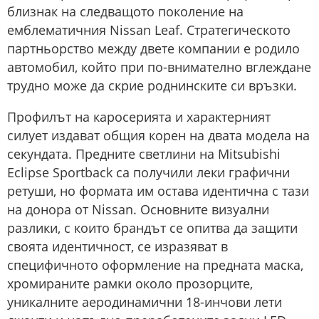
близнак на следващото поколение на
емблематичния Nissan Leaf. Стратегическото
партньорство между двете компании е родило
автомобил, който при по-внимателно вглеждане
трудно може да скрие роднинските си връзки.
Профилът на каросерията и характерният
силует издават общия корен на двата модела на
секундата. Предните светлини на Mitsubishi
Eclipse Sportback са получили леки графични
ретуши, но формата им остава идентична с тази
на донора от Nissan. Основните визуални
разлики, с които брандът се опитва да защити
своята идентичност, се изразяват в
специфичното оформление на предната маска,
хромираните рамки около прозорците,
уникалните аеродинамични 18-инчови лети