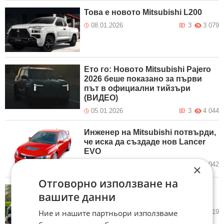
Това е новото Mitsubishi L200
08.01.2026
3
3 079
Ето го: Новото Mitsubishi Pajero
2026 беше показано за първи
път в официални тийзъри
(ВИДЕО)
05.01.2026
3
4 044
Инженер на Mitsubishi потвърди,
че иска да създаде нов Lancer
EVO
11.11.2025
5
2 042
×
Отговорно използване на
Mitsubishi подготвя по-евтин
вашите данни
хибриден Outlander
Ние и нашите партньори използваме
13.07.2025
2
3 519