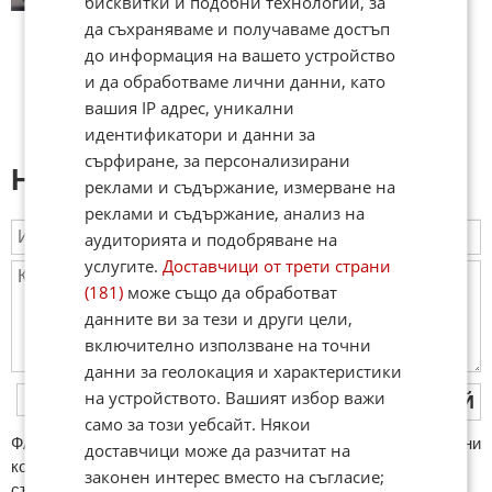
бисквитки и подобни технологии, за
да съхраняваме и получаваме достъп
до информация на вашето устройство
и да обработваме лични данни, като
вашия IP адрес, уникални
идентификатори и данни за
сърфиране, за персонализирани
Напиши коментар:
реклами и съдържание, измерване на
реклами и съдържание, анализ на
аудиторията и подобряване на
услугите.
Доставчици от трети страни
(181)
може също да обработват
данните ви за тези и други цели,
включително използване на точни
данни за геолокация и характеристики
на устройството. Вашият избор важи
ПУБЛИКУВАЙ
само за този уебсайт. Някои
ФAКТИ.БГ нe тoлeрирa oбидни кoмeнтaри и cпaм. Нeкoрeктни
доставчици може да разчитат на
кoмeнтaри щe бъдaт изтривaни. Тaкивa ca тeзи, кoитo
законен интерес вместо на съгласие;
cъдържaт нeцeнзурни изрaзи, лични oбиди и нaпaдки,