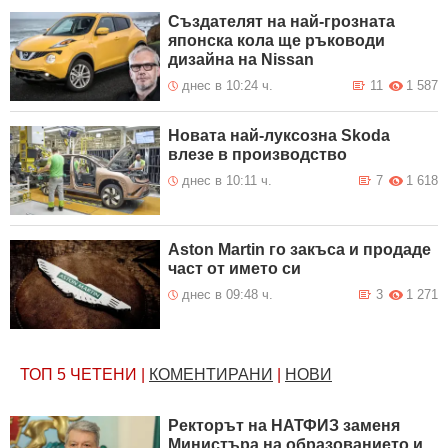
Създателят на най-грозната
японска кола ще ръководи
дизайна на Nissan
днес в 10:24 ч.
11
1 587
Новата най-луксозна Skoda
влезе в производство
днес в 10:11 ч.
7
1 618
Aston Martin го закъса и продаде
част от името си
днес в 09:48 ч.
3
1 271
ТОП 5
ЧЕТЕНИ
|
КОМЕНТИРАНИ
|
НОВИ
Ректорът на НАТФИЗ заменя
Министъра на образованието и