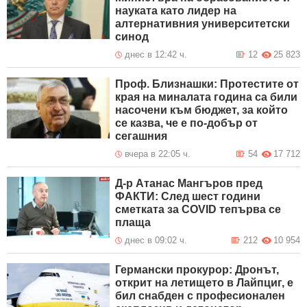
науката като лидер на
алтернативния университетски
синод
днес в 12:42 ч.
12
25 823
Проф. Близнашки: Протестите от
края на миналата година са били
насочени към бюджет, за който
се казва, че е по-добър от
сегашния
вчера в 22:05 ч.
54
17 712
Д-р Атанас Мангъров пред
ФАКТИ: След шест години
сметката за COVID тепърва се
плаща
днес в 09:02 ч.
212
10 954
Германски прокурор: Дронът,
открит на летището в Лайпциг, е
бил снабден с професионален