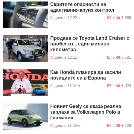
Сливен
Скритите опасности на
адаптивния круиз контрол
Възстановено е движението при
7 Август 2026
км 38 по път II-19 Симитли –
14:12
днес в 12:22 ч.
7
1 686
Банско
Продава се Toyota Land Cruiser с
пробег от... един милион
километра
днес в 12:12 ч.
3
3 581
Как Honda планира да засили
позициите си в Европа
днес в 11:37 ч.
2
1 024
Новият Geely се оказа реална
заплаха за Volkswagen Polo в
Германия
днес в 11:26 ч.
8
1 229