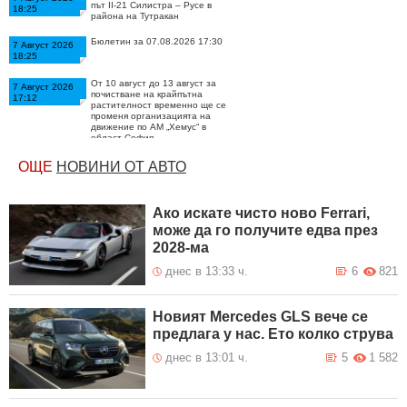
път II-21 Силистра – Русе в
18:25
района на Тутракан
Бюлетин за 07.08.2026 17:30
7 Август 2026
18:25
От 10 август до 13 август за
7 Август 2026
почистване на крайпътна
17:12
растителност временно ще се
променя организацията на
движение по АМ „Хемус“ в
област София
Временно движението по път II-
ОЩЕ
НОВИНИ ОТ АВТО
7 Август 2026
21 Силистра – Русе в района на
16:50
Тутракан при км е ограничено в
двете посоки поради ПТП
Ако искате чисто ново Ferrari,
В неделя от 16 ч. до 20 ч. за
7 Август 2026
може да го получите едва през
повишаване на безопасността
16:34
ще се ограничи движението на
2028-ма
тежкотоварните камиони над 12
т в посока София по АМ „Тракия“,
днес в 13:33 ч.
6
821
АМ „Струма“ и през
Кресненското дефиле
Краткотрайни ремонти на пътни
Новият Mercedes GLS вече се
7 Август 2026
участъци ще се извършват в
14:50
предлага у нас. Ето колко струва
област Кюстендил. Шофирайте
внимателно!
днес в 13:01 ч.
5
1 582
От 10 до 13 август временно се
7 Август 2026
променя организацията на
14:34
движение в участъци от АМ
„Тракия“ в областите София и