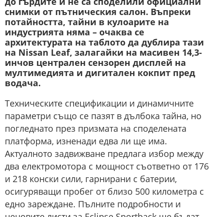
до гърдите и не са споделили официални
снимки от пътническия салон. Въпреки
потайността, тайни в кулоарите на
индустрията няма – очаква се
архитектурата на таблото да дублира тази
на Nissan Leaf, залагайки на масивен 14,3-
инчов централен сензорен дисплей на
мултимедията и дигитален кокпит пред
водача.
Техническите спецификации и динамичните
параметри също се пазят в дълбока тайна, но
погледнато през призмата на споделената
платформа, изненади едва ли ще има.
Актуалното задвижване предлага избор между
два електромотора с мощност съответно от 176
и 218 конски сили, гарнирани с батерии,
осигуряващи пробег от близо 500 километра с
едно зареждане. Пълните подробности и
ценовите листи за Eclipse Sportback ще бъдат