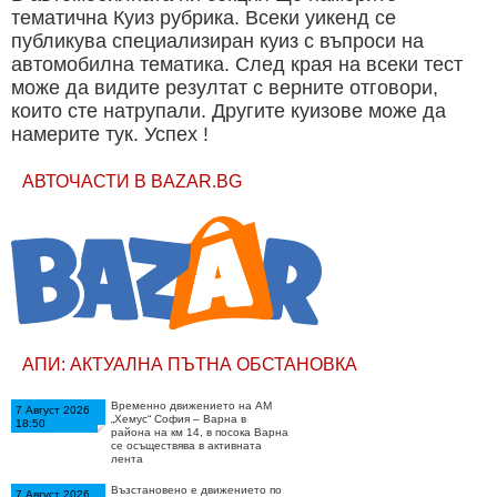
тематична Куиз рубрика. Всеки уикенд се
публикува специализиран куиз с въпроси на
автомобилна тематика. След края на всеки тест
може да видите резултат с верните отговори,
които сте натрупали. Другите куизове може да
намерите тук. Успех !
АВТОЧАСТИ В BAZAR.BG
АПИ: АКТУАЛНА ПЪТНА ОБСТАНОВКА
Временно движението на АМ
7 Август 2026
„Хемус“ София – Варна в
18:50
района на км 14, в посока Варна
се осъществява в активната
лента
Възстановено е движението по
7 Август 2026