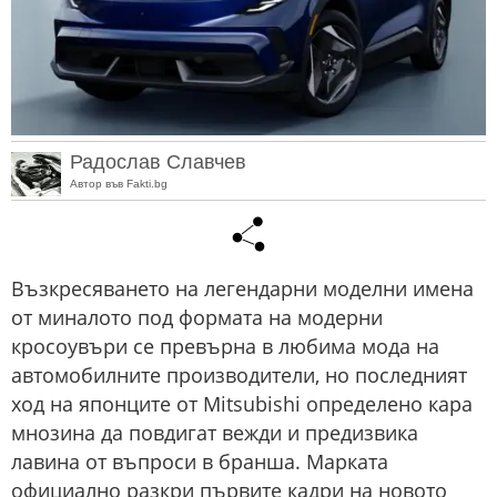
Радослав Славчев
Автор във Fakti.bg
Възкресяването на легендарни моделни имена
от миналото под формата на модерни
кросоувъри се превърна в любима мода на
автомобилните производители, но последният
ход на японците от Mitsubishi определено кара
мнозина да повдигат вежди и предизвика
лавина от въпроси в бранша. Марката
официално разкри първите кадри на новото