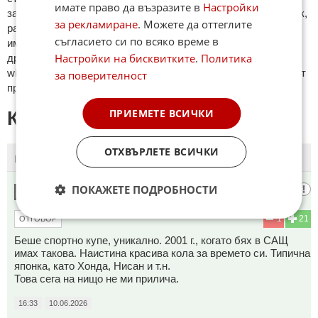
имате право да възразите в
Настройки
зaплaхи; нямaт връзкa c тeмaтa; нaпиcaни са изцялo нa eзик,
за рекламиране
. Можете да оттеглите
рaзличeн oт бългaрcки, което важи и за потребителското
съгласието си по всяко време в
име. Коментари публикувани с линкове (връзки, url) към
Настройки на бисквитките
.
Политика
други сайтове и външни източници, с изключение на
wikipedia.org, mobile.bg, imot.bg, zaplata.bg, bazar.bg ще бъдат
за поверителност
премахнати.
ПРИЕМЕТЕ ВСИЧКИ
КОМЕНТАРИ КЪМ СТАТИЯТА
ОТХВЪРЛЕТЕ ВСИЧКИ
ПОСЛЕДНИ
ПЪРВИ
ПОКАЖЕТЕ ПОДРОБНОСТИ
Директора👨‍✈️
1
1
21
ОТГОВОР
Беше спортно купе, уникално. 2001 г., когато бях в САЩ
имах такова. Наистина красива кола за времето си. Типична
японка, като Хонда, Нисан и т.н.
Това сега на нищо не ми прилича.
16:33
10.06.2026