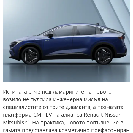
Истината е, че под ламарините на новото
возило не пулсира инженерна мисъл на
специалистите от трите диаманта, а познатата
платформа CMF-EV на алианса Renault-Nissan-
Mitsubishi. На практика, новото попълнение в
гамата представлява козметично префасониран