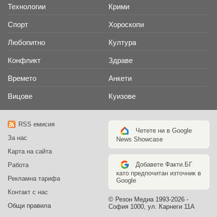
Технологии
Крими
Спорт
Хороскопи
Любопитно
Култура
Конфликт
Здраве
Времето
Анкети
Вицове
Куизове
RSS емисия
Четете ни в Google
За нас
News Showcase
Карта на сайта
Добавете Факти.БГ
Работа
като предпочитан източник в
Рекламна тарифа
Google
Контакт с нас
© Резон Медиа 1993-2026 -
Общи правила
София 1000, ул. Карнеги 11А