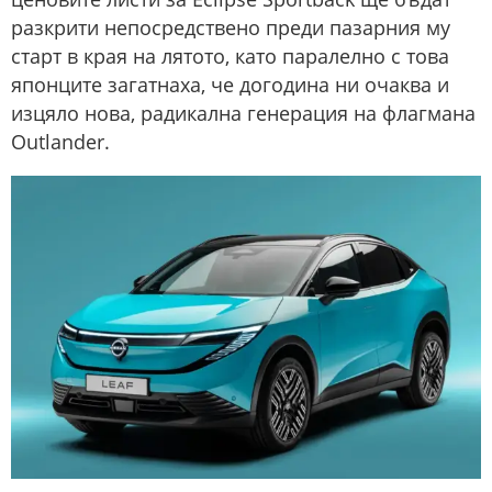
разкрити непосредствено преди пазарния му
старт в края на лятото, като паралелно с това
японците загатнаха, че догодина ни очаква и
изцяло нова, радикална генерация на флагмана
Outlander.