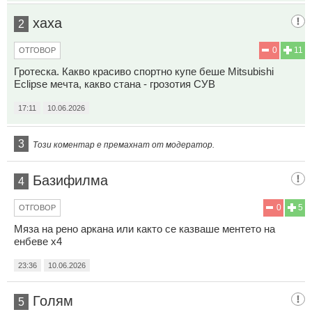
хаха
2
0
11
ОТГОВОР
Гротеска. Какво красиво спортно купе беше Mitsubishi
Eclipse мечта, какво стана - грозотия СУВ
17:11
10.06.2026
3
Този коментар е премахнат от модератор.
Базифилма
4
0
5
ОТГОВОР
Мяза на рено аркана или както се казваше ментето на
енбеве х4
23:36
10.06.2026
Голям
5