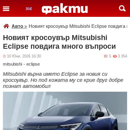
Авто
»
Новият кросоувър Mitsubishi Eclipse повдига 
Новият кросоувър Mitsubishi
Eclipse повдига много въпроси
10 Юни, 2026 16:30
5
3 354
mitsubishi
-
eclipse
Mitsubishi върна името Eclipse за новия си
кросоувър. Но под кожата му се крие друг добре
познат автомобил