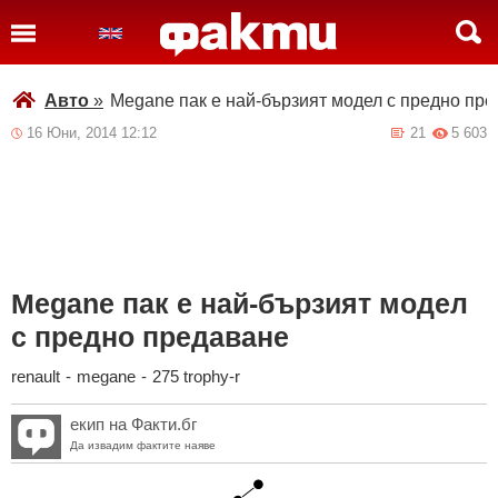
Авто
»
Megane пак е най-бързият модел с предно пр
16 Юни, 2014 12:12
21
5 603
Megane пак е най-бързият модел
с предно предаване
renault
-
megane
-
275 trophy-r
екип на Факти.бг
Да извадим фактите наяве