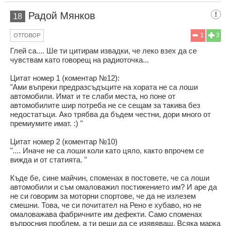
Радой Мянков
18
1
3
ОТГОВОР
Глей са.... Ше ти цитирам извадки, че леко взех да се
чувствам като говорещ на радиоточка...
Цитат номер 1 (коментар №12):
"Ами въпреки предразсъдъците на хората не са лоши
автомобили. Имат и те слаби места, но поне от
автомобилите шир потреба не се сещам за такива без
недостатъци. Ако трябва да бъдем честни, дори много от
премиумите имат. :) "
Цитат номер 2 (коментар №10)
".... Иначе не са лоши коли като цяло, както впрочем се
вижда и от статията. "
Къде бе, сине майчин, споменах в постовете, че са лоши
автомобили и съм омаловажил постижението им? И аре да
не си говорим за моторни спортове, че да не излезем
смешни. Това, че си почитател на Рено е хубаво, но не
омаловажава фабричните им дефекти. Само споменах
въпросния проблем, а ти реши да се изявяваш. Всяка марка