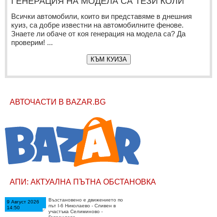
ГЕНЕРАЦИЯ НА МОДЕЛА СА ТЕЗИ КОЛИ
Всички автомобили, които ви представяме в днешния
куиз, са добре известни на автомобилните фенове.
Знаете ли обаче от коя генерация на модела са? Да
проверим! ...
КЪМ КУИЗА
АВТОЧАСТИ В BAZAR.BG
АПИ: АКТУАЛНА ПЪТНА ОБСТАНОВКА
Възстановено е движението по
9 Август 2026
път I-6 Николаево - Сливен в
14:50
участъка Селиминово -