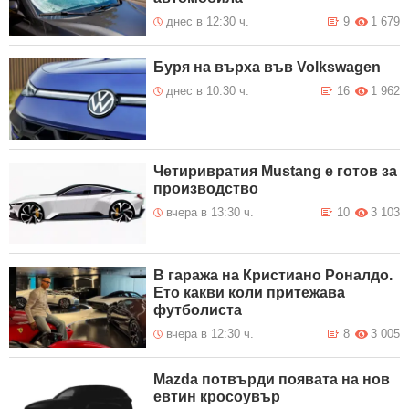
Възстановено е движението по
9 Август 2026
път III-663 Симеоновград –
08:12
днес в 12:30 ч.
9
1 679
Димитровград в района на
Райново
Буря на върха във Volkswagen
днес в 10:30 ч.
16
1 962
Четиривратия Mustang е готов за
производство
вчера в 13:30 ч.
10
3 103
В гаража на Кристиано Роналдо.
Ето какви коли притежава
футболиста
вчера в 12:30 ч.
8
3 005
Mazda потвърди появата на нов
евтин кросоувър