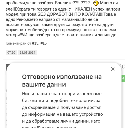
проблеми,че не разбрах-Вагените??!!!????
Много си
зле!!!Хората ти говорят за един УНИКАЛЕН успех на този
модел,при това БЕЗ ДОРАБОТКИ ПО КОЛАТА!!!!Това е
едно Рено,взето направо от магазина.Що не се
позаинтересуваш какви други са резултатите на други
марки автомобили/доста по-премиум,с доста по-големи
мотори!!!/И ще разбереш,че с твоите жички си заникъде.
Коментиран от
#15
,
#16
07:10
18.06.2014
ярослав станчев
×
15
Отговорно използване на
1
4
ОТГОВОР
вашите данни
До коментар
#14
от "Десислав Попов":
Ние и нашите партньори използваме
Казваш,че Рено-то няма доработки.Обаче в една друга
бисквитки и подобни технологии, за
статия пише,че не баш така.Ето го и въпросния абзац:
да съхраняваме и получаваме достъп
От автомобила, който е оборудван с опционалното шаси
до информация на вашето устройство
Cup с блокировка на диференциала, е премахнато всичко
излишно - стандартите седалки, шумоизолацията,
и да обработваме лични данни, като
климатика, мултимедийната система и дори задната
вашия IP адрес, уникални