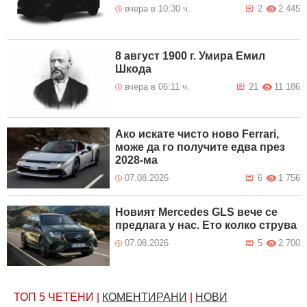
вчера в 10:30 ч.
2
2 445
8 август 1900 г. Умира Емил
Шкода
вчера в 06:11 ч.
21
11 186
Ако искате чисто ново Ferrari,
може да го получите едва през
2028-ма
07.08.2026
6
1 756
Новият Mercedes GLS вече се
предлага у нас. Ето колко струва
07.08.2026
5
2 700
ТОП 5
ЧЕТЕНИ
|
КОМЕНТИРАНИ
|
НОВИ