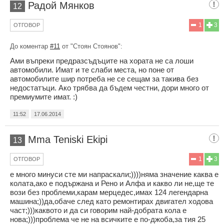
Радой Мянков
12
1
3
ОТГОВОР
До коментар
#11
от "Стоян Стоянов":
Ами въпреки предразсъдъците на хората не са лоши
автомобили. Имат и те слаби места, но поне от
автомобилите шир потреба не се сещам за такива без
недостатъци. Ако трябва да бъдем честни, дори много от
премиумите имат. :)
11:52
17.06.2014
Mma Teniski Ekipi
13
1
3
ОТГОВОР
е много минуси сте ми напраскали;))))няма значение каква е
колата,ако е подържана и Рено и Алфа и какво ли не,ще те
вози без проблеми,карам мерцедес,имах 124 легендарна
машина;))да,обаче след като ремонтирах двигател ходова
част;)))каквото и да си говорим най-добрата кола е
нова;)))проблема че не на всичките е по-джоба,за тия 25