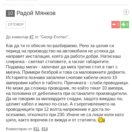
Радой Мянков
10
1
3
ОТГОВОР
До коментар
#7
от "Georgi Enchev":
Как да ти го обясня по-разбираемо. Рено за целия си
период на производство на автомобили не успяха да
направят инсталация, която да работи добре. Натискаш
спирачка - светват стоповете, а гаснат габаритите.
Подаваш мигач - започват да мига третия стоп в такт с
мигача. Примери безброй и това са маловажните дефекти.
Историята познава запалени снопове кабели около 10
амперовия кабел в таблото. Причината - слаби проводници.
Не може да сложиш проводник, по който текат 10 ампера,
на половина от дебелината при останалите производители.
Да не говорим за милиардите снадки, защото виждаш ли,
целият кабел е малко по-скъп. А съпротивлението на
проводниците при 12 волта напрежение е доста по-
осезаемо, отколкото при 230. Иначе не са лоши коли като
цяло, както впрочем се вижда и от статията.
Коментиран от
#11
,
#14