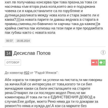
хил лв получаваш консерва при това празна,за това се
насочваш към втора ръка кола,която ако е подържана
човека си я кара,останалите са по горубляне и
дупници,разликата между нова кола и стара знаете ли е
каква?;)))за новата парите ги даваш веднага а старата я
правиш,сменяш,по-бавничко ги харчиш така да кажем;))в
крайна сметка пак излизаш на тези пари и при продажбата
пак губиш както с новата кола
00:37
18.06.2014
Десислав Попов
14
4
2
ОТГОВОР
До коментар
#10
от "Радой Мянков":
Абе хората ти говорят за успехи на пистата,ти ми говориш
за жички.Кой се интересува от това,когато ти си бил
жичкаджия какви са били инсталациите на старите
рена.Отварял ли си последен модел Рено,че ми
коментираш.И това ли ти е ЕДИНСТВЕНИЯ ДОВОД в
случая.Еее добре, моето Рено няма да ти го докарам за
ремонт/то няма и нужда де/.А кои са марките без