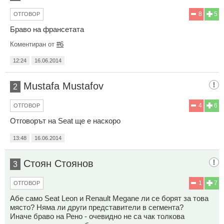
8
5
ОТГОВОР
Браво на франсетата
Коментиран от
#6
12:24
16.06.2014
Mustafa Mustafov
2
4
6
ОТГОВОР
Отговорът на Seat ще е наскоро
13:48
16.06.2014
Стоян Стоянов
3
1
7
ОТГОВОР
Абе само Seat Leon и Renault Megane ли се борят за това
място? Няма ли други представители в сегмента?
Иначе браво на Рено - очевидно не са чак толкова