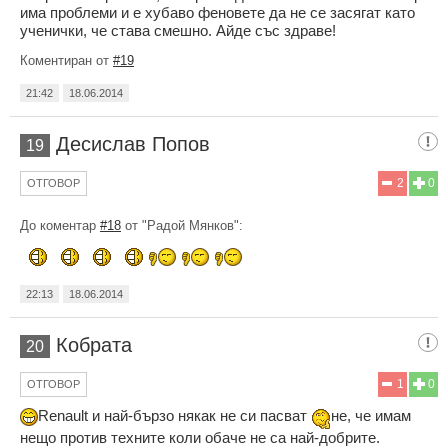
има проблеми и е хубаво феновете да не се засягат като
ученички, че става смешно. Айде със здраве!
Коментиран от
#19
21:42
18.06.2014
Десислав Попов
19
2
0
ОТГОВОР
До коментар
#18
от "Радой Мянков":
22:13
18.06.2014
Кобрата
20
1
0
ОТГОВОР
Renault и най-бързо някак не си пасват
не, че имам
нещо против техните коли обаче не са най-добрите.