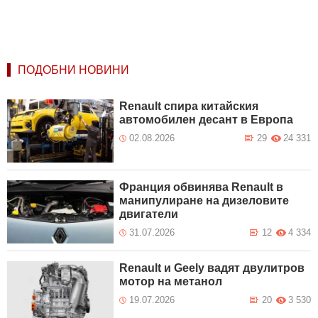
ПОДОБНИ НОВИНИ
Renault спира китайския
автомобилен десант в Европа
02.08.2026
29
24 331
Франция обвинява Renault в
манипулиране на дизеловите
двигатели
31.07.2026
12
4 334
Renault и Geely вадят двулитров
мотор на метанол
19.07.2026
20
3 530