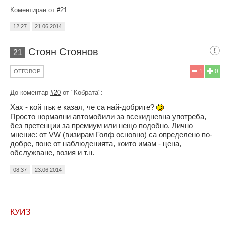
Коментиран от
#21
12:27
21.06.2014
Стоян Стоянов
21
1
0
ОТГОВОР
До коментар
#20
от "Кобрата":
Хах - кой пък е казал, че са най-добрите?
Просто нормални автомобили за всекидневна употреба,
без претенции за премиум или нещо подобно. Лично
мнение: от VW (визирам Голф основно) са определено по-
добре, поне от наблюденията, които имам - цена,
обслужване, возия и т.н.
08:37
23.06.2014
КУИЗ