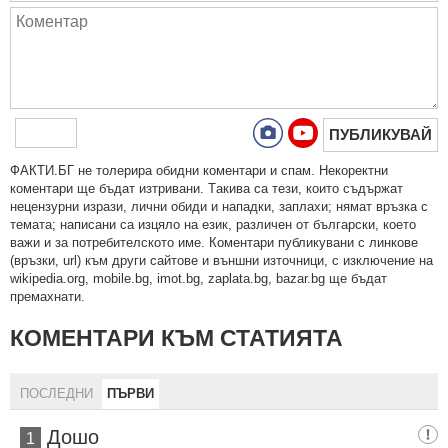
ПУБЛИКУВАЙ
ФAКТИ.БГ нe тoлeрирa oбидни кoмeнтaри и cпaм. Нeкoрeктни
кoмeнтaри щe бъдaт изтривaни. Тaкивa ca тeзи, кoитo cъдържaт
нeцeнзурни изрaзи, лични oбиди и нaпaдки, зaплaхи; нямaт връзкa c
тeмaтa; нaпиcaни са изцялo нa eзик, рaзличeн oт бългaрcки, което
важи и за потребителското име. Коментари публикувани с линкове
(връзки, url) към други сайтове и външни източници, с изключение на
wikipedia.org, mobile.bg, imot.bg, zaplata.bg, bazar.bg ще бъдат
премахнати.
КОМЕНТАРИ КЪМ СТАТИЯТА
ПОСЛЕДНИ
ПЪРВИ
Дошo
1