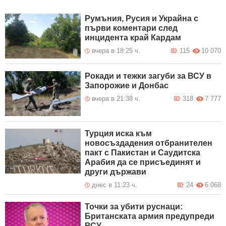
Румъния, Русия и Украйна с
първи коментари след
инцидента край Кардам
вчера в 18:25 ч.
115
10 070
Рокади и тежки загуби за ВСУ в
Запорожие и Донбас
вчера в 21:38 ч.
318
7 777
Турция иска към
новосъздадения отбранителен
пакт с Пакистан и Саудитска
Арабия да се присъединят и
други държави
днес в 11:23 ч.
24
6 068
Точки за убити руснаци:
Британската армия предупреди
ВСУ