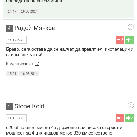
посредствени автомобили.
14:47
16.06.2014
Радой Мянков
4
3
4
ОТГОВОР
Браво, сега остава да се научат да правят ел. инсталации и
всичко ще заспи!
Коментиран от
#7
15:21
16.06.2014
Stone Kold
5
3
2
ОТГОВОР
c20let на опел мисля 4е държеше най висока скорост и
мощност за 4 цилиндров мотор 330 км естествено