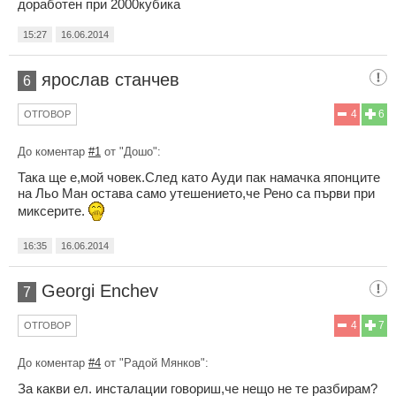
доработен при 2000кубика
15:27
16.06.2014
ярослав станчев
6
4
6
ОТГОВОР
До коментар
#1
от "Дошo":
Така ще е,мой човек.След като Ауди пак намачка японците
на Льо Ман остава само утешението,че Рено са първи при
миксерите.
16:35
16.06.2014
Georgi Enchev
7
4
7
ОТГОВОР
До коментар
#4
от "Радой Мянков":
За какви ел. инсталации говориш,че нещо не те разбирам?