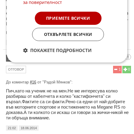
за поверителност
Е то не е много лесно да говориш без да си прочел нито
един от коментарите ми. И сега да го кажа като на ученик в
ПРИЕМЕТЕ ВСИЧКИ
първи клас - Върни се и прегледай написаното, ред по ред.
После пак ще си говорим.
Коментиран от
#17
ОТХВЪРЛЕТЕ ВСИЧКИ
14:41
18.06.2014
ПОКАЖЕТЕ ПОДРОБНОСТИ
Десислав Попов
17
1
0
ОТГОВОР
До коментар
#16
от "Радой Мянков":
Пич,като на ученик не на мен.Не ме интересува колко
разбираш от кабелчета и колко "кастифончета" си
вързал.Фактите са си факти.Рено са едни от най-добрите
във моторните спортове и постижението на Megane RS го
доказва.А ти колкото си искаш си говори за жички-никой не
ти обръща внимание.
21:02
18.06.2014