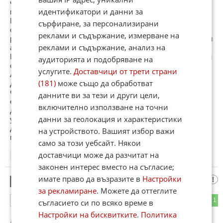
чистачка. Акумулаторът също е олекотен, а отзад е
идентификатори и данни за
поставен каркас за безопасност.
В крайна сметка автомобилът с мощност 275 к.с. е
сърфиране, за персонализирани
отслабнал със 100 кг. Освен това версията Trophy-R
реклами и съдържание, измерване на
разчита на изпускателна система Akrapovic и регулируеми
реклами и съдържание, анализ на
амортисьори Ohlins.
Е тази кола без седалки,климатик,кастифон и чистачки ли
аудиторията и подобряване на
се предлага серийно?Обаче има ауспух
услугите.
Доставчици от трети страни
Акраповиц,регулируемо окачване и ролбар,ОЗ рейсинг
(181)
може също да обработват
джанти и специални гуми,стандартно,така ли?
Факт е,че е най-бързата кола с предно на тази писта,факт
данните ви за тези и други цели,
е,че е много добро Реното,но също така е факт,че без
включително използване на точни
доработки няма как да стане.Което важи и за другите
данни за геолокация и характеристики
участници в тази надпревара.Нито една кола не е взета
директно от магазина и пусната на пистата.Всички имат
на устройството. Вашият избор важи
малко или много промени.
само за този уебсайт. Някои
доставчици може да разчитат на
13:29
18.06.2014
законен интерес вместо на съгласие;
имате право да възразите в
Настройки
Радой Мянков
16
за рекламиране
. Можете да оттеглите
1
1
ОТГОВОР
съгласието си по всяко време в
Настройки на бисквитките
.
Политика
До коментар
#14
от "Десислав Попов":