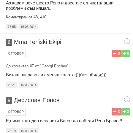
Аз карам вече шесто Рено и досега с ел.инсталации
проблеми съм нямал..
Коментиран от
#8
,
#10
17:55
16.06.2014
Mma Teniski Ekipi
8
3
8
ОТГОВОР
До коментар
#7
от "Georgi Enchev":
Викаш направо си сменял колата;)))без обиди;)))
19:21
16.06.2014
Десислав Попов
9
3
3
ОТГОВОР
Е,няма как един испански Ваген да победи Рено.Браво!!!
23:19
16.06.2014