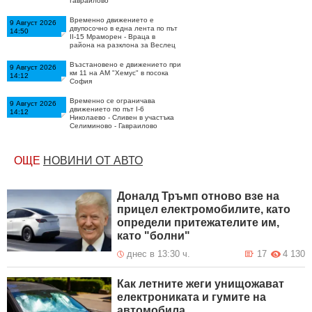
Гавраилово
Временно движението e
9 Август 2026
двупосочно в една лента по път
14:50
II-15 Мраморен - Враца в
района на разклона за Веслец
Възстановено е движението при
9 Август 2026
км 11 на АМ "Хемус" в посока
14:12
София
Временно се ограничава
9 Август 2026
движението по път I-6
14:12
Николаево - Сливен в участъка
Селиминово - Гавраилово
Възстановено е движението в
9 Август 2026
едната лента при км 11 на АМ
13:25
ОЩЕ
НОВИНИ ОТ АВТО
"Хемус" в посока София
Временно се ограничава
9 Август 2026
движението при км 11 на АМ
13:12
Доналд Тръмп отново взе на
"Хемус" в посока София
прицел електромобилите, като
Възстановено е движението по
9 Август 2026
определи притежателите им,
път II-16 Своге – Ребърково в
08:19
като "болни"
участъка Гара Лакатник –
Оплетня
днес в 13:30 ч.
17
4 130
Временно движението по път III-
9 Август 2026
663 Симеоновград –
08:12
Димитровград в района на
Как летните жеги унищожават
Райново се осъществява
електрониката и гумите на
двупосочно в една лента
автомобила