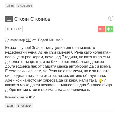
08:35
17.06.2014
Стоян Стоянов
11
1
4
ОТГОВОР
До коментар
#10
от "Радой Мянков":
Ехааа - супер! Значи съм уцелил едно от малкото
недефектни Рена. Аз не съм сменил 6 Рена като колегата -
все още първо карам, вече над 7 години, но като цяло съм
доволен от марката, и не бих се поколебал след някоя
друга годинка пак от същата марка автомобил да си взема.
Е сега всички знаем, че Рено не е премиум, но и за цената
си предлага не-лоши екстри, возия, евтино обслужване.
Абе - кой каквото му харесва да си кара, нали така.
И
каквото може да си позволи всъщност - една S-класа също
добре ще ми стои в гаража, ама ... соленичко е.
Коментиран от
#12
11:25
17.06.2014