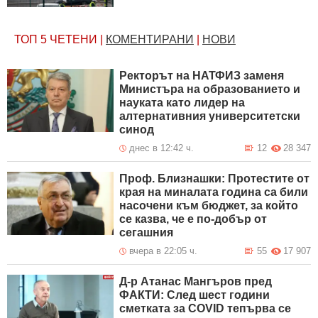
ТОП 5
ЧЕТЕНИ
|
КОМЕНТИРАНИ
|
НОВИ
Ректорът на НАТФИЗ заменя
Министъра на образованието и
науката като лидер на
алтернативния университетски
синод
днес в 12:42 ч.
12
28 347
Проф. Близнашки: Протестите от
края на миналата година са били
насочени към бюджет, за който
се казва, че е по-добър от
сегашния
вчера в 22:05 ч.
55
17 907
Д-р Атанас Мангъров пред
ФАКТИ: След шест години
сметката за COVID тепърва се