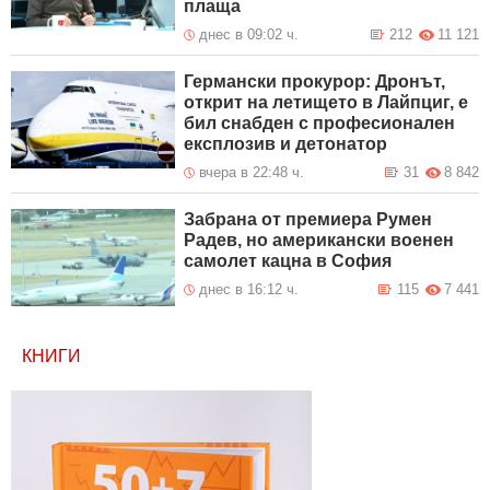
плаща
днес в 09:02 ч.
212
11 121
Германски прокурор: Дронът,
открит на летището в Лайпциг, е
бил снабден с професионален
експлозив и детонатор
вчера в 22:48 ч.
31
8 842
Забрана от премиера Румен
Радев, но американски военен
самолет кацна в София
днес в 16:12 ч.
115
7 441
КНИГИ