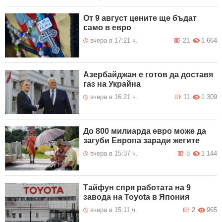
От 9 август цените ще бъдат
само в евро
вчера в 17:21 ч.
21
1 664
Азербайджан е готов да доставя
газ на Украйна
вчера в 16:21 ч.
11
1 309
До 800 милиарда евро може да
загуби Европа заради жегите
вчера в 15:37 ч.
8
1 144
Тайфун спря работата на 9
завода на Toyota в Япония
вчера в 15:11 ч.
2
965