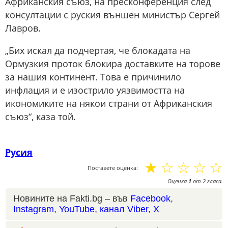
Африканския съюз, на пресконференция след
консултации с руския външен министър Сергей
Лавров.
„Бих искал да подчертая, че блокадата на
Ормузкия проток блокира доставките на торове
за нашия континент. Това е причинило
инфлация и е изострило уязвимостта на
икономиките на някои страни от Африканския
съюз“, каза той.
Русия
☆
☆
☆
☆
☆
Поставете оценка:
Оценка
1
от
2
гласа.
Новините на Fakti.bg – във
Facebook
,
Instagram
,
YouTube
,
канал Viber
,
X