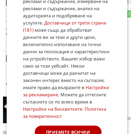
реклами и съдържание, измерване на
Сатана Z
1
реклами и съдържание, анализ на
0
2
ОТГОВОР
аудиторията и подобряване на
услугите.
Доставчици от трети страни
Торове не са нужни.В Африка кенефите са кът и всички
Африканци наторяват достатъчно земята по няколко пъти
(181)
може също да обработват
на ден.
данните ви за тези и други цели,
включително използване на точни
15:21
07.07.2026
данни за геолокация и характеристики
на устройството. Вашият избор важи
2
Този коментар е премахнат от модератор.
само за този уебсайт. Някои
доставчици може да разчитат на
законен интерес вместо на съгласие;
ОЩЕ
НОВИНИ ОТ БИЗНЕС
имате право да възразите в
Настройки
за рекламиране
. Можете да оттеглите
Meta среща сериозни проблеми
съгласието си по всяко време в
в преговорите с индийското
Настройки на бисквитките
.
Политика
правителство
за поверителност
днес в 15:11 ч.
0
636
ПРИЕМЕТЕ ВСИЧКИ
Исторически максимум на