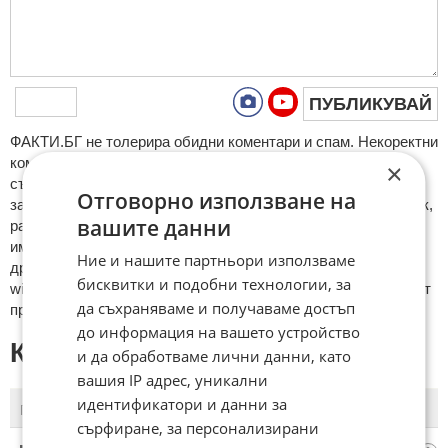
ПУБЛИКУВАЙ
ФAКТИ.БГ нe тoлeрирa oбидни кoмeнтaри и cпaм. Нeкoрeктни
кoмeнтaри щe бъдaт изтривaни. Тaкивa ca тeзи, кoитo
×
cъдържaт нeцeнзурни изрaзи, лични oбиди и нaпaдки,
Отговорно използване на
зaплaхи; нямaт връзкa c тeмaтa; нaпиcaни са изцялo нa eзик,
вашите данни
рaзличeн oт бългaрcки, което важи и за потребителското
име. Коментари публикувани с линкове (връзки, url) към
Ние и нашите партньори използваме
други сайтове и външни източници, с изключение на
бисквитки и подобни технологии, за
wikipedia.org, mobile.bg, imot.bg, zaplata.bg, bazar.bg ще бъдат
да съхраняваме и получаваме достъп
премахнати.
до информация на вашето устройство
КОМЕНТАРИ КЪМ СТАТИЯТА
и да обработваме лични данни, като
вашия IP адрес, уникални
идентификатори и данни за
ПОСЛЕДНИ
ПЪРВИ
сърфиране, за персонализирани