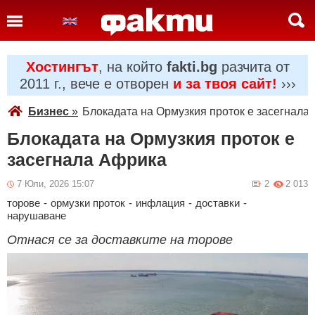
Хостингът
, на който
fakti.bg
разчита от
2011 г., вече е отворен
и за твоя сайт!
›››
Бизнес
»
Блокадата на Ормузкия проток е засегнала
Блокадата на Ормузкия проток е
засегнала Африка
7 Юли, 2026 15:07
2
2 013
торове
-
ормузки проток
-
инфлация
-
доставки
-
нарушаване
Отнася се за доставките на торове