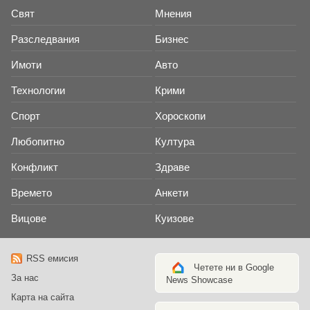
Свят
Мнения
Разследвания
Бизнес
Имоти
Авто
Технологии
Крими
Спорт
Хороскопи
Любопитно
Култура
Конфликт
Здраве
Времето
Анкети
Вицове
Куизове
RSS емисия
Четете ни в Google
За нас
News Showcase
Карта на сайта