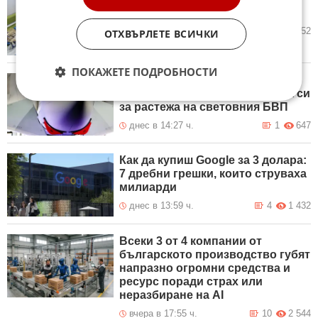
германския експорт
днес в 14:51 ч.
13
1 252
ОТХВЪРЛЕТЕ ВСИЧКИ
ПОКАЖЕТЕ ПОДРОБНОСТИ
Германската индустриална
асоциация понижи прогнозата си
за растежа на световния БВП
днес в 14:27 ч.
1
647
Как да купиш Google за 3 долара:
7 дребни грешки, които струваха
милиарди
днес в 13:59 ч.
4
1 432
Всеки 3 от 4 компании от
българското производство губят
напразно огромни средства и
ресурс поради страх или
неразбиране на AI
вчера в 17:55 ч.
10
2 544