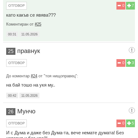
0
7
ОТГОВОР
като какъв се явява???
Коментиран от
#25
00:31
11.05.2026
правнук
25
0
3
ОТГОВОР
До коментар
#24
от "тоя нищоправец":
на бай тошо на укя му..
00:42
11.05.2026
Мунчо
26
0
5
ОТГОВОР
И с Дума и даже без Дума-та, вече немате думата! Без