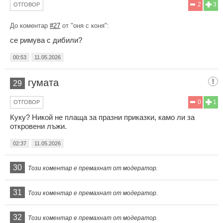
2
3
ОТГОВОР
До коментар
#27
от "оня с коня":
се римува с дибили?
00:53
11.05.2026
гумата
29
0
1
ОТГОВОР
Куку? Никой не плаща за празни приказки, камо ли за
откровени лъжи.
02:37
11.05.2026
30
Този коментар е премахнат от модератор.
31
Този коментар е премахнат от модератор.
32
Този коментар е премахнат от модератор.