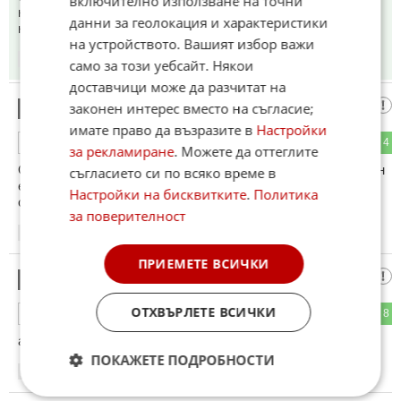
включително използване на точни
както и кръстословица заедно с хляба. После си взимам
данни за геолокация и характеристики
кафе от машината пред магазина.
на устройството. Вашият избор важи
22:29
10.05.2026
само за този уебсайт. Някои
доставчици може да разчитат на
Дзак
законен интерес вместо на съгласие;
14
имате право да възразите в
Настройки
1
4
ОТГОВОР
за рекламиране
. Можете да оттеглите
Отпечатването е лесно, разпространението е трудно. Един
съгласието си по всяко време в
ежедневник тръгва за пунктовете още през нощта. До се
Настройки на бисквитките
.
Политика
ориентират към седмичник!
за поверителност
22:29
10.05.2026
ПРИЕМЕТЕ ВСИЧКИ
Спират Дума
15
ОТХВЪРЛЕТЕ ВСИЧКИ
3
8
ОТГОВОР
а 7/8 кога????
ПОКАЖЕТЕ ПОДРОБНОСТИ
22:41
10.05.2026