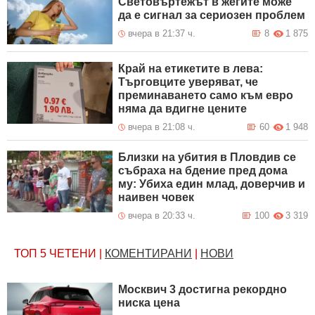
Световъртежът в жегите може
да е сигнал за сериозен проблем
вчера в 21:37 ч.
8
1 875
Край на етикетите в лева:
Търговците уверяват, че
преминаването само към евро
няма да вдигне цените
вчера в 21:08 ч.
60
1 948
Близки на убития в Пловдив се
събраха на бдение пред дома
му: Убиха един млад, доверчив и
наивен човек
вчера в 20:33 ч.
100
3 319
ТОП 5
ЧЕТЕНИ
|
КОМЕНТИРАНИ
|
НОВИ
Москвич 3 достигна рекордно
ниска цена