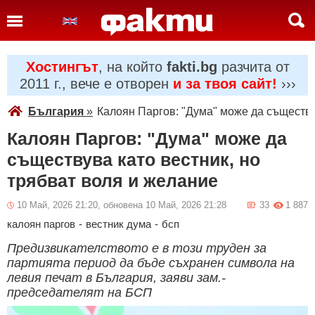
Хостингът
, на който
fakti.bg
разчита от
2011 г., вече е отворен
и за твоя сайт!
›››
България
»
Калоян Паргов: "Дума" може да съществу
Калоян Паргов: "Дума" може да
съществува като вестник, но
трябват воля и желание
10 Май, 2026 21:20, обновена 10 Май, 2026 21:28
33
1 887
калоян паргов
-
вестник дума
-
бсп
Предизвикателството е в този труден за
партията период да бъде съхранен символа на
левия печат в България, заяви зам.-
председателят на БСП