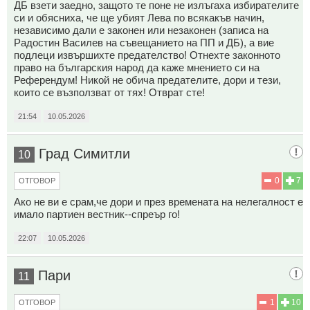
ДБ взети заедно, защото те поне не излъгаха избирателите
си и обясниха, че ще убият Лева по всякакъв начин,
независимо дали е законен или незаконен (записа на
Радостин Василев на съвещанието на ПП и ДБ), а вие
подлеци извършихте предателство! Отнехте законното
право на българския народ да каже мнението си на
Референдум! Никой не обича предателите, дори и тези,
които се възползват от тях! Отврат сте!
21:54
10.05.2026
Град Симитли
10
0
7
ОТГОВОР
Ако не ви е срам,че дори и през времената на нелегалност е
имало партиен вестник--спреър го!
22:07
10.05.2026
Пари
11
1
10
ОТГОВОР