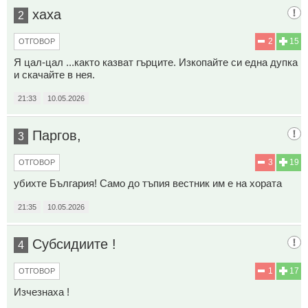
хаха
2
2
15
ОТГОВОР
Я цал-цал ...както казват гърците. Изкопайте си една дупка
и скачайте в нея.
21:33
10.05.2026
Паргов,
3
3
19
ОТГОВОР
убихте България! Само до тъпия вестник им е на хората
21:35
10.05.2026
Субсидиите !
4
1
17
ОТГОВОР
Изчезнаха !