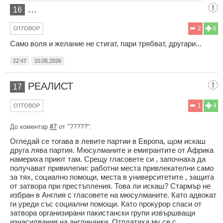
...
16
2
6
ОТГОВОР
Само воля и желание не стигат, пари трябват, другари...
22:47
10.05.2026
РЕАЛИСТ
17
1
4
ОТГОВОР
До коментар
#7
от "?????":
Огледай се тогава в левите партии в Европа, щом искаш
друга лява партия. Мюсулманите и емигрантите от Африка
намериха приют там. Срещу гласовете си , започнаха да
получават привилегии: работни места привлекателни само
за тях, социално помощи, места в университетите , защита
от затвора при престъпления. Това ли искаш? Стармър не
избран в Англия с гласовете на мюсулманите. Като адвокат
ги уреди със социални помощи. Като прокурор спаси от
затвора организирани пакистански групи извършващи
изнасилвания на англичанки. Отплатиха му се с