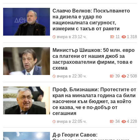
Славчо Велков: Поскъпването
на дизела е удар по
националната сигурност,
измерим с такъв от ракети
вчера в 23:12 ч.
11
1 318
Министър Шишков: 50 млн. евро
са платени от нашия джоб за
застрахователни фирми, това е
схема
вчера в 22:30 ч.
39
2 508
Проф. Близнашки: Протестите от
края на миналата година са били
насочени към бюджет, за който
се казва, че е по-добър от
сегашния
вчера в 22:05 ч.
34
4 228
Д-р Георги Савов: