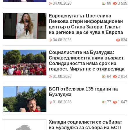
04.08.2026
99
3 535
Евродепутатът Цветелина
Пенкова откри информационен
център в Стара Загора: Гласът
на региона ще се чува в Европа
04.08.2026
834
Социалистите на Бузлуджа:
Справедливостта няма възраст.
Солидарността няма срок на
годност. Мирът не е отживелица
01.08.2026
94
2 014
БСП отбелязва 135 години на
Бузлуджа
01.08.2026
77
1 647
Хиляди социалисти се събират
на Бузлуджа за събора на БСП