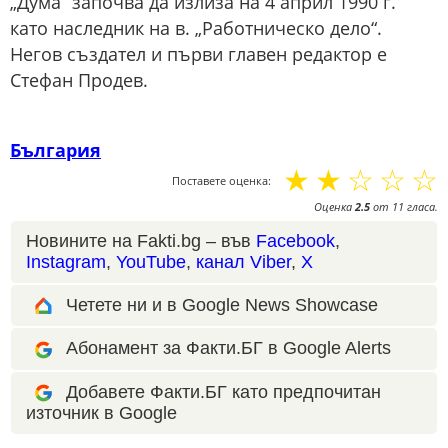
„Дума“ започва да излиза на 4 април 1990 г.
като наследник на в. „Работническо дело“.
Негов създател и първи главен редактор е
Стефан Продев.
България
☆
☆
☆
☆
☆
Поставете оценка:
Оценка
2.5
от
11
гласа.
Новините на Fakti.bg – във
Facebook
,
Instagram
,
YouTube
,
канал Viber
,
X
Четете ни и в Google News Showcase
Абонамент за Факти.БГ в Google Alerts
Добавете Факти.БГ като предпочитан
източник в Google