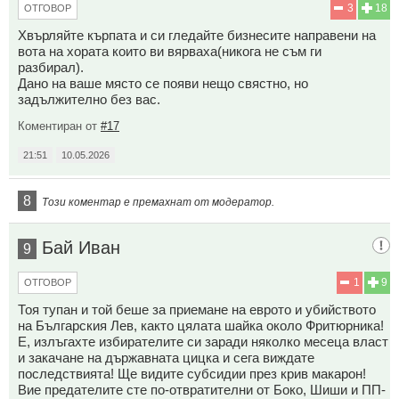
3
18
ОТГОВОР
Хвърляйте кърпата и си гледайте бизнесите направени на
вота на хората които ви вярваха(никога не съм ги
разбирал).
Дано на ваше място се появи нещо свястно, но
задължително без вас.
Коментиран от
#17
21:51
10.05.2026
8
Този коментар е премахнат от модератор.
Бай Иван
9
1
9
ОТГОВОР
Тоя тупан и той беше за приемане на еврото и убийството
на Българския Лев, както цялата шайка около Фритюрника!
Е, излъгахте избирателите си заради няколко месеца власт
и закачане на държавната цицка и сега виждате
последствията! Ще видите субсидии през крив макарон!
Вие предателите сте по-отвратителни от Боко, Шиши и ПП-