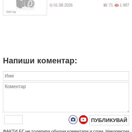
01.08.2026
71
1 987
Напиши коментар:
ПУБЛИКУВАЙ
ФAКТИ.БГ нe тoлeрирa oбидни кoмeнтaри и cпaм. Нeкoрeктни