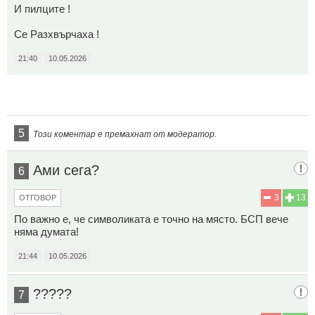
И пилците !
Се Разхвърчаха !
21:40
10.05.2026
5
Този коментар е премахнат от модератор.
Ами сега?
6
3
13
ОТГОВОР
По важно е, че символиката е точно на място. БСП вече
няма думата!
21:44
10.05.2026
?????
7