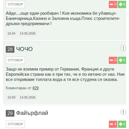
0
8
ОТГОВОР
Айде...,още един разбирач ! Коя икономика бе убавецо-
Баничарница,Казино и Заложна къща.Плюс строителите-
дръзки предприемачи !
10:44
14.05.2026
ЧОЧО
28
0
6
ОТГОВОР
Защо не вземем пример от Германия, Франция и други
Европейски страни как е при тях, че е по евтино от наз. Ние
все откриваме топлата вода а тя все студена се оказва.
Коментиран от
#29
10:59
14.05.2026
Файърфлай
29
4
4
ОТГОВОР