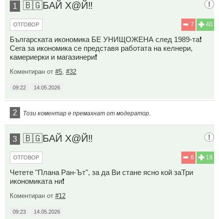
🇧🇬БАЙ Х@Й‼️
1
7
40
ОТГОВОР
Българската икономика БЕ УНИЩОЖЕНА след 1989-та❗
Сега за икономика се представя работата на келнери,
камериерки и магазинери❗
Коментиран от
#5
,
#32
09:22
14.05.2026
2
Този коментар е премахнат от модератор.
🇧🇬БАЙ Х@Й‼️
3
6
19
ОТГОВОР
Четете "Плана Ран-Ът", за да Ви стане ясно кой заТри
икономиката ни❗
Коментиран от
#12
09:23
14.05.2026