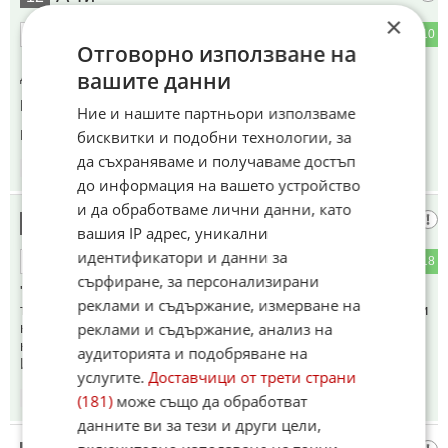
×
1
10
ОТГОВОР
Отговорно използване на
вашите данни
До коментар
#3
от "🇧🇬БАЙ Х@Й‼️":
Прочете ли "Капитала" ?
Ние и нашите партньори използваме
бисквитки и подобни технологии, за
Коментиран от
#18
да съхраняваме и получаваме достъп
09:30
14.05.2026
до информация на вашето устройство
и да обработваме лични данни, като
и тоя плачи срещу новите мерки
13
вашия IP адрес, уникални
идентификатори и данни за
6
18
ОТГОВОР
сърфиране, за персонализирани
"Основната причина за вдигане на цените в България е
реклами и съдържание, измерване на
това, че хората имат повече пари. Частично това се дължи
на ръста на заплатите" - сутринта по БНР Красен Станчев
реклами и съдържание, анализ на
каза, че сме много богати, ПРЕДСТАВЕТЕ СИ КАКЪВ
аудиторията и подобряване на
ИКОНОМИСТ Е ТОЯ. А еврото бе, -диот?
услугите.
Доставчици от трети страни
(181)
може също да обработват
09:31
14.05.2026
данните ви за тези и други цели,