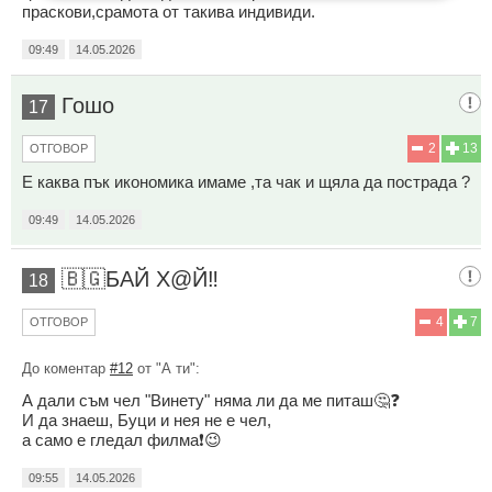
праскови,срамота от такива индивиди.
09:49
14.05.2026
Гошо
17
2
13
ОТГОВОР
Е каква пък икономика имаме ,та чак и щяла да пострада ?
09:49
14.05.2026
🇧🇬БАЙ Х@Й‼️
18
4
7
ОТГОВОР
До коментар
#12
от "А ти":
А дали съм чел "Винету" няма ли да ме питаш🤔❓
И да знаеш, Буци и нея не е чел,
а само е гледал филма❗😉
09:55
14.05.2026