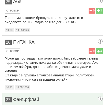
Абе
25
0
3
ОТГОВОР
То големи реклами брошури пълнят кутиите във
входовете,по ТВ, Радиа по цял ден - УЖАС
10:33
14.05.2026
ПИТАНКА
26
0
4
ОТГОВОР
Може да пострада...ако имам власт, бих забранил такива
подвеждащи статии, нека да се обвиняват в цензура. Ако
попитам аФтУра, до сега работеща икономика дали е
ималло...
От къде се пръкнаха толкова анализатори, политолози,
икономисти, или са завършили онлайн
10:42
14.05.2026
Файърфлай
27