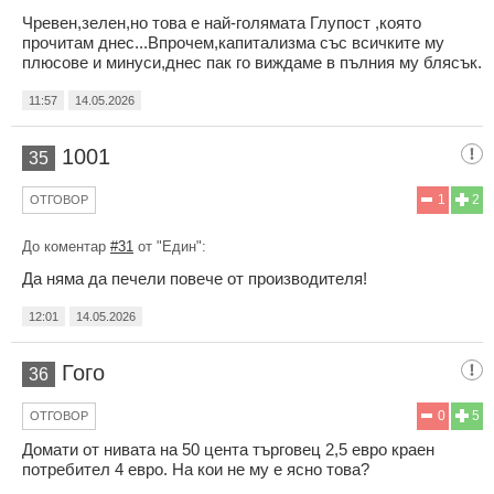
Чревен,зелен,но това е най-голямата Глупост ,която
прочитам днес...Впрочем,капитализма със всичките му
плюсове и минуси,днес пак го виждаме в пълния му блясък.
11:57
14.05.2026
1001
35
1
2
ОТГОВОР
До коментар
#31
от "Eдин":
Да няма да печели повече от производителя!
12:01
14.05.2026
Гого
36
0
5
ОТГОВОР
Домати от нивата на 50 цента търговец 2,5 евро краен
потребител 4 евро. На кои не му е ясно това?