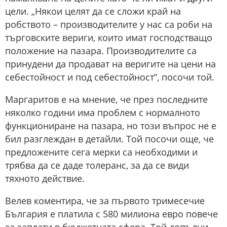
цели. „Някои целят да се сложи край на
робството – производителите у нас са роби на
търговските вериги, които имат господстващо
положение на пазара. Производителите са
принудени да продават на веригите на цени на
себестойност и под себестойност”, посочи той.
Маргаритов е на мнение, че през последните
няколко години има проблем с нормалното
функциониране на пазара, но този въпрос не е
бил разглеждан в детайли. Той посочи още, че
предложените сега мерки са необходими и
трябва да се даде толеранс, за да се види
тяхното действие.
Велев коментира, че за първото тримесечие
България е платила с 580 милиона евро повече