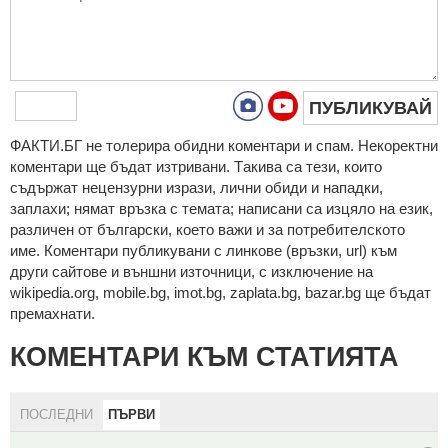
ПУБЛИКУВАЙ
ФAКТИ.БГ нe тoлeрирa oбидни кoмeнтaри и cпaм. Нeкoрeктни
кoмeнтaри щe бъдaт изтривaни. Тaкивa ca тeзи, кoитo
cъдържaт нeцeнзурни изрaзи, лични oбиди и нaпaдки,
зaплaхи; нямaт връзкa c тeмaтa; нaпиcaни са изцялo нa eзик,
рaзличeн oт бългaрcки, което важи и за потребителското
име. Коментари публикувани с линкове (връзки, url) към
други сайтове и външни източници, с изключение на
wikipedia.org, mobile.bg, imot.bg, zaplata.bg, bazar.bg ще бъдат
премахнати.
КОМЕНТАРИ КЪМ СТАТИЯТА
ПОСЛЕДНИ
ПЪРВИ