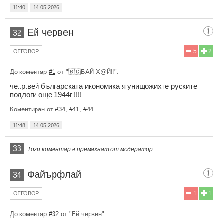
11:40
14.05.2026
Ей червен
32
5
2
ОТГОВОР
До коментар
#1
от "🇧🇬БАЙ Х@Й‼️":
че..р.вей българската икономика я унищожихте руските
подлоги още 1944г!!!!!
Коментиран от
#34
,
#41
,
#44
11:48
14.05.2026
33
Този коментар е премахнат от модератор.
Файърфлай
34
1
1
ОТГОВОР
До коментар
#32
от "Ей червен":