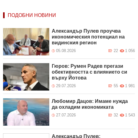
ПОДОБНИ НОВИНИ
Александър Пулев проучва
икономическия потенциал на
видинския регион
05.08.2026
22
1 056
Гюров: Румен Радев прегази
обективността с влиянието си
върху Йотова
29.07.2026
55
1 981
Любомир Дацов: Имаме нужда
да охладим икономиката
27.07.2026
32
1 543
Александър Пулев: