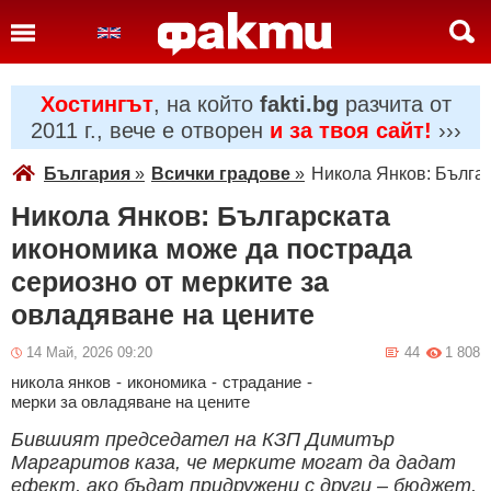
Хостингът
, на който
fakti.bg
разчита от
2011 г., вече е отворен
и за твоя сайт!
›››
България
»
Всички градове
»
Никола Янков: Българ
Никола Янков: Българската
икономика може да пострада
сериозно от мерките за
овладяване на цените
14 Май, 2026 09:20
44
1 808
никола янков
-
икономика
-
страдание
-
мерки за овладяване на цените
Бившият председател на КЗП Димитър
Маргаритов каза, че мерките могат да дадат
ефект, ако бъдат придружени с други – бюджет,