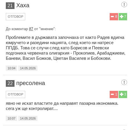
Хаха
21
8
7
ОТГОВОР
До коментар
#7
от "мнение":
Проблемите в държавата започнаха от както Радев вдигна
юмручето и разедини нацията, след което ни натресе
ППДБ. Това се случи след като Борисов и Пеевски
подгониха червената олигархия - Прокопиев, Арабаджиеви,
Баневи, Васил Божков, Цветан Василев и Бобокови.
10:04
14.05.2026
пресолена
22
1
3
ОТГОВОР
явно не искат властите да направят пазарна икономика.
сега уж ще контролират....
10:07
14.05.2026