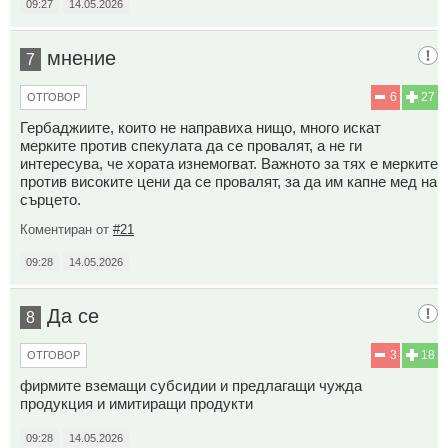
09:27
14.05.2026
мнение
7
6
27
ОТГОВОР
Гербаджиите, които не направиха нищо, много искат
мерките против спекулата да се провалят, а не ги
интересува, че хората изнемогват. Важното за тях е мерките
против високите цени да се провалят, за да им капне мед на
сърцето.
Коментиран от
#21
09:28
14.05.2026
Да се
8
3
18
ОТГОВОР
фирмите вземащи субсидии и предлагащи чужда
продукция и имитиращи продукти
09:28
14.05.2026