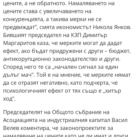
цените, а не обратното. Намаляването на
цените става с увеличаването на
конкуренцията, а такива мерки не се
предвиждат”, смята икономистът Никола Янков.
Бившият председател на КЗП Димитър
Маргаритов каза, че мерките могат да дадат
ефект, ако бъдат придружени с други – бюджет,
антикорупционно законодателство и други.
Според него те са „начален сигнал за един
дълъг мач”. Той е на мнение, че мерките нямат
да се отразят негативно, като подчерта, че
психологичният ефект от тях също е „хитър
ход”.
Председателят на Общото събрание на
Асоциацията на индустриалния капитал Васил
Велев коментира, че законопроектите за
намаляване на цените като че ли имат и други