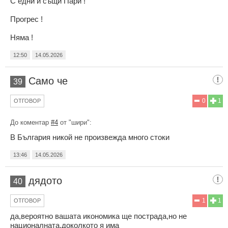
С едни и същи Пари !
Прогрес !
Няма !
12:50
14.05.2026
Само че
39
0
1
ОТГОВОР
До коментар
#4
от "шири":
В България никой не произвежда много стоки
13:46
14.05.2026
дядото
40
1
1
ОТГОВОР
да,вероятно вашата икономика ще пострада,но не
националната,доколкото я има