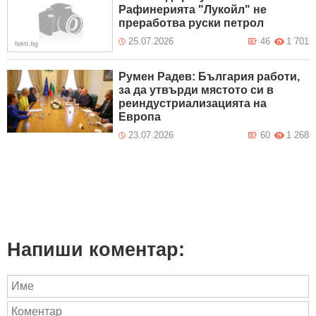
Рафинерията "Лукойл" не
преработва руски петрол
25.07.2026
46
1 701
Румен Радев: България работи,
за да утвърди мястото си в
реиндустриализацията на
Европа
23.07.2026
60
1 268
Напиши коментар: