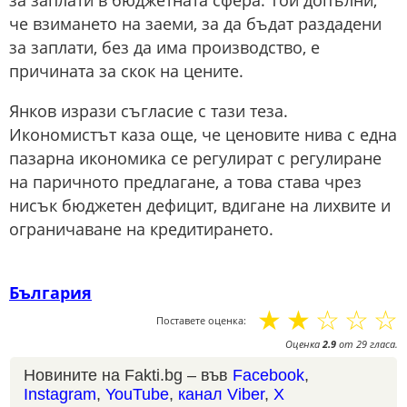
за заплати в бюджетната сфера. Той допълни,
че взимането на заеми, за да бъдат раздадени
за заплати, без да има производство, е
причината за скок на цените.
Янков изрази съгласие с тази теза.
Икономистът каза още, че ценовите нива с една
пазарна икономика се регулират с регулиране
на паричното предлагане, а това става чрез
нисък бюджетен дефицит, вдигане на лихвите и
ограничаване на кредитирането.
България
☆
☆
☆
☆
☆
Поставете оценка:
Оценка
2.9
от
29
гласа.
Новините на Fakti.bg – във
Facebook
,
Instagram
,
YouTube
,
канал Viber
,
X