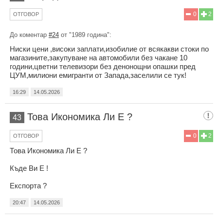
0
2
ОТГОВОР
До коментар
#24
от "1989 година":
Ниски цени ,високи заплати,изобилие от всякакви стоки по
магазините,закупуване на автомобили без чакане 10
години,цветни телевизори без денонощни опашки пред
ЦУМ,милиони емигранти от Запада,заселили се тук!
16:29
14.05.2026
Това Икономика Ли Е ?
43
0
2
ОТГОВОР
Това Икономика Ли Е ?
Къде Ви Е !
Експорта ?
20:47
14.05.2026