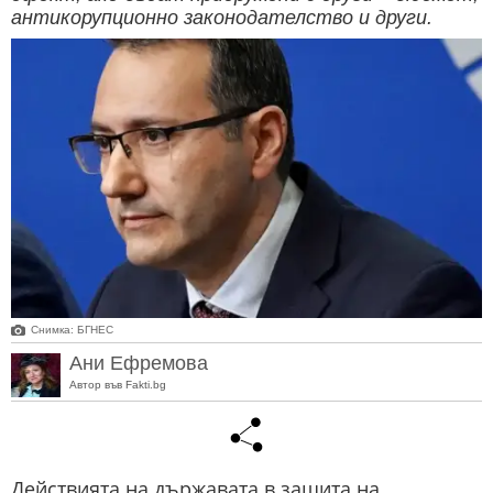
антикорупционно законодателство и други.
Снимка: БГНЕС
Ани Ефремова
Автор във Fakti.bg
Действията на държавата в защита на