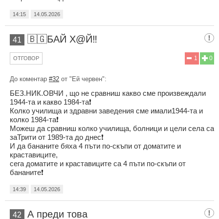
14:15
14.05.2026
🇧🇬БАЙ Х@Й‼️
41
1
0
ОТГОВОР
До коментар
#32
от "Ей червен":
БЕЗ.НИК.ОВЧИ , що не сравниш какво сме произвеждали
1944-та и какво 1984-та❗
Колко училища и здравни заведения сме имали1944-та и
колко 1984-та❗
Можеш да сравниш колко училища, болници и цели села са
заТрити от 1989-та до днес❗
И да бананите бяха 4 пъти по-скъпи от доматите и
краставиците,
сега доматите и краставиците са 4 пъти по-скъпи от
бананите❗
14:39
14.05.2026
А преди това
42