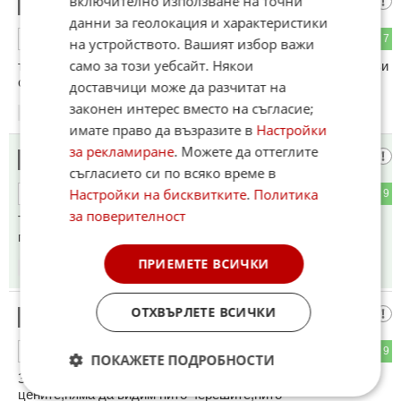
включително използване на точни
ужас
14
данни за геолокация и характеристики
3
7
ОТГОВОР
на устройството. Вашият избор важи
само за този уебсайт. Някои
теб те знаем, че покровителстваш бизнесите срещу хубави
суми...
доставчици може да разчитат на
законен интерес вместо на съгласие;
09:31
14.05.2026
имате право да възразите в
Настройки
за рекламиране
. Можете да оттеглите
Анонимен
15
съгласието си по всяко време в
Настройки на бисквитките
.
Политика
2
9
ОТГОВОР
за поверителност
Тоя е партиен член на партийка, която не успя да влезе в
парламента, защо го представяте като просто икономист?
ПРИЕМЕТЕ ВСИЧКИ
09:39
14.05.2026
ОТХВЪРЛЕТЕ ВСИЧКИ
Тиква
16
4
9
ОТГОВОР
ПОКАЖЕТЕ ПОДРОБНОСТИ
Заради такива у р у д и, всичко в България надути
цените,няма да видим нито черешите,нито