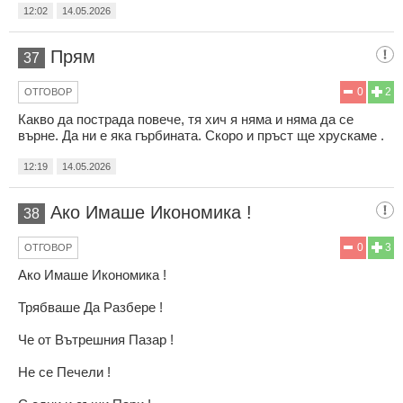
12:02
14.05.2026
Прям
37
0
2
ОТГОВОР
Какво да пострада повече, тя хич я няма и няма да се
върне. Да ни е яка гърбината. Скоро и пръст ще хрускаме .
12:19
14.05.2026
Ако Имаше Икономика !
38
0
3
ОТГОВОР
Ако Имаше Икономика !
Трябваше Да Разбере !
Че от Вътрешния Пазар !
Не се Печели !