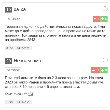
ха-ха
19
3
5
ОТГОВОР
Теорията е едно ,н о действителността показва друго. Г-на
може да е добър преподавал ,но на практика не може да го
приложи. Той защитава големите вериги и не дава решение
на проблема.2843
09:57
14.05.2026
Незнам ама
20
11
8
ОТГОВОР
При герб доматите бяха по 2-3 лева за килограм. Но след
2020 от както Радев и промяната поеха властта доматите
станаха 8-10 лева или 4-5 евро за килограм.
Коментиран от
#23
10:00
14.05.2026