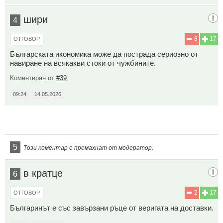
шири
4
8
17
ОТГОВОР
Българската икономика може да пострада сериозно от
навиране на всякакви стоки от чужбините.
Коментиран от
#39
09:24
14.05.2026
5
Този коментар е премахнат от модератор.
в кратце
6
2
17
ОТГОВОР
Българинът е със завързани ръце от веригата на доставки.