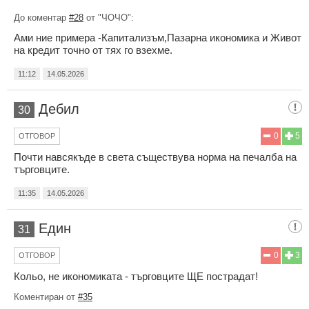
До коментар
#28
от "ЧОЧО":
Ами ние примера -Капитализъм,Пазарна икономика и Живот
на кредит точно от тях го взехме.
11:12
14.05.2026
Дебил
30
0
5
ОТГОВОР
Почти навсякъде в света съществува норма на печалба на
търговците.
11:35
14.05.2026
Eдин
31
0
3
ОТГОВОР
Кольо, не икономиката - търговците ЩЕ пострадат!
Коментиран от
#35