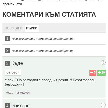
премахнати.
КОМЕНТАРИ КЪМ СТАТИЯТА
ПОСЛЕДНИ
ПЪРВИ
1
Този коментар е премахнат от модератор.
2
Този коментар е премахнат от модератор.
Къде
3
5
29
ОТГОВОР
е пак ? По разходки с поредния резил ?! Безотговорен
безродник !
07:01
05.06.2026
Ройтерс
4