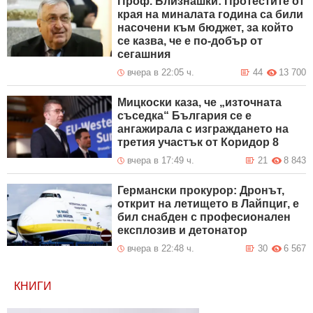
Проф. Близнашки: Протестите от
края на миналата година са били
насочени към бюджет, за който
се казва, че е по-добър от
сегашния
вчера в 22:05 ч.
44
13 700
Мицкоски каза, че „източната
съседка“ България се е
ангажирала с изграждането на
третия участък от Коридор 8
вчера в 17:49 ч.
21
8 843
Германски прокурор: Дронът,
открит на летището в Лайпциг, е
бил снабден с професионален
експлозив и детонатор
вчера в 22:48 ч.
30
6 567
КНИГИ