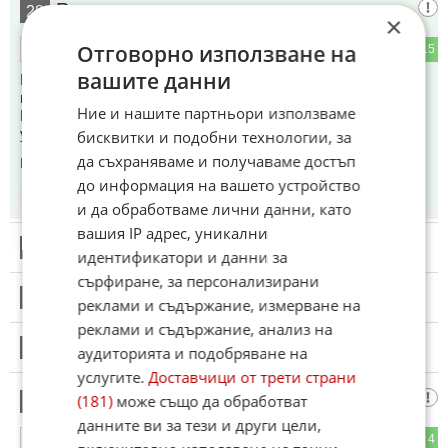
Радев е едно хвърчило
28
×
Отговорно използване на
3
15
ОТГОВОР
вашите данни
И на този "измислен герой" и "фалшив спасител" маската
му падна!!!
Ние и нашите партньори използваме
Щял да спасява страната, като удари най-бедните и
уязвимите, а уж щеше да "бори олигархията"!!!!
бисквитки и подобни технологии, за
да съхраняваме и получаваме достъп
Коментиран от
#40
до информация на вашето устройство
08:18
05.06.2026
и да обработваме лични данни, като
вашия IP адрес, уникални
29
Този коментар е премахнат от модератор.
идентификатори и данни за
сърфиране, за персонализирани
30
Този коментар е премахнат от модератор.
реклами и съдържание, измерване на
реклами и съдържание, анализ на
31
Този коментар е премахнат от модератор.
аудиторията и подобряване на
услугите.
Доставчици от трети страни
Гледаш агент Мойсей
(181)
може също да обработват
32
данните ви за тези и други цели,
2
4
ОТГОВОР