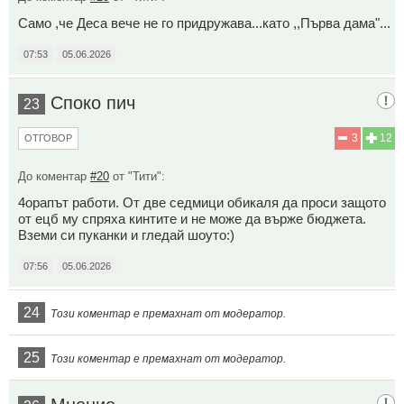
Само ,че Деса вече не го придружава...като ,,Първа дама"...
07:53
05.06.2026
Споко пич
23
3
12
ОТГОВОР
До коментар
#20
от "Тити":
4орапът работи. От две седмици обикаля да проси защото
от ецб му спряха кинтите и не може да върже бюджета.
Вземи си пуканки и гледай шоуто:)
07:56
05.06.2026
24
Този коментар е премахнат от модератор.
25
Този коментар е премахнат от модератор.