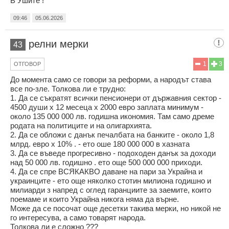
В Ушите !
09:46
05.06.2026
релни мерки
43
1
3
ОТГОВОР
До момента само се говори за реформи, а народът става
все по-зле. Толкова ли е трудно:
1. Да се съкратят всички пенсионери от държавния сектор -
4500 души х 12 месеца х 2000 евро заплата минимум -
около 135 000 000 лв. годишна икономия. Там само дреме
родата на политиците и на олигархията.
2. Да се обложи с данък печалбата на банките - около 1,8
млрд. евро х 10% . - ето оше 180 000 000 в хазната
3. Да се въведе прогресивно - подоходен данък за доходи
над 50 000 лв. годишно . ето още 500 000 000 приходи.
4. Да се спре ВСЯКАКВО даване на пари за Украйна и
украинците - ето още няколко стотин милиона годишно и
милиарди з напред с оглед гаранциите за заемите, които
поемаме и които Украйна никога няма да върне.
Може да се посочат още десетки такива мерки, но никой не
го интересува, а само товарят народа.
Толкова ли е сложно ???