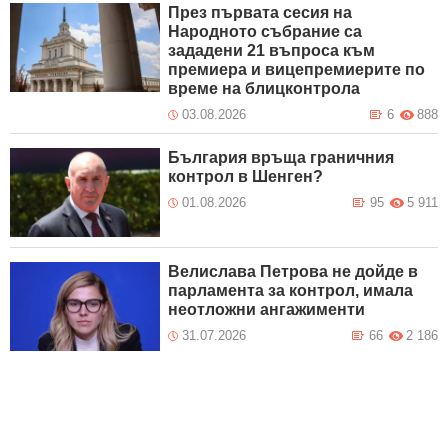
През първата сесия на
Народното събрание са
зададени 21 въпроса към
премиера и вицепремиерите по
време на блицконтрола
03.08.2026
6
888
България връща граничния
контрол в Шенген?
01.08.2026
95
5 911
Велислава Петрова не дойде в
парламента за контрол, имала
неотложни ангажименти
31.07.2026
66
2 186