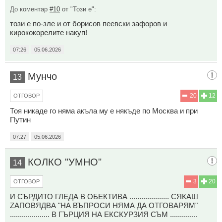
До коментар
#10
от "Този е":
този е по-зле и от борисов пеевски зафоров и
кирококорелите накуп!
07:26
05.06.2026
Мунчо
13
20
12
ОТГОВОР
Тоя никаде го няма акъла му е някъде по Москва и при
Путин
07:27
05.06.2026
КОЛКО "УМНО"
14
3
20
ОТГОВОР
И СЪРДИТО ГЛЕДА В ОБЕКТИВА .................... СЯКАШ
ZAПОВЯДВА "НА ВЪПРОСИ НЯМА ДА ОТГОВАРЯМ"
.................... В ГЪРЦИЯ НА ЕКСКУРЗИЯ СЪМ ..............