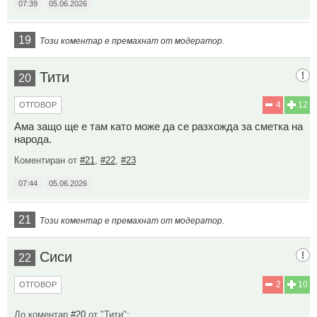
07:39
05.06.2026
19
Този коментар е премахнат от модератор.
Тити
20
4
12
ОТГОВОР
Ама защо ще е там като може да се разхожда за сметка на
народа.
Коментиран от
#21
,
#22
,
#23
07:44
05.06.2026
21
Този коментар е премахнат от модератор.
Сиси
22
2
10
ОТГОВОР
До коментар
#20
от "Тити":