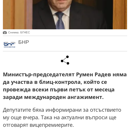
Снимка: БГНЕС
БНР
Министър-председателят Румен Радев няма
да участва в блиц-контрола, който се
провежда всеки първи петък от месеца
заради международен ангажимент.
Депутатите бяха информирани за отсъствието
му още вчера. Така на актуални въпроси ще
отговарят вицепремиерите.