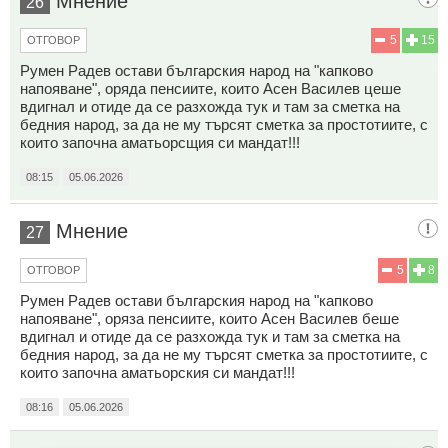
Мнение
26
5
15
ОТГОВОР
Румен Радев остави българския народ на "капково
напояване", оряда пенсиите, които Асен Василев цеше
вдигнал и отиде да се разхожда тук и там за сметка на
бедния народ, за да не му търсят сметка за простотиите, с
които започна аматьорсщия си мандат!!!
08:15
05.06.2026
Мнение
27
5
8
ОТГОВОР
Румен Радев остави българския народ на "капково
напояване", оряза пенсиите, които Асен Василев беше
вдигнал и отиде да се разхожда тук и там за сметка на
бедния народ, за да не му търсят сметка за простотиите, с
които започна аматьорския си мандат!!!
08:16
05.06.2026