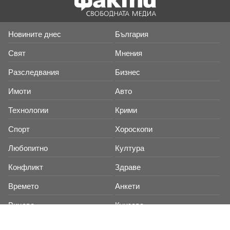
Новините днес
България
Свят
Мнения
Разследвания
Бизнес
Имоти
Авто
Технологии
Крими
Спорт
Хороскопи
Любопитно
Култура
Конфликт
Здраве
Времето
Анкети
Вицове
Куизове