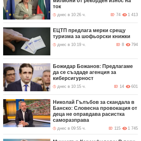
милиони от рекорден износ на
ток
днес в 10:26 ч.
74
1 413
ЕЦТП предлага мерки срещу
туризма за шофьорски книжки
днес в 10:19 ч.
8
794
Божидар Божанов: Предлагаме
да се създаде агенция за
киберсигурност
днес в 10:15 ч.
14
601
Николай Гълъбов за скандала в
Банско: Словесна провокация от
деца не оправдава расистка
саморазправа
днес в 09:55 ч.
115
1 745