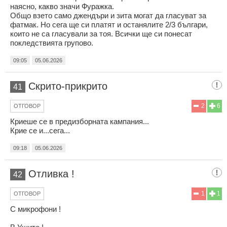
наясно, какво значи Фуражка.
Общо взето само джендъри и зита могат да гласуват за
фатмак. Но сега ще си платят и останялите 2/3 българи,
които не са гласували за тоя. Всички ще си понесат
покледствията групово.
09:05
05.06.2026
Скрито-прикрито
41
2
6
ОТГОВОР
Криеше се в предизборната кампания...
Крие се и...сега...
09:18
05.06.2026
Отливка !
42
1
1
ОТГОВОР
С микрофони !