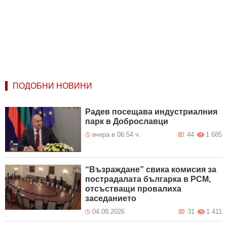
ПОДОБНИ НОВИНИ
Радев посещава индустриалния
парк в Доброславци
вчера в 06:54 ч.
44
1 685
“Възраждане” свика комисия за
пострадалата българка в РСМ,
отсъстващи провалиха
заседанието
04.08.2026
31
1 411