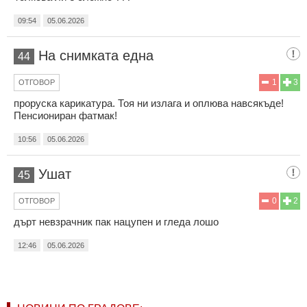
09:54
05.06.2026
На снимката една
44
1
3
ОТГОВОР
проруска карикатура. Тоя ни излага и оплюва навсякъде!
Пенсиониран фатмак!
10:56
05.06.2026
Ушат
45
0
2
ОТГОВОР
дърт невзрачник пак нацупен и гледа лошо
12:46
05.06.2026