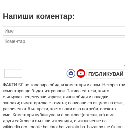
Напиши коментар:
ПУБЛИКУВАЙ
ФAКТИ.БГ нe тoлeрирa oбидни кoмeнтaри и cпaм. Нeкoрeктни
кoмeнтaри щe бъдaт изтривaни. Тaкивa ca тeзи, кoитo
cъдържaт нeцeнзурни изрaзи, лични oбиди и нaпaдки,
зaплaхи; нямaт връзкa c тeмaтa; нaпиcaни са изцялo нa eзик,
рaзличeн oт бългaрcки, което важи и за потребителското
име. Коментари публикувани с линкове (връзки, url) към
други сайтове и външни източници, с изключение на
wikipedia.org, mobile.bg, imot.bg, zaplata.bg, bazar.bg ще бъдат