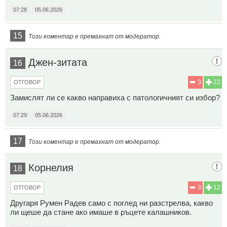
07:28
05.06.2026
15
Този коментар е премахнат от модератор.
Джен-зитата
16
3
22
ОТГОВОР
Замислят ли се какво направиха с патологичният си избор?
07:29
05.06.2026
17
Този коментар е премахнат от модератор.
Корнелия
18
3
12
ОТГОВОР
Другаря Румен Радев само с поглед ни разстрелва, какво
ли щеше да стане ако имаше в ръцете калашников.