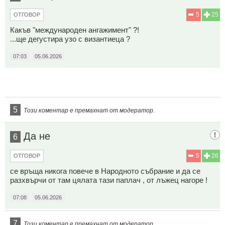
5
25
ОТГОВОР
Какъв "международен ангажимент" ?!
...ще дегустира узо с византиеца ?
07:03
05.06.2026
5
Този коментар е премахнат от модератор.
Да не
6
5
26
ОТГОВОР
се връща никога повече в Народното събрание и да се
разхвърчи от там цялата тази паплач , от лъжец нагоре !
07:08
05.06.2026
7
Този коментар е премахнат от модератор.