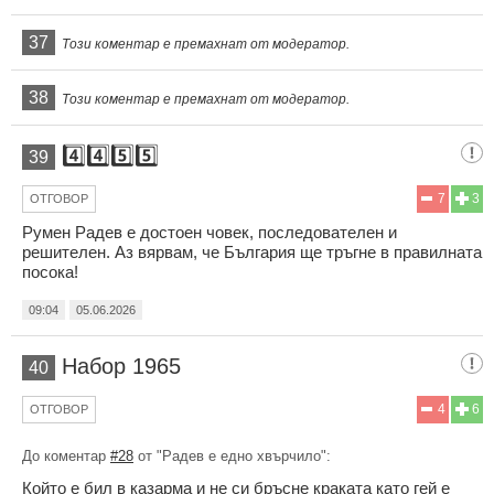
37
Този коментар е премахнат от модератор.
38
Този коментар е премахнат от модератор.
4️⃣4️⃣5️⃣5️⃣
39
7
3
ОТГОВОР
Румен Радев е достоен човек, последователен и
решителен. Аз вярвам, че България ще тръгне в правилната
посока!
09:04
05.06.2026
Набор 1965
40
4
6
ОТГОВОР
До коментар
#28
от "Радев е едно хвърчило":
Който е бил в казарма и не си бръсне краката като гей е