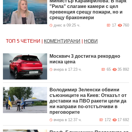
Министър Карамфилова: В парк
"Рила" слагаме камери с цел
превенция срещу пожари, но и
срещу бракониери
днес в 09:25 ч.
17
760
ТОП 5
ЧЕТЕНИ
|
КОМЕНТИРАНИ
|
НОВИ
Москвич 3 достигна рекордно
ниска цена
вчера в 17:23 ч.
65
35 892
Володимир Зеленски обвини
съюзниците на Киев: Отказът от
доставки на ПВО ракети цели да
ни направи по-отстъпчиви в
преговорите
вчера в 12:37 ч.
172
17 692