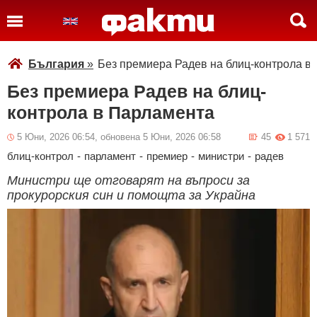
България
»
Без премиера Радев на блиц-контрола в
Без премиера Радев на блиц-
контрола в Парламента
5 Юни, 2026 06:54, обновена 5 Юни, 2026 06:58
45
1 571
блиц-контрол
-
парламент
-
премиер
-
министри
-
радев
Министри ще отговарят на въпроси за
прокурорския син и помощта за Украйна