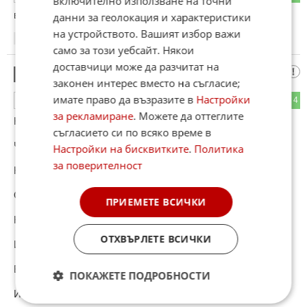
включително използване на точни
виждаш агент Буда
данни за геолокация и характеристики
на устройството. Вашият избор важи
08:27
05.06.2026
само за този уебсайт. Някои
доставчици може да разчитат на
Къде Е ? Частния Бизнес !
33
законен интерес вместо на съгласие;
имате право да възразите в
Настройки
0
4
ОТГОВОР
за рекламиране
. Можете да оттеглите
Къде Е ?
съгласието си по всяко време в
Частния Бизнес !
Настройки на бисквитките
.
Политика
за поверителност
Който да създава !
Обилие от !
ПРИЕМЕТЕ ВСИЧКИ
Качествени !
ОТХВЪРЛЕТЕ ВСИЧКИ
И конкуренти !
Блага !
ПОКАЖЕТЕ ПОДРОБНОСТИ
И Услуги ?