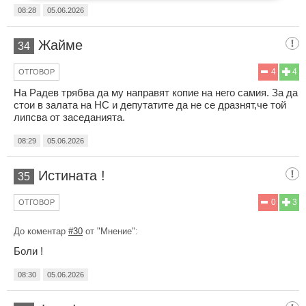
08:28
05.06.2026
Жайме
34
4
4
ОТГОВОР
На Радев трябва да му направят копие на него самия. За да
стои в залата на НС и депутатите да не се дразнят,че той
липсва от заседанията.
08:29
05.06.2026
Истината !
35
0
3
ОТГОВОР
До коментар
#30
от "Мнение":
Боли !
08:30
05.06.2026