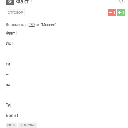
Факт !
36
1
3
ОТГОВОР
До коментар
#30
от "Мнение":
Факт !
Ис !
--
ти
--
на !
--
Та!
Боли !
08:32
05.06.2026