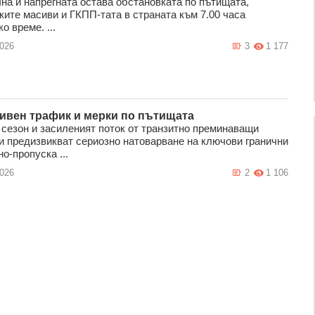
на и напрегната остава обстановката по пътищата,
ките масиви и ГКПП-тата в страната към 7.00 часа
о време. ...
2026
3
1 177
ивен трафик и мерки по пътищата
 сезон и засиленият поток от транзитно преминаващи
и предизвикват сериозно натоварване на ключови гранични
о-пропуска ...
2026
2
1 106