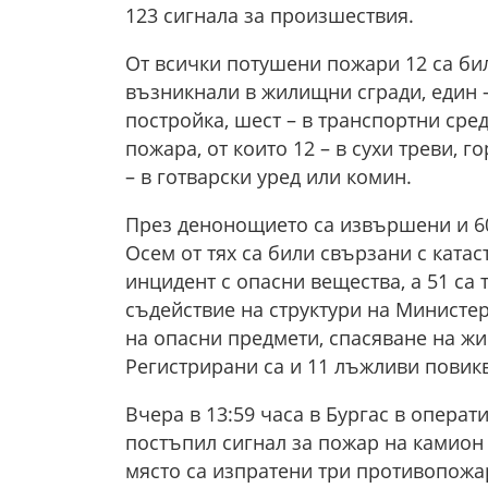
123 сигнала за произшествия.
От всички потушени пожари 12 са бил
възникнали в жилищни сгради, един 
постройка, шест – в транспортни сре
пожара, от които 12 – в сухи треви, го
– в готварски уред или комин.
През денонощието са извършени и 6
Осем от тях са били свързани с катас
инцидент с опасни вещества, а 51 са 
съдействие на структури на Министе
на опасни предмети, спасяване на жи
Регистрирани са и 11 лъжливи повик
Вчера в 13:59 часа в Бургас в опера
постъпил сигнал за пожар на камион 
място са изпратени три противопожа