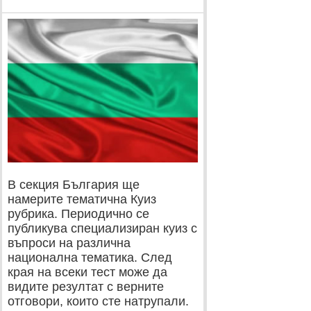
В секция България ще
намерите тематична Куиз
рубрика. Периодично се
публикува специализиран куиз с
въпроси на различна
национална тематика. След
края на всеки тест може да
видите резултат с верните
отговори, които сте натрупали.