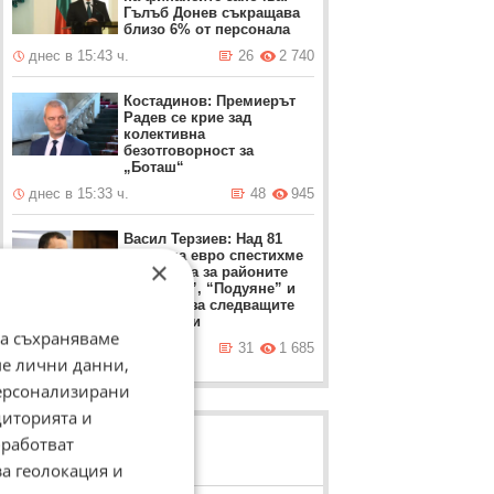
Гълъб Донев съкращава
близо 6% от персонала
днес в 15:43 ч.
26
2 740
Костадинов: Премиерът
Радев се крие зад
колективна
безотговорност за
„Боташ“
днес в 15:33 ч.
48
945
Васил Терзиев: Над 81
милиона евро спестихме
×
от чистота за районите
“Слатина”, “Подуяне” и
“Изгрев” за следващите
пет години
да съхраняваме
днес в 15:19 ч.
31
1 685
ме лични данни,
персонализирани
диторията и
работват
ЛОВЦИ НА БИСЕРИ
за геолокация и