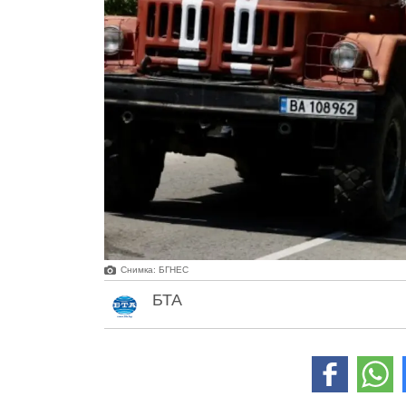
Снимка: БГНЕС
БТА