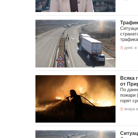
Трафик
Ситуаци
странат
трафика 
днес в 
Всяка 
от При
По данн
пожари (
горят ср
вчера в
Ситуац