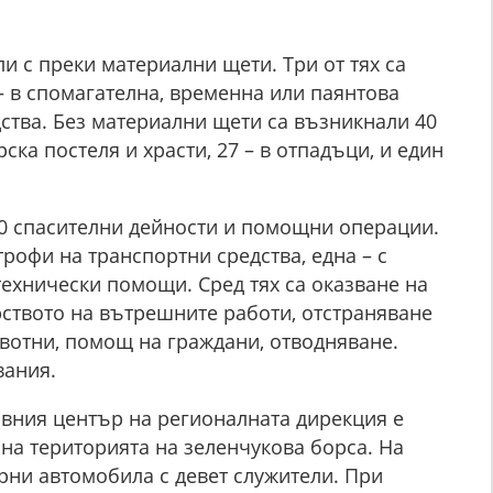
и с преки материални щети. Три от тях са
– в спомагателна, временна или паянтова
дства. Без материални щети са възникнали 40
рска постеля и храсти, 27 – в отпадъци, и един
0 спасителни дейности и помощни операции.
трофи на транспортни средства, една – с
технически помощи. Сред тях са оказване на
рството на вътрешните работи, отстраняване
вотни, помощ на граждани, отводняване.
вания.
тивния център на регионалната дирекция е
на територията на зеленчукова борса. На
рни автомобила с девет служители. При