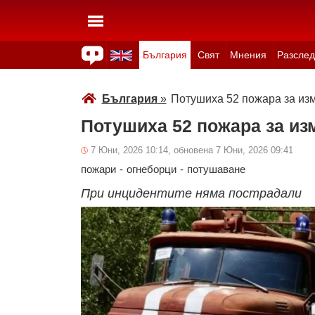
България
Свят
Мнения
Разслед
Здраве
Времето
Анкети
Вицове
Куизове
България
»
Потушиха 52 пожара за из
Потушиха 52 пожара за и
7 Юни, 2026 10:14, обновена 7 Юни, 2026 09:41
пожари
-
огнеборци
-
потушаване
При инцидентите няма пострадали