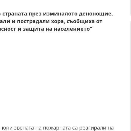
 страната през изминалото денонощие,
али и пострадали хора, съобщиха от
сност и защита на населението“
 6 юни звената на пожарната са реагирали на