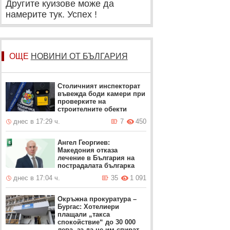
Другите куизове може да
намерите тук. Успех !
ОЩЕ
НОВИНИ ОТ БЪЛГАРИЯ
Столичният инспекторат
въвежда боди камери при
проверките на
строителните обекти
днес в 17:29 ч.
7
450
Ангел Георгиев:
Македония отказа
лечение в България на
пострадалата българка
днес в 17:04 ч.
35
1 091
Окръжна прокуратура –
Бургас: Хотелиери
плащали „такса
спокойствие“ до 30 000
лева, за да не им спират