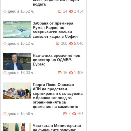
водата
днес в 16:52 ч.
24
1 434
Забрана от премиера
Румен Радев, но
американски военен
самолет кацна в София
днес в 16:12 ч.
108
5 046
Назначиха временно нов
директор на ОДМВР-
Бургас
днес в 16:00 ч.
16
1 406
Георги Пеев: Очаквам
АПИ да представи
коригирана и съгласувана
с бранша заповед за
ограниченията за
движение на камионите
днес в 15:56 ч.
8
764
Чистката в Министерство
на финансите започва: