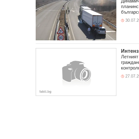
Динамич
планинс
българск
30.07.
Интенз
Летният
граждан
контролн
27.07.