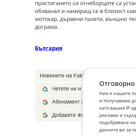
пристигането си огнеборците са устан
обхванал и намиращ се в близост ка
мотокар, дървени палети, външно тял
дограма.
България
Новините на Fakti.bg – във
Facebook
Отговорно
Четете ни и в Google News Show
Ние и нашите п
и получаваме д
Абонамент за Факти.БГ в Google 
като вашия IP 
реклами и съдъ
Добавете Факти.БГ като предпоч
подобряване на
данните ви за т