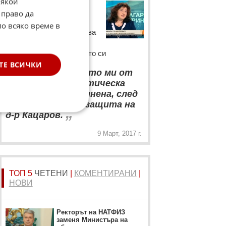
Някои
Д-р Десислава
 право да
Кателиева
по всяко време в
Д-р Десислава Кателиева
коментира в "България
сутрин" освобождаването си
ТЕ ВСИЧКИ
“
Освобождаването ми от
"Пирогов" е политическа
поръчка. Бях уволнена, след
като застанах в защита на
„
д-р Кацаров.
9 Март, 2017 г.
ТОП 5
ЧЕТЕНИ
|
КОМЕНТИРАНИ
|
НОВИ
Ректорът на НАТФИЗ
заменя Министъра на