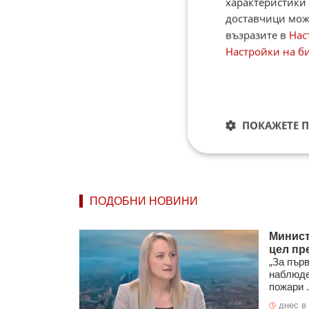
характеристики 
доставчици може
възразите в
Нас
Настройки на б
ПОКАЖЕТЕ 
ПОДОБНИ НОВИНИ
Минист
цел пр
„За пър
наблюде
пожари .
днес в 