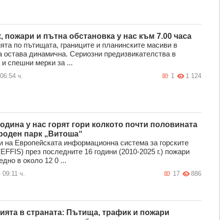
, пожари и пътна обстановка у нас към 7.00 часа
ята по пътищата, границите и планинските масиви в
а остава динамична. Сериозни предизвикателства в
и спешни мерки за ...
06:54 ч.
1
1 124
година у нас горят гори колкото почти половината
роден парк „Витоша“
и на Европейската информационна система за горските
EFFIS) през последните 16 години (2010-2025 г.) пожари
едно в около 12 0 ...
 09:11 ч.
17
886
ията в страната: Пътища, трафик и пожари