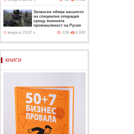
Зеленски обяви началото
на специална операция
срещу военната
промишленост на Русия
вчера в 23:07 ч.
139
6 043
КНИГИ