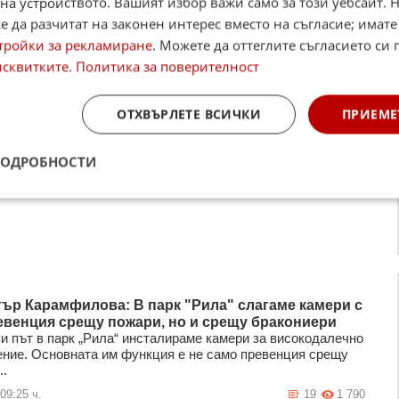
на устройството. Вашият избор важи само за този уебсайт. 
 да разчитат на законен интерес вместо на съгласие; имате
тройки за рекламиране
. Можете да оттеглите съгласието си 
исквитките
.
Политика за поверителност
ОТХВЪРЛЕТЕ ВСИЧКИ
ПРИЕМЕ
ПОДРОБНОСТИ
ър Карамфилова: В парк "Рила" слагаме камери с
евенция срещу пожари, но и срещу бракониери
ви път в парк „Рила“ инсталираме камери за високодалечно
ние. Основната им функция е не само превенция срещу
..
09:25 ч.
19
1 790