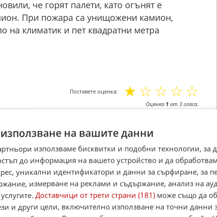
овили, че горят палети, като огънят е
мион. При пожара са унищожени камион,
о на климатик и пет квадратни метра
☆
☆
☆
☆
☆
Поставете оценка:
Оценка
1
от
3
гласа.
,
Instagram
,
YouTube
,
канал Viber
,
X
 използване на вашите данни
case
артньори използваме бисквитки и подобни технологии, за 
остъп до информация на вашето устройство и да обработва
Alerts
адрес, уникални идентификатори и данни за сърфиране, за 
ржание, измерване на реклами и съдържание, анализ на ау
итан източник в Google
 услугите.
Доставчици от трети страни (181)
може също да об
ези и други цели, включително използване на точни данни 