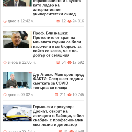
образованието и науката
като лидер на
алтернативния
университетски синод
днес в 12:42 ч.
12
24 016
Проф. Близнашки:
Протестите от края на
миналата година са били
насочени към бюджет, за
който се казва, че е по-
добър от сегашния
вчера в 22:05 ч.
54
17 592
Д-р Атанас Мангъров пред
ФАКТИ: След шест години
сметката за COVID
тепърва се плаща
днес в 09:02 ч.
211
10 745
Германски прокурор:
Дронът, открит на
летището в Лайпциг, е бил
снабден с професионален
експлозив и детонатор
вчера в 22:48 ч.
31
8 548