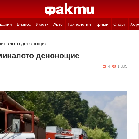
вания
Бизнес
Имоти
Авто
Технологии
Крими
Спорт
Хор
миналото денонощие
зминалото денонощие
4
1 005