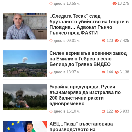
днес в 13:55 ч.
13 275
„Следата Тесак“ след
бруталното убийство на Георги в
Пловдив… Адвокат Гънчо
Гънчев пред ФАКТИ
днес в 09:01 ч.
123
7 425
Силен взрив във военния завод
на Емилиян Гебрев в село
Белица до Трявна ВИДЕО
днес в 13:37 ч.
144
6 138
Украйна предупреди: Русия
възнамерява да изстрелва по
200 балистични ракети
едновременно
днес в 16:10 ч.
122
5 933
АЕЦ „Пакш“ възстановява
производството на