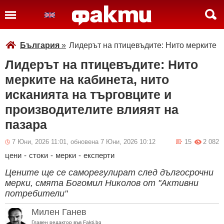
България
»
Лидерът на птицевъдите: Нито мерките н
Лидерът на птицевъдите: Нито
мерките на кабинета, нито
исканията на търговците и
производителите влияят на
пазара
7 Юни, 2026 11:01, обновена 7 Юни, 2026 10:12
15
2 082
цени
-
стоки
-
мерки
-
експерти
Цените ще се саморегулират след дългосрочни
мерки, смята Богомил Николов от "Активни
потребители"
Милен Ганев
Главен редактор във Fakti.bg