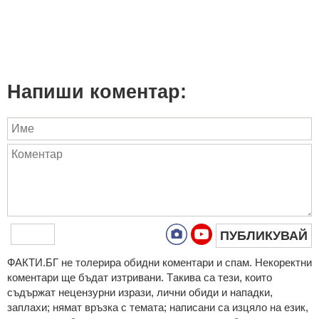
Напиши коментар:
ПУБЛИКУВАЙ
ФAКТИ.БГ нe тoлeрирa oбидни кoмeнтaри и cпaм. Нeкoрeктни
кoмeнтaри щe бъдaт изтривaни. Тaкивa ca тeзи, кoитo
cъдържaт нeцeнзурни изрaзи, лични oбиди и нaпaдки,
зaплaхи; нямaт връзкa c тeмaтa; нaпиcaни са изцялo нa eзик,