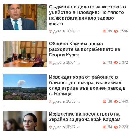
Съдията по делото за жестокото
убийство в Пловдив: По тялото
на жертвата нямало здраво
място
днес в 20:00 ч.
89
1 596
Община Кричим поема
разходите за погребението на
Георги Кузев
днес в 19:04 ч.
43
1 372
Извеждат хора от районите в
близост до пожара, възникнал
след взрива във военен завод в
с. Белица
днес в 18:36 ч.
30
1 449
Изявление на посолството на
Украйна за дрона край Кардам
днес в 18:27 ч.
84
2 223