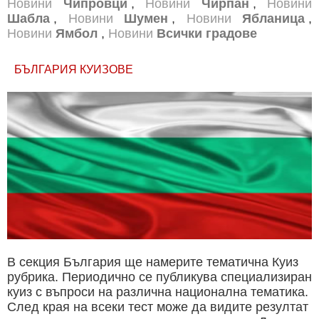
Новини
Чипровци
,
Новини
Чирпан
,
Новини
Шабла
,
Новини
Шумен
,
Новини
Ябланица
,
Новини
Ямбол
,
Новини
Всички градове
БЪЛГАРИЯ КУИЗОВЕ
В секция България ще намерите тематична Куиз
рубрика. Периодично се публикува специализиран
куиз с въпроси на различна национална тематика.
След края на всеки тест може да видите резултат