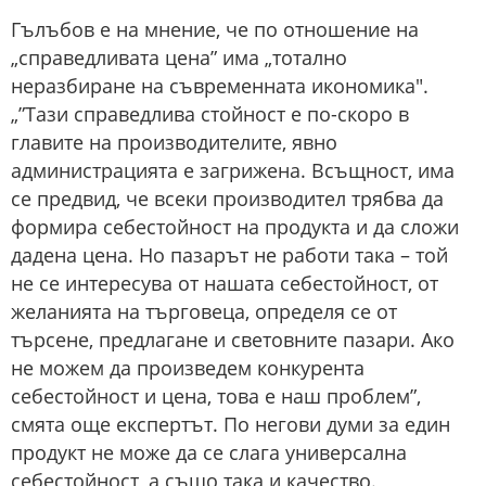
Гълъбов е на мнение, че по отношение на
„справедливата цена” има „тотално
неразбиране на съвременната икономика".
„”Тази справедлива стойност е по-скоро в
главите на производителите, явно
администрацията е загрижена. Всъщност, има
се предвид, че всеки производител трябва да
формира себестойност на продукта и да сложи
дадена цена. Но пазарът не работи така – той
не се интересува от нашата себестойност, от
желанията на търговеца, определя се от
търсене, предлагане и световните пазари. Ако
не можем да произведем конкурента
себестойност и цена, това е наш проблем”,
смята още експертът. По негови думи за един
продукт не може да се слага универсална
себестойност, а също така и качество.