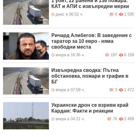
1 убит, 22 ранени и 136 пожара:
КАТ и АПИ с извънредни мерки
днес в 06:52 ч.
6
1 505
Ричард Алибегов: В заведение с
таратор за 10 евро - няма
свободни места
вчера в 16:36 ч.
197
6 159
Извънредна сводка: Пътна
обстановка, пожари и трафик в
БГ
вчера в 07:58 ч.
3
1 472
Украински дрон се взриви край
Кардам: Факти и реакции
вчера в 04:21 ч.
76
2 459