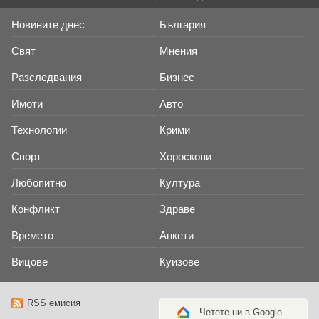
Новините днес
България
Свят
Мнения
Разследвания
Бизнес
Имоти
Авто
Технологии
Крими
Спорт
Хороскопи
Любопитно
Култура
Конфликт
Здраве
Времето
Анкети
Вицове
Куизове
RSS емисия
Четете ни в Google