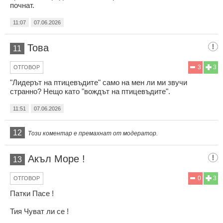
почнат.
11:07
07.06.2026
Това
11
3
3
ОТГОВОР
"Лидерът на птицевъдите" само на мен ли ми звучи
странно? Нещо като "вождът на птицевъдите".
11:51
07.06.2026
12
Този коментар е премахнат от модератор.
Акъл Море !
13
0
3
ОТГОВОР
Патки Пасе !
Тия Чуват ли се !