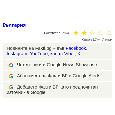
България
☆
☆
☆
☆
☆
Поставете оценка:
Оценка
2.7
от
7
гласа.
Новините на Fakti.bg – във
Facebook
,
Instagram
,
YouTube
,
канал Viber
,
X
Четете ни и в Google News Showcase
Абонамент за Факти.БГ в Google Alerts
Добавете Факти.БГ като предпочитан
източник в Google