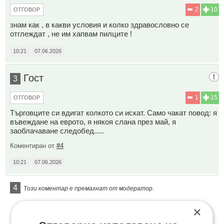
2
10
ОТГОВОР
знам как , в какви условия и колко здравословно се
отглеждат , не им хапвам пилците !
10:21
07.06.2026
Гост
3
1
15
ОТГОВОР
Търговците си вдигат колкото си искат. Само чакат повод: я
въвеждане на еврото, я някоя слана през май, я
заоблачаване следобед.....
Коментиран от
#4
10:21
07.06.2026
4
Този коментар е премахнат от модератор.
×