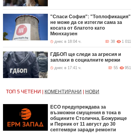
"Спаси София": "Топлофикация"
не може да се изтегли сама за
косата от блатото като
Мюнхаузен
днес в 18:04 ч.
38
1 011
ГДБОП ще следи за агресия и
заплахи в социалните мрежи
днес в 17:41 ч.
55
951
ТОП 5
ЧЕТЕНИ
|
КОМЕНТИРАНИ
|
НОВИ
ЕСО предупреждава за
възможни смущения в тока в
общините Столична, Божурище
и Перник от 11 август до 30
септември заради ремонти