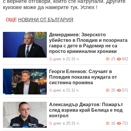
с верните отговори, които сте натрупали. Другите
куизове може да намерите тук. Успех !
ОЩЕ
НОВИНИ ОТ БЪЛГАРИЯ
Демерджиев: Зверското
убийство в Пловдив и позорната
гавра с дете в Радомир не са
просто криминални хроники
днес в 21:31 ч.
23
602
Георги Еленков: Случаят в
Пловдив показва нуждата от
системна промяна
днес в 21:11 ч.
20
571
Александър Джартов: Пожарът
след взрива край Белица е под
контрол
днес в 20:31 ч.
16
721