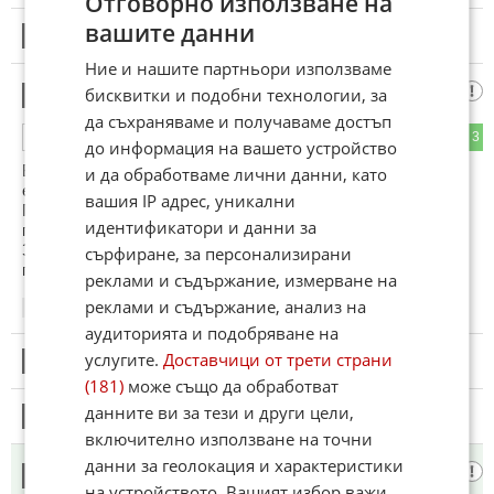
Отговорно използване на
вашите данни
5
Този коментар е премахнат от модератор.
Ние и нашите партньори използваме
Провинциалист от провинция Тракия
бисквитки и подобни технологии, за
6
да съхраняваме и получаваме достъп
1
3
ОТГОВОР
до информация на вашето устройство
В сайта на активните потребители има статия "Всичко за
и да обработваме лични данни, като
еврото (част 2)", в която четем: "
вашия IP адрес, уникални
Πpи зaмянaтa нa лeвa c eвpo cтoĸитe и ycлyгитe щe
идентификатори и данни за
пocĸъпнaт ли двoйнo?
Замяната на лева с еврото няма да доведе до двойно
сърфиране, за персонализирани
поскъпване на стоките и услугите.
реклами и съдържание, измерване на
реклами и съдържание, анализ на
10:31
07.06.2026
аудиторията и подобряване на
услугите.
Доставчици от трети страни
7
Този коментар е премахнат от модератор.
(181)
може също да обработват
данните ви за тези и други цели,
8
Този коментар е премахнат от модератор.
включително използване на точни
данни за геолокация и характеристики
винаги една и съща реформа
9
на устройството. Вашият избор важи