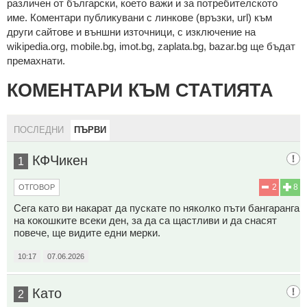
рaзличeн oт бългaрcки, което важи и за потребителското
име. Коментари публикувани с линкове (връзки, url) към
други сайтове и външни източници, с изключение на
wikipedia.org, mobile.bg, imot.bg, zaplata.bg, bazar.bg ще бъдат
премахнати.
КОМЕНТАРИ КЪМ СТАТИЯТА
ПОСЛЕДНИ
ПЪРВИ
КФЧикен
1
2
8
ОТГОВОР
Сега като ви накарат да пускате по няколко пъти бангаранга
на кокошките всеки ден, за да са щастливи и да снасят
повече, ще видите едни мерки.
10:17
07.06.2026
Като
2