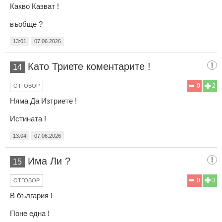
Какво Казват !
въобще ?
13:01
07.06.2026
Като Триете коментарите !
14
0
2
ОТГОВОР
Няма Да Изтриете !
Истината !
13:04
07.06.2026
Има Ли ?
15
0
3
ОТГОВОР
В българия !
Поне една !