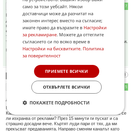
само за този уебсайт. Някои
1
7
ОТГОВОР
доставчици може да разчитат на
Поредното унищожение на пенсионери и инвалиди ще
законен интерес вместо на съгласие;
доведе ли до още по-голямо забогатявате на телевизии и
политици?Кога ще се намали бюджета на БНТ от 200млн
имате право да възразите в
Настройки
евро на пълна самоиздръжка както и за всички останали
за рекламиране
. Можете да оттеглите
телевизии.Бездънна яма за крадене законно..Всички
съгласието си по всяко време в
телевизии са с огромни заплати за формиране на бройлери.
Настройки на бисквитките
.
Политика
Коментиран от
#10
за поверителност
10:43
07.06.2026
ПРИЕМЕТЕ ВСИЧКИ
Краварско пони
10
ОТХВЪРЛЕТЕ ВСИЧКИ
2
5
ОТГОВОР
До коментар
#9
от "винаги една и съща реформа":
ПОКАЖЕТЕ ПОДРОБНОСТИ
Моля???
Какви 200 милиона евро от бюджета бе? Телевизията не се
ли изхранва от реклами? През 15 минути ги пускат и са
страшно досадни вече. Къртят луди пари от тях, да ми
прекъсват предаванията. Направо сменям каналът като