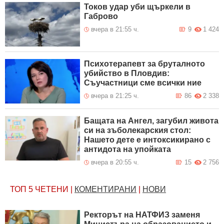
Токов удар уби щъркели в
Габрово
вчера в 21:55 ч.
9
1 424
Психотерапевт за бруталното
убийство в Пловдив:
Съучастници сме всички ние
вчера в 21:25 ч.
86
2 338
Бащата на Ангел, загубил живота
си на зъболекарския стол:
Нашето дете е интоксикирано с
антидотa на упойката
вчера в 20:55 ч.
15
2 756
ТОП 5
ЧЕТЕНИ
|
КОМЕНТИРАНИ
|
НОВИ
Ректорът на НАТФИЗ заменя