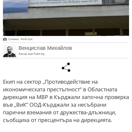
Снимка: Фейсбук
Венцислав Михайлов
Автор във Fakti.bg
Екип на сектор „Противодействие на
икономическата престъпност“ в Областната
дирекция на МВР в Кърджали започна проверка
във „ВиК“ ООД-Кърджали за несъбрани
парични вземания от дружества-длъжници,
съобщиха от пресцентъра на дирекцията.