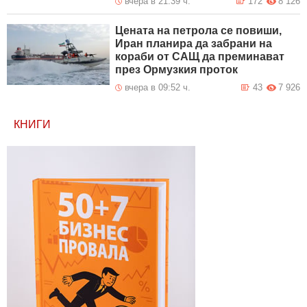
вчера в 21:39 ч.
172
8 126
Цената на петрола се повиши,
Иран планира да забрани на
кораби от САЩ да преминават
през Ормузкия проток
вчера в 09:52 ч.
43
7 926
КНИГИ