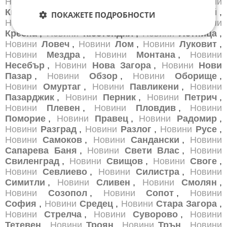
Новини
Карнобат
,
Новини
Каспичан
,
Новини
Китен
,
Новини
Кнежа
,
Новини
Козлодуй
,
ПОКАЖЕТЕ ПОДРОБНОСТИ
Новини
Копривщица
,
Новини
Котел
,
Новини
Кресна
,
Новини
Кюстендил
,
Новини
Летница
,
Новини
Ловеч
,
Новини
Лом
,
Новини
Луковит
,
Новини
Мездра
,
Новини
Монтана
,
Новини
Несебър
,
Новини
Нова Загора
,
Новини
Нови
Пазар
,
Новини
Обзор
,
Новини
Оборище
,
Новини
Омуртаг
,
Новини
Павликени
,
Новини
Пазарджик
,
Новини
Перник
,
Новини
Петрич
,
Новини
Плевен
,
Новини
Пловдив
,
Новини
Поморие
,
Новини
Правец
,
Новини
Радомир
,
Новини
Разград
,
Новини
Разлог
,
Новини
Русе
,
Новини
Самоков
,
Новини
Сандански
,
Новини
Сапарева Баня
,
Новини
Свети Влас
,
Новини
Свиленград
,
Новини
Свищов
,
Новини
Своге
,
Новини
Севлиево
,
Новини
Силистра
,
Новини
Симитли
,
Новини
Сливен
,
Новини
Смолян
,
Новини
Созопол
,
Новини
Сопот
,
Новини
София
,
Новини
Средец
,
Новини
Стара Загора
,
Новини
Стрелча
,
Новини
Суворово
,
Новини
Тетевен
,
Новини
Троян
,
Новини
Трън
,
Новини