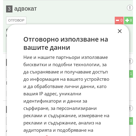
адвокат
3
0
8
ОТГОВОР
×
ne само Кърджали,всичките ВиК дружества са в
нарушения,,шуробаджанащина и бартиини назначения
Отговорно използване на
вашите данни
15:34
08.06.2026
Ние и нашите партньори използваме
Водопроводчик
4
бисквитки и подобни технологии, за
да съхраняваме и получаваме достъп
0
1
ОТГОВОР
до информация на вашето устройство
ПРОВЕРЕТЕ ВиК МОНТАНА ТУК МАФИЯ
и да обработваме лични данни, като
вашия IP адрес, уникални
16:26
08.06.2026
идентификатори и данни за
сърфиране, за персонализирани
Жаден
5
реклами и съдържание, измерване на
0
0
ОТГОВОР
реклами и съдържание, анализ на
аудиторията и подобряване на
А Плевен кога????