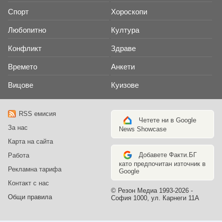
Спорт
Хороскопи
Любопитно
Култура
Конфликт
Здраве
Времето
Анкети
Вицове
Куизове
RSS емисия
Четете ни в Google
За нас
News Showcase
Карта на сайта
Добавете Факти.БГ
Работа
като предпочитан източник в
Рекламна тарифа
Google
Контакт с нас
© Резон Медиа 1993-2026 -
Общи правила
София 1000, ул. Карнеги 11А