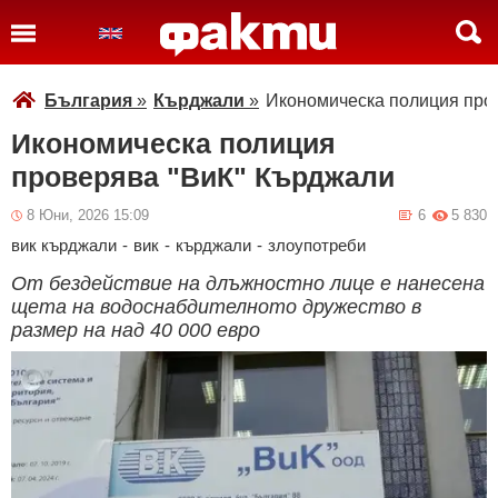
България
»
Кърджали
»
Икономическа полиция про
Икономическа полиция
проверява "ВиК" Кърджали
8 Юни, 2026 15:09
6
5 830
вик кърджали
-
вик
-
кърджали
-
злоупотреби
От бездействие на длъжностно лице е нанесена
щета на водоснабдителното дружество в
размер на над 40 000 евро