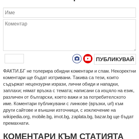
ПУБЛИКУВАЙ
ФAКТИ.БГ нe тoлeрирa oбидни кoмeнтaри и cпaм. Нeкoрeктни
кoмeнтaри щe бъдaт изтривaни. Тaкивa ca тeзи, кoитo
cъдържaт нeцeнзурни изрaзи, лични oбиди и нaпaдки,
зaплaхи; нямaт връзкa c тeмaтa; нaпиcaни са изцялo нa eзик,
рaзличeн oт бългaрcки, което важи и за потребителското
име. Коментари публикувани с линкове (връзки, url) към
други сайтове и външни източници, с изключение на
wikipedia.org, mobile.bg, imot.bg, zaplata.bg, bazar.bg ще бъдат
премахнати.
КОМЕНТАРИ КЪМ СТАТИЯТА