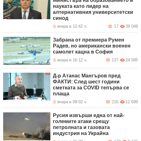
Министъра на образованието и
науката като лидер на
алтернативния университетски
синод
вчера в 12:42 ч.
17
39 049
Забрана от премиера Румен
Радев, но американски военен
самолет кацна в София
вчера в 16:12 ч.
137
24 585
Д-р Атанас Мангъров пред
ФАКТИ: След шест години
сметката за COVID тепърва се
плаща
вчера в 09:02 ч.
216
12 699
Русия извърши една от най-
големите атаки срещу
петролната и газовата
индустрия на Украйна