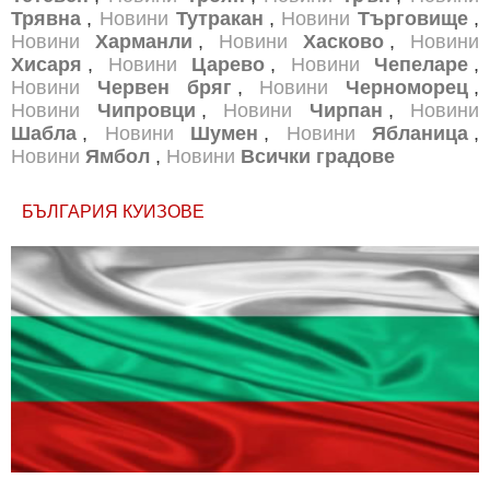
Трявна
,
Новини
Тутракан
,
Новини
Търговище
,
Новини
Харманли
,
Новини
Хасково
,
Новини
Хисаря
,
Новини
Царево
,
Новини
Чепеларе
,
Новини
Червен бряг
,
Новини
Черноморец
,
Новини
Чипровци
,
Новини
Чирпан
,
Новини
Шабла
,
Новини
Шумен
,
Новини
Ябланица
,
Новини
Ямбол
,
Новини
Всички градове
БЪЛГАРИЯ КУИЗОВЕ