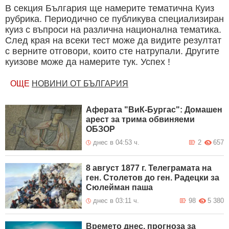
В секция България ще намерите тематична Куиз
рубрика. Периодично се публикува специализиран
куиз с въпроси на различна национална тематика.
След края на всеки тест може да видите резултат
с верните отговори, които сте натрупали. Другите
куизове може да намерите тук. Успех !
ОЩЕ
НОВИНИ ОТ БЪЛГАРИЯ
Аферата "ВиК-Бургас": Домашен
арест за трима обвиняеми
ОБЗОР
днес в 04:53 ч.
2
657
8 август 1877 г. Телеграмата на
ген. Столетов до ген. Радецки за
Сюлейман паша
днес в 03:11 ч.
98
5 380
Времето днес, прогноза за