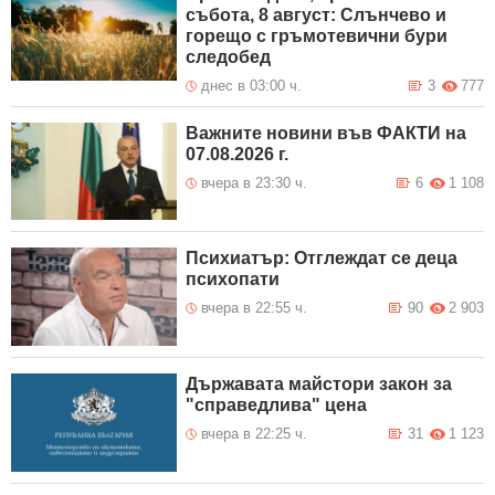
събота, 8 август: Слънчево и
горещо с гръмотевични бури
следобед
днес в 03:00 ч.
3
777
Важните новини във ФАКТИ на
07.08.2026 г.
вчера в 23:30 ч.
6
1 108
Психиатър: Отглеждат се деца
психопати
вчера в 22:55 ч.
90
2 903
Държавата майстори закон за
"справедлива" цена
вчера в 22:25 ч.
31
1 123