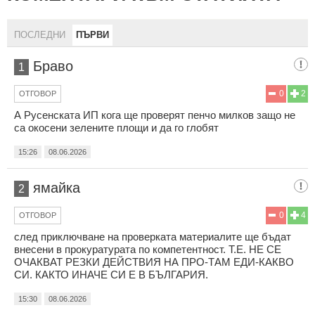
ПОСЛЕДНИ
ПЪРВИ
Браво
1
0
2
ОТГОВОР
А Русенската ИП кога ще проверят пенчо милков защо не
са окосени зелените площи и да го глобят
15:26
08.06.2026
ямайка
2
0
4
ОТГОВОР
след приключване на проверката материалите ще бъдат
внесени в прокуратурата по компетентност. Т.Е. НЕ СЕ
ОЧАКВАТ РЕЗКИ ДЕЙСТВИЯ НА ПРО-ТАМ ЕДИ-КАКВО
СИ. КАКТО ИНАЧЕ СИ Е В БЪЛГАРИЯ.
15:30
08.06.2026