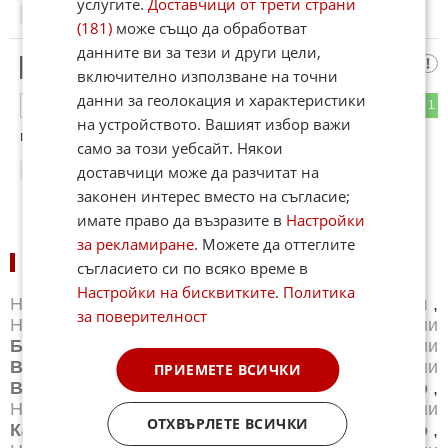
услугите.
Доставчици от трети страни
17:01
08.06.2026
(181)
може също да обработват
данните ви за тези и други цели,
боико борисоф
6
включително използване на точни
данни за геолокация и характеристики
0
1
ОТГОВОР
на устройството. Вашият избор важи
после да доиде и в стара загора
само за този уебсайт. Някои
доставчици може да разчитат на
21:45
08.06.2026
законен интерес вместо на съгласие;
имате право да възразите в
Настройки
за рекламиране
. Можете да оттеглите
НОВИНИ ПО ГРАДОВЕ:
съгласието си по всяко време в
Настройки на бисквитките
.
Политика
Новини
Айтос
,
Новини
Балчик
,
Новини
Банкя
,
за поверителност
Новини
Банско
,
Новини
Благоевград
,
Новини
Бургас
,
Новини
Бяла
,
Новини
Варна
,
Новини
Велико Търново
,
Новини
Велинград
,
Новини
ПРИЕМЕТЕ ВСИЧКИ
Видин
,
Новини
Враца
,
Новини
Габрово
,
Новини
Добрич
,
Новини
Каварна
,
Новини
ОТХВЪРЛЕТЕ ВСИЧКИ
Казанлък
,
Новини
Калофер
,
Новини
Карлово
,